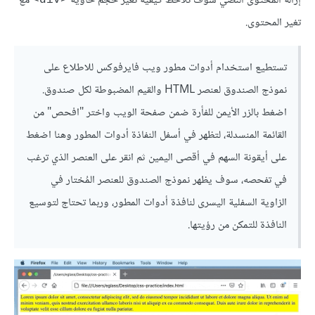
إزالة المحتوى النصي سوف تلاحظ كيفية تغير حجم حاوية
مع
<div>
تغير المحتوى.
تستطيع استخدام أدوات مطور ويب فايرفوكس للاطلاع على
نموذج الصندوق لعنصر HTML والقيم المضبوطة لكل صندوق.
اضغط بالزر الأيمن للفأرة ضمن صفحة الويب واختر "افحص" من
القائمة المنسدلة، لتظهر في أسفل النفاذة أدوات المطور وهنا اضغط
على أيقونة السهم في أقصى اليمين ثم انقر على العنصر الذي ترغب
في تفحصه، سوف يظهر نموذج الصندوق للعنصر المُختار في
الزاوية السفلية اليسرى لنافذة أدوات المطور، وربما تحتاج لتوسيع
النافذة للتمكن من رؤيتها.