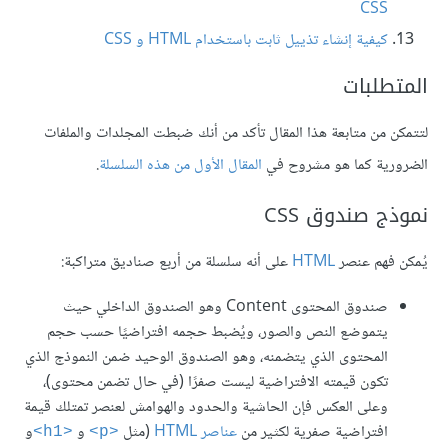
CSS
كيفية إنشاء تذييل ثابت باستخدام HTML و CSS
المتطلبات
لتتمكن من متابعة هذا المقال تأكد من أنك ضبطت المجلدات والملفات
الضرورية كما هو مشروح في
المقال الأول من هذه السلسلة
.
نموذج صندوق CSS
يُمكن فهم عنصر
HTML
على أنه سلسلة من أربع صناديق متراكبة:
صندوق المحتوى Content وهو الصندوق الداخلي حيث
يتموضع النص والصور، ويُضبط حجمه افتراضيًا حسب حجم
المحتوى الذي يتضمنه، وهو الصندوق الوحيد ضمن النموذج الذي
تكون قيمته الافتراضية ليست صفرًا (في حال تضمن محتوى)،
وعلى العكس فإن الحاشية والحدود والهوامش لعنصر تمتلك قيمة
افتراضية صفرية لكثير من
عناصر HTML
(مثل
و
و
<h1>
<p>