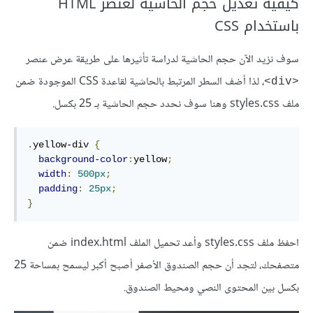
كيفية تعديل حجم الحاشية لعنصر HTML
باستخدام CSS
سوف نزيد الآن حجم الحاشية لدراسة تأثيرها على طريقة عرض عنصر
، لذا أضف السطر المرتبط بالحاشية لقاعدة CSS الموجودة ضمن
<div>
ملف styles.css وهنا سوف نحدد حجم الحاشية بـ 25 بكسل.
.
yellow-div 
{
background-color
:
yellow
;
width
:
500px
;
padding
:
25px
;
}
احفظ ملف styles.css وأعد تحميل الملف index.html ضمن
متصفحك، لتجد أن حجم الصندوق الأصفر أصبح أكبر ليسمح بمساحة 25
بكسل بين المحتوى النصي ومحيط الصندوق.