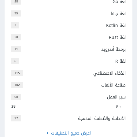
لغة Go
58
لغة جافا
95
لغة Kotlin
5
لغة Rust
58
برمجة أندرويد
11
لغة R
6
الذكاء الاصطناعي
115
صناعة الألعاب
102
سير العمل
68
38
Git
الأنظمة والأنظمة المدمجة
77
اعرض جميع التصنيفات