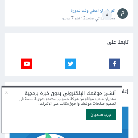
كم علي ان اعطي وقت للدورة
4
محمد سداتي صامد2 · نشر
7 يوليو
تابعنا على
إعلانات