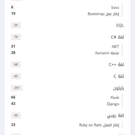
6
Sass
19
إطار عمل Bootstrap
SQL
59
لغة C#‎
79
31
‎.NET
28
منصة Xamarin
لغة C++‎
68
لغة C
45
بايثون
297
66
Flask
43
Django
لغة روبي
50
23
إطار العمل Ruby on Rails