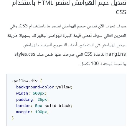
تعديل حجم الهوامش لعنصر HTML باستخدام
CSS
سوف نجرب الآن تعديل حجم الهوامش لعنصر ما باستخدام CSS، وفي
التمرين التالي سوف نُعطي قيمة كبيرة للهوامش ليظهر لك بسهولة طريقة
عرض الهوامش في المتصفح. أضف التصريح المرتبط بالهوامش
لقاعدة CSS التي صرحت عنها ضمن ملف styles.css
margins
واضبط قيمته لـ 100 بكسل.
.
yellow-div 
{
background-color
:
yellow
;
width
:
500px
;
padding
:
25px
;
border
:
5px
 solid black
;
margin
:
100px
;
}