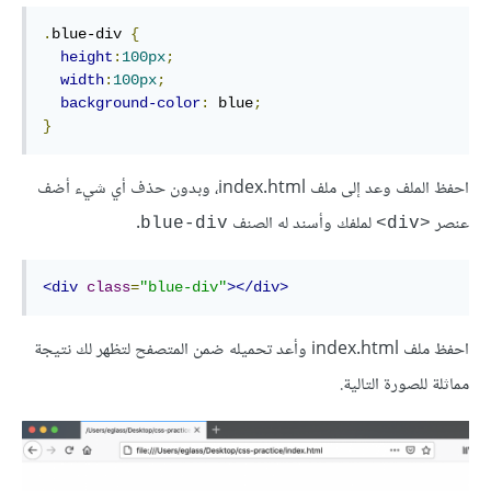
.
blue-div 
{
height
:
100px
;
width
:
100px
;
background-color
:
 blue
;
}
احفظ الملف وعد إلى ملف index.html، وبدون حذف أي شيء أضف
عنصر
لملفك وأسند له الصنف
.
blue-div
<div>
<div
class
=
"blue-div"
></div>
احفظ ملف index.html وأعد تحميله ضمن المتصفح لتظهر لك نتيجة
مماثلة للصورة التالية.