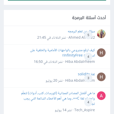
أحدث أسئلة البرمجة
سؤال عن تعلم البرمجه
5
Ahmed Alhafiz2 · نشر
الثلاثاء في 21:45
كيف ارفع مشروعي بالواجهات الأمامية والخلفية على
استضافة InfinityFree؟
4
Hiba Abdalrheem · نشر
الثلاثاء في 16:50
لغة solidity
3
Hiba Abdalrheem · نشر
20 يوليو
ما هي أفضل المصادر المجانية (كورسات، كتب، أدوات) لتعلّم
واحترام لغة C++، وما هي أهم الأخطاء الشائعة التي يجب
4
تجنبها؟
Tech_Aspire · نشر
14 يوليو