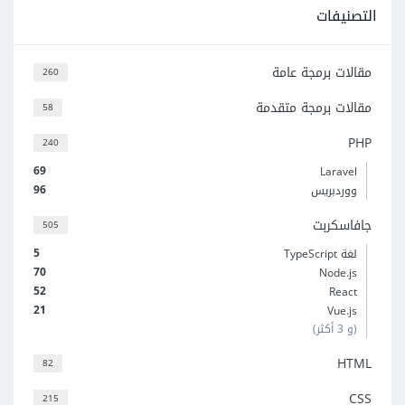
التصنيفات
مقالات برمجة عامة
260
مقالات برمجة متقدمة
58
PHP
240
69
Laravel
96
ووردبريس
جافاسكربت
505
5
لغة TypeScript
70
Node.js
52
React
21
Vue.js
(و 3 أكثر)
HTML
82
CSS
215