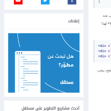
}
 عند
إعلانات
لهذا
<div
c
<div
c
<div
c
صفح، يجب
أحدث مشاريع التطوير على مستقل