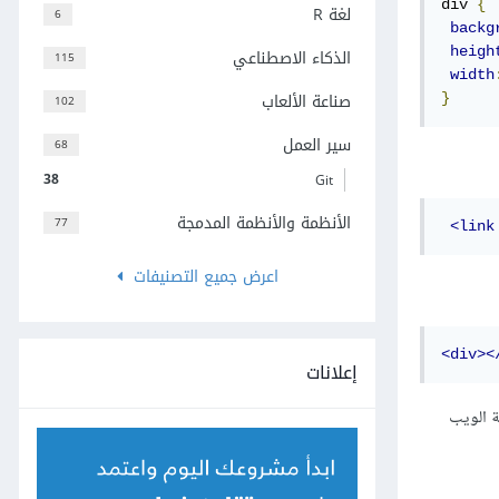
div 
{
لغة R
6
backg
heigh
الذكاء الاصطناعي
115
width
صناعة الألعاب
}
102
سير العمل
68
38
Git
الأنظمة والأنظمة المدمجة
77
<link
اعرض جميع التصنيفات
<div><
إعلانات
تعرض صفحة الويب