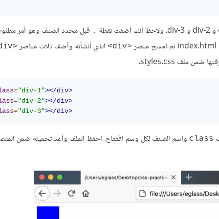
قبل محدد الصنف وهو أمر مطلوب
.
الذي أنشأته وأضف ثلاث عناصر
<div>
<div>
lass
=
"div-1"
></div>
lass
=
"div-2"
></div>
lass
=
"div-3"
></div>
ف
واسم الصنف لكل وسم افتتاح. احفظ الملف وأعد تحميله ضمن المت
class