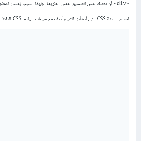
أن تمتلك نفس التنسيق بنفس الطريقة، ولهذا السبب يُنشئ المط
<div>
امسح قاعدة CSS التي أنشأتها للتو وأضف مجموعات قواعد CSS الثلاث التالية ضمن ملف styles.css لتتدرب على إنشاء أصناف لعناصر