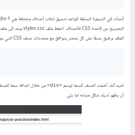
أنشأت في الشيفرة السابقة قواعد تنسيق لثلاث أصناف مختلفة هي div-1 و div-2 و div-3، ولاحظ أنك أضفت نقطة
التصريح عن قاعدة CSS للأصناف. احفظ ملف styles.css وعد إلى ملف index.html ثم امسح عنصر
الملف وطبق صنفًا على كل عنصر يتوافق مع محددات صنف CSS التي عرفتها ضمن ملف styles.css.
انتبه أنك أضفت الصنف كسمة لوسم
من خلال إضافة سمة الصن
<div>
أن يظهر لديك شكل مشابه لما يلي.