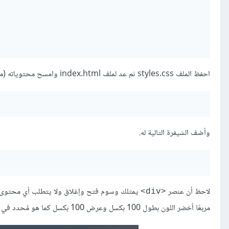
احفظ الملف styles.css ثم عد لملف index.html وامسح محتوياته (ما عدا السطر الأول للشيفرة الآتية:
وأضف الشيفرة التالية له.
لاحظ أن عنصر
<div>
مربعًا أخضر اللون بطول 100 بكسل وعرض 100 بكسل كما هو مُحدد في قاعدة CSS.