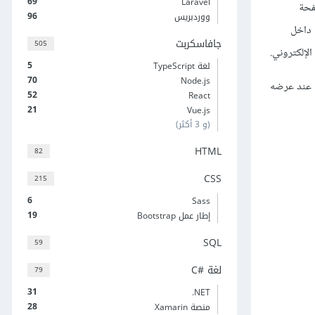
69
Laravel
فحة
96
ووردبريس
 داخل
جافاسكربت
505
لإلكتروني.
5
لغة TypeScript
70
Node.js
 عند عرضه
52
React
21
Vue.js
(و 3 أكثر)
HTML
82
CSS
215
6
Sass
19
إطار عمل Bootstrap
SQL
59
لغة C#‎
79
31
‎.NET
28
منصة Xamarin