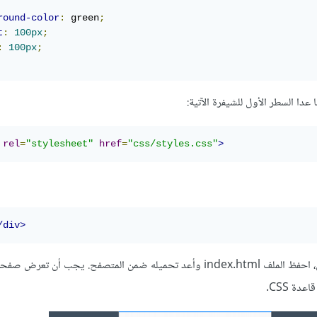
round-color
:
 green
;
t
:
100px
;
:
100px
;
rel
=
"stylesheet"
href
=
"css/styles.css"
>
/div>
يمتلك وسوم فتح وإغلاق ولا يتطلب أي محتوى، احفظ الملف index.html وأعد تحميله ضمن المتصفح. يجب أن 