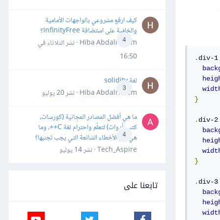
كيف ارفع مشروعي بالواجهات الأمامية
والخلفية على استضافة InfinityFree؟
4
Hiba Abdalrheem · نشر
الثلاثاء في
16:50
.
div-1
back
heig
لغة solidity
3
widt
Hiba Abdalrheem · نشر
20 يوليو
}
ما هي أفضل المصادر المجانية (كورسات،
.
div-2
كتب، أدوات) لتعلّم واحترام لغة C++، وما
back
4
هي أهم الأخطاء الشائعة التي يجب تجنبها؟
heig
Tech_Aspire · نشر
14 يوليو
widt
}
.
div-3
تابعنا على
back
heig
widt