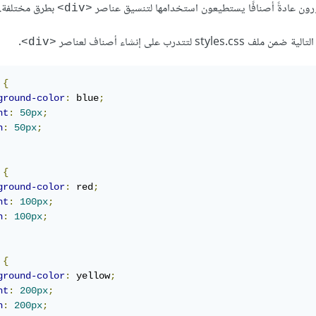
ورون عادةً أصنافًا يستطيعون استخدامها لتنسيق عناصر
بطرق مختلفة.
<div>
.
<div>
 
{
ground-color
:
 blue
;
ht
:
50px
;
h
:
50px
;
 
{
ground-color
:
 red
;
ht
:
100px
;
h
:
100px
;
 
{
ground-color
:
 yellow
;
ht
:
200px
;
h
:
200px
;