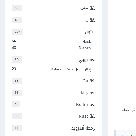
لغة C++‎
68
لغة C
45
بايثون
297
66
Flask
43
Django
لغة روبي
50
23
إطار العمل Ruby on Rails
لغة Go
58
لغة جافا
95
لغة Kotlin
5
بقة)، ثم أضف
لغة Rust
58
برمجة أندرويد
11