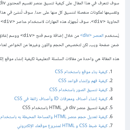
سوف تتعرف في هذا المقال على كيفية تنسيق عنصر تقسيم المحتوى div في HTML باستخدام CSS، حيث يُستخدم عنصر
وتقسيمها لمكونات منفصلة لتنسيق كل منها على حدا. سوف تُنشئ في هذا ال
الحاوية
. سوف تُجهزك هذه المهارات لاستخدام عناصر
ك
<div>
<div>
يُستخدم
العنصر <div>
من خلال إضافة وسم فتح
ووسم إغلا
<div>
ضمن صفحة ويب، لكن لتخصيص الحجم واللون وغيرها من الخواص لعنا
هذه المقالة هي واحدة من مقالات السلسلة التعليمية لكيفية إنشاء موقع إلكتروني بواسطة CSS وتتضمن هذه السل
كيفية بناء موقع باستخدام CSS
كيفية فهم وإنشاء قواعد CSS
كيفية تنسيق الصور باستخدام CSS
كيفية إنشاء أصناف ومعرفات ID وأصناف زائفة في CSS
كيفية تنسيق عنصر div في HTML باستخدام CSS
كيفية تعديل حجم عنصر HTML والمساحة المحيطة به باستخدام CSS
كيفية ضبط CSS و HTML لمشروع موقعك الإلكتروني