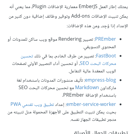
يمتلك إطار العمل EmberJS معمارية الإضافات Plugin، مما يعني أنه
يمكن تثبيت الإضافات Add-ons وتوفير وظائف إضافية دون كثير من
الإعداد إذا وُجِد، ومن هذه الإضافات:
PREmber
: تصيير Rendering موقع ويب ساكن للمدونات أو
المحتوى التسويقي.
FastBoot
: تصيير من طرف الخادم، بما في ذلك
تحسين
محركات البحث SEO
، أو تحسين أداء التصيير الأولي لصفحات
الويب المعقدة عالية التفاعل.
empress-blog
: تأليف منشورات المدونات باستخدام لغة
ماركداون
Markdown
مع تحسين محركات البحث SEO
باستخدام الإضافة PREmber.
ember-service-worker
: إعداد
تطبيق ويب تقدمي PWA
بحيث يمكن تثبيت التطبيق على الأجهزة المحمولة مثل تثبيته من
متجر تطبيقات الجهاز نفسه.
تطبيقات الجوال الأصيلة