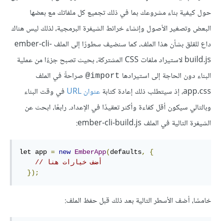
حول كيفية بناء مشروعك بما في ذلك تجميع كل ملفاتك مع بعضها
البعض وتصغير الأصول وإنشاء خرائط الشيفرة البرمجية، لذلك ليس هناك
داع للقلق بشأن هذا الملف، كما سنضيف سطورًا إلى الملف ember-cli-
build.js لاستيراد ملفات CSS المشتركة، بحيث تصبح جزءًا من عملية
البناء دون الحاجة إلى استيرادها
صراحةً في الملف
‎@import
app.css، إذ سيتطلب ذلك إعادة كتابة
عنوان URL
في وقت البناء
وبالتالي سيكون أقل كفاءة وأكثر تعقيدًا في الإعداد. رابعًا، ابحث عن
الشيفرة التالية في الملف ember-cli-build.js:
let app 
=
new
EmberApp
(
defaults
,
{
// أضف خيارات هنا
});
خامسًا، أضف الأسطر التالية بعد ذلك قبل حفظ الملف: