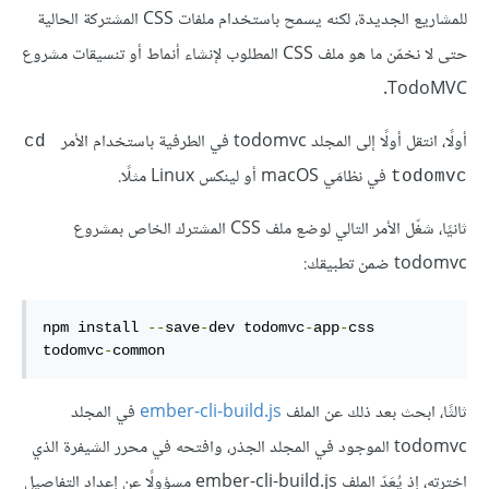
للمشاريع الجديدة، لكنه يسمح باستخدام ملفات CSS المشتركة الحالية
حتى لا نخمّن ما هو ملف CSS المطلوب لإنشاء أنماط أو تنسيقات مشروع
TodoMVC.
أولًا، انتقل أولًا إلى المجلد todomvc في الطرفية باستخدام الأمر
cd 
في نظامَي macOS أو لينكس Linux مثلًا.
todomvc
ثانيًا، شغّل الأمر التالي لوضع ملف CSS المشترك الخاص بمشروع
todomvc ضمن تطبيقك:
npm install 
--
save
-
dev todomvc
-
app
-
css 
todomvc
-
common
ثالثًا، ابحث بعد ذلك عن الملف
ember-cli-build.js
في المجلد
todomvc الموجود في المجلد الجذر، وافتحه في محرر الشيفرة الذي
اخترته، إذ يُعَدّ الملف ember-cli-build.js مسؤولًا عن إعداد التفاصيل