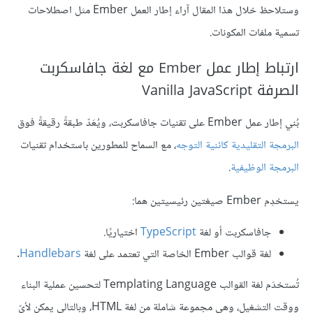
وستلاحظ خلال هذا المقال آراء إطار العمل Ember مثل اصطلاحات
تسمية ملفات المكونات.
ارتباط إطار عمل Ember مع لغة جافاسكربت
الصرفة Vanilla JavaScript
بُني إطار عمل Ember على تقنيات جافاسكربت، ويُعَدّ طبقةً رقيقةً فوق
البرمجة التقليدية كائنية التوجه
، مع السماح للمطورين باستخدام تقنيات
البرمجة الوظيفية
.
يستخدِم Ember صيغتين رئيسيتين هما:
جافاسكربت أو لغة
TypeScript
اختياريًا.
لغة قوالب Ember الخاصة التي تعتمد على لغة
Handlebars
.
تُستخدَم لغة القوالب Templating Language لتحسين عملية البناء
ووقت التشغيل، وهي مجموعة شاملة من لغة HTML، وبالتالي يمكن لأيّ