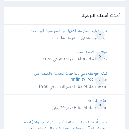
أحدث أسئلة البرمجة
هل أستطيع العمل عند الإنتهاء من قسم تحليل البيانات؟
2
عرفه جابر المنشاوي · نشر
منذ 14 ساعة
سؤال عن تعلم البرمجه
5
Ahmed Alhafiz2 · نشر
الثلاثاء في 21:45
كيف ارفع مشروعي بالواجهات الأمامية والخلفية على
استضافة InfinityFree؟
4
Hiba Abdalrheem · نشر
الثلاثاء في 16:50
لغة solidity
3
Hiba Abdalrheem · نشر
20 يوليو
ما هي أفضل المصادر المجانية (كورسات، كتب، أدوات) لتعلّم
واحترام لغة C++، وما هي أهم الأخطاء الشائعة التي يجب