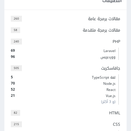
التصنيفات
مقالات برمجة عامة
260
مقالات برمجة متقدمة
58
PHP
240
69
Laravel
96
ووردبريس
جافاسكربت
505
5
لغة TypeScript
70
Node.js
52
React
21
Vue.js
(و 3 أكثر)
HTML
82
CSS
215