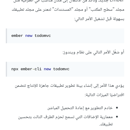
Ember جديد، وتأكد من الانتقال إلى مكان مناسب في الطرفية مثل
مجلد "سطح المكتب" أو مجلد "المستندات" لتعثر على مجلد تطبيقك
بسهولة قبل تشغيل الأمر التالي:
ember 
new
 todomvc
أو شغّل الأمر التالي على نظام ويندوز:
npx ember
-
cli 
new
 todomvc
يؤدي هذا الأمر إلى إنشاء بيئة تطوير تطبيقات جاهزة للإنتاج تتضمن
افتراضيًا الميزات التالية:
خادم التطوير مع إعادة التحميل المباشر.
معمارية الإضافات التي تسمح لحزم الطرف الثالث بتحسين
تطبيقك.