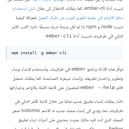
تثبيت أداة ember-cli، كما يمكنك الانتقال إلى مقال
دليل استخدام
سطر الأوامر في عملية تطوير الويب من طرف العميل
لمعرفة كيفية
تثبيت node و npm إذا لم تكن مثبّتةً لديك مسبقًا. ثانيًا، اكتب الأمر
التالي في طرفيتك لتثبيت أداة
:
ember-cli
npm install 
-
g ember
-
cli
توفِّر هذه الأداة برنامج
في طرفيتك، وتُستخدَم لإنشاء وبناء
ember
وتطوير واختبار تطبيقك وإنشاء شيفرته المساعِدة، كما يمكنك تشغيل
الأمر
للحصول على قائمة كاملة بالأوامر وخياراتها.
ember --help
ثالثًا، يمكنك إنشاء تطبيق جديد تمامًا من خلال كتابة الأمر التالي في
طرفيتك، مما يؤدي إلى إنشاء مجلد جديد له الاسم todomvc ضمن
المجلد الذي أنت فيه حاليًا، بحيث يحتوي على أدوات لبناء تطبيق