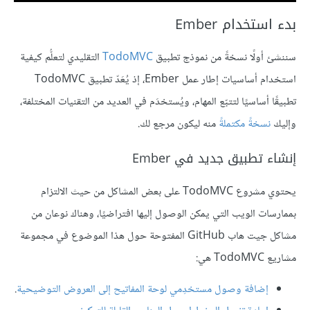
بدء استخدام Ember
سننشئ أولًا نسخةً من نموذج تطبيق
TodoMVC
التقليدي لتعلُّم كيفية
استخدام أساسيات إطار عمل Ember، إذ يُعَدّ تطبيق TodoMVC
تطبيقًا أساسيًا لتتبّع المهام، ويُستخدَم في العديد من التقنيات المختلفة،
وإليك
نسخةً مكتملةً
منه ليكون مرجع لك.
إنشاء تطبيق جديد في Ember
يحتوي مشروع TodoMVC على بعض المشاكل من حيث الالتزام
بممارسات الويب التي يمكن الوصول إليها افتراضيًا، وهناك نوعان من
مشاكل جيت هاب GitHub المفتوحة حول هذا الموضوع في مجموعة
مشاريع TodoMVC هي:
إضافة وصول مستخدِمي لوحة المفاتيح إلى العروض التوضيحية
.