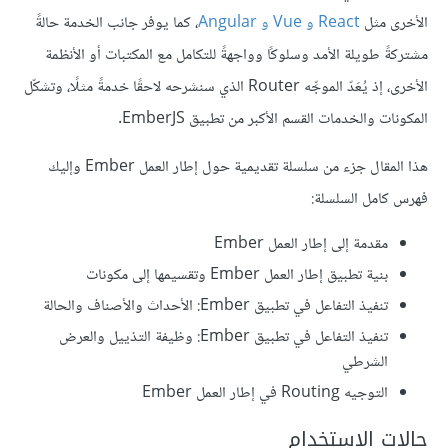
الأخرى مثل
React و Vue و Angular
، كما يوفر جانب الخدمة حالةً
مشتركةً طويلة الأمد وسلوكًا وواجهةً للتكامل مع المكتبات أو الأنظمة
الأخرى، إذ يُعَدّ الموجِّه Router الذي سنشرحه لاحقًا خدمةً مثلًا، وتشكّل
المكونات والخدمات القسم الأكبر من تطبيق EmberJS.
هذا المقال جزء من سلسلة تقديمية حول إطار العمل Ember وإليك
فهرس كامل السلسلة:
مقدمة إلى إطار العمل Ember
بنية تطبيق إطار العمل Ember وتقسيمها إلى مكونات
تنفيذ التفاعل في تطبيق Ember: الأحداث والأصناف والحالة
تنفيذ التفاعل في تطبيق Ember: وظيفة التذييل والعرض
الشرطي
التوجيه Routing في إطار العمل Ember
حالات الاستخدام