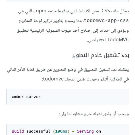
يعدِّل ملف CSS بعض الأنماط التي توفرها حزمة npm والتي هي
، مما يسمح بظهور تركيز لوحة المفاتيح
todomvc-app-css
ويؤدي إلى حد ما إلى إصلاح أحد عيوب الشمولية الرئيسية لتطبيق
TodoMVC الافتراضي.
بدء تشغيل خادم التطوير
يمكنك بدء تشغيل التطبيق في وضع التطوير عن طريق كتابة الأمر التالي
في الطرفية أثناء وجودك ضمن المجلد todomvc:
ember server
ويجب أن يظهر لديك خرج مشابه لما يلي:
Build
 successful 
(
190ms
)
–
Serving
 on 