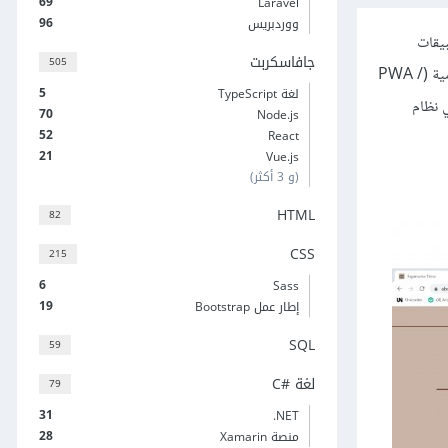
69
Laravel
96
ووردبريس
يقات
جافاسكربت
505
الجوالات وتطبيقات سطح المكتب (مع اختلاف أنظمة التشغيل مثل: Android، IOS، Windows، macOS) وهذا كله بفضل تقنية تطبيقات الويب التقدمية (PWA /
5
لغة TypeScript
في نظام
70
Node.js
52
React
21
Vue.js
(و 3 أكثر)
HTML
82
CSS
215
6
Sass
19
إطار عمل Bootstrap
SQL
59
لغة C#‎
79
31
‎.NET
28
منصة Xamarin