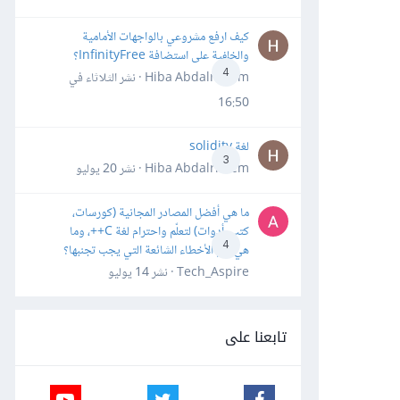
كيف ارفع مشروعي بالواجهات الأمامية
والخلفية على استضافة InfinityFree؟
4
Hiba Abdalrheem · نشر
الثلاثاء في
16:50
لغة solidity
3
Hiba Abdalrheem · نشر
20 يوليو
ما هي أفضل المصادر المجانية (كورسات،
كتب، أدوات) لتعلّم واحترام لغة C++، وما
4
هي أهم الأخطاء الشائعة التي يجب تجنبها؟
Tech_Aspire · نشر
14 يوليو
تابعنا على