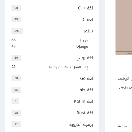
لغة C++‎
68
لغة C
45
بايثون
297
66
Flask
43
Django
لغة روبي
50
23
إطار العمل Ruby on Rails
لغة Go
بنفس الوقت،
58
اختلاف
لغة جافا
95
لغة Kotlin
5
لغة Rust
58
برمجة أندرويد
11
 الصناعة