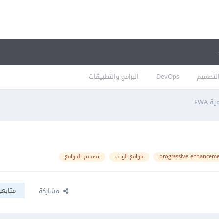
لتصميم
DevOps
البرامج والتطبيقات
 PWA
progressive enhancem
مواقع الويب
تصميم المواقع
متابعو
مشاركة