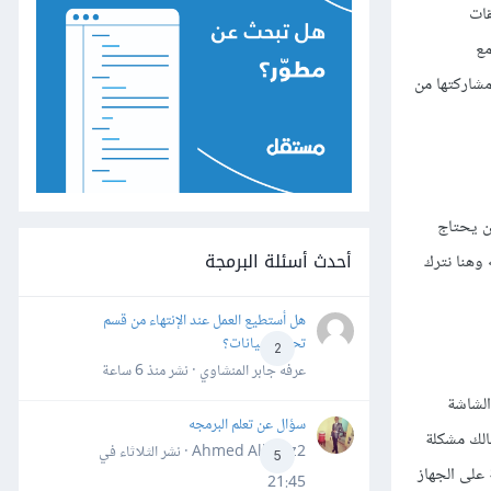
قات
مع
مشاركتها من
ن يحتاج
أحدث أسئلة البرمجة
وهنا نترك
هل أستطيع العمل عند الإنتهاء من قسم
تحليل البيانات؟
2
عرفه جابر المنشاوي · نشر
منذ 6 ساعة
الشاشة
سؤال عن تعلم البرمجه
الك مشكلة
Ahmed Alhafiz2 · نشر
الثلاثاء في
5
على الجهاز
21:45