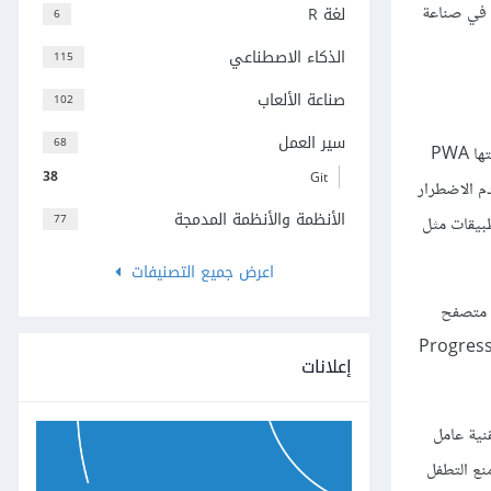
ة في صناعة
لغة R
6
الذكاء الاصطناعي
115
صناعة الألعاب
102
سير العمل
68
جمعت تطبيقات الويب التطورية بين ميزات التطبيقات والمواقع، بل إنها تخلصت من العديد من عيوب التطبيقات والمواقع. فمن ميزات التطبيقات التي حققتها PWA
38
Git
م الاضطرار
الأنظمة والأنظمة المدمجة
77
بيقات مثل
اعرض جميع التصنيفات
 نظام تشغيل (Android, IOS, Windows …)، على كل متصفح
Goog …) باختلاف إصداره. والفضل في ذلك يعود على اعتماد PWA في بنائها على استراتيجية الويب Progressive
إعلانات
نية عامل
نع التطفل