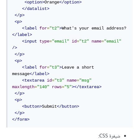
<option>
Orange
</option>
</datalist>
</p>
<p>
<label
for
=
"t2"
>
What's your email address?
</label>
<input
type
=
"email"
id
=
"t2"
name
=
"email"
/>
</p>
<p>
<label
for
=
"t3"
>
Leave a short 
message
</label>
<textarea
id
=
"t3"
name
=
"msg"
maxlength
=
"140"
rows
=
"5"
></textarea>
</p>
<p>
<button>
Submit
</button>
</p>
</form>
شيفرة CSS: