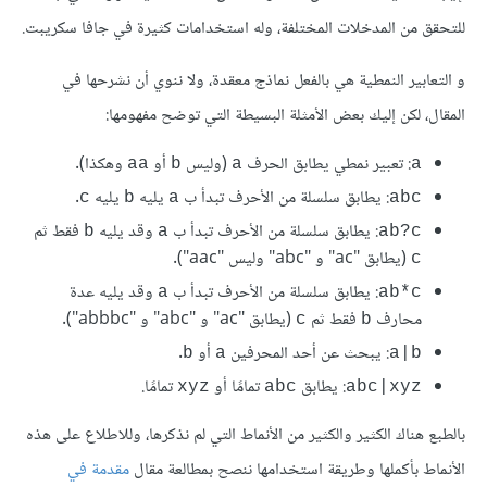
للتحقق من المدخلات المختلفة، وله استخدامات كثيرة في جافا سكريبت.
و التعابير النمطية هي بالفعل نماذج معقدة، ولا ننوي أن نشرحها في
المقال، لكن إليك بعض اﻷمثلة البسيطة التي توضح مفهومها:
: تعبير نمطي يطابق الحرف
(وليس
أو
وهكذا).
aa
b
a
a
: يطابق سلسلة من اﻷحرف تبدأ ب
يليه
يليه
.
c
b
a
abc
: يطابق سلسلة من اﻷحرف تبدأ ب
وقد يليه
فقط ثم
b
a
ab?c
(يطابق "ac" و "abc" وليس "aac").
c
: يطابق سلسلة من اﻷحرف تبدأ ب
وقد يليه عدة
a
ab*c
محارف
فقط ثم
(يطابق "ac" و "abc" و "abbbc").
c
b
: يبحث عن أحد المحرفين
أو
.
b
a
a|b
: يطابق
تمامًا أو
تمامًا.
xyz
abc
abc|xyz
بالطبع هناك الكثير والكثير من اﻷنماط التي لم نذكرها، وللاطلاع على هذه
اﻷنماط بأكملها وطريقة استخدامها ننصح بمطالعة مقال
مقدمة في