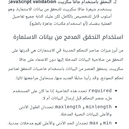
التحقق باستخدام جافا سكريبت
J
avaScript validation
:
يستخدم شيفرة جافا سكريبت للتحقق من بيانات الاستمارة، وهو
أسلوب قابل للتخصيص بالكامل، لكن عليك كتابة جميع تفاصيل
العملية بنفسك (أو استخدام مكتبات جاهزة بالطبع).
استخدام التحقق المدمج من بيانات الاستمارة
من أبرز ميزات عناصر التحكم الحديثة في الاستمارات هي قدرتها على
التحقق من صلاحية البيانات المدخلة إليها دون الاعتماد على جافا
سكريبت. يتحقق العنصر من البيانات باستخدام خاصيات التحقق لعناصر
تحكم النموذج، وقد رأينا سابقًا العديد منها، سنحاول مراجعتها تاليًا:
: تحدد هذه الخاصية إذا ما كان على المستخدم
required
ملء عنصر التحكم قبل إرسال البيانات أم لا.
و
: تحددان الطول اﻷدنى
maxlength
minlength
واﻷعلى للبيانات النصية المدخلة.
و
: تحددان الحد اﻷدنى واﻷعلى لقيم مدخلات عددية.
max
min