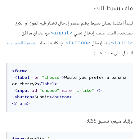
ملف بسيط للبدء
لنبدأ أمثلتنا بمثال بسيط يضم عنصر إدخال تختار فيه الموز أو الكرز.
يستخدم الملف عنصر إدخال نصي
مع عنوان مرافق
<input>
وزر إرسال
. بإمكانك إيجاد
الشيفرة المصدرية
<button>
<label>
للمثال على جيت-هاب:
<form>
<label
for
=
"choose"
>
Would you prefer a banana 
or cherry?
</label>
<input
id
=
"choose"
name
=
"i-like"
/>
<button>
Submit
</button>
</form>
وإليك شيفرة تنسيق CSS: