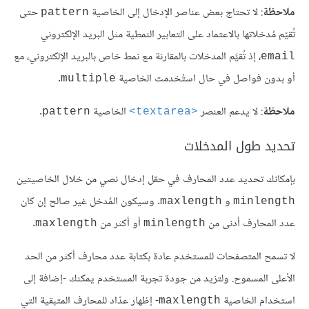
ملاحظة
: لا تحتاج بعض عناصر اﻹدخال إلى الخاصية
حتى
pattern
تُقيّم مُدخلاتها بالاعتماد على التعابير النمطية مثل البريد اﻹلكتروني
، إذ تُقيَّم المدخلات بالمقارنة مع نمط خاص بالبريد اﻹلكتروني، مع
email
أو بدون فواصل في حال استُخدمت الخاصية
.
multiple
ملاحظة
: لا يدعم العنصر
الخاصية
.
pattern
<textarea>
تحديد طول المدخلات
بإمكانك تحديد عدد المحارف في حقل إدخال نصي من خلال الخاصيتين
و
. وسيكون المُدخل غير صالح إن كان
maxlength
minlength
عدد المحارف أدنى من
أو أكثر من
.
maxlength
minlength
لا تسمح المتصفحات للمستخدم عادة بكتابة عدد محارف أكثر من الحد
الأعلى المسموح. ولتزيد من جودة تجربة المستخدم يمكنك -إضافة إلى
استخدام الخاصية
- إظهار عدّاد للمحارف المتبقية التي
maxlength