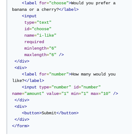
<label
for
=
"choose"
>
Would you prefer a 
banana or a cherry?
</label>
<input
type
=
"text"
id
=
"choose"
name
=
"i-like"
required
minlength
=
"6"
maxlength
=
"6"
/>
</div>
<div>
<label
for
=
"number"
>
How many would you 
like?
</label>
<input
type
=
"number"
id
=
"number"
name
=
"amount"
value
=
"1"
min
=
"1"
max
=
"10"
/>
</div>
<div>
<button>
Submit
</button>
</div>
</form>