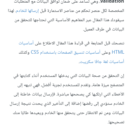
validation
، وهي تساعد على ضمان توافق البيانات مع المتطلبات
المخصصة لكل عنصر تحكم من عناصر الاستمارة قبل
إرسالها للخادم
. لهذا
سيقودك هذا المقال عبر المفاهيم اﻷساسية التي تحتاجها للتحقق من
البيانات في طرف العميل.
ننصحك قبل المتابعة في قراءة هذا المقال الاطلاع على
أساسيات
HTML
وعلى
أساسيات تنسيق الصفحات باستخدام CSS
وكذلك
أساسيات لغة جافا سكريبت
.
إن التحقق من صحة البيانات التي يدخلها المستخدم أثناء كتابتها في
المتصفح ميزة هامة، وتقدم للمستخدم تجربة أفضل، فهي تنبهه إلى
اﻷخطاء التي ارتكبها كي يصححها مباشرة. فإرسال بيانات خاطئة إلى
الخادم ستؤدي إلى رفضها إضافة إلى التأخير الذي يحدث نتيجة إرسال
البيانات ومن ثم الانتظار حتى يتحقق منها الخادم ويعيدها طالبًا منك
تصحيحها.