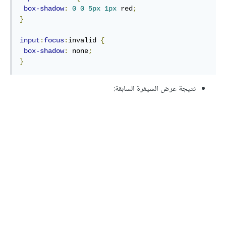
box-shadow
:
0
0
5px
1px
 red
;
}
input
:
focus
:
invalid 
{
box-shadow
:
 none
;
}
نتيجة عرض الشيفرة السابقة: