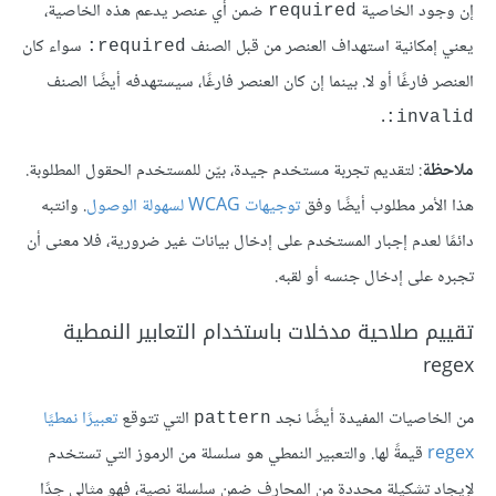
إن وجود الخاصية
ضمن أي عنصر يدعم هذه الخاصية،
required
يعني إمكانية استهداف العنصر من قبل الصنف
سواء كان
required:
العنصر فارغًا أو لا. بينما إن كان العنصر فارغًا، سيستهدفه أيضًا الصنف
.
invalid:
ملاحظة
: لتقديم تجربة مستخدم جيدة، بيّن للمستخدم الحقول المطلوبة.
هذا اﻷمر مطلوب أيضًا وفق
توجيهات WCAG لسهولة الوصول
. وانتبه
دائمًا لعدم إجبار المستخدم على إدخال بيانات غير ضرورية، فلا معنى أن
تجبره على إدخال جنسه أو لقبه.
تقييم صلاحية مدخلات باستخدام التعابير النمطية
regex
من الخاصيات المفيدة أيضًا نجد
التي تتوقع
تعبيرًا نمطيًا
pattern
regex
قيمةً لها. والتعبير النمطي هو سلسلة من الرموز التي تستخدم
ﻹيجاد تشكيلة محددة من المحارف ضمن سلسلة نصية، فهو مثالي جدًا