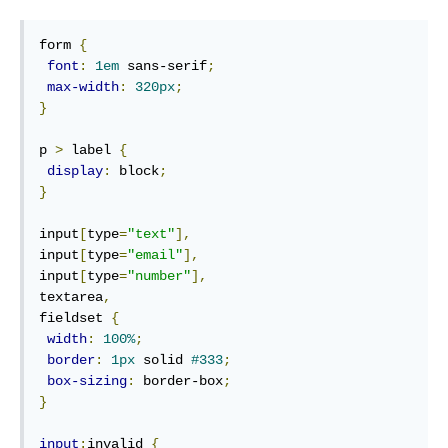
form 
{
font
:
1em
 sans-serif
;
max-width
:
320px
;
}
p 
>
 label 
{
display
:
 block
;
}
input
[
type
=
"text"
],
input
[
type
=
"email"
],
input
[
type
=
"number"
],
textarea
,
fieldset 
{
width
:
100%
;
border
:
1px
 solid 
#333
;
box-sizing
:
 border-box
;
}
input
:
invalid 
{