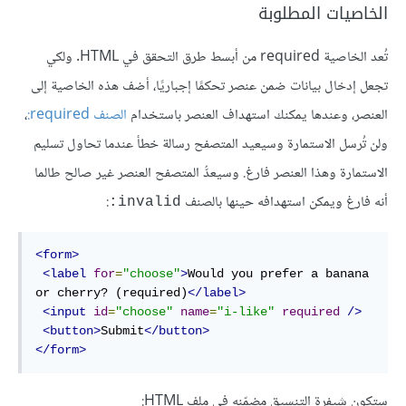
الخاصيات المطلوبة
تُعد الخاصية
required
من أبسط طرق التحقق في HTML. ولكي
تجعل إدخال بيانات ضمن عنصر تحكمًا إجباريًا، أضف هذه الخاصية إلى
العنصر، وعندها يمكنك استهداف العنصر باستخدام
الصنف required:
،
ولن تُرسل الاستمارة وسيعيد المتصفح رسالة خطأ عندما تحاول تسليم
الاستمارة وهذا العنصر فارغ. وسيعدُّ المتصفح العنصر غير صالح طالما
أنه فارغ ويمكن استهدافه حينها بالصنف
:
invalid:
<form>
<label
for
=
"choose"
>
Would you prefer a banana 
or cherry? (required)
</label>
<input
id
=
"choose"
name
=
"i-like"
required
/>
<button>
Submit
</button>
</form>
ستكون شيفرة التنسيق مضمّنه في ملف HTML: