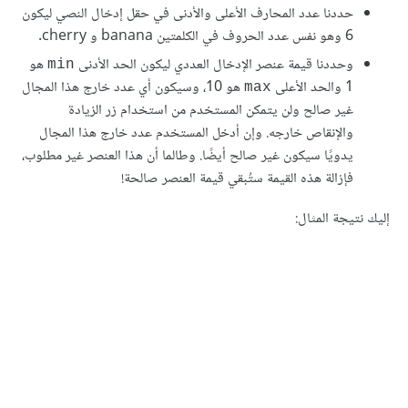
حددنا عدد المحارف اﻷعلى واﻷدنى في حقل إدخال النصي ليكون
6 وهو نفس عدد الحروف في الكلمتين banana و cherry.
وحددنا قيمة عنصر اﻹدخال العددي ليكون الحد اﻷدنى
هو
min
1 والحد اﻷعلى
هو 10، وسيكون أي عدد خارج هذا المجال
max
غير صالح ولن يتمكن المستخدم من استخدام زر الزيادة
واﻹنقاص خارجه. وإن أدخل المستخدم عدد خارج هذا المجال
يدويًا سيكون غير صالح أيضًا. وطالما أن هذا العنصر غير مطلوب،
فإزالة هذه القيمة ستُبقي قيمة العنصر صالحة!
إليك نتيجة المثال: