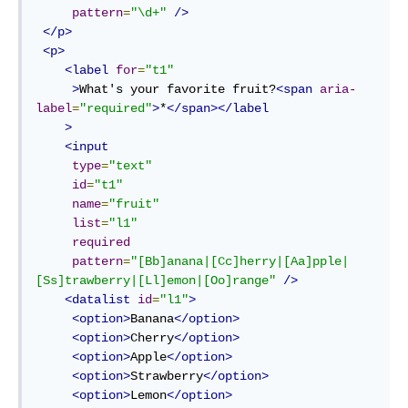
pattern
=
"\d+"
/>
</p>
<p>
<label
for
=
"t1"
>
What's your favorite fruit?
<span
aria-
label
=
"required"
>
*
</span></label
>
<input
type
=
"text"
id
=
"t1"
name
=
"fruit"
list
=
"l1"
required
pattern
=
"[Bb]anana|[Cc]herry|[Aa]pple|
[Ss]trawberry|[Ll]emon|[Oo]range"
/>
<datalist
id
=
"l1"
>
<option>
Banana
</option>
<option>
Cherry
</option>
<option>
Apple
</option>
<option>
Strawberry
</option>
<option>
Lemon
</option>