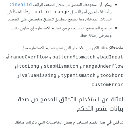
يمكن أن تستهدف العنصر من خلال الصنف الزائف
:
invalid
وأصناف أخرى أحيانًا مثل
وفقًا للخطأ في
out-of-range:
البيانات المدخلة، مما يسمح بتطبيق تنسيق مخصص على العنصر.
سيمنع المتصفح المستخدم من تسليم الاستمارة إن حاول ذلك،
ويعرض رسالة خطأ.
ملاحظة
: هناك الكير من اﻷخطاء التي تمنع تسليم الاستمارة مثل
و
و
أو
rangeOverflow
patternMismatch
badInput
و
و
أو
tooLong
stepMismatch
rangeUnderflow
و
و
أو
valueMissing
typeMismatch
tooShort
.
customError
أمثلة عن استخدام التحقق المدمج من صحة
بيانات عنصر التحكم
نناقش في هذا القسم استخدام بعض الخاصيات التي ذكرناها سابقًا.