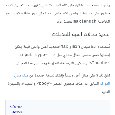
يمكن للمستخدم إدخالها، مثل تلك العدادات التي تظهر عندما تحاول كتابة
منشور على وسائط التواصل الاجتماعي. وهنا يأتي دور جافا سكريبت مع
الخاصية
لتنفيذ اﻷمر.
maxlength
تحديد مجالات القيم للمدخلات
تُستخدم الخاصيتان
و
لتحديد أعلى وأدنى قيمة يمكن
max
min
إدخالها ضمن عنصر إدخال عددي مثل
<"input type= 
، وستكون القيمة خاطئة إن خرجت عن هذا المجال.
"number>
لنلق نظرة على مثال آخر، ولنبدأ بإنشاء نسخة جديدة عن
ملف مثال
الفواكه
السابق، ثم حذف محتوى العنصر
واستبداله بالشيفرة
<body>
التالية:
<form>
<div>