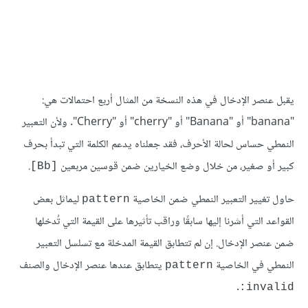
يقبل عنصر اﻹدخال في هذه النسخة من المثال أربع احتمالات هي:
"banana" أو "Banana" أو "cherry" أو "Cherry". ولأن التعبير
النمطي حساس لحالة اﻷحرف، فقد جعلناه يدعم الكلمة التي تبدأ بحرف
كبير أو صغير، من خلال وضع الخيارين ضمن قوسين مربعين
.
[Bb]
حاول تغيير التعبير النمطي ضمن الخاصية
ليماثل بعض
pattern
القواعد التي أشرنا إليها سابقًا وراقب تأثيرها على القيمة التي تُدخلها
ضمن عنصر اﻹدخال. إن لم تتطابق القيمة المدخلة مع تسلسل التعبير
النمطي في الخاصية
يتطابق عندها عنصر اﻹدخال والصنف
pattern
.
invalid: