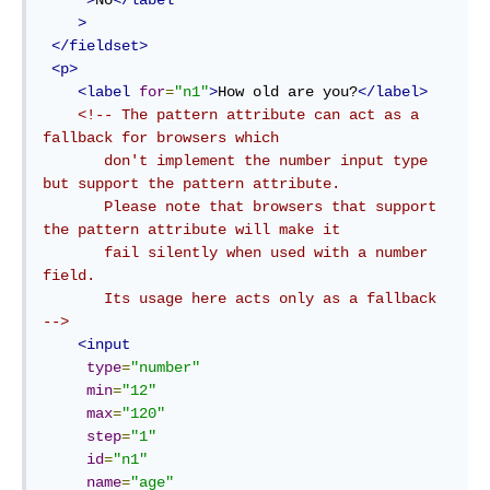
>
</fieldset>
<p>
<label
for
=
"n1"
>
How old are you?
</label>
<!-- The pattern attribute can act as a 
fallback for browsers which

       don't implement the number input type 
but support the pattern attribute.

       Please note that browsers that support 
the pattern attribute will make it

       fail silently when used with a number 
field.

       Its usage here acts only as a fallback 
-->
<input
type
=
"number"
min
=
"12"
max
=
"120"
step
=
"1"
id
=
"n1"
name
=
"age"