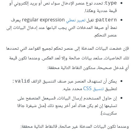
: تحدد نوع عنصر اﻹدخال سواء نص أو بريد إلكتروني أو
type
قيمة عددية وهكذا.
: تقبل
تعبير نمطي
regular expression يعرف
pattern
نمط أو صيغة المدخلات التي يجب اتباعها عند إدخال البيانات إلى
عنصر التحكم.
فإن خضعت البيانات المدخلة إلى عنصر تحكم لجميع القواعد التي تحددها
تلك الخاصيات، ستُعد بيانات صالحة وإلا تًعد العكس. وعندما تكون قيمة
أي مُدخل صحيحة، ستكون النقاط التالية محققة:
يمكن أن تستهدف العنصر عبر صنف التنسيق الزائف
valid:
لتطبيق
تنسيق CSS
محدد عليه.
إن حاول المستخدم إرسال البيانات، فسيعمل المتصفح على
تسليمها إن لم يكن هناك أمر آخر يمنع ذلك (مثل شيفرة جافا
سكريبت).
وعندما تكون البيانات المدخلة غير صالحة، فالنقاط التالية محققة: