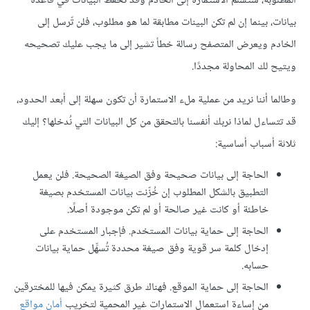
المطلوبة، ستُسلَّم الاستمارة إلى الخادم وقد تحفظ البيانات في قاعدة
بيانات، بينما إن لم تكن البينات مطابقة لما هو مطلوب، فلن تّرسل إلى
الخادم ويعرض المتصفح رسالة خطأ تشير إلى ما يجب عليك تصحيحه
ويتيح لك المحاولة مجددًا.
وطالما أننا نريد من عملية ملء الاستمارة أن تكون سهلة إلى أبعد الحدود،
قد تتساءل لماذا نربك أنفسنا بالتحقق من كل البيانات التي نُدخلها؟ إليك
ثلاثة أسباب أساسية:
الحاجة إلى بيانات صحيحة وفق الصيغة الصحيحة. فلن يعمل
التطبيق بالشكل المطلوب إن خُزّنت بيانات المستخدم بصيغة
خاطئة أو كانت غير صالحة أو لم تكن موجودة أصلًا.
الحاجة إلى حماية بيانات المستخدم. فإجبار المستخدم على
إدخال كلمة سر قوية وفق صيغة محددة تُسهِّل حماية بيانات
حسابه.
الحاجة إلى حماية الموقع. فهناك طرق كثيرة يمكن فيها للمخترقين
من إساءة استعمال الاستمارات غير المحمية لتخريب
أمان مواقع