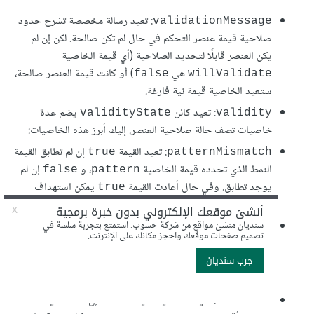
: تعيد رسالة مخصصة تشرح حدود
validationMessage
صلاحية قيمة عنصر التحكم في حال لم تكن صالحة. لكن إن لم
يكن العنصر قابلًا لتحديد الصلاحية (أي قيمة الخاصية
هي
) أو كانت قيمة العنصر صالحة،
false
willValidate
ستعيد الخاصية قيمة نية فارغة.
: تعيد كائن
يضم عدة
validityState
validity
خاصيات تصف حالة صلاحية العنصر. إليك أبرز هذه الخاصيات:
: تعيد القيمة
إن لم تطابق القيمة
true
patternMismatch
النمط الذي تحدده قيمة الخاصية
، و
إن لم
false
pattern
يوجد تطابق. وفي حال أعادت القيمة
يمكن استهداف
true
العنصر عبر الصنف
.
invalid:
: تعيد الخاصية القيمة
إن كانت القيمة المدخلة
true
tooLong
أطول من القيمة التي تحددها الخاصية
و
maxlength
إن كانت أقصر منها أو تساويها. وفي حال أعادت القيمة
false
يمكن استهداف العنصر عبر الصنف
.
invalid:
true
: تعيد الخاصية القيمة
إن كانت القيمة
true
tooShort