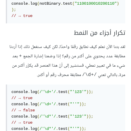
console
.
log
(
notBinary
.
test
(
"1100100010200110"
)
);
// → true
تكرار أجزاء من النمط
لقد بتنا الآن نعلم كيف نطابق رقمًا واحدًا، لكن كيف سنفعل ذلك إذا أردنا
مطابقة عدد يحتوي على أكثر من رقم؟ إذا وضعنا إشارة الجمع
بعد
+
شيء ما في تعبير نمطي، فستشير إلى أنّ هذا العنصر قد يكرَّر أكثر من
مرة، بالتالي تعني
مطابقة محرف رقم أو أكثر.
‎/\d+/‎
console
.
log
(
/'\d+'/
.
test
(
"'123'"
));
// → true
console
.
log
(
/'\d+'/
.
test
(
"''"
));
// → false
console
.
log
(
/'\d*'/
.
test
(
"'123'"
));
// → true
console
.
log
(
/'\d*'/
.
test
(
"''"
));