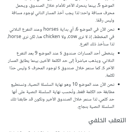
الموضع 5، بينما يتحرك الآخر للأمام خلال الصندوق، ويحمل
محرف مسافة واحد؛ لذا يجب أخذ المسار الثاني لوجود مسافة
وليس رقمًا.
نحن الآن في الموضع 6، أي بداية horses وعند التفرع الثلاثي
في المخطط، إذ لا نرى cow، ولا chicken هنا، لكن نرى horse،
لذا سنأخذ ذلك الفرع.
يتخطى أحد المسارات صندوق s عند الموضع 9 بعد التفرع
الثلاثي، ويذهب مباشرةً إلى حد الكلمة الأخير، بينما يطابق المسار
الآخر s، كما سنمر خلال صندوق s لوجود المحرف s وليس حدًا
لكلمة.
نحن الآن عند الموضع 10 وهو نهاية السلسلة النصية، ونستطيع
مطابقة حد الكلمة فقط، وتُحسب نهاية السلسلة النصية على أنها
حد كلمي، لذا سنمر خلال الصندوق الأخير ونكون قد طابقنا تلك
السلسلة النصية بنجاح.
التعقب الخلفي