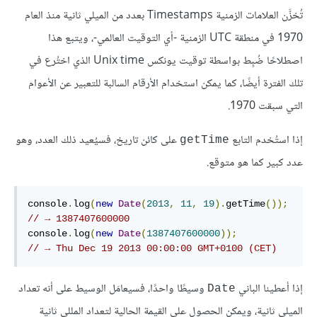
تُخزَّن العلامات الزمنية Timestamps بعدد من الميلي ثانية منذ العام
1970 في منطقة UTC الزمنية -أي التوقيت العالمي-، ويتبع هذا
اصطلاحًا ضُبِط بواسطة توقيت يونكس Unix time الذي اختُرع في
تلك الفترة أيضًا، كما يمكن استخدام الأرقام السالبة للتعبير عن الأعوام
التي سبقت 1970.
إذا استُخدم التابع
على كائن تاريخ، فسيُعيد ذلك العدد، وهو
getTime
عدد كبير كما هو متوقع.
console
.
log
(
new
Date
(
2013
,
11
,
19
).
getTime
());
// → 1387407600000
console
.
log
(
new
Date
(
1387407600000
));
// → Thu Dec 19 2013 00:00:00 GMT+0100 (CET)
إذا أعطينا الباني
وسيطًا واحدًا، فسيعامَل الوسيط على أنه تعداد
Date
الميلي ثانية، ويمكن الحصول على القيمة الحالية لتعداد المللي ثانية