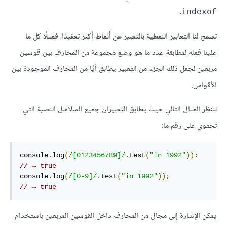
.
indexof
تسمح لنا التعابير النمطية بالتعبير عن أنماط أكثر تعقيدًا، فمثلًا كل ما
علينا فعله لمطابقة عدد ما هو وضع مجموعة من المحارف بين قوسين
مربعين لجعل ذلك الجزء من التعبير يطابق أيًا من المحارف الموجودة بين
الأقواس.
لننظر المثال التالي حيث يطابق التعبيران جميع السلاسل النصية التي
تحتوي على رقم ما:
console
.
log
(
/[0123456789]/
.
test
(
"in 1992"
));
// → true
console
.
log
(
/[0-9]/
.
test
(
"in 1992"
));
// → true
يمكن الإشارة إلى مجال من المحارف داخل القوسين المربعين باستخدام