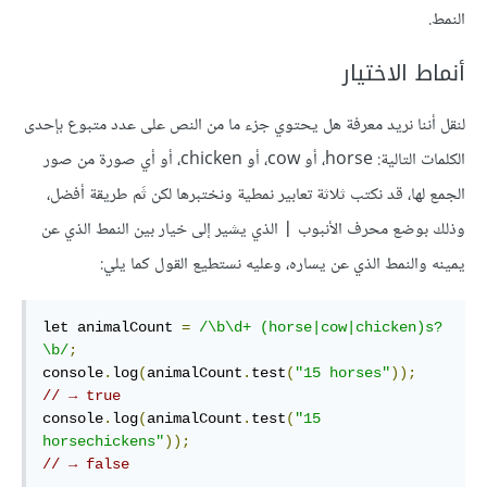
النمط.
أنماط الاختيار
لنقل أننا نريد معرفة هل يحتوي جزء ما من النص على عدد متبوع بإحدى
الكلمات التالية: horse، أو cow، أو chicken، أو أي صورة من صور
الجمع لها، قد نكتب ثلاثة تعابير نمطية ونختبرها لكن ثَم طريقة أفضل،
وذلك بوضع محرف الأنبوب
الذي يشير إلى خيار بين النمط الذي عن
|
يمينه والنمط الذي عن يساره، وعليه نستطيع القول كما يلي:
let animalCount 
=
/\b\d+ (horse|cow|chicken)s?
\b/
;
console
.
log
(
animalCount
.
test
(
"15 horses"
));
// → true
console
.
log
(
animalCount
.
test
(
"15 
horsechickens"
));
// → false