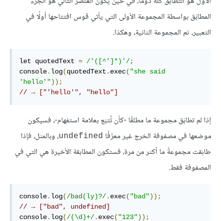
الأول هو التطابق كله دومًا، في حين يكون العنصر التالي هو الجزء
المطابَق بواسطة المجموعة الأولى التي يأتي قوس افتتاحها أولًا في
التعبير، ثم المجموعة الثانية، وهكذا.
let quotedText 
=
/'([^']*)'/
;
console
.
log
(
quotedText
.
exec
(
"she said 
'hello'"
));
// → ["'hello'", "hello"]
إذا لم تطابَق مجموعة ما مطلقًا -كأن تُتبَع بعلامة استفهام-، فسيكون
موضعها في مصفوفة الخرج غير معرَّفًا
، وبالمثل، فإذا
undefined
طابقت مجموعةً ما أكثر من مرة، فستكون المطابقة الأخيرة هي التي في
المصفوفة فقط.
console
.
log
(
/bad(ly)?/
.
exec
(
"bad"
));
// → ["bad", undefined]
console
.
log
(
/(\d)+/
.
exec
(
"123"
));