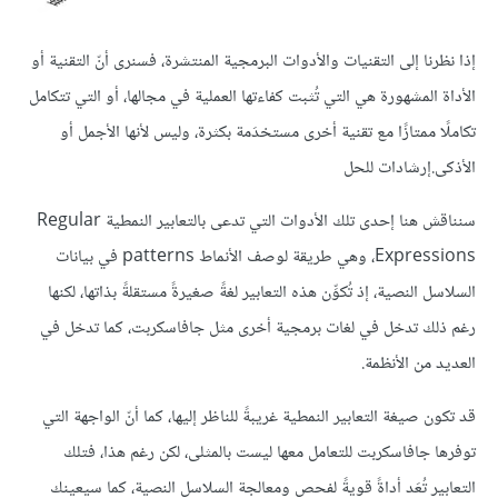
إذا نظرنا إلى التقنيات والأدوات البرمجية المنتشرة، فسنرى أنّ التقنية أو
الأداة المشهورة هي التي تُثبت كفاءتها العملية في مجالها، أو التي تتكامل
تكاملًا ممتازًا مع تقنية أخرى مستخدَمة بكثرة، وليس لأنها الأجمل أو
الأذكى.إرشادات للحل
سنناقش هنا إحدى تلك الأدوات التي تدعى بالتعابير النمطية Regular
Expressions، وهي طريقة لوصف الأنماط patterns في بيانات
السلاسل النصية، إذ تُكوِّن هذه التعابير لغةً صغيرةً مستقلةً بذاتها، لكنها
رغم ذلك تدخل في لغات برمجية أخرى مثل جافاسكربت، كما تدخل في
العديد من الأنظمة.
قد تكون صيغة التعابير النمطية غريبةً للناظر إليها، كما أنّ الواجهة التي
توفرها جافاسكربت للتعامل معها ليست بالمثلى، لكن رغم هذا، فتلك
التعابير تُعَد أداةً قويةً لفحص ومعالجة السلاسل النصية، كما سيعينك