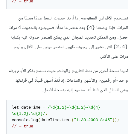
// → true
نستخدم الأقواس المعقوصة إذا أردنا حدوث النمط عددًا معينًا من
المرات، فإذا وضعنا
بعد عنصر ما مثلًا، فسيجبره بالحدوث 4 مرات
{4}
حصرًا، ومن الممكن تحديد المجال الذي يمكن للعنصر حدوثه فيه بكتابة
التي تشير إلى وجوب ظهور العنصر مرتين على الأقل، وأربع
{‎2,4‎}
مرات على الأكثر.
لدينا نسخة أخرى من نمط التاريخ والوقت، حيث تسمح بذكر الأيام برقم
واحد -أو رقمين-، والأشهر، والساعات، إذ تُعَدّ أسهل قليلًا في قراءتها،
وهي المثال الذي قلنا أننا سنعود إليه بنسخة أفضل.
let dateTime 
=
/\d{1,2}-\d{1,2}-\d{4} 
\d{1,2}:\d{2}/
;
console
.
log
(
dateTime
.
test
(
"1-30-2003 8:45"
));
// → true