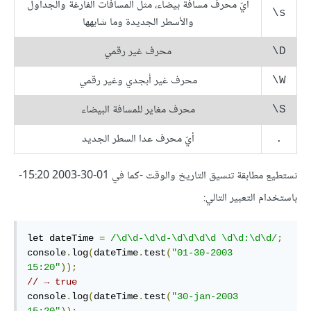
أيّ محرف مسافة بيضاء، مثل المسافات الفارغة والجداول
‎\s
والأسطر الجديدة وما شابهها
محرف غير رقمي
‎\D
محرف غير أبجدي وغير رقمي
‎\W
محرف مغاير للمسافة البيضاء
‎\S
أيّ محرف عدا السطر الجديد
.
نستطيع مطابقة تنسيق التاريخ والوقت -كما في 01-30-2003 15:20-
باستخدام التعبير التالي:
let dateTime 
=
/\d\d-\d\d-\d\d\d\d \d\d:\d\d/
;
console
.
log
(
dateTime
.
test
(
"01-30-2003 
15:20"
));
// → true
console
.
log
(
dateTime
.
test
(
"30-jan-2003 
15:20"
));