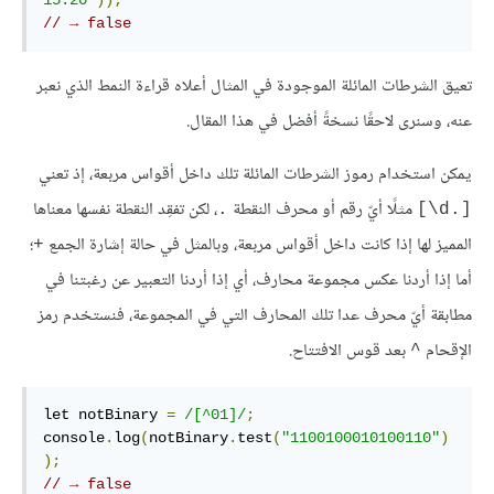
// → false
تعيق الشرطات المائلة الموجودة في المثال أعلاه قراءة النمط الذي نعبر
عنه، وسنرى لاحقًا نسخةً أفضل في هذا المقال.
يمكن استخدام رموز الشرطات المائلة تلك داخل أقواس مربعة، إذ تعني
مثلًا أيّ رقم أو محرف النقطة
، لكن تفقِد النقطة نفسها معناها
.
[‎\d.‎]
المميز لها إذا كانت داخل أقواس مربعة، وبالمثل في حالة إشارة الجمع
؛
+
أما إذا أردنا عكس مجموعة محارف، أي إذا أردنا التعبير عن رغبتنا في
مطابقة أيّ محرف عدا تلك المحارف التي في المجموعة، فنستخدم رمز
الإقحام
بعد قوس الافتتاح.
^
let notBinary 
=
/[^01]/
;
console
.
log
(
notBinary
.
test
(
"1100100010100110"
)
);
// → false