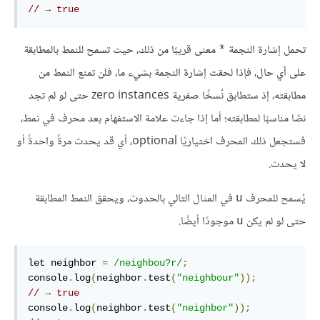
// → true
تحمل إشارة النجمة
معنى قريبًا من ذلك، حيث تسمح للنمط بالمطابقة
*
على أي حال، فإذا لحقت إشارة النجمة بشيء ما، فلن تمنع النمط من
مطابقته، إذ ستطابق نُسخًا صفرية zero instances حتى لو لم تجد
نصًا مناسبًا لمطابقته؛ أما إذا جاءت علامة الاستفهام بعد محرف في نمط،
فستجعل ذلك المحرف اختياريًا optional، أي قد يحدث مرةً واحدةً أو
لا يحدث.
يُسمح للمحرف
في المثال التالي بالحدوث، ويحقق النمط المطابقة
u
حتى لو لم يكن
موجودًا أيضًا.
u
let neighbor 
=
/neighbou?r/
;
console
.
log
(
neighbor
.
test
(
"neighbour"
));
// → true
console
.
log
(
neighbor
.
test
(
"neighbor"
));