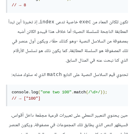
// → 8
تكون للكائن المعاد من
خاصية تدعى
، إذ تخبرنا أين تبدأ
index
exec
المطابقة الناجحة للسلسلة النصية؛ أما خلاف هذا فيبدو الكائن أشبه
بمصفوفة من السلاسل النصية -وهو كذلك حقًا-، ويكون أول عنصر في
تلك المصفوفة هو السلسلة المطابَقة، كما يكون ذلك هو تسلسل الأرقام
الذي كنا نبحث عنه في المثال السابق.
تحتوي قيم السلاسل النصية على التابع
الذي له سلوك مشابه:
match
console
.
log
(
"one two 100"
.
match
(
/\d+/
));
// → ["100"]
حين يحتوي التعبير النمطي على تعبيرات فرعية مجمَّعة داخل أقواس،
فسيظهر النص الذي يطابق تلك المجموعات في مصفوفة، ويكون العنصر