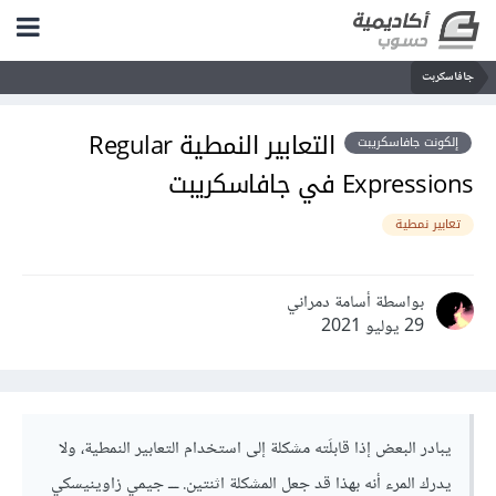
جافاسكربت
التعابير النمطية Regular
إلكونت جافاسكريبت
Expressions في جافاسكريبت
تعابير نمطية
بواسطة أسامة دمراني
29 يوليو 2021
يبادر البعض إذا قابلَته مشكلة إلى استخدام التعابير النمطية، ولا
يدرك المرء أنه بهذا قد جعل المشكلة اثنتين. ـــ جيمي زاوينيسكي