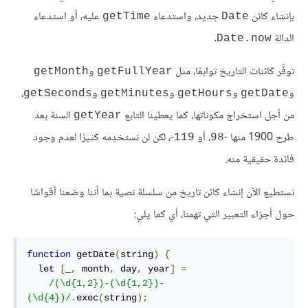
بإنشاء كائن
جديد، واستدعاء
عليه، أو استدعاء
getTime
Date
الدالة
.
Date.now
توفِّر كائنات التاريخ توابعًا، مثل
و
getMonth
getFullYear
و
و
و
و
،
getSeconds
getMinutes
getHours
getDate
من أجل استخراج مكوناتها، كما يعطينا التابع
السنة بعد
getYear
طرح 1900 منها -
، أو
-، لكن لن نستخدِمه كثيرًا لعدم وجود
119
98
فائدة حقيقية منه.
نستطيع الآن إنشاء كائن تاريخ من سلسلة نصية بما أننا وضعنا أقواسًا
حول أجزاء التعبير التي تهمنا، أي كما يلي:
function
 getDate
(
string
)
{
  let 
[
_
,
 month
,
 day
,
 year
]
=
/(\d{1,2})-(\d{1,2})-
(\d{4})/
.
exec
(
string
);