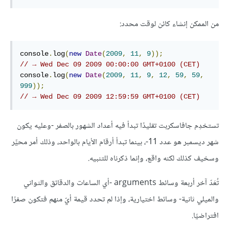
من الممكن إنشاء كائن لوقت محدد:
console
.
log
(
new
Date
(
2009
,
11
,
9
));
// → Wed Dec 09 2009 00:00:00 GMT+0100 (CET)
console
.
log
(
new
Date
(
2009
,
11
,
9
,
12
,
59
,
59
,
999
));
// → Wed Dec 09 2009 12:59:59 GMT+0100 (CET)
تستخدِم جافاسكربت تقليدًا تبدأ فيه أعداد الشهور بالصفر -وعليه يكون
شهر ديسمبر هو عدد 11-، بينما تبدأ أرقام الأيام بالواحد، وذلك أمر محيِّر
وسخيف كذلك لكنه واقع، وإنما ذكرناه للتنبيه.
تُعَدّ آخر أربعة وسائط arguments -أي الساعات والدقائق والثواني
والميلي ثانية- وسائط اختيارية، وإذا لم تحدد قيمة أيّ منهم فتكون صفرًا
افتراضيًا.