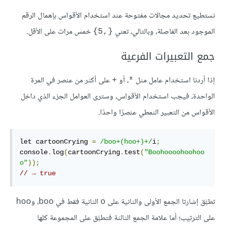
نستطيع تحديد مجالات مفتوحة عند استخدام الأقواس بإهمال الرقم
الموجود بعد الفاصلة، وبالتالي، تعني
خمس مرات على الأقل.
{‎5,‎}
جمع التعبيرات الفرعية
إذا أردنا استخدام عامل مثل
، أو
على أكثر من عنصر في المرة
+
*
الواحدة، فيجب استخدام الأقواس، وسترى العوامل الجزء الذي داخل
الأقواس من التعبير النمطي عنصرًا واحدًا.
let cartoonCrying 
=
/boo+(hoo+)+/
i
;
console
.
log
(
cartoonCrying
.
test
(
"Boohoooohoohoo
o"
));
// → true
تطبَّق إشارتا الجمع الأولى والثانية على o الثانية فقط في boo، وhoo
على الترتيب؛ أما علامة الجمع الثالثة فتطبَّق على المجموعة كلها