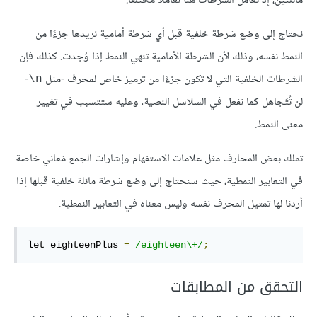
مائلتين، إذ تعامَل الشرطات هنا تعاملًا مختلفًا.
نحتاج إلى وضع شرطة خلفية قبل أي شرطة أمامية نريدها جزءًا من
النمط نفسه، وذلك لأن الشرطة الأمامية تنهي النمط إذا وُجدت. كذلك فإن
الشرطات الخلفية التي لا تكون جزءًا من ترميز خاص لمحرف -مثل
-
‎\n
لن تُتَجاهل كما نفعل في السلاسل النصية، وعليه ستتسبب في تغيير
معنى النمط.
تملك بعض المحارف مثل علامات الاستفهام وإشارات الجمع مَعاني خاصة
في التعابير النمطية، حيث سنحتاج إلى وضع شرطة مائلة خلفية قبلها إذا
أردنا لها تمثيل المحرف نفسه وليس معناه في التعابير النمطية.
let eighteenPlus 
=
/eighteen\+/
;
التحقق من المطابقات