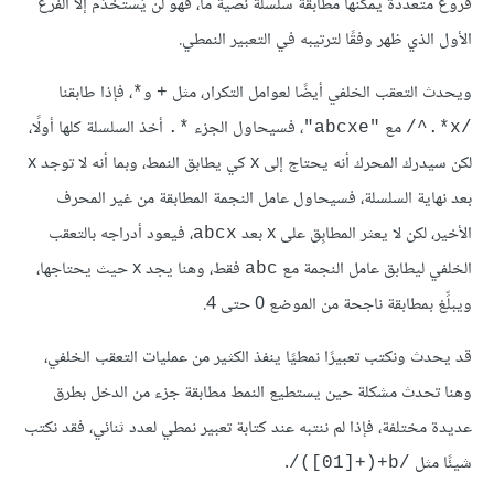
فروع متعددة يمكنها مطابقة سلسلة نصية ما، فهو لن يُستخدَم إلا الفرع
الأول الذي ظهر وفقًا لترتيبه في التعبير النمطي.
ويحدث التعقب الخلفي أيضًا لعوامل التكرار، مثل
و
، فإذا طابقنا
*
+
مع
، فسيحاول الجزء
أخذ السلسلة كلها أولًا،
‎.*‎
"abcxe"
‎/^.*x/‎
لكن سيدرك المحرك أنه يحتاج إلى x كي يطابق النمط، وبما أنه لا توجد x
بعد نهاية السلسلة، فسيحاول عامل النجمة المطابقة من غير المحرف
الأخير، لكن لا يعثر المطابِق على x بعد
، فيعود أدراجه بالتعقب
abcx
الخلفي ليطابق عامل النجمة مع
فقط، وهنا يجد x حيث يحتاجها،
abc
ويبلِّغ بمطابقة ناجحة من الموضع 0 حتى 4.
قد يحدث ونكتب تعبيرًا نمطيًا ينفذ الكثير من عمليات التعقب الخلفي،
وهنا تحدث مشكلة حين يستطيع النمط مطابقة جزء من الدخل بطرق
عديدة مختلفة، فإذا لم ننتبه عند كتابة تعبير نمطي لعدد ثنائي، فقد نكتب
شيئًا مثل
.
‎/([01]+)+b/‎