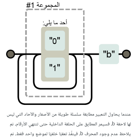
عندما يحاول التعبير مطابقة سلسلة طويلة من الأصفار والآحاد التي ليس
لها لاحقة b، فسيمر المطابِق على الحلقة الداخلية حتى تنتهي الأرقام، ثم
يلاحظ عدم وجود المحرف b، فينفِّذ تعقبًا خلفيًا لموضع واحد فقط، ثم