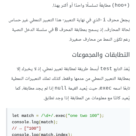
مطابِقةً تسلسلًا واحدًا أو أكثر بهذا.
(hoo+‎)
يجعل محرف
-الذي في نهاية التعبير- هذا التعبير النمطي غير حساس
i
لحالة المحارف، إذ يسمح بمطابقة المحرف
في سلسلة الدخل النصية
B
رغم تكوّن النمط من محارف صغيرة.
التطابقات والمجموعات
يُعَدّ التابع
أبسط طريقة لمطابقة تعبير نمطي، إذ لا يخبرك إلا
test
بمطابقة التعبير النمطي من عدمها وفقط، كذلك تملك التعبيرات النمطية
تابعًا اسمه
، حيث يُعيد القيمة
إذا لم يجد مطابقة، كما
null
exec
يُعيد كائنًا مع معلومات عن المطابقة إذا وجد تطابق.
let match 
=
/\d+/
.
exec
(
"one two 100"
);
console
.
log
(
match
);
// → ["100"]
console
.
log
(
match
.
index
);