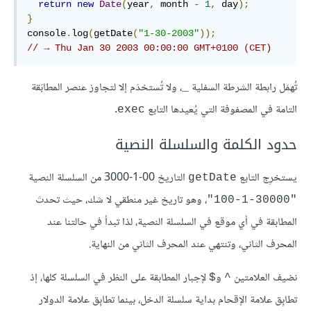
return
new
Date
(
year
,
 month 
-
1
,
 day
);
}
console
.
log
(
getDate
(
"1-30-2003"
));
// → Thu Jan 30 2003 00:00:00 GMT+0100 (CET)
تُهمَل رابطة الشرطة السفلية
، ولا تُستخدَم إلا لتجاوز عنصر المطابَقة
_
التامة في المصفوفة التي يُعيدها التابع
.
exec
حدود الكلمة والسلسلة النصية
يستخرِج التابع
التاريخ 00-1-3000 من السلسلة النصية
getDate
، وهو تاريخ غير منطقي لا شك، حيث تحدث
"‎100-1-30000‎"
المطابقة في أي موقع في السلسلة النصية، لذا تبدأ في حالتنا عند
المحرف الثاني، وتنتهي عند المحرف الثاني من النهاية.
نضيف العلامتين
و
لإجبار المطابقة على النظر في السلسلة كلها، إذ
$
^
تطابِق علامة الإقحام بداية سلسلة الدخل، بينما تطابِق علامة الدولار