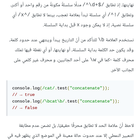
نهايتها، إذ تطابق
مثلًا سلسلةً مكونةً من رقم واحد أو أكثر،
‎/^\d+$/‎
وتطابق
أي سلسلة تبدأ بعلامة تعجب، بينما لا تطابق
أي
‎/x^/‎
‎/^!/‎
سلسلة نصية، إذ لا يمكن وجود x قبل بداية السلسلة.
نستخدم العلامة
للتأكد من أنّ التاريخ يبدأ وينتهي عند حدود كلمة،
‎\b‎
وقد يكون حد الكلمة بداية السلسلة، أو نهايتها، أو أي نقطة فيها تملك
محرف كلمة -كما في
على أحد الجانبين، و محرف غير كلمي على
‎\w
الجانب الآخر.
console
.
log
(
/cat/
.
test
(
"concatenate"
));
// → true
console
.
log
(
/\bcat\b/
.
test
(
"concatenate"
));
// → false
لاحظ أنّ علامة الحد لا تطابق محرفًا حقيقيًا، بل تضمن عدم مطابقة
التعبير النمطي إلا عند حدوث حالة معينة في الموضع الذي يظهر فيه في