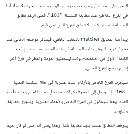
الدخل على عدد ثنائي، حيث سيصبح من الواضح عند المحرف 3 مثلًا أننا
في الفرع الخاطئ عند مطابقة السلسلة
، فعلى الرغم تطابق
"103"
السلسلة للتعبير، إلا أنها لا تطابق الفرع الذي نحن فيه.
يبدأ هنا المطابِق matcher بالتعقب الخلفي، فيتذكر موضعه الحالي عند
دخول فرع ما -وهو بداية السلسلة في هذه الحالة، بعد صندوق "حد
الكلمة" الأول في المخطط-، وذلك ليستطيع العودة والنظر في فرع آخر
إذا لم ينجح الفرع الحالي.
سيجرب الفرع الخاص بالأرقام الست عشرية في حالة السلسلة النصية
إذا وصل إلى المحرف 3، لكنه سيفشل مجددًا لعدم وجود h بعد
"103"
العدد، وهنا سيحاول في الفرع الخاص بالأعداد العشرية، وتنجح المطابقة،
ويُبلَّغ بها.
يتوقف المطابِق عندما يجد مطابقةً تامةً، وهذا يعني أنه حتى لو كان لدينا