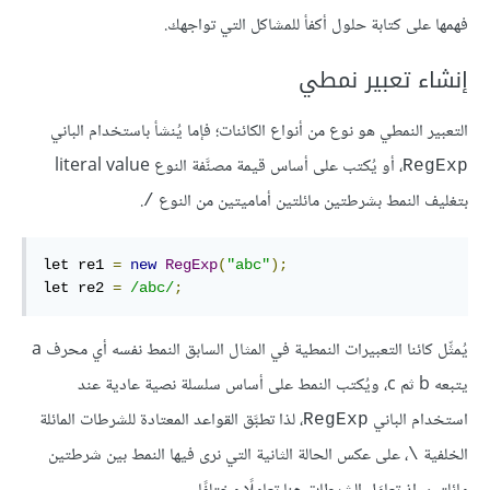
فهمها على كتابة حلول أكفأ للمشاكل التي تواجهك.
إنشاء تعبير نمطي
التعبير النمطي هو نوع من أنواع الكائنات؛ فإما يُنشأ باستخدام الباني
، أو يُكتب على أساس قيمة مصنَّفة النوع literal value
RegExp
بتغليف النمط بشرطتين مائلتين أماميتين من النوع
.
/
let re1 
=
new
RegExp
(
"abc"
);
let re2 
=
/abc/
;
يُمثِّل كائنا التعبيرات النمطية في المثال السابق النمط نفسه أي محرف a
يتبعه b ثم c، ويُكتب النمط على أساس سلسلة نصية عادية عند
استخدام الباني
، لذا تطبَّق القواعد المعتادة للشرطات المائلة
RegExp
الخلفية
، على عكس الحالة الثانية التي نرى فيها النمط بين شرطتين
\