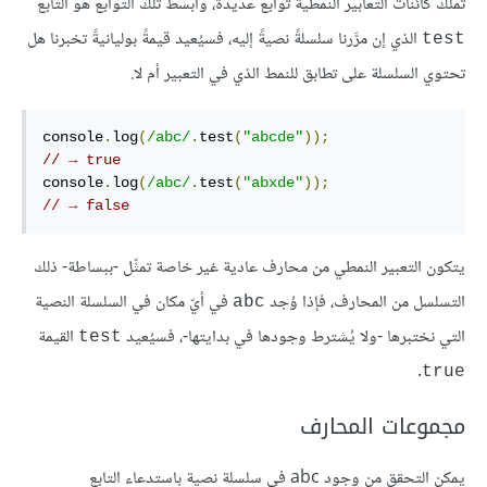
تملك كائنات التعابير النمطية توابع عديدة، وأبسط تلك التوابع هو التابع
الذي إن مرَّرنا سلسلةً نصيةً إليه، فسيُعيد قيمةً بوليانيةً تخبرنا هل
test
تحتوي السلسلة على تطابق للنمط الذي في التعبير أم لا.
console
.
log
(
/abc/
.
test
(
"abcde"
));
// → true
console
.
log
(
/abc/
.
test
(
"abxde"
));
// → false
يتكون التعبير النمطي من محارف عادية غير خاصة تمثِّل -ببساطة- ذلك
التسلسل من المحارف، فإذا وُجد
في أيّ مكان في السلسلة النصية
abc
التي نختبرها -ولا يُشترط وجودها في بدايتها-، فسيُعيد
القيمة
test
.
true
مجموعات المحارف
يمكن التحقق من وجود abc في سلسلة نصية باستدعاء التابع