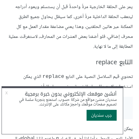
يمر على الحلقة الخارجية مرةً واحدةً قبل أن يستسلم ويعود أدراجه
ليتعقب الحلقة الداخلية مرةً أخرى، كما سيظل يحاول جميع الطرق
الممكنة عبر هاتين الحلقتين، وهذا يعني مضاعفة مقدار العمل مع كل
محرف إضافي، فلو أضفنا بعض العشرات من المحارف، لاستغرقت عملية
المطابقة إلى ما لا نهاية.
التابع replace
تحتوي قيم السلاسل النصية على التابع
الذي يمكن
replace
استخدامه لاستبدال سلسلة نصية بجزء من سلسلة أخرى.
console
.
log
(
"papa"
.
replace
(
"p"
,
"m"
));
// → mapa
يمكن أن يكون الوسيط الأول تعبيرًا نمطيًا، وعندئذ يُستبدل التطابق
الأول للتعبير النمطي؛ أما إذا أضيف الخيار
-اختصارًا لـ global- إلى
g