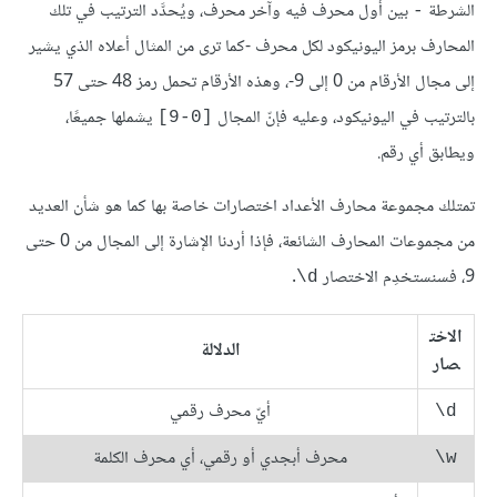
الشرطة
بين أول محرف فيه وآخر محرف، ويُحدَّد الترتيب في تلك
-
المحارف برمز اليونيكود لكل محرف -كما ترى من المثال أعلاه الذي يشير
إلى مجال الأرقام من 0 إلى 9-، وهذه الأرقام تحمل رمز 48 حتى 57
بالترتيب في اليونيكود، وعليه فإنّ المجال
‎ يشملها جميعًا،
[0-9]‎
ويطابق أي رقم.
تمتلك مجموعة محارف الأعداد اختصارات خاصة بها كما هو شأن العديد
من مجموعات المحارف الشائعة، فإذا أردنا الإشارة إلى المجال من 0 حتى
9، فسنستخدِم الاختصار
.
‎\d
الاخت
الدلالة
صار
أيّ محرف رقمي
‎\d
محرف أبجدي أو رقمي، أي محرف الكلمة
‎\w