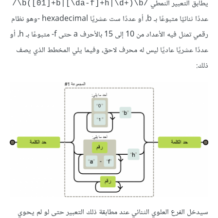
يطابق التعبير النمطي
‎/\b([01]+b|[\da-f]+h|\d+)\b/‎
عددًا ثنائيًا متبوعًا بـ b، أو عددًا ست عشريًا hexadecimal -وهو نظام
رقمي تمثل فيه الأعداد من 10 إلى 15 بالأحرف a حتى f- متبوعًا بـ h، أو
عددًا عشريًا عاديًا ليس له محرف لاحق، وفيما يلي المخطط الذي يصف
ذلك:
سيدخل الفرع العلوي الثنائي عند مطابقة ذلك التعبير حتى لو لم يحوي