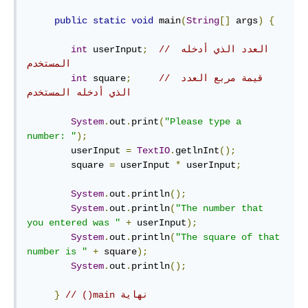
public
static
void
 main
(
String
[]
 args
)
{
// العدد الذي أدخله 
;
 userInput
int
المستخدم
// قيمة مربع العدد 
;
 square
int
الذي أدخله المستخدم
System
.
out
.
print
(
"Please type a 
number: "
);
        userInput 
=
TextIO
.
getlnInt
();
        square 
=
 userInput 
*
 userInput
;
System
.
out
.
println
();
System
.
out
.
println
(
"The number that 
you entered was "
+
 userInput
);
System
.
out
.
println
(
"The square of that 
number is "
+
 square
);
System
.
out
.
println
();
// ‫نهاية main()
}