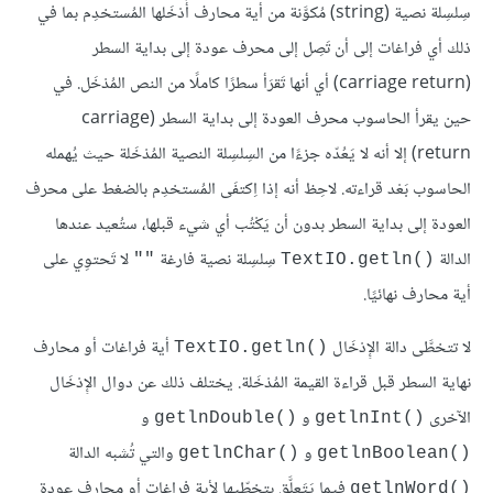
سِلسِلة نصية (string) مُكوَّنة من أية محارف أَدْخَلها المُستخدِم بما في
ذلك أي فراغات إلى أن تَصِل إلى محرف عودة إلى بداية السطر
(carriage return) أي أنها تَقرَأ سطرًا كاملًا من النص المُدْخَل. في
حين يقرأ الحاسوب محرف العودة إلى بداية السطر (carriage
return) إلا أنه لا يَعُدّه جزءًا من السِلسِلة النصية المُدْخَلة حيث يُهمله
الحاسوب بَعْد قراءته. لاحِظ أنه إذا اِكتفَى المُستخدِم بالضغط على محرف
العودة إلى بداية السطر بدون أن يَكْتُب أي شيء قبلها، ستُعيد عندها
الدالة
سِلسِلة نصية فارغة
لا تَحتوِي على
""
TextIO.getln()‎
أية محارف نهائيًا.
لا تتخطَّى دالة الإِدْخَال
أية فراغات أو محارف
TextIO.getln()‎
نهاية السطر قبل قراءة القيمة المُدْخَلة. يختلف ذلك عن دوال الإِدْخَال
الآخرى
و
و
getlnDouble()‎
getlnInt()‎
و
والتي تُشبه الدالة
getlnChar()‎
getlnBoolean()‎
فيما يَتَعلَّق بتخطّيها لأية فراغات أو محارف عودة
getlnWord()‎