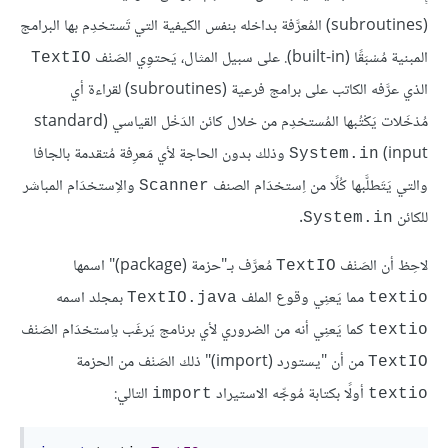
(subroutines) المُعرَّفة بداخله بنفس الكيفية التي تَستخدِم بها البرامج
المبنية مُسْبَقًا (built-in). على سبيل المثال، يَحتوِي الصَنْف
TextIO
الذي عرَّفه الكاتب على برامج فرعية (subroutines) لقراءة أي
مُدْخَلات يَكْتُبها المُستخدِم من خلال كائن الدَخْل القياسي (standard
input)‏
وذلك بدون الحاجة لأي مَعرِفة مُتقدمة بالجافا
System.in
والتي يَتَطلَّبها كُلًا من اِستخدَام الصنف
والاِستخدَام المباشر
Scanner
للكائن
.
System.in
لاحِظ أن الصَنْف
مُعرَّف بـ"حزمة (package)" اسمها
TextIO
مما يَعنِي وقوع الملف
بمجلد اسمه
TextIO.java
textio
كما يَعنِي أنه من الضروري لأي برنامج يَرغَب باِستخدَام الصَنْف
textio
من أن "يستورد (import)" ذلك الصَنْف من الحزمة
TextIO
أولًا بكتابة مُوجِّه الاستيراد
التالي:
import
textio