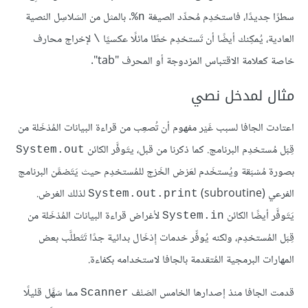
سطرًا جديدًا، فاستخدِم مُحدِّد الصيغة
. بالمثل من السَلاسِل النصية
‎%n
العادية، يُمكِنك أيضًا أن تَستخدِم خطًا مائلًا عكسيًا
لإخراج محارف
\
خاصة كعلامة الاقتباس المزدوجة أو المحرف "tab".
مثال لمدخل نصي
اعتادت الجافا لسبب غَيْر مفهوم أن تُصعِب من قراءة البيانات المُدْخَلة من
قِبَل مُستخدِم البرنامج. كما ذكرنا من قبل، يتَوفَّر الكائن
System.out
بصورة مُسْبَقة ويُستخَدم لعَرْض الخَرْج للمُستخدِم حيث يَتَضمَّن البرنامج
الفرعي (subroutine)‏
لذلك الغرض.
System.out.print
يَتَوفَّر أيضًا الكائن
لأغراض قراءة البيانات المُدْخَلة من
System.in
قِبَل المُستخدِم، ولكنه يُوفِّر خدمات إِدْخَال بدائية جدًا تَتَطلَّب بعض
المهارات البرمجية المُتقدمة بالجافا لاستخدامه بكفاءة.
قدمت الجافا منذ إصدارها الخامس الصَنْف
مما سَهَّل قليلًا
Scanner