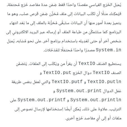
يُمثِل الخَرْج القياسي مقصدًا واحدًا فقط ضِمْن عدة مقاصد خَرْج مُحتمَلة،
فيُمكِنك مثلًا أن تَكْتُب البيانات إلى ملف مُخزَّن ضِمْن قرص صلب، وهو ما
يتميز بعدة أمور منها أن البيانات ستَبقَّى مُخزَّنة بالملف إلى ما بَعْد انتهاء
البرنامج كما ستَتَمكَّن من طباعة الملف أو إرساله عبر البريد الالكتروني إلى
شخص آخر أو حتى تَعْدِيله باستخدام برنامج آخر. على نحو مُشابه، يُمثِل
مصدرًا واحدًا مُحتمَلًا للمُدْخَلات.
System.in
يستطيع الصَنْف
أن يقرأ من ويَكْتُب إلى الملفات. يَتَضمَّن
TextIO
الصنف
دوال الخَرْج
و
TextIO.put
TextIO
و
والتي تَعمَل بنفس طريقة
TextIO.putf
TextIO.putln
عَمَل الدوال
و
System.out.print
و
على
System.out.printf
System.out.println
الترتيب. علاوة على ذلك، يُمكِن أيضًا اِستخدَامها لإرسال نصوص إلى
ملفات أو إلى أي مقاصد خَرْج آخرى.