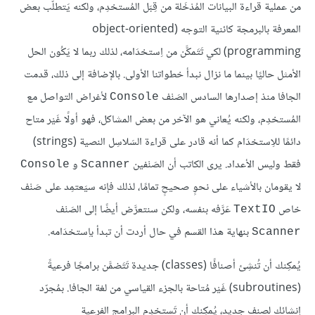
من عملية قراءة البيانات المُدْخَلة من قِبَل المُستخدِم، ولكنه يَتطلَّب بعض
المعرفة بالبرمجة كائنية التوجه (object-oriented
programming) لكي تَتَمكَّن من اِستخدَامه، لذلك ربما لا يَكُون الحل
الأمثل حاليًا بينما ما نزال نبدأ خطواتنا الأولى. بالإضافة إلى ذلك، قدمت
الجافا منذ إصدارها السادس الصَنْف
لأغراض التواصل مع
Console
المُستخدِم، ولكنه يُعاني هو الآخر من بعض المشاكل، فهو أولًا غَيْر متاح
دائمًا للاِستخدَام كما أنه قادر على قراءة السَلاسِل النصية (strings)
فقط وليس الأعداد. يرى الكاتب أن الصَنْفين
و
Console
Scanner
لا يقومان بالأشياء على نحوٍ صحيحٍ تمامًا، لذلك فإنه سيَعتمِد على صَنْف
خاص
عَرَّفه بنفسه، ولكن سنتعرَّض أيضًا إلى الصَنْف
TextIO
بنهاية هذا القسم في حال أردت أن تبدأ باِستخدَامه.
Scanner
يُمكِنك أن تُنشِئ أصنافًا (classes) جديدة تَتَضمَّن برامجًا فرعيةً
(subroutines) غَيْر مُتاحة بالجزء القياسي من لغة الجافا. بمُجرّد
إِنشائك لصنف جديد، يُمكِنك أن تَستخدِم البرامج الفرعية