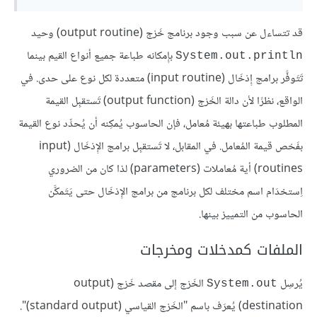
قد تتساءل عن سبب وجود برنامج خَرْج (output routine) وحيد
بإِمكانه طباعة جميع أنواع القيم بينما
System.out.println
تَتَوفَّر برامج إِدْخَال (input routine) متعددة لكل نوع على حدى. في
الواقع، نظرًا لأن دالة الخَرْج (output function) تَستقبِل القيمة
المطلوب طباعتها بهيئة مُعامل، فإن الحاسوب يُمكِنه أن يُحدِّد نوع القيمة
بفَحْص قيمة المُعامل. في المقابل، لا تَستقبِل برامج الإِدْخَال (input
routines) أية مُعاملات (parameters) لذا كان من الضروري
اِستخدَام اسم مختلف لكل برنامج من برامج الإِدْخَال حتى يَتَمكَّن
الحاسوب من التمييز بينها.
الملفات كمدخلات ومخرجات
يُرسِل
الخَرْج إلى مقصد خَرْج (output
System.out
destination) يُعرَف باسم "الخَرْج القياسي (standard output)".