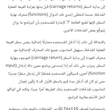
إلى بداية السطر (carriage returns) قبل بدئها بقراءة القيمة الفعليّة
المُدْخَلة. عندما تَتَخطَّى إحدى تلك الدوال (functions) محرف نهاية
السطر، فإنها تَطبَع العلامة '?' كإشارة للمُستخدِم بأن البرنامج ما يزال
يَتَوقَّع بعض المُدْخَلات الآخرى.
بالإضافة إلى ذلك، إذا أَدْخَل المُستخدِم محارفًا إضافية بنفس سطر القيمة
الفعليّة المُدْخَلة، سيُهمِل الحاسوب جميع تلك المحارف الإضافية مع
محرف العودة إلى بداية السطر (carriage return) الموجود بنهاية
السطر. يترتب على ذلك أنه إذا اِستدعَى برنامج معين دالة إِدْخَال (input
function) آخرى، فسيَكُون المُستخدِم مُضطّرًا لأن يُدْخِل سطرًا جديدًا
حتى لو كان قد أَدْخَل عدة قيم بالسطر الأول. قد لا يَكُون إهمال
الحاسوب لمُدْخَلات المُستخدِم بتلك الطريقة أمرًا جيدًا، ولكنه في الواقع
الحل الأسلم بغالبية البرامج.
باِستخدَامنا للصَنْف
لكُلًا من المُدْخلات والمخرجات، نستطيع
TextIO