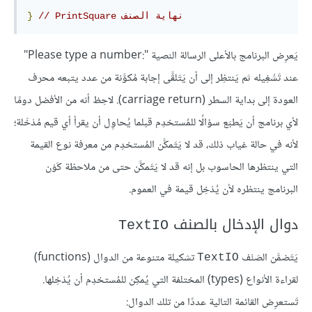
// نهاية الصنف‫ PrintSquare
}
يَعرِض البرنامج بالأعلى الرسالة النصية "Please type a number:‎"
عند تَشْغِيله ثم يَنتظِر إلى أن يَتَلقَّى إجابة مُكوَّنة من عدد يتبعه محرف
العودة إلى بداية السطر (carriage return). لاحِظ أنه من الأفضل دومًا
لأي برنامج أن يَطبَع سؤالًا للمُستخدِم قبلما يُحاوِل أن يقرأ أي قيم مُدْخَلة؛
لأنه في حالة غياب ذلك، قد لا يَتَمكَّن المُستخدِم من معرفة نوع القيمة
التي ينتظرها الحاسوب بل إنه قد لا يَتَمكَّن حتى من ملاحظة كَوْن
البرنامج ينتظره لأن يُدْخِل قيمة في العموم.
دوال الإدخال بالصنف
TextIO
يَتَضمَّن الصَنْف
تشكيلة متنوعة من الدوال (functions)
TextIO
لقراءة الأنواع (types) المختلفة التي يُمكِن للمُستخدِم أن يُدْخِلها.
تَستعرِض القائمة التالية عددًا من تلك الدوال: