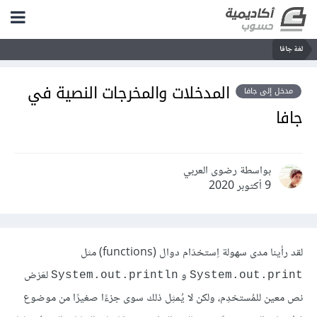
لغة جافا
المدخلات والمخرجات النصية في
مدخل إلى جافا
جافا
بواسطة رضوى العربي
9 أكتوبر 2020
لقد رأينا مدى سهولة اِستخدَام دوال (functions) مثل
و
لعَرْض
System.out.println
System.out.print
نص معين للمُستخدِم، ولكن لا يُمثِل ذلك سوى جزءًا صغيرًا من موضوع