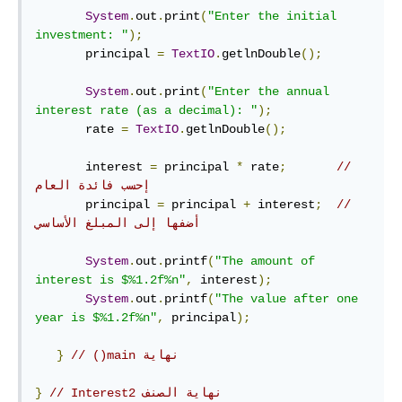
System
.
out
.
print
(
"Enter the initial 
investment: "
);
       principal 
=
TextIO
.
getlnDouble
();
System
.
out
.
print
(
"Enter the annual 
interest rate (as a decimal): "
);
       rate 
=
TextIO
.
getlnDouble
();
       interest 
=
 principal 
*
 rate
;
// 
إحسب فائدة العام
       principal 
=
 principal 
+
 interest
;
// 
أضفها إلى المبلغ الأساسي
System
.
out
.
printf
(
"The amount of 
interest is $%1.2f%n"
,
 interest
);
System
.
out
.
printf
(
"The value after one 
year is $%1.2f%n"
,
 principal
);
// ‫نهاية main()
}
// ‫نهاية الصنف Interest2
}