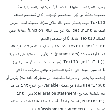
يعنيه ذلك بالقسم السابق). إذا كنت تَرغَب بكتابة برنامج يَقرأ عددًا
صحيحًا مُدْخَلًا من قِبَل المُستخدِم، فيُمكِنك إذًا أن تَستخدِم الصَنْف
حيث يَتَضمَّن عضو دالة ساكن مُعرَّف خصيصًا لذلك الغرض
TextIO
اسمه هو
. نظرًا لأن تلك الدالة (function) مُعرَّفة ضِمْن
getlnInt
الصَنْف
، فلابُدّ إذًا أن تَستخدِم الاسم
TextIO
للإشارة إليها ضِمْن البرنامج. لا تَستقبِل تلك
TextIO.getlnInt
الدالة أية مُعاملات (parameters)، لذا يَكُون استدعائها على الصورة
. يُعيد ذلك الاستدعاء قيمة من النوع
TextIO.getlnInt()‎
تُمثِل القيمة التي أَدْخَلها المُستخدِم، والتي ستَرغَب عادةً في
int
اِستخدَامها بشكل أو بآخر لذا سنُسنِدها إلى مُتْغيِّر (variable). بِفَرض أن
عبارة عن مُتْغيِّر (variable) من النوع
صَرَّحنا
int
userInput
عنه بتَعْليمَة تّصْرِيح (declaration statement) مثل
int 
، نستطيع إذًا أن نُسنِد إليه القيمة المُعادة باِستخدَام
userInput;‎
تَعْليمَة الإِسْناد (assignment statement) التالية: