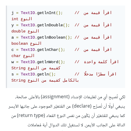
// ‫اقرأ قيمة من 
();
getlnInt
.
TextIO
=
j 
النوع int
// ‫اقرأ قيمة من 
();
getlnDouble
.
TextIO
=
y 
النوع double
// ‫اقرأ قيمة من 
();
getlnBoolean
.
TextIO
=
a 
النوع boolean
// ‫اقرأ قيمة من 
();
getlnChar
.
TextIO
=
c 
النوع char
// ‫اقرأ كلمة واحدة 
();
getlnWord
.
TextIO
=
w 
كقيمة من النوع String
// ‫اقرأ سطرًا مدخلًا 
();
getln
.
TextIO
=
s 
بالكامل كقيمة من النوع String
لكي تُصبِح أي من تَعْليمَات الإِسْناد (assignment) بالأعلى صالحة،
ينبغي أولًا أن تُصرِّح (declare) عن المُتْغيِّر الموجود على جانبها الأيسر
كما ينبغي للمُتْغيِّر أن يَكُون من نفس النوع المُعاد (return type) من
الدالة على الجانب الأيمن. لا تَستقبِل تلك الدوال أية مُعاملات