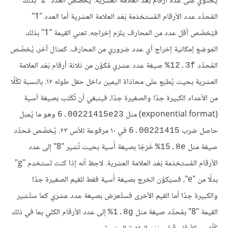
يحتوي على عدة أرقام بعد العلامة العشرية. يُخصِّص العدد "2" بذلك
المُحدِّد عدد الأرقام المُستخدَمة بَعْد العلامة العشرية أما العدد "1"
فيُخصِّص أقل عدد من المحارف يلزم إخراجه. تعني القيمة "1" بذلك
المَوضِع إمكانية إخراج أي عدد ضروري من المحارف. كمثال آخر، يُخصِّص
المُحدِّد
صيغة عدد عشري مُكوَّن من ثلاثة أرقام بَعْد العلامة
‎%12.3f
العشرية بحيث يُطبَع على محاذاة اليمين داخل حقل طوله ١٢. بالنسبة لكُلًا
من الأعداد الكبيرة جدًا والصغيرة جدًا، فينبغي أن تُكْتَب بصيغة أسية
(exponential format) مثل
وهو ما يُمثِل
6.00221415e23
حاصل ضرب
في ١٠ مرفوعة للأس ٢٣. يُخصِّص مُحدِّد
6.00221415
صيغة مثل
خَرْجًا بصيغة أُسية بحيث تُشير "8" إلى عدد
‎%15.8e
الأرقام المُستخدَمة بَعْد العلامة العشرية. لاحِظ أنه إذا كنت تَستخدِم "g"
بدلًا من "e"، فسيَكوُن الخرج بصيغة أُسية فقط للقيم الصغيرة جدًا
والكبيرة جدًا أما القيم الآخرى فستُعرَض بصيغة عدد عشري كما ستُشير
القيمة "8" بمُحدِّد صيغة مثل
إلى عدد الأرقام الكلي بما في ذلك
‎%1.8g