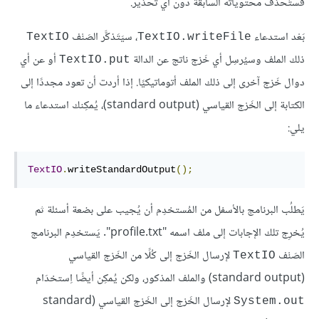
فستُحذَف محتوياته السابقة دون أي تحذير.
بَعْد استدعاء
، سيَتَذكَّر الصَنْف
TextIO
TextIO.writeFile
ذلك الملف وسيُرسِل أي خَرْج ناتج عن الدالة
أو عن أي
TextIO.put
دوال خَرْج آخرى إلى ذلك الملف أتوماتيكيًا. إذا أردت أن تعود مجددًا إلى
الكتابة إلى الخَرْج القياسي (standard output)، يُمكِنك استدعاء ما
يلي:
TextIO
.
writeStandardOutput
();
يَطلُب البرنامج بالأسفل من المُستخدِم أن يُجيب على بضعة أسئلة ثم
يُخرِج تلك الإجابات إلى ملف اسمه "profile.txt". يَستخدِم البرنامج
الصَنْف
لإرسال الخَرْج إلى كُلًا من الخَرْج القياسي
TextIO
(standard output) والملف المذكور، ولكن يُمكِن أيضًا اِستخدَام
لإرسال الخَرْج إلى الخَرْج القياسي (standard
System.out