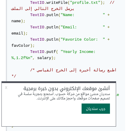
TextIO
.
writeFile
(
"profile.txt"
);
// 
يرسل الخرج التالي إلى الملف
TextIO
.
putln
(
"Name:            "
+
name
);
TextIO
.
putln
(
"Email:           "
+
email
);
TextIO
.
putln
(
"Favorite Color:  "
+
favColor
);
TextIO
.
putf
(
"Yearly Income:   
%,1.2f%n"
,
 salary
);
/* اطبع رسالة أخيرة إلى الخرج القياسي 
*/
TextIO
.
writeStandardOutput
();
TextIO
.
putln
(
"Thank you.  Your profile 
has been written to profile.txt."
);
}
}