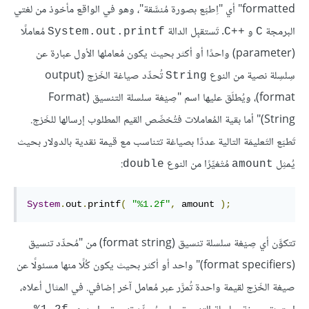
formatted" أي "اِطبَع بصورة مُنسَّقة"، وهو في الواقع مأخوذ من لغتي
البرمجة
و
. تَستقبِل الدالة
مُعاملًا
System.out.printf
C++‎
C
(parameter) واحدًا أو أكثر بحيث يكون مُعاملها الأول عبارة عن
سِلسِلة نصية من النوع
تُحدِّد صياغة الخَرْج (output
String
format)، ويُطلَق عليها اسم "صِيْغة سلسلة التنسيق (Format
String)" أما بقية المُعاملات فتُخصِّص القيم المطلوب إرسالها للخَرْج.
تَطبَع التَعليمَة التالية عددًا بصياغة تتناسب مع قيمة نقدية بالدولار بحيث
يُمثِل
مُتْغيِّرًا من النوع
:
double
amount
System
.
out
.
printf
(
"%1.2f"
,
 amount 
);
تتكوَّن أي صِيْغة سلسلة تنسيق (format string) من "مُحدِّد تنسيق
(format specifiers)" واحد أو أكثر بحيث يكون كُلًا منها مسئولًا عن
صيغة الخَرْج لقيمة واحدة تُمرَّر عبر مُعامل آخر إضافي. في المثال أعلاه،