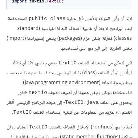
import
 textio
.
TextIO
;
لابُدّ أن يأتي الموجِّه بالأعلى قَبْل عبارة
المُستخدَمة
public class
لبدء البرنامج. لاحِظ أن غالبية أصناف الجافا القياسية (standard
classes) مُعرَّفة ضِمْن حزم (packages) ينبغي اِستيرادها (import)
بنفس الطريقة إلى البرامج التي تَستخدِمها.
لكي تَتَمكَّن من اِستخدَام الصَنْف
ضِمْن برنامج، لابُدّ أن تَتَأكَّد
TextIO
أولًا من تَوفُّر الصَنْف (class) بذلك البرنامج. يختلف ما يَعنِيه ذلك بحسب
بيئة برمجة الجافا (Java programming environment)
المُستخدَمة، ولكن ينبغي عمومًا أن تُضيف المجلد
-الذي
textio
يحتوي على الملف
- إلى مجلد البرنامج الرئيسي. اُنظر
TextIO.java
القسم ٢.٦ لمزيد من المعلومات عن كيفية اِستخدَام الصَنْف
.
TextIO
تُعدّ برامج (routines) الإِدْخَال المُعرَّفة بالصَنْف
أعضاء دوال
TextIO
ساكنة (static member functions) ضِمْن ذلك الصنف (ناقشنا ما