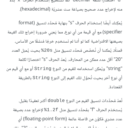
"d" اختصارًا لكلمة "decimal" كما تستطيع اِستخدَام الحرف "x" بدلًا
منه لإِخراج عدد صحيح بصياغة ست عشريّة (hexadecimal).
يُمكِنك أيضًا اِستخدَام الحرف "s" بنهاية مُحدِّد تنسيق (format
specifier) مع أي قيمة من أي نوع، مما يَعنِي ضرورة إخراج تلك القيمة
بصيغتها الافتراضية كما لو أننا لم نَستخدِم خرجًا مُنسَّقًا من الأساس،
فمثلًا، يُمكننا أن نُخصِّص مُحدِّد تنسيق مثل
بحيث يُمثِل العدد
‎%20s
"20" أقل عدد ممكن من المحارف. يُعدّ الحرف "s" اختصارًا لكلمة
"string" ويُمكِن استخدامه للقيم من النوع
أو مع أي قيم من
String
أي نوع آخر بحيث تُحوَّل تلك القيم إلى النوع
بالطريقة
String
المُعتادة.
تُعدّ مُحدِّدات تنسيق القيم من النوع
أكثر تعقيدًا بقليل.
double
يُستخدَم الحرف "f" بمُحدِّد تنسيق مثل
لإخراج عدد بصيغة
‎%1.2f
عدد عشري مُكوَّن من فاصلة عائمة (floating-point form) أي