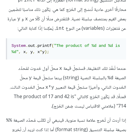
سَلاسِل التنسيق (format string) المُمرَّرة إلى الدالة
printf
محارفًا آخرى عادية تُنسَخ إلى الخَرْج كما هي. يَكُون ذلك مناسبًا لتَضْمِين
بعض القيم بمنتصف سِلسِلة نصية. فلنَفْترِض مثلًا أن كُلًا من
و
عبارة
y
x
عن مُتْغيِّرات (variables) من النوع
، يُمكِننا إذًا كتابة التالي:
int
System
.
out
.
printf
(
"The product of %d and %d is 
%d"
,
 x
,
 y
,
 x
*
y
);
عندما تُنفَّذ تلك التَعْليمَة، فستَحِلّ قيمة
محلّ أول حُدوث لمُحدِّد
x
الصيغة
بالسِلسِلة النصية (string) بينما ستَحِلّ قيمة
محلّ
y
‎%d
الحُدوث الثاني، وأخيرًا ستَحِلّ قيمة التعبير
محلّ الحُدوث الثالث.
x*y
فمثلًا، قد يَكُون الخَرْج كالتالي "The product of 17 and 42 is
714" (علامتي الاقتباس ليست ضِمْن الخَرْج).
إذا أردت أن تُخرج علامة نسبة مئوية، فينبغي أن تَكْتُب مُحدِّد الصيغة
%%
بصيغة سِلسِلة التنسيق (format string) أما إذا كنت تريد أن تُخرِج