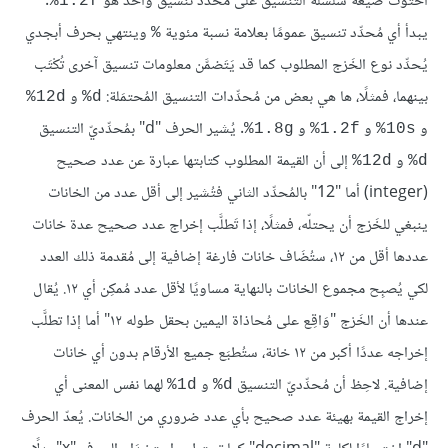
احتوت صيغة سلسلة التنسيق على مُحدِّد تنسيق واحد هو
.
‎%1.2f
يبدأ أي مُحدِّد تنسيق عمومًا بعلامة نسبة مئوية
وينتهي بحرف أبجدي
%
يُحدِّد نوع الخَرْج المطلوب كما قد يَتَضمَّن معلومات تنسيق آخرى تُكْتَب
بينهما، فمثلًا، ها هي بعض من مُحدِّدات التنسيق المُحتمَلة:
و
‎%12d
‎%d
و
و
و
. يُشير الحرف "d" بمُحدِّديّ التنسيق
‎%1.8g
‎%1.2f
‎%10s
و
إلى أن القيمة المطلوب كتابتها عبارة عن عدد صحيح
‎%12d
‎%d
(integer) أما "12" بالمُحدِّد الثاني فتُشير إلى أقل عدد من الخانات
ينبغي للخَرْج أن يحتلّه، فمثلًا، إذا تَطلَّب إخراج عدد صحيح عدة خانات
عددها أقل من ١٢، ستُضَاف خانات فارغة إضافية إلى مُقدمة ذلك العدد
لكي يُصبِح مجموع الخانات بالنهاية مساويًا لأقل عدد مُمكِن أي ١٢. يُقال
عندها أن الخَرْج "وَاقِع على مُحاذاة اليمين بحقل طوله ١٢" أما إذا تطلَّب
إخراجه عددًا أكبر من ١٢ خانة، ستُطبَع جميع الأرقام بدون أي خانات
إضافية. لاحِظ أن مُحدِّديّ التنسيق
و
لهما نفس المعنى أي
‎%1d
‎%d
إخراج القيمة بهيئة عدد صحيح بأي عدد ضروري من الخانات. يُعدّ الحرف