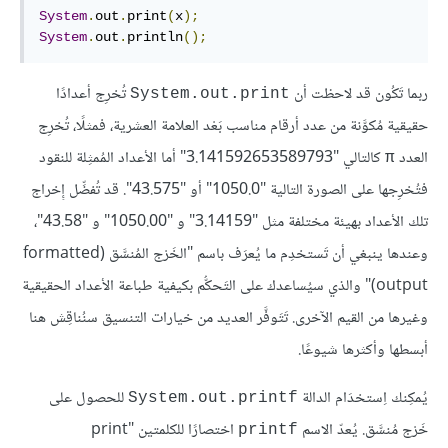
System
.
out
.
print
(
x
);
System
.
out
.
println
();
ربما تَكُون قد لاحظت أن
تُخرِج أعدادًا
System.out.print
حقيقية مُكوَّنة من عدد أرقام مناسب بَعْد العلامة العشرية، فمثلًا، تُخرِج
العدد
كالتالي "3.141592653589793" أما الأعداد المُمثِلة للنقود
π
فتُخرِجها على الصورة التالية "1050.0" أو "43.575". قد تُفضِّل إِخراج
تلك الأعداد بهيئة مختلفة مثل "3.14159" و "1050.00" و "43.58"،
وعندها ينبغي أن تَستخدِم ما يُعرَف باسم "الخَرْج المُنسَّق (formatted
output)" والذي سيُساعدك على التَحكُّم بكيفية طباعة الأعداد الحقيقية
وغيرها من القيم الآخرى. تَتَوفَّر العديد من خيارات التنسيق سنُناقِش هنا
أبسطها وأكثرها شيوعًا.
يُمكِنك اِستخدَام الدالة
للحصول على
System.out.printf
خَرْج مُنسَّق. يُعدّ الاسم
اختصارًا للكلمتين "print
printf