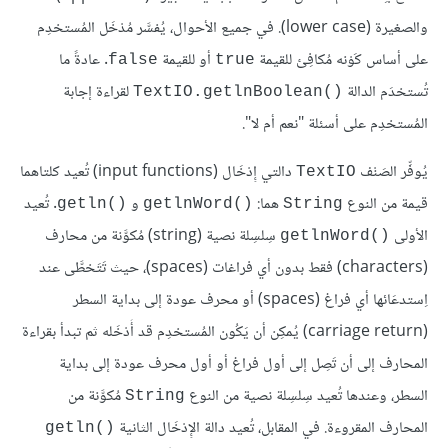
والصغيرة (lower case). في جميع الأحوال، يُفسَّر مُدْخَل المُستخدِم
على أساس كَوْنه مُكافِئ للقيمة
أو للقيمة
. عادةً ما
false
true
تُستخدَم الدالة
لقراءة إجابة
TextIO.getlnBoolean()‎
المُستخدِم على أسئلة "نعم أم لا".
يُوفِّر الصَنْف
دالتي إِدْخَال (input functions) تُعيد كلتاهما
TextIO
قيمة من النوع
هما:
و
. تُعيد
getln()‎
getlnWord()‎
String
الأولى
سِلسِلة نصية (string) مُكوَّنة من محارف
getlnWord()‎
(characters) فقط بدون أي فراغات (spaces)، حيث تَتَخطَّى عند
اِستدعَائها أي فراغ (spaces) أو محرف عودة إلى بداية السطر
(carriage return) يُمكِن أن يَكُون المُستخدِم قد أَدْخَله ثم تبدأ بقراءة
المحارف إلى أن تَصِل إلى أول فراغ أو أول محرف عودة إلى بداية
السطر، وعندها تُعيد سِلسِلة نصية من النوع
مُكوَّنة من
String
المحارف المقروءة. في المقابل، تُعيد دالة الإِدْخَال الثانية
getln()‎