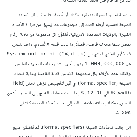
كُلًا من الأرقام قَبْل وبَعْد العلامة العشرية.
بالنسبة لخرج القيم العددية، فيُمكِنك أن تُضيف فاصلة
إلى مُحدِّد
,
الصيغة لتقسيم أرقام العدد إلى مجموعات مما يُسهِل من قراءة الأعداد
الكبيرة. بالولايات المتحدة الأمريكية، تَتَكوَّن كل مجموعة من ثلاثة أرقام
يَفصِل بينها محرف فاصلة، فمثلًا إذا كانت قيمة
تُساوِي واحد بليون،
x
فسيَكُون الخَرْج الناتج عن
System.out.printf("%,d",x)‎
هو
. بدول آخرى، قد يختلف المحرف الفاصل
1,000,000,000
وكذلك عدد الأرقام بكل مجموعة. لابُدّ من كتابة الفاصلة ببداية مُحدِّد
الصيغة (format specifier) أي قبل تَخْصِيص عَرْض الحقل (field
width) كالتالي
. إذا أردت محاذاة الخرج إلى اليسار بدلًا من
‎%,12.3f
اليمين، يمكنك إضافة علامة سالبة إلى بداية مُحدِّد الصيغة كالتالي
.
‎%-20s
إلى جانب مُحدِّدات الصيغة (format specifiers)، قد تَتَضمَّن صيغ