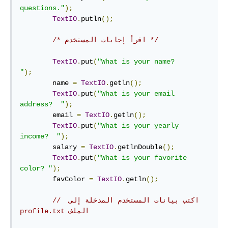
questions."
);
TextIO
.
putln
();
/* اقرأ إجابات المستخدم */
TextIO
.
put
(
"What is your name?           
"
);
        name 
=
TextIO
.
getln
();
TextIO
.
put
(
"What is your email 
address?  "
);
        email 
=
TextIO
.
getln
();
TextIO
.
put
(
"What is your yearly 
income?  "
);
        salary 
=
TextIO
.
getlnDouble
();
TextIO
.
put
(
"What is your favorite 
color? "
);
        favColor 
=
TextIO
.
getln
();
// ‫اكتب بيانات المستخدم المدخلة إلى 
الملف profile.txt