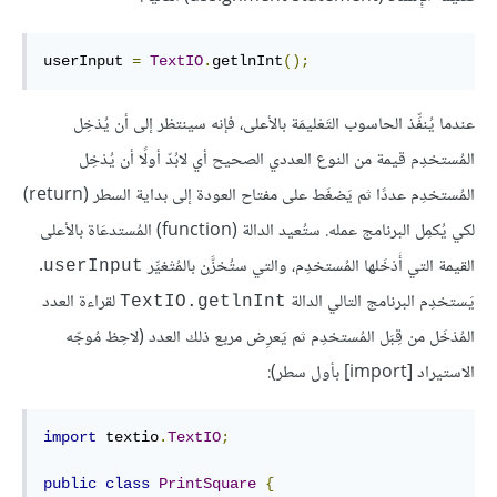
userInput 
=
TextIO
.
getlnInt
();
عندما يُنفِّذ الحاسوب التَعْليمَة بالأعلى، فإنه سينتظر إلى أن يُدْخِل
المُستخدِم قيمة من النوع العددي الصحيح أي لابُدّ أولًا أن يُدْخِل
المُستخدِم عددًا ثم يَضغَط على مفتاح العودة إلى بداية السطر (return)
لكي يُكمِل البرنامج عمله. ستُعيد الدالة (function) المُستدعَاة بالأعلى
القيمة التي أَدْخَلها المُستخدِم، والتي ستُخزَّن بالمُتْغيِّر
.
userInput
يَستخدِم البرنامج التالي الدالة
لقراءة العدد
TextIO.getlnInt
المُدْخَل من قِبَل المُستخدِم ثم يَعرِض مربع ذلك العدد (لاحِظ مُوجّه
الاستيراد [import] بأول سطر):
import
 textio
.
TextIO
;
public
class
PrintSquare
{