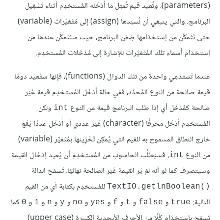
(parameters)، وتُعيد قيم تُمثِل ما أَدْخَله المُستخدِم أثناء تَشْغِيل
البرنامج، والتي ينبغي أن نُسنِدها (assign) إلى مُتْغيِّرات (variable)
حتى نَتَمكَّن من اِستخدَامها ضِمْن البرنامج، حيث سنَتَمكَّن عندها من
اِستخدَام أسماء تلك المُتْغيِّرات للإشارة إلى مُدْخَلات المُستخدِم.
عندما تَستدعِي واحدة من تلك الدوال (functions)، فإنها ستُعيد دومًا
قيمة صالحة من النوع المُحدَّد، ففي حالة أَدْخَل المُستخدِم قيمة غَيْر
صالحة كمُدْخَل أي إذا طلب البرنامج قيمة من النوع
ولكن
int
المُستخدِم أَدْخَل محرفًا (character) غَيْر عددي أو أَدْخَل عددًا يَقَع
خارج النطاق المسموح به للقيم التي يُمكِن تَخْزِينها بمُتْغيِّر (variable)
من النوع
، فسيَطلُب الحاسوب من المُستخدِم أن يُعيد إِدْخَال القيمة
int
وسيتصرف كما لو أنه لمْ يَر القيمة غَيْر الصالحة نهائيًا. تَسمَح الدالة
للمُستخدِم بكتابة أي من القيم
TextIO.getlnBoolean()‎
التالية:
و
و
و
و
و
و
و
و
و
كما
0
1
n
y
no
yes
f
t
false
true
تَسمَح باِستخدَام كُلًا من الأحرف الأبجدية الكبيرة (upper case)