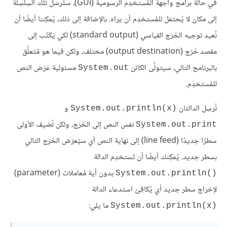
في حالة برامج واجهة المُستخدِم الرسومية (GUI)، ستُرسَل تلك السِلسِلة
إلى مكان لا يُحتمَل للمُستخدِم أن يراه. بالإضافة إلى ذلك، يُمكِننا أيضًا أن
نُعيد توجيه الخَرْج القياسي (standard output) لكي يَكْتُب إلى
مقصد خَرْج (output destination) مختلف، ولكن فيما هو مُتَعلِّق
بالبرنامج التالي، سيتولَّى الكائن
مسئولية عَرْض النص
System.out
للمُستخدِم.
تُرسِل الدالتان
و
System.out.println(x)‎
نفس النص إلى الخَرْج، ولكن تُضيف الأولى
System.out.print
سطرًا جديدًا (line feed) إلى نهاية النص أي سيُعرَض الخَرْج التالي
بسطر جديد. يُمكِنك أيضًا أن تَستخدِم الدالة
بدون أية مُعاملات (parameter)
System.out.println()‎
لإخراج سطر جديد أي يُكافِئ استدعاء الدالة
ما يلي:
System.out.println(x)‎