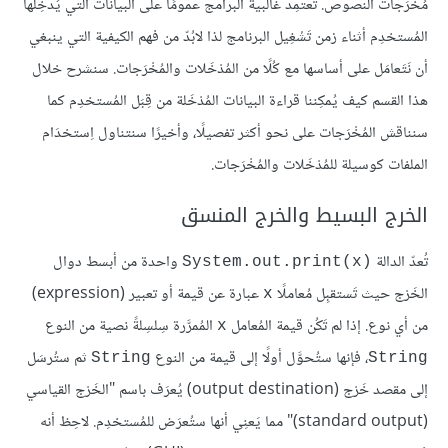
مُخْرَجات النصوص. تَعتمِد غالبية البرامج عمومًا على البيانات التي يُدخِلها
المُستخدِم أثناء زمن تَشْغِيل البرنامج لذا لابُدّ من فهم الكيفية التي ينبغي
أن نَتَعامَل على أساسها مع كُلًا من المُدْخَلات والمُخْرَجات. سنشرح خلال
هذا القسم كيف يُمكِننا قراءة البيانات المُدْخَلة من قِبَل المُستخدِم كما
سنناقش المُخْرَجات على نحو أكثر تفصيلًا، وأخيرًا سنتناول اِستخدَام
الملفات كوسيلة للمُدْخَلات والمُخْرَجات.
الخرج البسيط والخرج المنسق
تُعدّ الدالة
واحدة من أبسط دوال
System.out.print(x)‎
الخَرْج حيث تَستقبِل مُعاملًا
عبارة عن قيمة أو تعبير (expression)
x
من أي نوع. إذا لم تَكُن قيمة المُعامل
المُمرَّرة سِلسِلةً نصية من النوع
x
، فإنها ستُحوَّل أولًا إلى قيمة من النوع
ثم ستُرسَل
String
String
إلى مقصد خَرْج (output destination) يُعرَف باسم "الخَرْج القياسي
(standard output)" مما يَعنِي أنها ستُعرَض للمُستخدِم. لاحِظ أنه