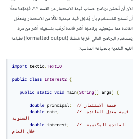
الآن أن نُحسِّن برنامج حساب قيمة الاستثمار من القسم ٢.٢، فيُمكِننا مثلًا
أن نَسمَح للمُستخدِم بأن يُدْخِل قيمًا مبدئية لكُلًا من الاستثمار ومُعدّل
الفائدة مما سيُعطِينا برنامجًا أكثر فائدة نَرغَب بتَشْغِيله أكثر من مرة.
يَستخدِم البرنامج التالي خَرْجًا مُنسَّقًا (formatted output) لطباعة
القيم النقدية بالصياغة المناسبة:
import
 textio
.
TextIO
;
public
class
Interest2
{
public
static
void
 main
(
String
[]
 args
)
{
// قيمة الاستثمار
;
 principal
double
// قيمة معدل الفائدة 
;
 rate
double
السنوية
// الفائدة المكتسبة 
;
 interest
double
خلال العام