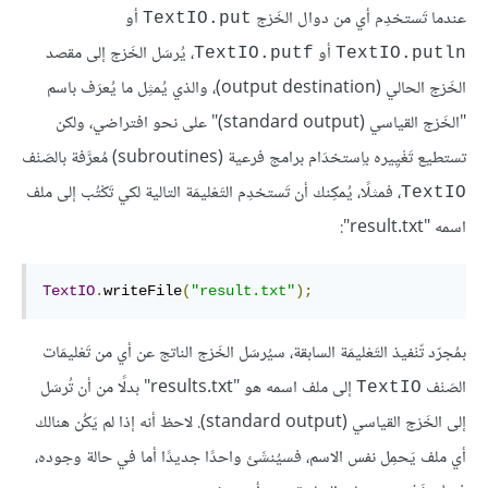
عندما تَستخدِم أي من دوال الخَرْج
أو
TextIO.put
أو
، يُرسَل الخَرْج إلى مقصد
TextIO.putf
TextIO.putln
الخَرْج الحالي (output destination)، والذي يُمثِل ما يُعرَف باسم
"الخَرْج القياسي (standard output)" على نحو افتراضي، ولكن
تستطيع تَغْيِيره باِستخدَام برامج فرعية (subroutines) مُعرَّفة بالصَنْف
، فمثلًا، يُمكِنك أن تَستخدِم التَعْليمَة التالية لكي تَكْتُب إلى ملف
TextIO
اسمه "result.txt":
TextIO
.
writeFile
(
"result.txt"
);
بمُجرّد تّنْفيذ التَعْليمَة السابقة، سيُرسَل الخَرْج الناتج عن أي من تَعْليمَات
الصَنْف
إلى ملف اسمه هو "results.txt" بدلًا من أن تُرسَل
TextIO
إلى الخَرْج القياسي (standard output). لاحظ أنه إذا لم يَكُن هنالك
أي ملف يَحمِل نفس الاسم، فسيُنشَئ واحدًا جديدًا أما في حالة وجوده،