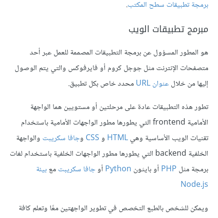
برمجة تطبيقات سطح المكتب
.
مبرمج تطبيقات الويب
هو المطور المسؤول عن برمجة التطبيقات المصممة للعمل عبر أحد
متصفحات الإنترنت مثل جوجل كروم أو فايرفوكس والتي يتم الوصول
إليها من خلال
عنوان URL
محدد خاص بكل تطبيق.
تطور هذه التطبيقات عادة على مرحلتين أو مستويين هما الواجهة
الأمامية frontend التي يطورها مطور الواجهات الأمامية باستخدام
تقنيات الويب الأساسية وهي
HTML
و
CSS
و
جافا سكريبت
والواجهة
الخلفية backend التي يطورها مطور الواجهات الخلفية باستخدام لغات
برمجة مثل
PHP
أو بايثون
Python
أو
جافا سكريبت
مع
بيئة
Node.js
ويمكن للشخص بالطبع التخصص في تطوير الواجهتين معًا وتعلم كافة