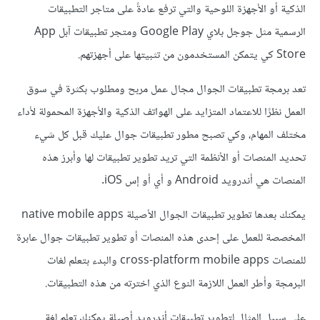
الذكية أو الأجهزة اللوحية والتي ترفع عادةً على متاجر التطبيقات
الرسمية مثل جوجل بلاي Google Play ومتجر تطبيقات آبل App
Store كي يتمكن المستخدمون من تثبيتها على أجهزتهم.
تعد برمجة تطبيقات الجوال مجال عمل مربح ومطلوب بكثرة في سوق
العمل نظرًا للاعتماد المتزايد على الهواتف الذكية والأجهزة المحمولة لأداء
مختلف المهام، وكي تصبح مطور تطبيقات جوال عليك قبل كل شيء
تحديد المنصات أو الأنظمة التي تريد تطوير تطبيقات لها وأبرز هذه
المنصات هي أندرويد Android و أي أو إس iOS.
يمكنك بعدها تطوير تطبيقات الجوال الأصيلة native mobile apps
المخصصة للعمل على إحدى هذه المنصات أو تطوير تطبيقات جوال عابرة
للمنصات cross-platform mobile apps والبدء بتعلم لغات
البرمجة وأطر العمل اللازمة النوع الذي اخترته من هذه التطبيقات.
على سبيل المثال لتطوير تطبيقات أندرويد أصيلة يمكنك تعلم لغة