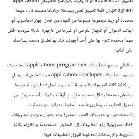
تطبيق application أو ما يعرف بالبرنامج التطبيقي application
program، إن كلمة تطبيق تعني ببساطة برنامجًا مصممًا لأداء مهمة
محددة أو ربما مجموعة متنوعة من المهام من خلال جهاز الحاسوب أو
الهاتف الجوال أو الجهاز اللوحي أو غيرها من الأجهزة القابلة للبرمجة فكل
مهمة محددة تقوم بها على أحد أجهزتك تلك لها تطبيق محدد يساعدك
على أدائها.
وبالتالي مبرمج التطبيقات applications programmer أوما يعرف
بمطور التطبيقات application developer هو الشخص المسؤول
عن كتابة كافة الشيفرات البرمجية الضرورية لعمل التطبيق واختبارها
وضمان تنفيذها بشكل صحيح خالٍ من أية أخطاء،كما أنه مسؤول عن
تعديل التطبيقات وتطويرها عند الحاجة لتتوافق مع متطلبات
المستخدمين واحتياجات العمل المتغيرة وقد يتولى مبرمج التطبيقات
كذلك مسؤولية رفع التطبيقات إلى المتاجر المتخصصة والالتزام بكافة
الشروط والإرشادات المطلوبة لقبول التطبيقات فيها.