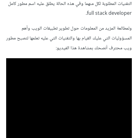
التقنيات المطلوبة لكل منهما وفي هذه الحالة يطلق عليه اسم مطور كامل
full stack developer.
ولمطالعة المزيد من المعلومات حول تطوير تطبيقات الويب وأهم
المسؤوليات التي عليك القيام بها والتقنيات التي عليه تعلمها لتصبح مطور
ويب محترف أنصحك بمشاهدة هذا الفيديو: