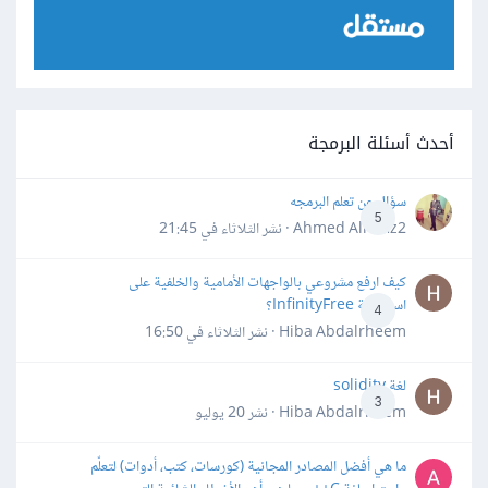
أحدث أسئلة البرمجة
سؤال عن تعلم البرمجه
5
Ahmed Alhafiz2 · نشر
الثلاثاء في 21:45
كيف ارفع مشروعي بالواجهات الأمامية والخلفية على
استضافة InfinityFree؟
4
Hiba Abdalrheem · نشر
الثلاثاء في 16:50
لغة solidity
3
Hiba Abdalrheem · نشر
20 يوليو
ما هي أفضل المصادر المجانية (كورسات، كتب، أدوات) لتعلّم