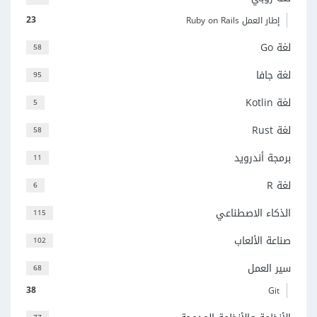
23
إطار العمل Ruby on Rails
لغة Go
58
لغة جافا
95
لغة Kotlin
5
لغة Rust
58
برمجة أندرويد
11
لغة R
6
الذكاء الاصطناعي
115
صناعة الألعاب
102
سير العمل
68
38
Git