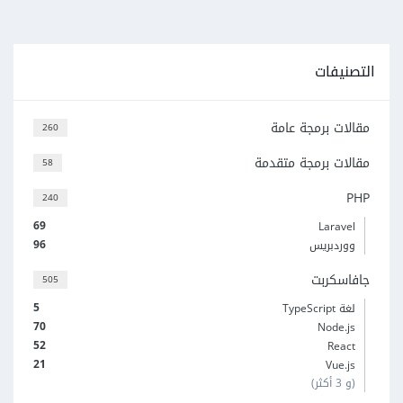
التصنيفات
مقالات برمجة عامة
260
مقالات برمجة متقدمة
58
PHP
240
69
Laravel
96
ووردبريس
جافاسكربت
505
5
لغة TypeScript
70
Node.js
52
React
21
Vue.js
(و 3 أكثر)