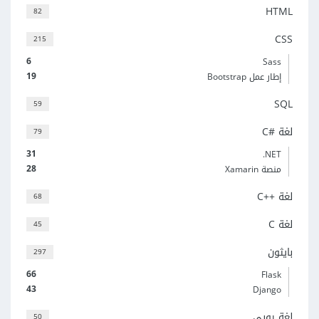
HTML
82
CSS
215
6
Sass
19
إطار عمل Bootstrap
SQL
59
لغة C#‎
79
31
‎.NET
28
منصة Xamarin
لغة C++‎
68
لغة C
45
بايثون
297
66
Flask
43
Django
لغة روبي
50