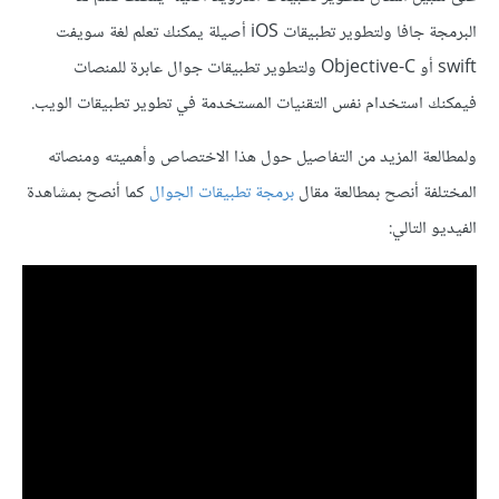
البرمجة جافا ولتطوير تطبيقات iOS أصيلة يمكنك تعلم لغة سويفت
swift أو Objective-C ولتطوير تطبيقات جوال عابرة للمنصات
فيمكنك استخدام نفس التقنيات المستخدمة في تطوير تطبيقات الويب.
ولمطالعة المزيد من التفاصيل حول هذا الاختصاص وأهميته ومنصاته
المختلفة أنصح بمطالعة مقال
برمجة تطبيقات الجوال
كما أنصح بمشاهدة
الفيديو التالي: