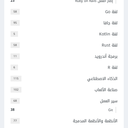
23
إطار العمل Ruby on Rails
لغة Go
58
لغة جافا
95
لغة Kotlin
5
لغة Rust
58
برمجة أندرويد
11
لغة R
6
الذكاء الاصطناعي
115
صناعة الألعاب
102
سير العمل
68
38
Git
الأنظمة والأنظمة المدمجة
77