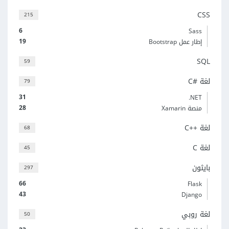
CSS
215
6
Sass
19
إطار عمل Bootstrap
SQL
59
لغة C#‎
79
31
‎.NET
28
منصة Xamarin
لغة C++‎
68
لغة C
45
بايثون
297
66
Flask
43
Django
لغة روبي
50