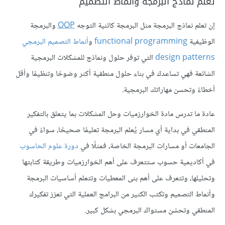
تعلم نماذج البرمجة وأنماط التصميم
إن تعلم نماذج البرمجة مثل البرمجة كائنية التوجه
OOP
والبرمجة
الوظيفية
functional programming
و
أنماط التصميم البرمجي
design patterns
التي توفر حلول ونماذج للمشكلات البرمجية
الشائعة فهي تساعدك في بناء حلول منطقية أكثر وضوحًا وتنظيمًا وأقل
أخطاءً وتحسن مهاراتك البرمجية.
عادة ما تدرس مادة الخوارزميات وحل المشكلات بما يتعلق بالتفكير
المنطقي في بداية أي مسار يُعلم البرمجة تعليمًا صحيحًا، سواءً في
الجامعات أو مسارات البرمجة الخاصة، فمثلًا في
دورة علوم الحاسوب
في أكاديمية حسوب ستتعرف على أهم الخوارزميات وطريقة كتابتها
وتحليلها، وتتعرف على أهم بنى المعطيات وتتعلم أساسيات البرمجة
وأنماط التصميم وتكتب الكثير من البرامج العملية التي تعزز تفكيرك
المنطقي وتحسّن مستواك البرمجي بشكل كبير.