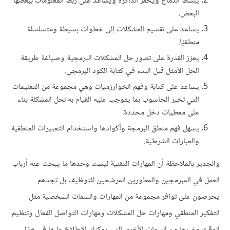
ينشط الدماغ ويحفز الذاكرة ويساعد على ربط المعلومات ببعضها
البعض.
يساعد على تقسيم المشكلات إلى خطوات بسيطة ومتسلسلة
منطقيًا.
يعزز القدرة على تصور حل المشكلات البرمجية وصياغة طريقة
الحل الأمثل قبل البدء في كتابة الكود البرمجي.
يساعد على كتابة وفهم الخوارزميات وهي مجموعة من التعليمات
التي تخبر الحاسوب بما يتوجب عليه القيام به لحل المشكلة بناء
على معطيات دخل محددة.
يسهل فهم منطق البرمجة وأكوادها واستخدام التعبيرات المنطقية
والعبارات الشرطية.
والجدير بالملاحظة أن المهارات التقنية ليست وحدها ما يبحث عنه أرباب
العمل في المبرمجين والمطورين المرشحين للتوظيف بل تجدهم
يحرصون على توافر مجموعة من المهارات والسمات الشخصية مثل
التفكير المنطقي ومهارات حل المشكلات ومهارات التواصل الفعال وتنظيم
الوقت وغيرها من السمات الأخرى التي يمكنك الاطلاع عليها في هذا