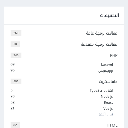
التصنيفات
مقالات برمجة عامة
260
مقالات برمجة متقدمة
58
PHP
240
69
Laravel
96
ووردبريس
جافاسكربت
505
5
لغة TypeScript
70
Node.js
52
React
21
Vue.js
(و 3 أكثر)
HTML
82