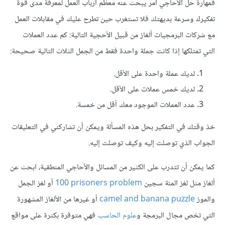
فمهارة حل الأحاجي أمر يبحث عنه معظم أرباب العمل لمعرفة مدى قوة
تفكيرك وسرعة بديهتك فلا تستغرب حين تطرح عليك في مقابلات العمل
مع شركات البرمجيات ألغاز من قبيل الأحجية التالية: كم عدد العملات
التي تمتلكها إذا كانت جملة واحدة فقط من الجمل الثلاث التالية صحيحة:
لديك عملة واحدة على الأقل.
لديك خمس عملات على الأقل.
عدد العملات الموجود معك أقل من خمسة.
خذ وقتك في التفكير بحل هذه المسألة ويمكن أن تشاركني في التعليقات
الجواب الذي توصلت إليه وكيف توصلت إليه.
كما يمكن أن تتدرب على الكثير من المسائل والأحاجي المنطقية، ابحث عن
ألغاز مثل لغز المئة سجين
100‎ prisoners problem
أو لغز الجمل
والموز
camel and banana puzzle
أو غيرها من الألغاز المشهورة
التي تخص مجال البرمجة و
علوم الحاسب
فهي متوفرة بكثرة على مواقع