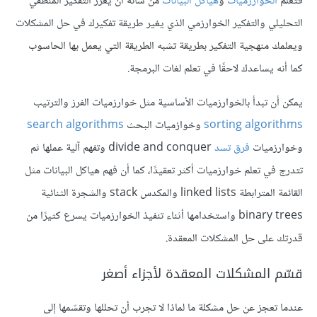
فتعلم
الخوارزميات
و
هياكل البيانات
من شأنه أن يعزز التفكير المنطقي
التحليلي والتفكير الخوارزمي الذي يغير طريقة تفكيرك في حل المشكلات
ويعلمك منهجية التفكير بطريقة تشبه الطريقة التي يعمل بها الحاسوب
كما أنه يساعدك لاحقًا في تعلم لغات البرمجة.
يمكن أن تبدأ بالخوارزميات الأساسية مثل خوارزميات الفرز والترتيب
sorting algorithms
وخوازميات البحث
search algorithms
وخوارزميات
فرق تسد
divide and conquer وتفهم آلية عملها ثم
تتدرج في تعلم خوارزميات أكثر تعقيدًا، كما أن فهم هياكل البيانات مثل
القائمة المترابطة linked lists والمكدس stack والشجرة الثنائية
binary trees واستخدامها أثناء تنفيذ الخوارزميات يسرع كثيرًا من
قدرتك على حل المشكلات المعقدة.
قسّم المشكلات المعقدة لأجزاء أصغر
عندما تعجز عن حل مشكلة ما لماذا لا تجرب أن تحللها وتقسّمها إلى