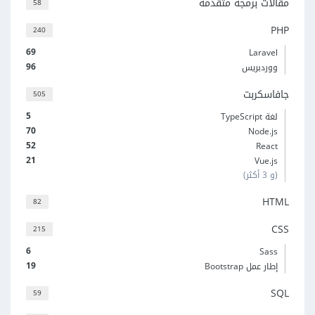
مقالات برمجة متقدمة
58
PHP
240
69
Laravel
96
ووردبريس
جافاسكربت
505
5
لغة TypeScript
70
Node.js
52
React
21
Vue.js
(و 3 أكثر)
HTML
82
CSS
215
6
Sass
19
إطار عمل Bootstrap
SQL
59