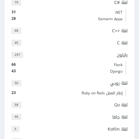
لغة C#‎
79
31
‎.NET
28
منصة Xamarin
لغة C++‎
68
لغة C
45
بايثون
297
66
Flask
43
Django
لغة روبي
50
23
إطار العمل Ruby on Rails
لغة Go
58
لغة جافا
95
لغة Kotlin
5