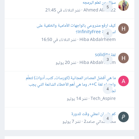
سؤال عن تعلم البرمجه
5
Ahmed Alhafiz2 · نشر
الثلاثاء في 21:45
كيف ارفع مشروعي بالواجهات الأمامية والخلفية على
استضافة InfinityFree؟
4
Hiba Abdalrheem · نشر
الثلاثاء في 16:50
لغة solidity
3
Hiba Abdalrheem · نشر
20 يوليو
ما هي أفضل المصادر المجانية (كورسات، كتب، أدوات) لتعلّم
واحترام لغة C++، وما هي أهم الأخطاء الشائعة التي يجب
4
تجنبها؟
Tech_Aspire · نشر
14 يوليو
كم علي ان اعطي وقت للدورة
4
محمد سداتي صامد2 · نشر
7 يوليو