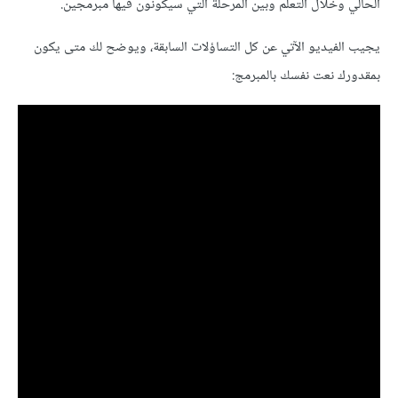
الحالي وخلال التعلم وبين المرحلة التي سيكونون فيها مبرمجين.
يجيب الفيديو الآتي عن كل التساؤلات السابقة، ويوضح لك متى يكون
بمقدورك نعت نفسك بالمبرمج: