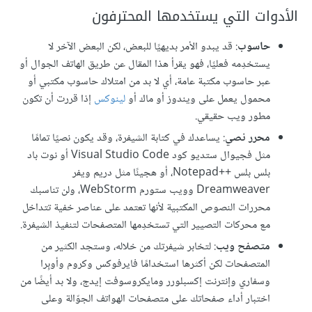
الأدوات التي يستخدمها المحترفون
حاسوب
: قد يبدو الأمر بديهيًا للبعض، لكن البعض الآخر لا
يستخدِمه فعليًا، فهو يقرأ هذا المقال عن طريق الهاتف الجوال أو
عبر حاسوب مكتبة عامة، أي لا بد من امتلاك حاسوب مكتبي أو
محمول يعمل على ويندوز أو ماك أو
لينوكس
إذا قررت أن تكون
مطور ويب حقيقي.
محرر نصي
: يساعدك في كتابة الشيفرة، وقد يكون نصيًا تمامًا
مثل فجيوال ستديو كود Visual Studio Code أو نوت باد
بلس بلس ++Notepad، أو هجينًا مثل دريم ويفر
Dreamweaver وويب ستورم WebStorm، ولن تناسبك
محررات النصوص المكتبية لأنها تعتمد على عناصر خفية تتداخل
مع محركات التصيير التي تستخدِمها المتصفحات لتنفيذ الشيفرة.
متصفح ويب
: لتخابر شيفرتك من خلاله، وستجد الكثير من
المتصفحات لكن أكثرها استخدامًا فايرفوكس وكروم وأوبِرا
وسفاري وإنترنت إكسبلورر ومايكروسوفت إيدج، ولا بد أيضًا من
اختبار أداء صفحاتك على متصفحات الهواتف الجوّالة وعلى