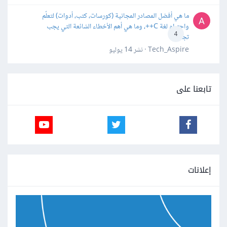
ما هي أفضل المصادر المجانية (كورسات، كتب، أدوات) لتعلّم
واحترام لغة C++، وما هي أهم الأخطاء الشائعة التي يجب
4
تجنبها؟
Tech_Aspire · نشر
14 يوليو
تابعنا على
إعلانات