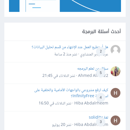
أحدث أسئلة البرمجة
هل أستطيع العمل عند الإنتهاء من قسم تحليل البيانات؟
2
عرفه جابر المنشاوي · نشر
منذ 2 ساعة
سؤال عن تعلم البرمجه
5
Ahmed Alhafiz2 · نشر
الثلاثاء في 21:45
كيف ارفع مشروعي بالواجهات الأمامية والخلفية على
استضافة InfinityFree؟
4
Hiba Abdalrheem · نشر
الثلاثاء في 16:50
لغة solidity
3
Hiba Abdalrheem · نشر
20 يوليو