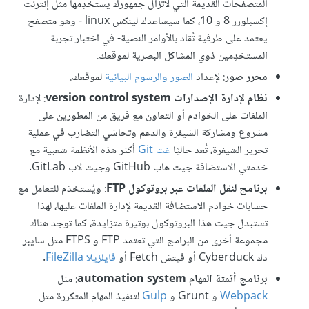
المتصفحات القديمة التي لاتزال جمهورك يستخدِمها مثل إنترنت
إكسبلورر 8 و 10، كما سيساعدك لينكس linux - وهو متصفح
يعتمد على طرفية تُقاد بالأوامر النصية- في اختبار تجربة
المستخدِمين ذوي المشاكل البصرية لموقعك.
محرر صور
: لإعداد
الصور والرسوم البيانية
لموقعك.
نظام لإدارة الإصدارات version control system
: لإدارة
الملفات على الخوادم أو التعاون مع فريق من المطورين على
مشروع ومشاركة الشيفرة والدعم وتحاشي التضارب في عملية
تحرير الشيفرة، تُعد حاليًا
غت Git
أكثر هذه الأنظمة شعبية مع
خدمتي الاستضافة جيت هاب GitHub وجيت لاب GitLab.
برنامج لنقل الملفات عبر بروتوكول FTP
: ويُستخدَم للتعامل مع
حسابات خوادم الاستضافة القديمة لإدارة الملفات عليها، لهذا
تستبدل جيت هذا البروتوكول بوتيرة متزايدة، كما توجد هناك
مجموعة أخرى من البرامج التي تعتمد FTP و FTPS مثل سايبر
دك Cyberduck أو فيتش Fetch أو
فايلزيلا FileZilla
.
برنامج أتمتة المهام automation system
: مثل
Webpack
و Grunt و
Gulp
لتنفيذ المهام المتكررة مثل