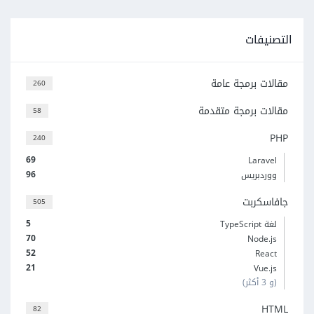
التصنيفات
مقالات برمجة عامة
260
مقالات برمجة متقدمة
58
PHP
240
69
Laravel
96
ووردبريس
جافاسكربت
505
5
لغة TypeScript
70
Node.js
52
React
21
Vue.js
(و 3 أكثر)
HTML
82