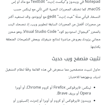
Notepad في ويندوز و"تيكست إديت" TextEdit مع ماك أو إس
macOS، كما تختلف المحررات النصية التي تأتي مع لينكس حسب
النسخة، فيأتي مثلًا "غيت إديت" gedit مع أوبونتو، وقد تستفيد أكثر
من محررات أفضل من المحررات السابقة لتطوير ويب، إذ ننصحك البدء
بالمحرر "فيجوال استوديو كود" Visual Studio Code، وهو محرر
مجاني يزودك بعروض مباشرة لنتائج شيفرتك وبعض التلميحات المتعلقة
بكتابتها.
تثبيت متصفح ويب حديث
حاول تثبيت متصفحين مما سنعرض في هذه القائمة وفقًا لنظام التشغيل
لديك، وجهزهما للاختبار:
لينكس: فايرفوكس Firefox أو كروم Chrome، أو أوبرا
Opera أو بريف Brave.
ويندوز: فايرفوكس أو كروم أو أوبرا أو إنترنت إكسبلورر أو