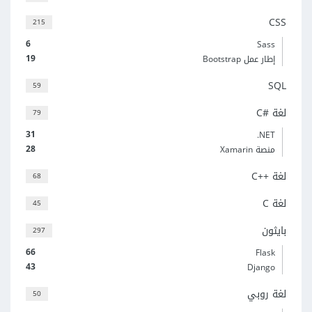
CSS
215
6
Sass
19
إطار عمل Bootstrap
SQL
59
لغة C#‎
79
31
‎.NET
28
منصة Xamarin
لغة C++‎
68
لغة C
45
بايثون
297
66
Flask
43
Django
لغة روبي
50