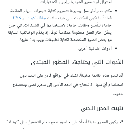
اختزال أو تصغير الشيفرة وإجراء الاختبارات.
مكتبات وأطر عمل وغيرها لتسريع كتابة شيفرات المهام الشائعة،
فعادةً ما تكون المكتبات على هيئة ملفات
جافاسكربت
أو
CSS
جاهزة لتأمين وظائف جاهزة لاستخدامها في الشيفرات، في حين
يمثِّل إطار العمل منظومةً متكاملةً نوعًا، إذ يقدِّم الوظائفية السابقة
مع بعض الصيغ المخصصة لكتابة تطبيقات ويب بناءً عليها.
أدوات إضافية أخرى.
الأدوات التي يحتاجها المطور المبتدئ
قد تبدو هذه القائمة مخيفةً، لكنك في الواقع قادر على البدء دون
استخدام أيٍّ منها، إذ تحتاج في الحد الأدنى إلى محرر نصي ومتصفح
حديث.
تثبيت المحرر النصي
قد يكون المحرر مثبتًا أصلًا على حاسوبك مع نظام التشغيل مثل "نوتباد"