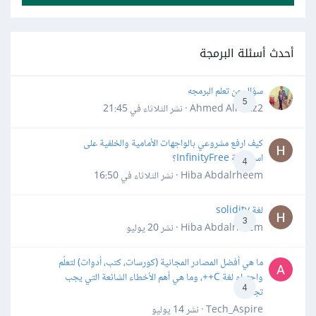
أحدث أسئلة البرمجة
سؤال عن تعلم البرمجه
5
Ahmed Alhafiz2 · نشر
الثلاثاء في 21:45
كيف ارفع مشروعي بالواجهات الأمامية والخلفية على
استضافة InfinityFree؟
4
Hiba Abdalrheem · نشر
الثلاثاء في 16:50
لغة solidity
3
Hiba Abdalrheem · نشر
20 يوليو
ما هي أفضل المصادر المجانية (كورسات، كتب، أدوات) لتعلّم
واحترام لغة C++، وما هي أهم الأخطاء الشائعة التي يجب
4
تجنبها؟
Tech_Aspire · نشر
14 يوليو