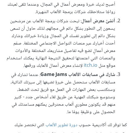
أصبح لديك خبرة ومعرض أعمال في المجال، وعندما تلقى لعبتك
رواجًا ستلاحظك شركات برمجة الألعاب الشهيرة.
أنشئ معرض أعمال
: تبحث شركات برمجة الألعاب عن مرشحين
يسعون إلى التطور بشكلٍ دائم في مجالهم، لذلك حاول أن تسعى
بشكل دائم إلى تطوير نفسك في المجال وزيادة خبراتك وشارك
أحدث أخبارك عبر منصات التواصل الاجتماعي المختلفة. صمّم
معرض أعمالٍ تضع فيه تفاصيل مشاريعك المختلفة والأدوات
والمنصات التي اعتمدتها لتحقيق النتيجة النهائية يمكنك استخدام
موقع مثل
itch.io
لإنشاء معرض أعمال لألعابك ورفعها.
شارك في مسابقات الألعاب Game Jams
: عندما تشارك في
مسابقات الألعاب ستحصل على خبرةٍ تضيفها إلى سيرتك الذاتية،
وستكتسب بعض المهارات في العمل مع فريق تحت الضغط،
وستوسع شبكتك المهنية عن طريق لقاء أشخاص جدد - كثير
منهم قد يكونون مطوري ألعاب محترفين يمكنهم مساعدتك في
الحصول على وظيفةٍ يومًا ما.
كما توفر لك أكاديمية حسوب
دورة تطوير الألعاب
التي تختصر عليك