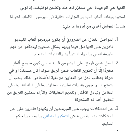
الفنية هي الوحيدة التي ستقرّر نجاحك وتضمن توظيفك، إذ تولي
استوديوهات ألعاب الفيديو المهارات التالية في مبرمجي الألعاب انتباهًا
شديدًا لعوامل أخرى من أبرزها ما يلي:
التواصل الفعال: من الضروريّ أن يكون مبرمجو ألعاب الفيديو
قادرين على التواصل فيما بينهم بشكلٍ صحيح ليتمكّنوا من فهم
طبيعة العمل والمواد المتوفّرة والتقنيات المتاحة.
العمل ضمن فريق: على الرغم من قدرتك على كون مبرمج ألعابٍ
منفردًا إلّا أن تطوير الألعاب ضمن فريق سواء أكان مستقلًا أو في
شركة يتطلّب قدرًا من التعاون مع بقية الأشخاص، لذلك يجب أن
يتمتع المبرمجون بقدرات تعاونية ممتازة، بما في ذلك القدرة على
التفاعل وتبادل الأفكار وتقديم التعليقات والآراء لتمكين الفريق من
تحقيق أهدافه المشتركة.
حل المشكلات: يجب على المبرمجين أن يكونوا قادرين على حل
المشكلات بفعالية من خلال
التفكير المنطقي
والبحث والحكم
السليم.