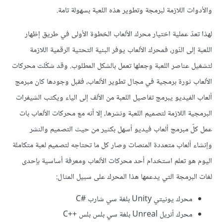
والأدوات اللازمة لبرمجة وتطوير هذه اللعبة بسهولة تامة.
لهذا تعدّ عملية اختيار محرك الألعاب الخطوة الأولى في طريق إظهار
اللعبة إلى النّور، فمحرك الألعاب يوفر البنية التحتية الرقمية اللازمة
لتشغيل عناصر اللعبة وجعلها تعمل بالشكل المطلوب. وقد شكّلت محركات
الألعاب ثورة برمجية في مجال تطوير الألعاب، فقبل وجودها كان مبرمج
ألعاب الفيديو يبرمج تفاصيل اللعبة من الألف إلى الياء ويكتب الشيفرات
البرمجية اللازمة لتصميم اللعبة ونشرها، إلا أنه مع محركات الألعاب بات
عمل كلّ مبرمج ألعاب فيديو أسهل بكثير من حيث التصميم والنشر
وإنشاء ألعاب متعددة المنصات وصار كل ما تحتاجه لتصميم لعبة متكاملة
اليوم هو تعلم استخدام أحد محركات الألعاب ومعرفة أساسية بإحدى
لغات البرمجة التي يدعمها هذا المحرك على سبيل المثال:
محرك يونيتي Unity بلغة سي شارب C#‎
محرك أنريل Unreal بلغة سي بلس بلس C++‎