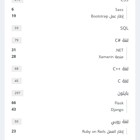
6
Sass
19
إطار عمل Bootstrap
SQL
59
لغة C#‎
79
31
‎.NET
28
منصة Xamarin
لغة C++‎
68
لغة C
45
بايثون
297
66
Flask
43
Django
لغة روبي
50
23
إطار العمل Ruby on Rails