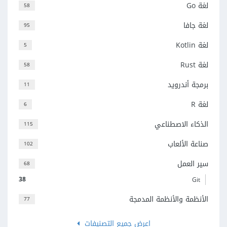
لغة Go
58
لغة جافا
95
لغة Kotlin
5
لغة Rust
58
برمجة أندرويد
11
لغة R
6
الذكاء الاصطناعي
115
صناعة الألعاب
102
سير العمل
68
38
Git
الأنظمة والأنظمة المدمجة
77
اعرض جميع التصنيفات