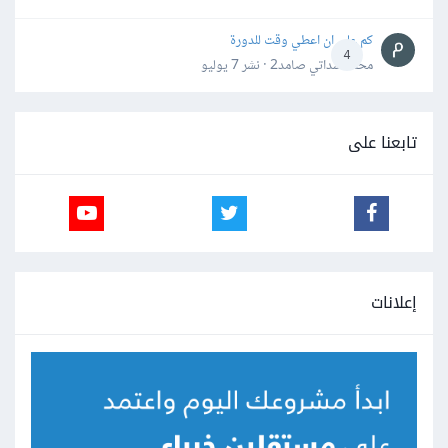
كم علي ان اعطي وقت للدورة
4
محمد سداتي صامد2 · نشر
7 يوليو
تابعنا على
إعلانات