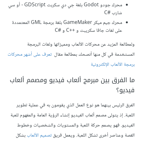
محرك جودو Godot بلغة جي دي سكربت GDScript - أو سي
شارب C#‎
محرك جيم ميكر GameMaker بلغة برمجة GML المعتمددة
على لغات جافا سكريبت و C++‎ و C#‎
ولمطالعة المزيد عن محركات الألعاب ومميزاتها ولغات البرمجة
المستخدمة في كل منها أنصحك بمطالعة مقال
تعرف على أشهر محركات
برمجة الألعاب الإلكترونية
ما الفرق بين مبرمج ألعاب فيديو ومصمم ألعاب
فيديو؟
الفرق الرئيس بينهما هو نوع العمل الذي يقومون به في عملية تطوير
اللعبة. إذ يتولى مصمم ألعاب الفيديو إنشاء الرؤية العامة والمفهوم للعبة
الفيديو. فهو يصمم حركة اللعبة والمستويات والشخصيات وخطوط
القصة وعناصر أخرى تشكل اللعبة. ويعمل فريق
تصميم الألعاب
بشكل