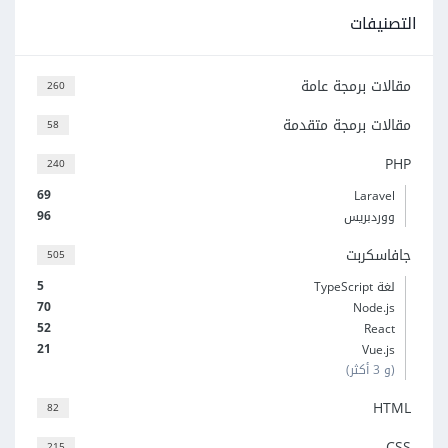
التصنيفات
مقالات برمجة عامة
260
مقالات برمجة متقدمة
58
PHP
240
69
Laravel
96
ووردبريس
جافاسكربت
505
5
لغة TypeScript
70
Node.js
52
React
21
Vue.js
(و 3 أكثر)
HTML
82
CSS
215