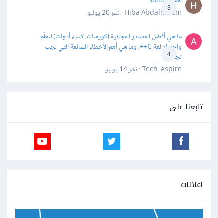
لغة solidity
3
Hiba Abdalrheem · نشر
20 يوليو
ما هي أفضل المصادر المجانية (كورسات، كتب، أدوات) لتعلّم
واحترام لغة C++، وما هي أهم الأخطاء الشائعة التي يجب
4
تجنبها؟
Tech_Aspire · نشر
14 يوليو
تابعنا على
إعلانات