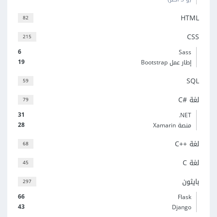
HTML
82
CSS
215
6
Sass
19
إطار عمل Bootstrap
SQL
59
لغة C#‎
79
31
‎.NET
28
منصة Xamarin
لغة C++‎
68
لغة C
45
بايثون
297
66
Flask
43
Django