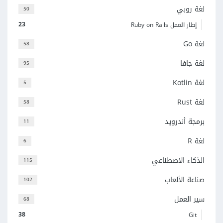
لغة روبي
50
23
إطار العمل Ruby on Rails
لغة Go
58
لغة جافا
95
لغة Kotlin
5
لغة Rust
58
برمجة أندرويد
11
لغة R
6
الذكاء الاصطناعي
115
صناعة الألعاب
102
سير العمل
68
38
Git