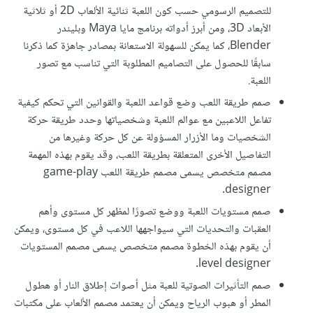
للتصميم الرسومي حسب كون اللعبة ثنائية الألعاب 2D أو ثلاثية
الأبعاد 3D، ومن أبرز أدواته برنامج مايا Maya وبليندر
Blender، كما يمكن للسهولة الاستعانة بمصادر جاهزة كما ذكرنا
سابقًا للحصول على التصاميم المطلوبة التي تناسب مع تصور
اللعبة.
صمم طريقة اللعب وضع قواعد اللعبة والقوانين التي تحكم كيفية
تفاعل اللاعبين مع عوالم اللعبة وشخصياتها وحدد طريقة حركة
الشخصيات وما الأزرار المسؤولة عن كل حركة وغيرها من
التفاصيل الأخرى المتعلقة بطريقة اللعب، وقد يقوم بهذه المهمة
مصمم متخصص يسمى مصمم طريقة اللعب game-play
designer.
صمم مستويات اللعبة ووضع تصورًا لمظهر كل مستوى وأهم
العقبات والتحديات التي سيواجهها اللاعب في كل مستوى، ويمكن
أن يقوم بهذه الخطوة مصمم متخصص يسمى مصمم المستويات
level designer.
صمم التأثيرات الصوتية للعبة مثل أصوات إطلاق النار أو هطول
المطر أو هبوب الرياح ويمكن أن يعتمد مصمم الألعاب على مكتبات