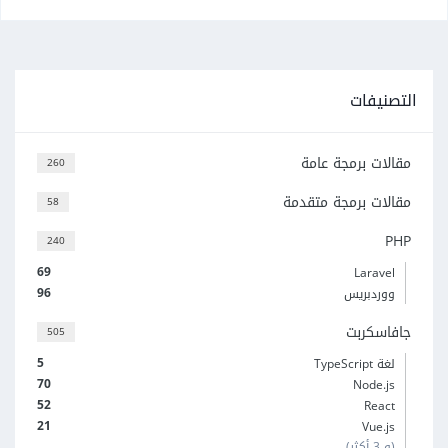
التصنيفات
مقالات برمجة عامة
260
مقالات برمجة متقدمة
58
PHP
240
69
Laravel
96
ووردبريس
جافاسكربت
505
5
لغة TypeScript
70
Node.js
52
React
21
Vue.js
(و 3 أكثر)