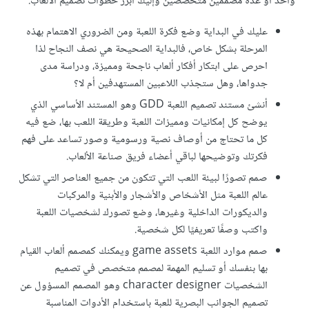
واحد أو عدة مصممين متخصصين وإليك أبرز خطوات تصميم الألعاب:
عليك في البداية وضع فكرة اللعبة ومن الضروري الاهتمام بهذه
المرحلة بشكل خاص، فالبداية الصحيحة هي نصف النجاح لذا
احرص على ابتكار أفكار ألعاب ناجحة ومميزة، ودراسة مدى
جدواها، وهل ستجذب اللاعبين المستهدفين أم لا؟
أنشئ مستند تصميم اللعبة GDD وهو المستند الأساسي الذي
يوضح كل إمكانيات ومميزات اللعبة وطريقة اللعب بها، ضع فيه
كل ما تحتاج من أوصاف نصية ورسومية وصور تساعد على فهم
فكرتك وتوضيحها لباقي أعضاء فريق صناعة الألعاب.
صمم تصورًا لبيئة اللعب التي تتكون من جميع العناصر التي تشكل
عالم اللعبة مثل الأشخاص والأشجار والأبنية والمركبات
والديكورات الداخلية وغيرها، وضع تصورك لشخصيات اللعبة
واكتب وصفًا تعريفيًا لكل شخصية.
صمم موارد اللعبة game assets ويمكنك كمصمم ألعاب القيام
بها بنفسك أو تسليم المهمة لمصمم متخصص في تصميم
الشخصيات character designer وهو المصمم المسؤول عن
تصميم الجوانب البصرية للعبة باستخدام الأدوات المناسبة