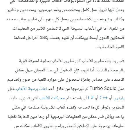
المفصلة تعتمد عادة في استوديوهات الألعاب الكبيرة والمتخصصة التي
يعمل فيها فريق عمل كامل ومتخصص يضم مبرمجين ومصممين وفنانين
وكتاب وغيرهم من الاختصاصيين يعمل كل منهم على تطوير جانب محدد
من اللعبة، أما في الألعاب البسيطة التي لا تتضمن الكثير من التعقيدات
فستكون الأمور أبسط ويمكنك أن تقوم بنفسك بكافة المراحل لصناعة
اللعبة الخاصة بك.
ففي بدايات تطوير الألعاب كان تطوير الألعاب بحاجة لمعرفة قوية
بالبرمجة والتقنية، أما اليوم فإن الدخول في هذا المجال سهل بفضل
الاعتماد على مصادر جاهزة للحصول على موارد اللعبة من صور وتصاميم
مثل Turbo Squid ثم تبرمجها من خلال أحد
لغات برمجة الألعاب
مثل
بايثون
أو
C++
C#
محركات الألعاب
التي تسهل عملية
التطوير وتوفر كل ما تحتاجه لإنشاء ألعاب الكترونية متكاملة في مكان
واحد وبأقل قدر ممكن من التعليمات البرمجية أو ربما دون الحاجة لكتابة
تعليمات برمجية على الإطلاق فبعض برامج تطوير الألعاب تمكنك من