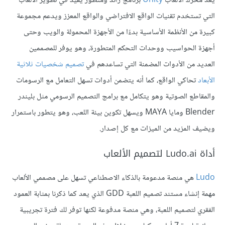
يعد محرك الألعاب
Unity
برنامج رائد ومتطور يفيد في تطوير الألعاب
التي تستخدم تقنيات الواقع الافتراضي والواقع المعزز ويدعم مجموعة
كبيرة من الأنظمة الأساسية بدءًا من الأجهزة المحمولة والويب وحتى
أجهزة الحواسيب ووحدات التحكم المتطورة، وهو يوفر للمصممين
العديد من الأدوات المضمنة التي تساعدهم في
تصميم شخصيات ثلاثية
الأبعاد
تحاكي الواقع، كما أنه يتضمن أدوات تسهل التعامل مع الرسومات
والمقاطع الصوتية وهو يتكامل مع برامج التصميم الرسومي مثل بليندر
Blender ومايا MAYA ويسهل تكوين بيئة اللعب، وهو يتطور باستمرار
ويضيف المزيد من الميزات مع كل إصدار.
أداة Ludo.ai لتصميم الألعاب
Ludo
هي منصة مدعومة بالذكاء الاصطناعي تسهل على مصممي الألعاب
مهمة إنشاء مستند تصميم اللعبة GDD الذي يعد كما ذكرنا بمثابة العمود
الفقري لتصميم اللعبة، وهي منصة مدفوعة لكنها توفر لك فترة تجريبية