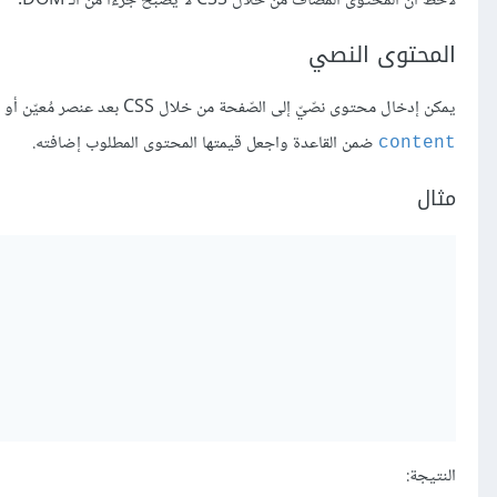
لاحظ أنّ المحتوى المُضاف من خلال CSS لا يُصبح جزءًا من الـ DOM.
المحتوى النصي
يمكن إدخال محتوى نصّيّ إلى الصّفحة من خلال CSS بعد عنصر مُعيّن أو بعده، ولإنجاز ذلك أضف ‎
ضمن القاعدة واجعل قيمتها المحتوى المطلوب إضافته.
content
مثال
النتيجة: