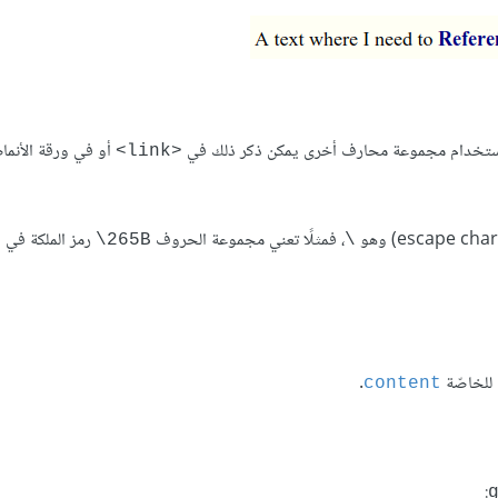
أو في ورقة الأنماط 
<link>
، فمثلًا تعني مجموعة الحروف ‎
‎ رمز الملكة في 
\265B
\
 للخاصّة
.
content
: