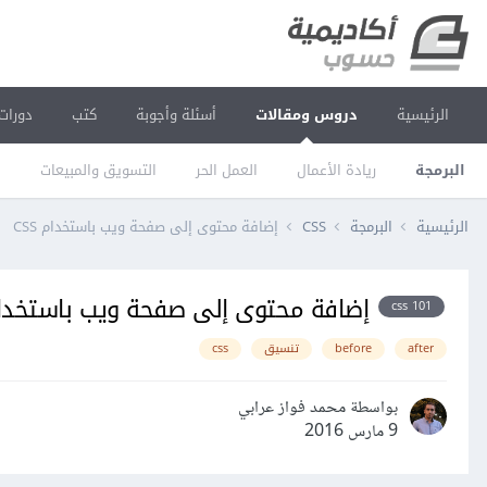
الرئيسية
دروس ومقالات
أسئلة وأجوبة
كتب
دورات
البرمجة
ريادة الأعمال
العمل الحر
التسويق والمبيعات
ا
الرئيسية
البرمجة
CSS
إضافة محتوى إلى صفحة ويب باستخدام CSS
إضافة محتوى إلى صفحة ويب باستخدام S
css 101
after
before
تنسيق
css
بواسطة محمد فواز عرابي
9 مارس 2016