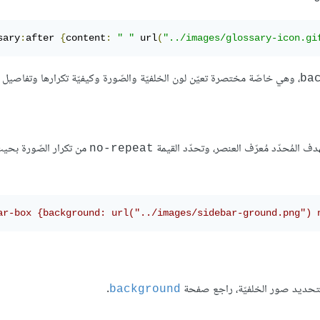
sary
:
after 
{
content
:
" "
 url
(
"../images/glossary-icon.gi
، وهي خاصّة مختصرة تعيّن لون الخلفيّة والصّورة وكيفيّة تكرارها وتفاصيل 
ba
ف المُحدّد مُعرّف العنصر، وتحدّد القيمة
من تكرار الصّورة بحيث 
no-repeat
ar-box {background: url("../images/sidebar-ground.png") 
ى لتحديد صور الخلفيّة، راجع صفحة
.
background