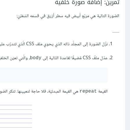
تمرين: إضافة صورة خلفية
الصّورة التالية هي مربّع أبيض فيه سطر أزرق في قسمه السّفليّ:
نزّل الصّورة إلى المجلّد ذاته الذي يحوي ملف CSS الّذي تتدرّب عليه. (انقر على الصورة بزرّ الفأرة الأيمن، ستشاهد قائمة فيها خيار لحفظ الصورة).
عدّل ملفّ CSS مُضيفًا لقاعدة التّالية إلى
، والّتي تعيّن الخلف
body
القيمة
هي القيمة المبدئيّة، فلا حاجة لتعيينها. تتكر الصّورة 
repeat