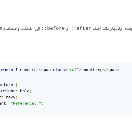
::before
::after
 
where
 I need to 
<
span 
class
=
"ref"
>
something
</
span
>
before 
{
-
weight
:
 bold
;
r
:
 navy
;
ent
:
"Reference: "
;