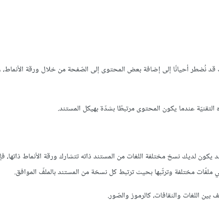
حتوى عن تنسيقه إحدى أهم مزايا استخدام CSS، ومع ذلك قد نُضطر أحيانًا إلى إضافة بعض المحتوى إلى الصّفحة من خلال ورقة الأ
د يكون لديك نسخ مختلفة اللغات من المستند ذاته تتشارك ورقة الأنماط ذاتها، فإ
 ملفّات مختلفة وترتّبها بحيث ترتبط كل نسخة من المستند بالملفّ الموافق.
ين اللغات والثقافات، كالرموز والصّور.