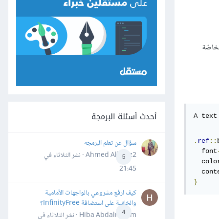
أحدث أسئلة البرمجة
A text
.
ref
::
سؤال عن تعلم البرمجه
  font
Ahmed Alhafiz2 · نشر
الثلاثاء في
5
  colo
21:45
  cont
}
كيف ارفع مشروعي بالواجهات الأمامية
والخلفية على استضافة InfinityFree؟
4
Hiba Abdalrheem · نشر
الثلاثاء في