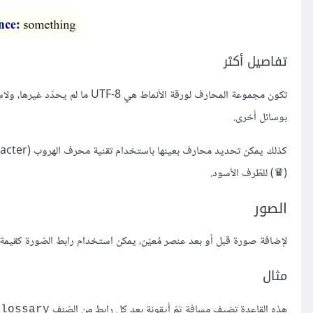
تفاصيل أكثر
تكون مجموعة المحارف لورقة الأنماط هي UTF-8 ما لم يحدّد غيرها، ولاستخدام مجموعة محارف أخرى يمكن ذكر ذلك في
بوسائل أخرى.
كذلك يمكن تحديد محارف بعينها باستخدام تقنية محرف‎ الهروب (escape character) وهو
(♛) للطّرف الأسود.
الصور
لإضافة صورة قبل أو بعد عنصر مُعيّن، يمكن استخدام رابط الصّورة كقيمة
مثال
هذه القاعدة تضيف مسافة ثمّ أيقونة بعد كل رابط من الصّنف
glossary