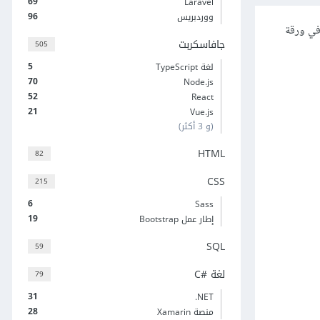
69
Laravel
96
ووردبريس
 في ورقة
جافاسكربت
505
5
لغة TypeScript
70
Node.js
52
React
21
Vue.js
(و 3 أكثر)
HTML
82
CSS
215
6
Sass
19
إطار عمل Bootstrap
SQL
59
لغة C#‎
79
31
‎.NET
28
منصة Xamarin