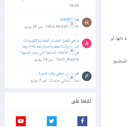
16:50
لغة solidity
3
Hiba Abdalrheem · نشر
20 يوليو
ذاتها، أو
ما هي أفضل المصادر المجانية (كورسات،
كتب، أدوات) لتعلّم واحترام لغة C++، وما
4
هي أهم الأخطاء الشائعة التي يجب تجنبها؟
Tech_Aspire · نشر
14 يوليو
الشّطرنج
كم علي ان اعطي وقت للدورة
4
محمد سداتي صامد2 · نشر
7 يوليو
تابعنا على