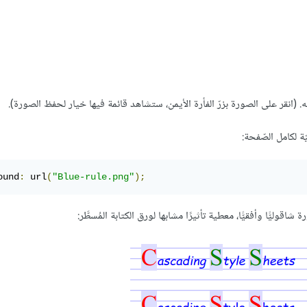
يّة لكامل الصّفحة:
ound
:
 url
(
"Blue-rule.png"
);
شاقوليًّا وأفقيًّا، معطية تأثيرًا مشابها لورق الكتابة المُسطَّر: