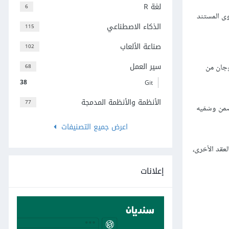
لغة R
6
ويجمع محتوى المستند
الذكاء الاصطناعي
115
صناعة الألعاب
102
سير العمل
وجان من
68
38
Git
الأنظمة والأنظمة المدمجة
77
ضمن وسْمَيه
اعرض جميع التصنيفات
دّد العُقد بعلاقتها بالعقد الأخرى،
إعلانات