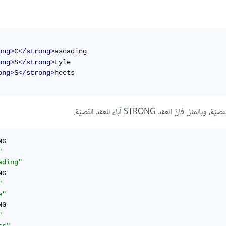
ong>
C
</strong>
ascading

ong>
S
</strong>
tyle

ong>
S
</strong>
"
ading"
"
e"
"
ts"