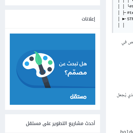
│ │ │ 
│ │ └#t
│ ├╴#te
إعلانات
│ ►╴STR
│ │
وحة على يمين DOM Inspector للاطّلاع على معلومات إضافية عنها، فمثلًا: يعرض DOM Inspector النص في
ع الّذي يُجعل
أحدث مشاريع التطوير على مستقل
،
bold