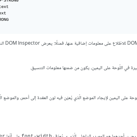
▼╴STRONG

ext

xt

ONG

عندما تختار أيّة عقدة، بإمكانك استخدام الل
كثيرة في اللّوحة على اليمين، يكون من ضمنها معلومات التنسيق.
STRON في أداة فحص DOM، ثم استخدم اللوحة على اليمين لإيجاد الموضع الّذي يُعيّن فيه لون العقدة إلى أحمر، والموض
جين، أحدهما هو المصدر الداخلي الّذي ي يُعرّف
على أنّها
er
font-width