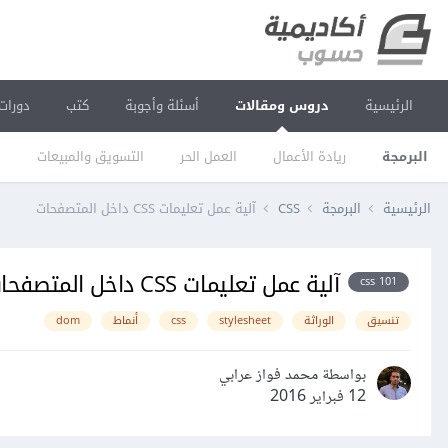
الرئيسية
دروس ومقالات
أسئلة وأجوبة
كتب
دورات
البرمجة
ريادة الأعمال
العمل الحر
التسويق والمبيعات
ا
الرئيسية
البرمجة
CSS
آلية عمل تعليمات CSS داخل المتصفحات
آلية عمل تعليمات CSS داخل المتصفحات
css 101
تنسيق
الوراثة
stylesheet
css
أنماط
dom
بواسطة محمد فواز عرابي
12 فبراير 2016