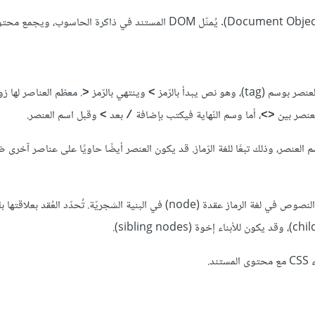
(اختصارًا لـDocument Object Model). يُمثّل DOM المستند في ذاكرة الحاسوب، 
‎
وينتهي بالرّمز ‎
. معظم العناصر لها ز
>
<
نصر بين ‎
بعد ‎
<
/
<>
 العنصر، وذلك تبعًا للغة الرّماز. قد يكون العنصر أيضًا حاويًا على عناصر آخرى 
لـDOM بنية تشبه الشجرة، حيث يصبح كل عنصر أو خاصّة أو سلسلة من النصوص في لغة الرماز عقدة (node) في البنية الشجريّة. تُح