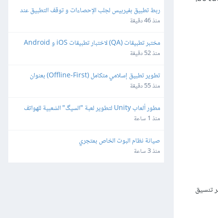
ربط تطبيق بفيربيس لجلب الإحصاءات و توقف التطبيق عند 
مدة ٣ ايام
منذ 46 دقيقة
مختبر تطبيقات (QA) لاختبار تطبيقات iOS و Android
منذ 52 دقيقة
تطوير تطبيق إسلامي متكامل (Offline-First) بعنوان 
"طالب العلم" للأندرويد و iOS
منذ 55 دقيقة
مطور ألعاب Unity لتطوير لعبة "السيگ" الشعبية للهواتف 
الذكية
منذ 1 ساعة
صيانة نظام البوت الخاص بمتجري
منذ 3 ساعة
ّر تنسيق