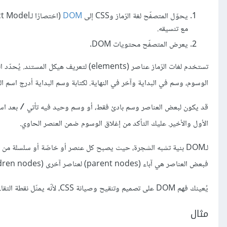
يحوّل المتصفّح لغة الرّماز وCSS إلى
DOM
مع تنسيقه.
يعرض المتصفّح محتويات DOM.
تستخدم لغات الرّماز عناصر (elements) لتعريف هيكل المستند. يُحدّد العنصر بوسم (tag)، وهو نص يبدأ بالرّمز
الوسوم، وسم في البداية وآخر في النهاية. لكتابة وسم البداية أدرج اسم الع
قد يكون لبعض العناصر وسم بادئ فقط، أو وسم وحيد فيه تأتي ‎
بعد اسم
/
الأول والأخير. عليك التأكد من إغلاق الوسوم ضمن العنصر الحاوي.
فبعض العناصر هي آباء (parent nodes) لعناصر آخرى (children nodes)، وقد يكون للأبناء إخوة (sibling nodes).
يُعينك فهم DOM على تصميم وتنقيح وصيانة CSS، لأنّه يمثّل نقطة التقاء CSS مع محتوى المستند.
مثال