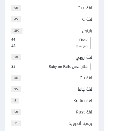
لغة C++‎
68
لغة C
45
بايثون
297
66
Flask
43
Django
لغة روبي
50
23
إطار العمل Ruby on Rails
لغة Go
58
لغة جافا
95
لغة Kotlin
5
لغة Rust
58
برمجة أندرويد
11