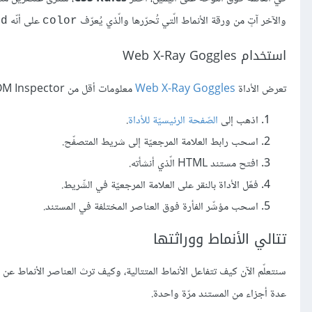
والآخر آتٍ من ورقة الأنماط الّتي تُحرّرها والّذي يُعرّف
على أنّه
ed
color
استخدام Web X-Ray Goggles
تعرض الأداة
Web X-Ray Goggles
معلومات أقل من DOM Inspector، ولكنّها أبسط في التثبيت والاستعمال:
اذهب إلى
الصّفحة الرئيسيّة للأداة
.
اسحب رابط العلامة المرجعيّة إلى شريط المتصفّح.
افتح مستند HTML الّذي أنشأته.
فعّل الأداة بالنقر على العلامة المرجعيّة في الشّريط.
اسحب مؤشّر الفأرة فوق العناصر المختلفة في المستند.
تتالي الأنماط ووراثتها
سنتعلّم الآن كيف تتفاعل الأنماط المتتالية، وكيف ترث العناصر الأنماط عن 
عدة أجزاء من المستند مرّة واحدة.