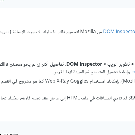
DOM Inspecto
من Mozilla لتحقيق ذلك. ما عليك إلا تثبيت الإضافة (المزي
وير الويب > DOM Inspector
.
تفاصيل أكثر
ت
وإعادة تشغيل المتصفح ثم العودة لهذا الدّرس.
إن لم ترغب بتثبيت هذه الإضافة (أو لم تكن تستعمل متصفح من Mozilla)، بإمكانك استخدام Web X-Ray Goggles كما ه
ة:
قد تؤدي المسافات في ملف HTML إلى عرض عقد نصية فارغة، يمكنك تجاهلها.