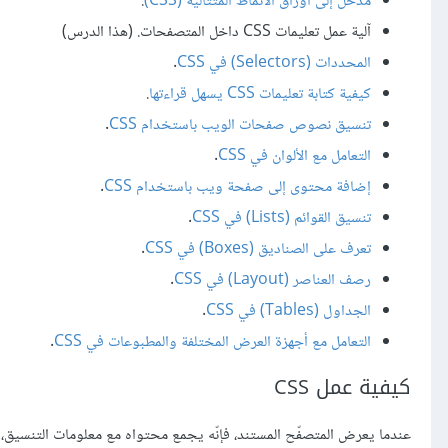
مدخل إلى أوراق الأنماط المتتالية (CSS)
.
آلية عمل تعليمات CSS داخل المتصفحات. (هذا الدرس)
المحددات (Selectors) في CSS
.
كيفية كتابة تعليمات CSS يسهل قراءتها
.
تنسيق نصوص صفحات الويب باستخدام CSS
.
التعامل مع الألوان في CSS
.
إضافة محتوى إلى صفحة ويب باستخدام CSS
.
تنسيق القوائم (Lists) في CSS
.
تعرف على الصناديق (Boxes) في CSS
.
رصف العناصر (Layout) في CSS
.
الجداول (Tables) في CSS
.
التعامل مع أجهزة العرض المختلفة والمطبوعات في CSS
.
كيفية عمل CSS
عندما يعرض المتصفّح المستند، فإنّه يجمع محتواه مع معلومات التنسيق، 