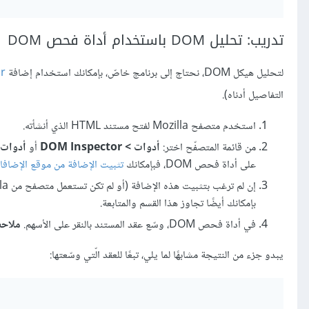
تدريب: تحليل DOM باستخدام أداة فحص DOM
لتحليل هيكل DOM، نحتاج إلى برنامج خاصّ، بإمكانك استخدام إضافة
r
التفاصيل أدناه).
استخدم متصفح Mozilla لفتح مستند HTML الذي أنشأته.
من قائمة المتصفّح اختر:
أدوات > DOM Inspector
أو
أدوات > تط
على أداة فحص DOM، فبإمكانك
تثبيت الإضافة من موقع الإضافا
بإمكانك أيضًا تجاوز هذا القسم والمتابعة.
في أداة فحص DOM، وسّع عقد المستند بالنقر على الأسهم.
ملاحظ
يبدو جزء من النتيجة مشابهًا لما يلي، تبعًا للعقد الّتي وسّعتها: