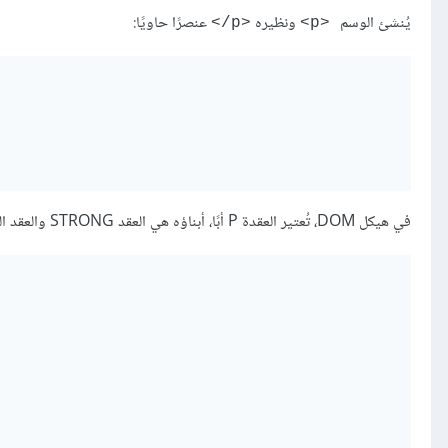
يُنشئ الوسم
ونظيره ‎
</p>
<p>
‎
في هيكل DOM، تُعتير العقدة P أبًا، أبناؤه هي العقد STRONG والعقد النصيّة، وبالمثل فإنّ العقد STRONG آباء للعقد النّصيّة.