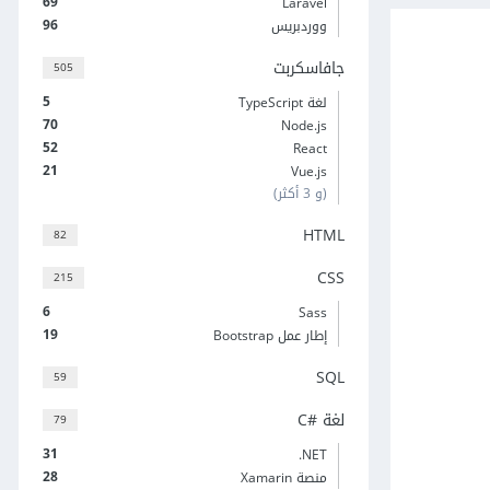
69
Laravel
96
ووردبريس
جافاسكربت
505
5
لغة TypeScript
70
Node.js
52
React
21
Vue.js
(و 3 أكثر)
HTML
82
CSS
215
6
Sass
19
إطار عمل Bootstrap
SQL
59
لغة C#‎
79
31
‎.NET
28
منصة Xamarin