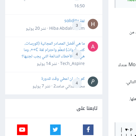
16:50
لغة solidity
3
Hiba Abdalrheem · نشر
20 يوليو
د من
ما هي أفضل المصادر المجانية (كورسات،
كتب، أدوات) لتعلّم واحترام لغة C++، وما
4
هي أهم الأخطاء الشائعة التي يجب تجنبها؟
Tech_Aspire · نشر
14 يوليو
إن لم يحوِ متصفح Mozilla عندك
كم علي ان اعطي وقت للدورة
و مشروح في القسم التالي.
4
محمد سداتي صامد2 · نشر
7 يوليو
تابعنا على
│ ▼╴P
