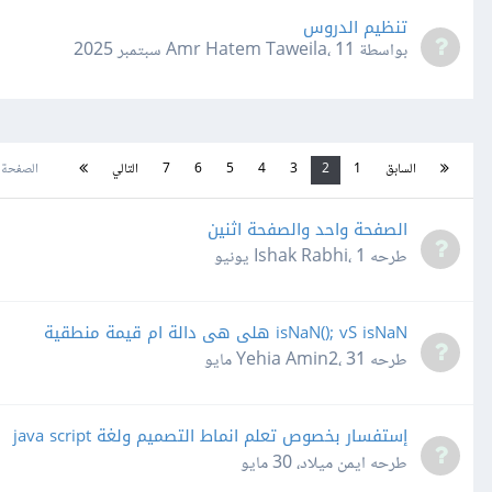
تنظيم الدروس
بواسطة Amr Hatem Taweila،
11 سبتمبر 2025
السابق
1
2
3
4
5
6
7
التالي
الصفحة 2 من 370
‏الصفحة واحد والصفحة اثنين
طرحه
1 يونيو
،
Ishak Rabhi
isNaN(); vS isNaN هلى هى دالة ام قيمة منطقية
طرحه
31 مايو
،
Yehia Amin2
إستفسار بخصوص تعلم انماط التصميم ولغة java script
طرحه
ايمن ميلاد
،
30 مايو