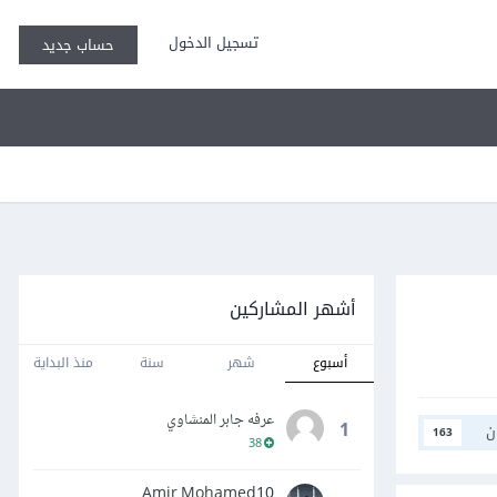
تسجيل الدخول
حساب جديد
أشهر المشاركين
أسبوع
شهر
سنة
منذ البداية
عرفه جابر المنشاوي
1
ن
163
38
Amir Mohamed10