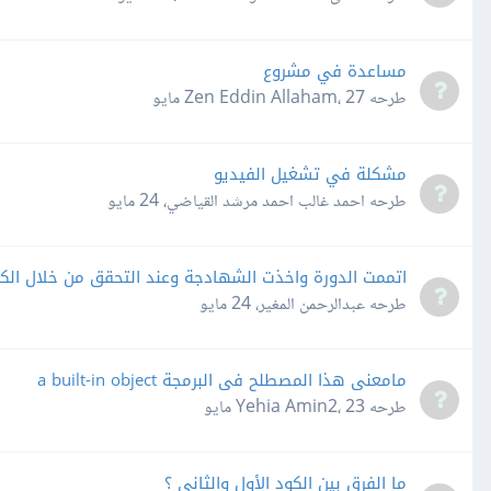
مساعدة في مشروع
طرحه
27 مايو
،
Zen Eddin Allaham
مشكلة في تشغيل الفيديو
طرحه
احمد غالب احمد مرشد القياضي
،
24 مايو
اتممت الدورة واخذت الشهادجة وعند التحقق من خلال الك
طرحه
عبدالرحمن المغير
،
24 مايو
مامعنى هذا المصطلح فى البرمجة a built-in object
طرحه
23 مايو
،
Yehia Amin2
ما الفرق بين الكود الأول والثاني ؟