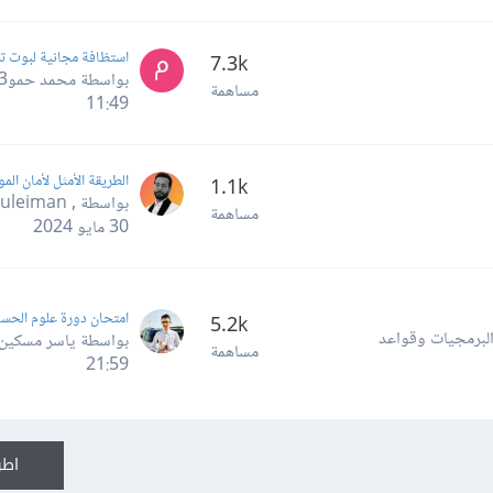
7.3k
بواسطة محمد حمو3 ,
مساهمة
11:49
1.1k
بواسطة Mustafa Suleiman ,
مساهمة
30 مايو 2024
امتحان دورة علوم الحس
5.2k
لبرمجيات وقواعد
بواسطة ياسر مسكين
مساهمة
21:59
اطر