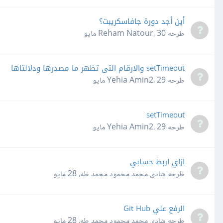
أين أجد دورة جافاسكريبت؟
طرحه
30 مايو
،
Reham Natour
setTimeout والارقام التى تظهر ما مصدرها ودلالتاها
طرحه
29 مايو
،
Yehia Amin2
setTimeout
طرحه
29 مايو
،
Yehia Amin2
ازاي اربط حسابي
طرحه
شادى محمد محمود محمد طه
،
28 مايو
الرفع علي Git Hub
طرحه
شادى محمد محمود محمد طه
،
28 مايو