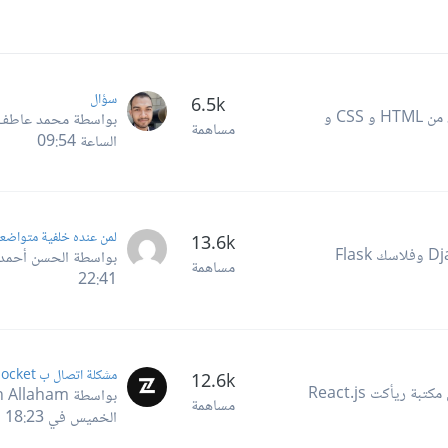
سؤال
6.5k
الأسئلة والنقاشات المتعلقة بكل ما يهم تطوير الواجهات الأمامية، من HTML و CSS و
بواسطة محمد عاطف25 ,
مساهمة
الساعة 09:54
لمن عنده خلفية متواضعة
13.6k
أسئلة ونقاشات لغة بايثون وكل إطارات عملها مثل جانغو Django وفلاسك Flask
بواسطة الحسن أحمد
مساهمة
22:41
12.6k
كل ما يتعلق بلغة JavaScript وتقنيات تطوير جافاسكربت مثل مكتبة ريأكت React.js
بواسطة Zen Eddin Allaham ,
مساهمة
الخميس في 18:23