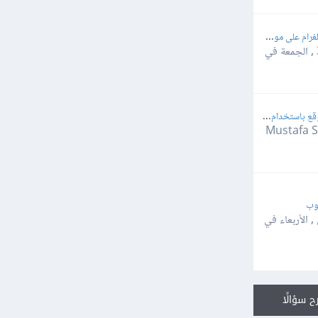
استظافة مجانية لبوت تلغرام على موقع يدعم لغة PHP
الجمعة في
الطريقة الأمثل لأمان الموقع باستخدام devise في Ruby on Rails
وب
 ,
الأربعاء في
ح سؤالًا