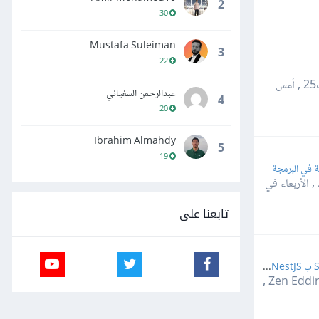
2
30
Mustafa Suleiman
3
22
أمس
عبدالرحمن السفياني
4
20
Ibrahim Almahdy
5
19
 في البرمجة
 ,
الأربعاء في
تابعنا على
مشكلة اتصال ب Socket ب Next.js NestJS