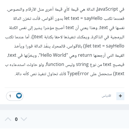
في JavaScript، الدالة هي قيمة كأي قيمة أخرى مثل الأرقام والنصوص،
فعندما تكتب let text = sayHello بدون أقواس، فأنت تخزن الدالة
نفسها في text، وهذا يعني أن text أصبح مؤشرا يشير إلى نفس الكتلة
البرمجية في الذاكرة، ويمكنك تنفيذها لاحقا بكتابة text(). أما عندما تكتب
let text = sayHello() بالأقواس، فالمحرك ينفّذ الدالة فورا ويأخذ
القيمة التي أرجعتها return وهي "Hello World"، ويخزّنها في text،
فيصبح text من نوع string وليس function، ولو حاولت استدعاءه ب
text() ستحصل على TypeError لأنك تحاول تنفيذ نص كأنه دالة.
اقتباس
1
0