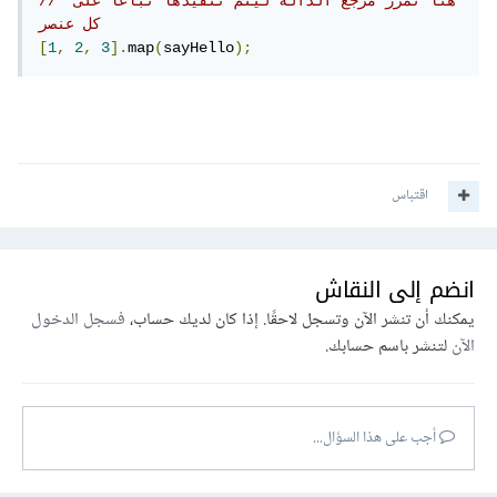
// هنا نمرر مرجع الدالة ليتم تنفيذها تباعاً على 
كل عنصر
[
1
,
2
,
3
].
map
(
sayHello
);
اقتباس
انضم إلى النقاش
يمكنك أن تنشر الآن وتسجل لاحقًا. إذا كان لديك حساب،
فسجل الدخول
الآن
لتنشر باسم حسابك.
أجب على هذا السؤال...