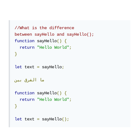
//What is the difference 
between sayHello and sayHello();
function
 sayHello
()
{
return
"Hello World"
;
}
let
 text 
=
 sayHello
;
ما
الفرق
بين
function
 sayHello
()
{
return
"Hello World"
;
}
let
 text 
=
 sayHello
();