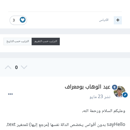
اقتباس
3
الترتيب حسب التقييم
الترتيب حسب التاريخ
0
عبد الوهاب بومعراف
نشر
23 مايو
وعليكم السلام ورحمة الله،
sayHello بدون أقواس يخصّص الدالة نفسها (مرجع إليها) للمتغير text،