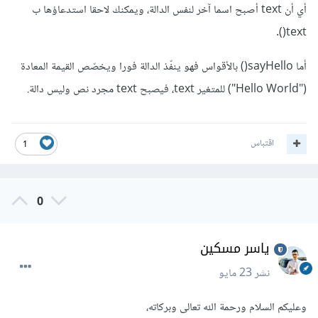
أي أن text أصبح اسما آخر لنفس الدالة، ويمكنك لاحقا استدعاؤها ب
text().
أما sayHello() بالأقواس فهو ينفّذ الدالة فورا ويخصّص القيمة المعادة
("Hello World") للمتغير text، فيصبح text مجرد نص وليس دالة.
اقتباس
1
0
ياسر مسكين
نشر
23 مايو
وعليكم السلام ورحمة الله تعالى وبركاته،