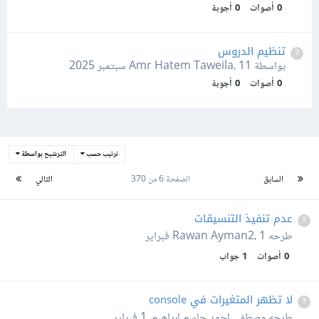
0
أصوات
0
أجوبة
تنظيم الدروس
بواسطة Amr Hatem Taweila،
11 سبتمبر 2025
0
أصوات
0
أجوبة
ترتيب حسب
الترشيح بواسطة
السابق
الصفحة 6 من 370
التالي
عدم تنفيذ التنسيقات
طرحه
1 فبراير
،
Rawan Ayman2
0
أصوات
1
جواب
لا تظهر المتغيرات في console
طرحه
مصطفى احمد جاسم ابراهيم
،
1 فبراير