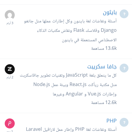
بايثون
أسئلة ونقاشات لغة بايثون وكل إطارات عملها مثل جانغو
Django وفلاسك Flask ونقاش مكتبات الذكاء
الاصطناعي المستعملة في بايثون
13.6k
مساهمة
جافا سكريبت
كل ما يتعلق بلغة JavaScript وتقنيات تطوير جافاسكربت
مثل مكتبة ريأكت React.js وبيئة عمل Node.js
وإطارات Vue.js و Angular وغيرها
12.6k
مساهمة
PHP
أسئلة ونقاشات لغة PHP وإطار عمل لارافيل Laravel