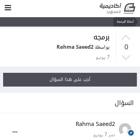
أسئلة البرمجة
برمجه
0
بواسطة Rahma Saeed2
7 يونيو
أجب على هذا السؤال
السؤال
Rahma Saeed2
نشر
7 يونيو