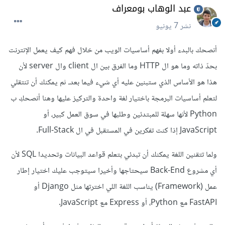
عبد الوهاب بومعراف
نشر
7 يونيو
أنصحك بالبدء أولا بفهم أساسيات الويب من خلال فهم كيف يعمل الإنترنت
بحدّ ذاته وما هو ال HTTP وما الفرق بين ال client وال server لأن
هذا هو الأساس الذي ستبنين عليه أي شيء فيما بعدـ ثم يمكنك أن تنتقلي
لتعلم أساسيات البرمجة باختيار لغة واحدة والتركيز عليها وهنا أنصحكِ ب
Python لأنها سهلة للمبتدئين وطلبها في سوق العمل كبير، أو
JavaScript إذا كنت تفكرين في المستقبل في ال Full-Stack.
ولما تتقنين اللغة يمكنك أن تبدئي بتعلم قواعد البيانات وتحديدا SQL لأن
أي مشروع Back-End سيحتاجها وأخيرا سيتوجب عليك اختيار إطار
عمل (Framework) يناسب اللغة اللي اخترتها مثل Django أو
FastAPI مع Python، أو Express مع JavaScript.