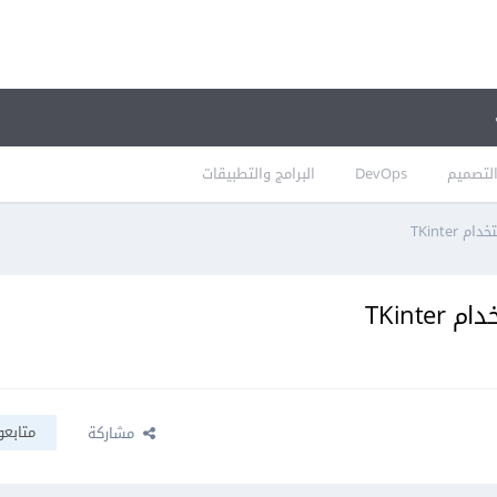
لتصميم
DevOps
البرامج والتطبيقات
TKinte
TKint
متابعو
مشاركة