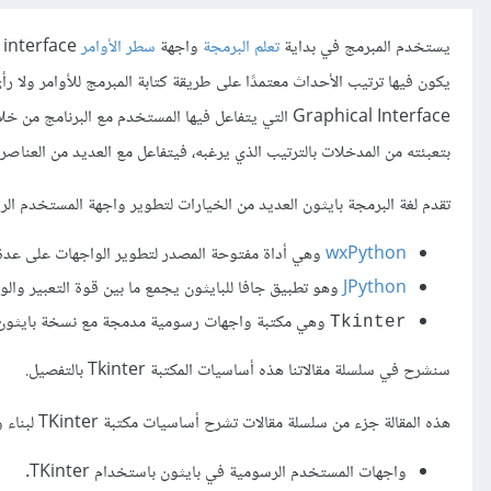
يستخدم المبرمج في بداية
تعلم البرمجة
واجهة
سطر الأوامر
يكون فيها ترتيب الأحداث معتمدًا على طريقة كتابة المبرمج للأوامر ولا
Graphical Interface التي يتفاعل فيها المستخدم مع ال
بتعبئته من المدخلات بالترتيب الذي يرغبه، فيتفاعل مع العديد من العناصر 
تقدم لغة البرمجة بايثون العديد من الخيارات لتطوير واجهة المستخدم الرسومية GUI اختصارًا
wxPython
وهي أداة مفتوحة المصدر لتطوير الواجهات على عدة
JPython
وهو تطبيق جافا للبايثون يجمع ما بين قوة التعبير وال
وهي مكتبة واجهات رسومية مدمجة مع نسخة بايثون
Tkinter
سنشرح في سلسلة مقالاتنا هذه أساسيات المكتبة Tkinter بالتفصيل.
هذه المقالة جزء من سلسلة مقالات تشرح أساسيات مكتبة TKinter لبناء واجهات رسومية في بايثون، وإليك فهرس السلسلة كاملة:
واجهات المستخدم الرسومية في بايثون باستخدام TKinter.