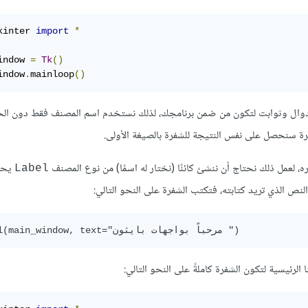
kinter 
import
*
indow 
=
Tk
()
indow
.
mainloop
()
ال وثوابت لتكون من ضمن برنامجك، لذلك نستخدم اسم المصنف فقط دون الح
ة سنحصل على نفس النتيجة للشفرة بالصيغة الأولى.
ره، لعمل ذلك نحتاج أن ننشئ كائنًا (نختار له اسمًا) من نوع المصنف
يحت
Label
لنص الذي تريد كتابته، فتكتب الشفرة على النحو التالي:
الرئيسية لتكون الشفرة كاملةً على النحو التالي: