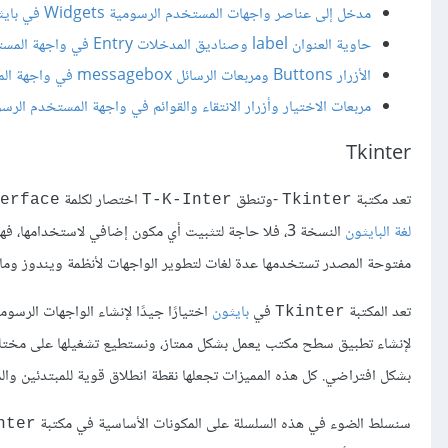
مدخل إلى عناصر واجهات المستخدم الرسومية Widgets في بايثون
حاوية العنوان label وصناديق المدخلات Entry في واجهة المستخدم الرسومية في بايثون
الأزرار Buttons ومربعات الرسائل messagebox في واجهة المستخدم الرسومية في بايثون
مربعات الاختيار وأزرار الانتقاء والقوائم في واجهة المستخدم الرس
Tkinter
تعد مكتبة
-وتنطق
اختصار لكلمة
erface
T-K-Inter
Tkinter
لغة البايثون
النسخة 3، فلا حاجة لتثبيت أي مكون إضافي لاستخدام
مفتوحة المصدر تستخدمها عدة لغات لتطوير الواجهات لأنظمة ويندوز وم
تعد المكتبة
في
بايثون
اختيارًا جيدًا لإنشاء الواجهات الرسوم
Tkinter
لإنشاء تطبيق سطح مكتب يعمل بشكل ممتاز، ونستطيع تشغيلها على مخت
بشكل افتراضي. كل هذه المميزات تجعلها نقطة انطلاق قوية للمبتدئين وال
سنسلط الضوء في هذه السلسلة على المكونات الأساسية في مكتبة
nter