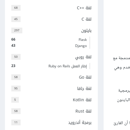
لغة C++‎
68
لغة C
45
بايثون
297
66
Flask
43
Django
لغة روبي
50
 مدمجة مع
23
إطار العمل Ruby on Rails
ستخدم وهي
لغة Go
58
لغة جافا
95
لبرمجية
لغة Kotlin
لبايثون
5
لغة Rust
58
برمجة أندرويد
ن القارئ
11