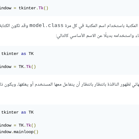
indow 
=
 tkinter
.
Tk
()
لمكتبة باستخدام اسم المكتبة في كل مرة
وقد تكون الكتابة
model.class
اء واستخدامه بديلًا عن الاسم الأساسي كالتالي:
 tkinter 
as
 TK

indow 
=
 TK
.
Tk
()
ائي لظهور النافذة بانتظار بانتظار أن يتفاعل معها المستخدم أو يغلقها، ويكون ذ
 tkinter 
as
 TK

indow 
=
 TK
.
Tk
()
indow
.
mainloop
()