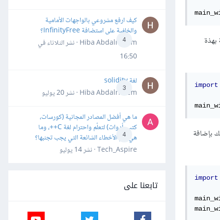
main_w
كيف ارفع مشروعي بالواجهات الأمامية
والخلفية على استضافة InfinityFree؟
 بهذة
4
Hiba Abdalrheem · نشر
الثلاثاء في
16:50
لغة solidity
import
3
Hiba Abdalrheem · نشر
20 يوليو
main_w
ما هي أفضل المصادر المجانية (كورسات،
كتب، أدوات) لتعلّم واحترام لغة C++، وما
لك بإضافة
4
هي أهم الأخطاء الشائعة التي يجب تجنبها؟
Tech_Aspire · نشر
14 يوليو
import
تابعنا على
main_w
main_w