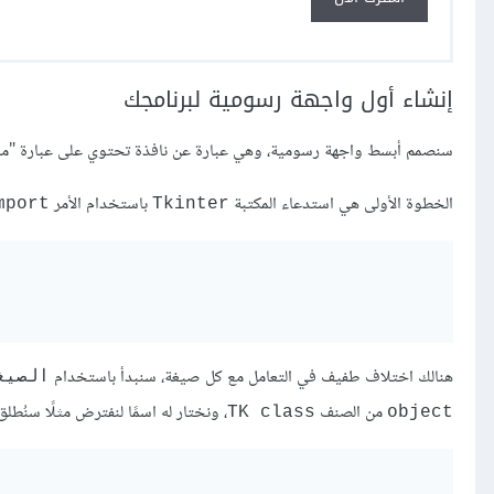
إنشاء أول واجهة رسومية لبرنامجك
سنصمم أبسط واجهة رسومية، وهي عبارة عن نافذة تحتوي على عبارة "مرحب
الخطوة الأولى هي استدعاء المكتبة
باستخدام الأمر
mport
Tkinter
هنالك اختلاف طفيف في التعامل مع كل صيغة، سنبدأ باستخدام
الصيغ
من الصنف
، ونختار له اسمًا لنفترض مثلًا سنُطلق
TK class
object