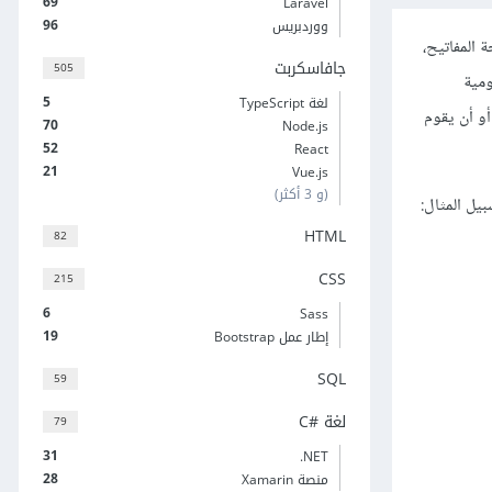
69
Laravel
96
ووردبريس
لوحة المفاتيح،
جافاسكربت
505
ومية
5
لغة TypeScript
 أو أن يقوم
70
Node.js
52
React
21
Vue.js
(و 3 أكثر)
يل المثال:
HTML
82
CSS
215
6
Sass
19
إطار عمل Bootstrap
SQL
59
لغة C#‎
79
31
‎.NET
28
منصة Xamarin