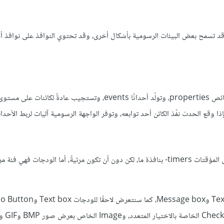
 قد تسمح بعض البيئات الرسومية بأشكال أخرى، وقد تحتوي النوافذ على نوافذ أخ
كائن رسومي يُستخدم للتحكم في التطبيق، وتحتوي المتحكمات على خصائص properties، وتولّد أحداثًا events، وتستجيب عاد
متحكم مقيَّد عادةً بالمتحكمات المرئية، إذ يمكن ربط بعض المتحكمات -مثل المؤقتات timers- بنافذة ما، لكن دون أن تكون مرئيةً، أما الودج