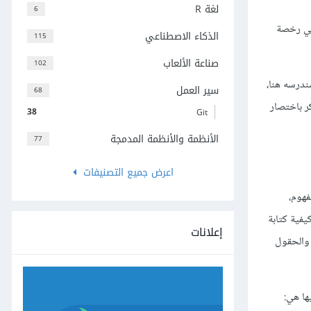
لغة R
6
خدام Qt وGTk، وكلاهما مجاني للاستخدامات غير التجارية، ويوفر Qt رخصةً تجاريةً لمن شاء، في حين أن رخصة GTk هي رخصة
الذكاء الاصطناعي
115
صناعة الألعاب
102
 نظم التشغيل، وسندرسه هنا،
سير العمل
68
 لذا سنذكر باختصار
38
Git
الأنظمة والأنظمة المدمجة
77
اعرض جميع التصنيفات
هذا المفهوم،
فية كتابة
إعلانات
أزرار والحقول
ها هي: