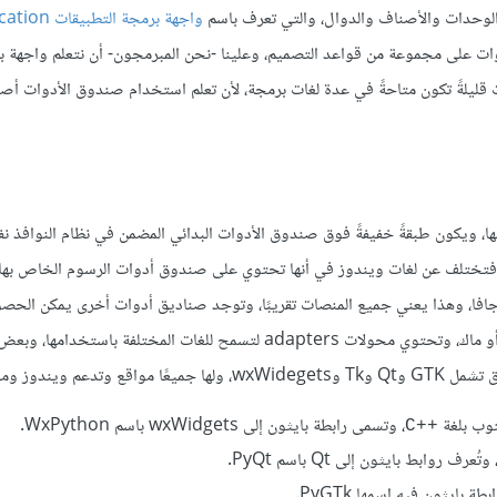
لوحدات والأصناف والدوال، والتي تعرف باسم
واجهة برمجة التطبي
ات على مجموعة من قواعد التصميم، وعلينا -نحن المبرمجون- أن نتعلم واجهة ب
ات قليلةً تكون متاحةً في عدة لغات برمجة، لأن تعلم استخدام صندوق الأدوات 
، ويكون طبقةً خفيفةً فوق صندوق الأدوات البدائي المضمن في نظام النوافذ ن
تختلف عن لغات ويندوز في أنها تحتوي على صندوق أدوات الرسوم الخاص بها، 
افا، وهذا يعني جميع المنصات تقريبًا، وتوجد صناديق أدوات أخرى يمكن الحصو
أو ويندوز أو ماك، وتحتوي محولات adapters لتسمح للغات المختلفة باستخدامها، 
ز وماك ولينكس:
توب بلغة
، وتسمى رابطة بايثون إلى wxWidgets باسم WxPython.
C++‎
وابط بايثون إلى Qt باسم PyQt.