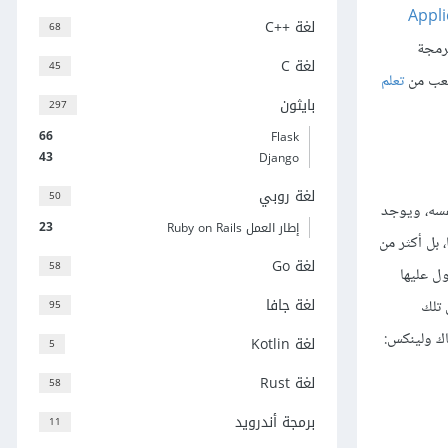
قات Application
لغة C++‎
68
رمجة
لغة C
45
أصعب من
تعلم
بايثون
297
66
Flask
43
Django
لغة روبي
50
فسه، ويوجد
23
إطار العمل Ruby on Rails
بل أكثر من
لغة Go
58
ل عليها
لغة جافا
وبعض تلك
95
لغة Kotlin
5
لغة Rust
58
برمجة أندرويد
11