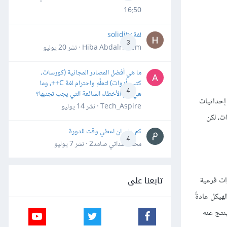
16:50
لغة solidity
3
Hiba Abdalrheem · نشر
20 يوليو
ما هي أفضل المصادر المجانية (كورسات،
كتب، أدوات) لتعلّم واحترام لغة C++، وما
4
هي أهم الأخطاء الشائعة التي يجب تجنبها؟
إحداثيات
Tech_Aspire · نشر
14 يوليو
ت، لكن
كم علي ان اعطي وقت للدورة
4
محمد سداتي صامد2 · نشر
7 يوليو
تابعنا على
ات فرعية
هيكل عادةً
ينتج عنه