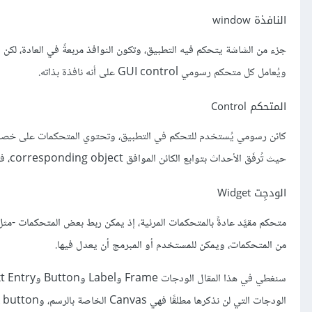
النافذة window
جزء من الشاشة يتحكم فيه التطبيق، وتكون النوافذ مربعةً في العادة، لكن
ويُعامل كل متحكم رسومي GUI control على أنه نافذة بذاته.
المتحكم Control
حيث تُرفَق الأحداث بتوابع الكائن الموافق corresponding object، فإذا وقع الحدث نفّذ الكائن أحد توابعه، وتوفر الواجهة الرسومية آليات لربط الأحداث بالتوابع.
الودجِت Widget
من المتحكمات، ويمكن للمستخدم أو المبرمج أن يعدل فيها.