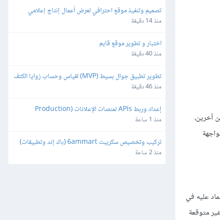
تصميم وتنفيذ موقع احترافي لعرض أعمال إنتاج إعلامي
منذ 14 دقيقة
اختبار و تطوير موقع قايم
منذ 40 دقيقة
تطوير تطبيق جوال بسيط (MVP) لقياس وحساب زوايا الكتف
منذ 46 دقيقة
إعداد وربط APIs لمنصات الإعلانات (Production 
ارين آخرين،
Ready)
منذ 1 ساعة
واجهة
تركيب وتخصيص سكريبت 6ammart (باك إند وتطبيقات) 
ورفعه على السيرفر والمتجر
منذ 2 ساعة
IDL نفسه ما هو إلا تطبيق Tkinter لكن لا يُمكن الاعتماد عليه في
، رغم احتمال حدوث أشياء غير متوقعة