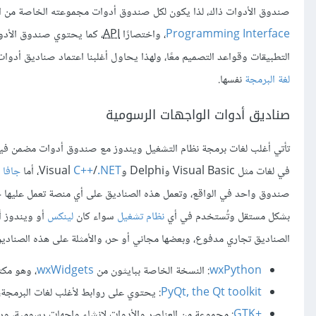
صندوق الأدوات ذاك، لذا يكون لكل صندوق أدوات مجموعته الخاصة من ا
Programming Interface
، واختصارًا
API
، كما يحتوي صندوق الأدو
التطبيقات وقواعد التصميم معًا، ولهذا يحاول أغلبنا اعتماد صناديق أدو
لغة البرمجة
نفسها.
صناديق أدوات الواجهات الرسومية
تأتي أغلب لغات برمجة نظام التشغيل ويندوز مع صندوق أدوات مضمن فيها
في لغات مثل Visual Basic وDelphi وVisual
.NET
/
C++
، أما
جافا
ف
صندوق واحد في الواقع، وتعمل هذه الصناديق على أي منصة تعمل عليها ج
بشكل مستقل وتُستخدم في أي
نظام تشغيل
سواء كان
لينكس
الصناديق تجاري مدفوع، وبعضها مجاني أو حر، والأمثلة على هذه الصناديق تشمل GTK وQt وTk وwxWidegets، ولها جميعًا مواقع وتدعم ويندو
wxPython
: النسخة الخاصة ببايثون من
wxWidgets
، وهو مك
PyQt, the Qt toolkit
: يحتوي على روابط لأغلب لغات البرمجة، وتُعرف ر
GTK+