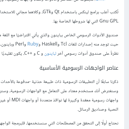
Gnu GPL التي لها شروطها الخاصة بها.
حيث توجد منه إصدارات للغات Tcl وHaskell و
Ruby
نظرةً على صندوق أدوات رسومي آخر
لبايثون
و C و C++‎، يكون تقليديًا في منظوره العام، لكن سنتعرف أولًا على بعض المفاهيم العامة.
عناصر الواجهات الرسومية الأساسية
وسنفترض أنك مستخدم معتاد على التعامل مع الواجهات الرسومية، وسنركز
واجهات رسوم
النصية وصناديق الرسائل.
نحتاج أولًا إلى التحقق من المصطلحات التي سنستخدمها، فلبرمجة الواج