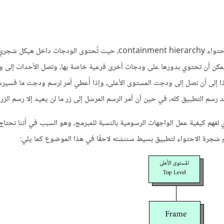
من المفاهيم التي يجب استيعابها في برمجة الواجهات الرسومية هرمية الاحتواء containment hierarchy، حيث تُحتوى ال
 يمكن أن تحتوي بدورها على ودجات أخرى فرعية خاصة بها، وتصل الأحداث إلى 
كذا إلى أن نصل إلى ودجت المستوى الأعلى، وإذا أُعطي أمر لرسم ودجت ما فسيرسَ
رسم التطبيق كله، في حين أن أمر الرسم المرسَل إلى زر ما لن يعيد إلا رسم الزر
فهم كيفية عمل الواجهات الرسومية بالنسبة للمبرمج، وهو السبب في أننا نحتاج
م شجرة الاحتواء لتطبيق بسيط سننشئه لاحقًا في هذا الموضوع كما يلي: