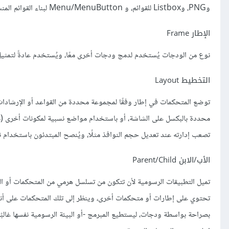
وPNG، وListbox للقوائم، و Menu/MenuButton لبناء القوائم المنسدلة menus، وScale/Scrollbar التي توضح الموضع.
الإطار Frame
نوع من الودجات يُستخدم لدمج ودجات أخرى معًا، ويُستخدم عادةً لتمثيل
التخطيط Layout
توضع المتحكمات في إطار وفقًا لمجموعة محددة من القواعد أو الإرشادات
محددة بالبكسل على الشاشة، أو باستخدام مواضع نسبية لمكونات أخرى (مثل
تصعب إدارته عند تعديل حجم النوافذ مثلًا، ويُنصح المبتدئون باستخدام 
الأب/الابن Parent/Child
تميل التطبيقات الرسومية لأن تتكون من تسلسل هرمي من المتحكمات أو ا
تحتوي على إطارات أو متحكمات أخرى، وينظر إلى تلك المتحكمات على أنها
بصراحة بواسطة ودجات، ليستطيع المبرمج -أو البيئة الرسومية نفسها غالبًا