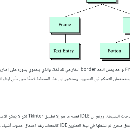
واحد يمثل الحد border الخارجي للنافذة، والذي يحتوي بدوره على إط
F
ستخدمان للتحكم في التطبيق، وسنشير إلى هذا المخطط لاحقًا حين نأتي لبناء ال
سنستخدم محث بايثون التفاعلي في هذا القسم لإنشاء بعض النوافذ والودجات البسيطة، ورغم أن E
تشغيل تطبيقات Tkinter داخله، وإنما نستطيع إنشاء الملفات باستخدامه مثل محرر، ثم نشغلها في بيئة التطوير IDE كالمعتاد