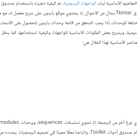
مفاهيم الأساسية لبناء
الواجهات الرسومية
، ثم كيفية تنفيذه باستخدام صندوق 
، لكن لن يكون هذا الشرح مرجعًا لصندوق Tkinter بحال من الأحوال، إذ يحتوي موقع بايثون على شرح مفصل له
ختلفة للوحدات، لذا يجب التحقق من قائمة وحدات بايثون للحصول على الأسماء
ومية، ويشرح بعض المكونات الأساسية للواجهات وكيفية استخدامها، كما ينظر 
عناصر الأساسية لهذا المقال هي:
branches، وحلقات تكراريةً loops، أما الأمر الإضافي فيها فهو استخدام صندوق أدوات Toolkit، واتباعنا نمطًا معينًا في تصميم البرمجيا