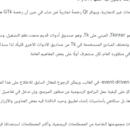
تُكتب أغلب برامج لينكس باست
صندوق الأدوات الرسومي الخاص ببايثون والذي يأتي افتراضيًا مع اللغة هو Tkinter، المبني على Tk، وهو صندوق أدوات قديم متعدد
وPerl وبايثون، وتختلف المبادئ المستخدمة في Tk عن صناديق الأدوات الأخرى قليلًا،
ذكرنا سابقًا أن التطبيقات الرسومية ذات طبيعة حدَثية -مدفوعة بالأحداث event-driven- في الغالب، ويمكن الرجوع للمقال السابق، للاطلاع على 
 على كيفية عمل البرامج الرسومية من منظور المبرمج، ولن ندخل في تفاصيل كي
ية معقدة وكبيرة لها نوافذ متعددة أو واجهات MDI أو غيرها، بل سنكتفي بأساسيات إنشاء تطبيق وحيد النافذة فيه بعض العناوين وال
هات مجموعتها الخاصة من المصطلحات البرمجية، وأكثر المصطلحات استخدامًا في