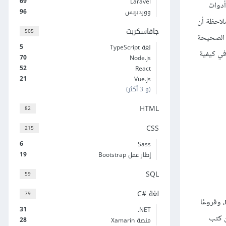
69
Laravel
أدوات
96
ووردبريس
، مع ملاحظة أن
جافاسكربت
505
 الصحيحة
5
لغة TypeScript
في كيفية
70
Node.js
52
React
21
Vue.js
(و 3 أكثر)
HTML
82
CSS
215
6
Sass
19
إطار عمل Bootstrap
SQL
59
لغة C#‎
79
لن نتعرض لمفاهيم برمجية جديدة هنا، فبرمجة الواجهات الرسومية تشبه أي نوع آخر من البرمجة، إذ تحوي تسلسلات sequences، ووحدات modules، وفروعًا
31
‎.NET
ت يحدده من كتب
28
منصة Xamarin