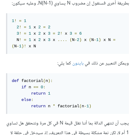
بطريقة أخرى فسنقول إن مضروب N يساوي (N(N-1، وعليه سيكون:
1
!
=
1
2
!
=
1
 x 
2
=
2
3
!
=
1
 x 
2
 x 
3
=
2
!
 x 
3
=
6
  N
!
=
1
 x 
2
 x 
3
 x 
....
(
N
-
2
)
 x 
(
N
-
1
)
 x N 
=
(
N
-
1
)!
 x N
ويمكن التعبير عن ذلك في
بايثون
كما يلي:
def
 factorial
(
n
):
if
 n 
==
0
:
return
1
else
:
return
 n 
*
 factorial
(
n
-
1
)
يجب أن تنتهي الدالة بما أننا نقلل قيمة N في كل مرة ونتحقق هل تساوي
1 أم لا، لكن ثمة مشكلة بسيطة في هذا التعريف، إذ سيدخل في حلقة لا