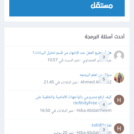
أحدث أسئلة البرمجة
هل أستطيع العمل عند الإنتهاء من قسم تحليل البيانات؟
3
عرفه جابر المنشاوي · نشر
السبت في 10:57
سؤال عن تعلم البرمجه
5
Ahmed Alhafiz2 · نشر
الثلاثاء في 21:45
كيف ارفع مشروعي بالواجهات الأمامية والخلفية على
استضافة InfinityFree؟
4
Hiba Abdalrheem · نشر
الثلاثاء في 16:50
لغة solidity
3
Hiba Abdalrheem · نشر
20 يوليو