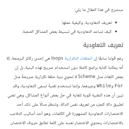
سنشرح في هذا المقال ما يلي:
تعريف التعاودية، وكيفية عملها.
كيف تساعد التعاودية في تبسيط بعض المشاكل الصعبة.
تعريف التعاودية
رغم قولنا سابقًا إن
الحلقات التكرارية
loops هي إحدى ركائز البرمجة، إلا
أنه يمكننا كتابة برامج كاملة دون استخدام صريح لهذه البنية، بل إن
بعض اللغات مثل Scheme لا تحوي بنية حلقة تكرارية صريحةً مثل
و
وغيرهما، وإنما تستخدم تقنيةً تسمى التعاودية، وقد
While
For
تبين أن هذه التقنية قوية للغاية في حل بعض أنواع المشاكل، وهي تعني
تطبيق دالة كجزء من تعريف نفس الدالة، ولننظر مثالًا على ذلك أحد
الاختصارات التعاودية المشهورة في الكلمات، وهو أحد أساليب التلاعب
بالاختصارات يحتوي الاختصار نفسه على كلمة تطابق حروف الاختصار،