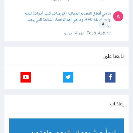
ما هي أفضل المصادر المجانية (كورسات، كتب، أدوات) لتعلّم
واحترام لغة C++، وما هي أهم الأخطاء الشائعة التي يجب
4
تجنبها؟
Tech_Aspire · نشر
14 يوليو
تابعنا على
إعلانات