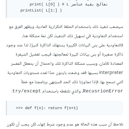
        print( L[0] ) # L نعالج بقية عناصر  

سيصعب تنفيذ ذلك باستخدام الحلقة التكرارية العادية، ويظهر الفرق مع
استخدام التعاودية في تسهيل ذلك التنفيذ، لكن ثمة مشكلة هنا،
فالتعاودية على بنى البيانات الكبيرة يستهلك الذاكرة كثيرًا، لذا عند وجود
ذاكرة صغيرة أو بنى بيانات كبيرة لمعالجتها، فيجب تفضيل الشيفرة
المعتادة للأمان، وبسبب مشكلة الذاكرة تلك واحتمال أن يتعطل المفسر
interpreter بسببها فقد وضعت بايثون حدًا لعدد مستويات التعاودية
التي تسمح بها، فإذا تجاوزنا ذلك الحد فسيُنهى برنامجنا مع خطأ
، والذي نلتقطه باستخدام
:
try/except
RecusrionError
نلاحظ أن سبب هذه الحالة هو عدم وجود شرط إنهاء، لكن يجب أن تكون