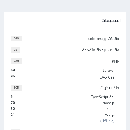
التصنيفات
مقالات برمجة عامة
260
مقالات برمجة متقدمة
58
PHP
240
69
Laravel
96
ووردبريس
جافاسكربت
505
5
لغة TypeScript
70
Node.js
52
React
21
Vue.js
(و 3 أكثر)