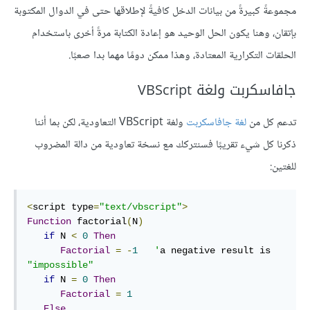
مجموعةً كبيرةً من بيانات الدخل كافيةً لإطلاقها حتى في الدوال المكتوبة
بإتقان، وهنا يكون الحل الوحيد هو إعادة الكتابة مرةً أخرى باستخدام
الحلقات التكرارية المعتادة، وهذا ممكن دومًا مهما بدا صعبًا.
جافاسكربت ولغة VBScript
تدعم كل من
لغة جافاسكربت
ولغة VBScript التعاودية، لكن بما أننا
ذكرنا كل شيء تقريبًا فسنتركك مع نسخة تعاودية من دالة المضروب
للغتين:
<
script type
=
"text/vbscript"
>
Function
 factorial
(
N
)
if
 N 
<
0
Then
Factorial
=
-
1
'
a negative result is 
"impossible"
if
 N 
=
0
Then
Factorial
=
1
Else