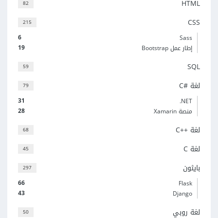
HTML
82
CSS
215
6
Sass
19
إطار عمل Bootstrap
SQL
59
لغة C#‎
79
31
‎.NET
28
منصة Xamarin
لغة C++‎
68
لغة C
45
بايثون
297
66
Flask
43
Django
لغة روبي
50