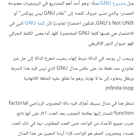
مثل
مشروع GNU
مثلًا -وهو أحد أهم المشاريع في البرمجيات مفتوحة
المصدر- والذي تشير حروف كلمته إلى "نظام GNU ليس يونكس" أو
GNU's Not UNIX، فتكون اختصارًا تعاوديًا لأن
كلمة GNU
التي في
الاختصار هي نفسها كلمة GNU المختصرة كلها، أما معنى الكلمة الحرفي
فهو حيوان الثور الإفريقي.
ويجب أن يوجد في الدالة شرط إنهاء، بحيث تتفرع الدالة إلى حل غير
تعاودي عند نقطة ما، على عكس مثال GNU الذي ليس فيه هذا الشرط
ويظل يتعاود إلى ما لا نهاية، وهو ما نطلق عليه الحلقة اللانهائية
infinite loop.
لننظر هنا في مثال بسيط، تُعرَّف فيه دالة المضروب الرياضي factorial
function المشار إليها بعلامة التعجب بعد العدد
، على أنها ناتج
n!‎
ضرب جميع الأعداد من الواحد حتى العدد المطلوب -بما في ذلك العدد
نفسه-، ومضروب الصفر هو الواحد، فإذا أردنا التعبير عن هذا المثال