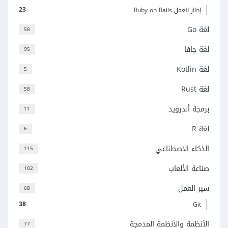
23
إطار العمل Ruby on Rails
لغة Go
58
لغة جافا
95
لغة Kotlin
5
لغة Rust
58
برمجة أندرويد
11
لغة R
6
الذكاء الاصطناعي
115
صناعة الألعاب
102
سير العمل
68
38
Git
الأنظمة والأنظمة المدمجة
77