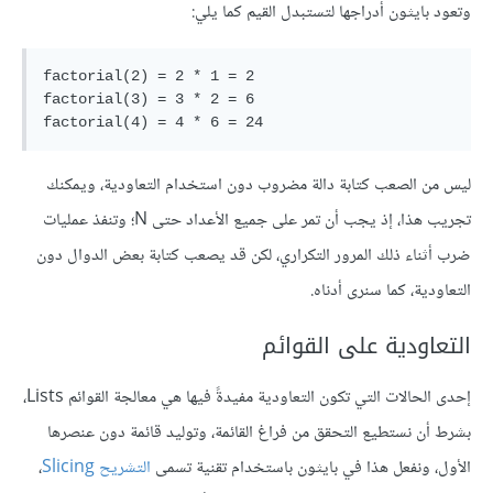
وتعود بايثون أدراجها لتستبدل القيم كما يلي:
factorial(2) = 2 * 1 = 2

factorial(3) = 3 * 2 = 6

ليس من الصعب كتابة دالة مضروب دون استخدام التعاودية، ويمكنك
تجريب هذا، إذ يجب أن تمر على جميع الأعداد حتى N؛ وتنفذ عمليات
ضرب أثناء ذلك المرور التكراري، لكن قد يصعب كتابة بعض الدوال دون
التعاودية، كما سنرى أدناه.
التعاودية على القوائم
إحدى الحالات التي تكون التعاودية مفيدةً فيها هي معالجة القوائم Lists،
بشرط أن نستطيع التحقق من فراغ القائمة، وتوليد قائمة دون عنصرها
الأول، ونفعل هذا في بايثون باستخدام تقنية تسمى
التشريح Slicing
،