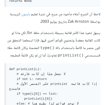
لاحظ أن الشرح أعلاه مأخوذ من شرح في نشرة تعليم
بايثون
البريدية
بواسطة Zak Arnston بتاريخ يوليو 2003.
يسهل تنفيذ هذا الأمر لقائمة بسيطة باستخدام حلقة for، لكن ماذا لو
كانت القائمة معقدةً وتحتوي قوائم أخرى فيها، فإذا استطعنا التحقق من
كون عنصر ما قائمةً باستخدام دالة
المضمنة وكان قائمة حقًا؛
type()‎
فسنستدعي
تعاوديًا، أما إن لم يكن قائمةً فنطبعه:
printList()‎
def printList(L):

    # لا تفعل شيًا إن كانت فارغة

    if not L: return

    # على العنصر الأول printList إذا كانت قائمة 
فاستدع

    if type(L[0]) == list:

        printList(L[0])

    else: # لا توجد قوائم لذا نطبع هنا 
