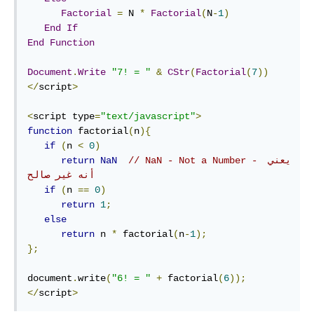
Factorial
=
 N 
*
Factorial
(
N
-
1
)
End
If
End
Function
Document
.
Write
"7! = "
&
CStr
(
Factorial
(
7
))
</
script
>
<
script type
=
"text/javascript"
>
function
 factorial
(
n
){
if
(
n 
<
0
)
// NaN - Not a Number - يعني 
NaN
return
أنه غير صالح 
if
(
n 
==
0
)
return
1
;
else
return
 n 
*
 factorial
(
n
-
1
);
};
document
.
write
(
"6! = "
+
 factorial
(
6
));
</
script
>