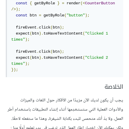
const
{
 getByRole 
}
=
 render
(<
CounterButton
/>);
const
 btn 
=
 getByRole
(
"button"
);
  fireEvent
.
click
(
btn
);
  expect
(
btn
).
toHaveTextContent
(
"Clicked 1 
times"
);
  fireEvent
.
click
(
btn
);
  expect
(
btn
).
toHaveTextContent
(
"Clicked 2 
times"
);
});
الخلاصة
يجب أن يكون لديك الآن مزيدًا من الأفكار حول اللغات والميزات
والأدوات الفعلية التي ستستخدِمها أثناء إنشاء التطبيقات باستخدام أطر
العمل، ولا بدّ أنك متحمس للبدء بكتابة الشيفرة، وهذا ما ستفعله لاحقًا،
ولكن يمكنك الآن اختيار إطار العمل الذي ترغب في بدء تعلمه أولًا مثل: