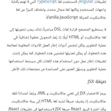
تطبيقات
Angular
، فتستخدِم لغة
TypeScript
التي لا تهتم بكتابة
واجهات المستخدِم ولكنها لغة مجال محدد، وتختلف كثيرًا عن لغة
جافاسكربت الصرفة Vanilla JavaScript.
لا يستطيع المتصفح قراءة لغات DSL مباشرةً، لذلك يجب تحويلها إلى
لغة جافاسكربت أو HTML أولًا، إذ يُعَدّ التحويل خطوةً إضافيةً في
عملية التطوير، ولكن تتضمن أدوات إطار العمل الأدوات المطلوبة لمعالجة
هذه الخطوة، أو يمكن تعديلها لتضمين هذه الخطوة، كما يمكن إنشاء
تطبيقات إطار عمل دون استخدام هذه اللغات، لكن سيبسّط استخدامها
عملية التطوير ويسهّل العثور على المساعدة من مجتمعات تلك الأطر.
صيغة JSX
يرمز الاختصار JSX إلى لغتي جافاسكربت و XML، ويُعَدّ امتدادًا للغة
جافاسكربت، إذ يضيف صيغةً تشبه لغة HTML إلى بيئة جافاسكربت،
وقد اخترع فريق React صيغة JSX لاستخدامها في تطبيقات React،