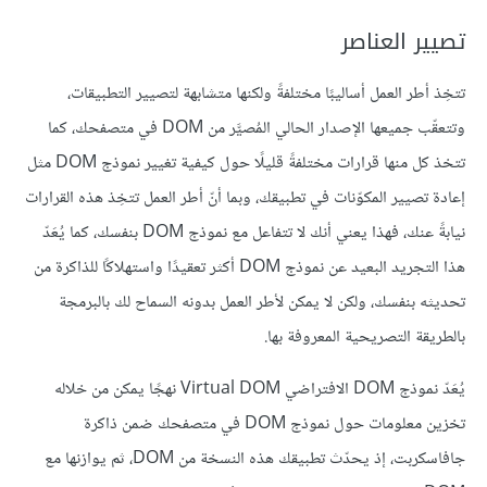
تصيير العناصر
تتخِذ أطر العمل أساليبًا مختلفةً ولكنها متشابهة لتصيير التطبيقات،
وتتعقّب جميعها الإصدار الحالي المُصيَّر من DOM في متصفحك، كما
تتخذ كل منها قرارات مختلفةً قليلًا حول كيفية تغيير نموذج DOM مثل
إعادة تصيير المكوّنات في تطبيقك، وبما أنّ أطر العمل تتخِذ هذه القرارات
نيابةً عنك، فهذا يعني أنك لا تتفاعل مع نموذج DOM بنفسك، كما يُعَدّ
هذا التجريد البعيد عن نموذج DOM أكثر تعقيدًا واستهلاكًا للذاكرة من
تحديثه بنفسك، ولكن لا يمكن لأطر العمل بدونه السماح لك بالبرمجة
بالطريقة التصريحية المعروفة بها.
يُعَدّ نموذج DOM الافتراضي Virtual DOM نهجًا يمكن من خلاله
تخزين معلومات حول نموذج DOM في متصفحك ضمن ذاكرة
جافاسكربت، إذ يحدّث تطبيقك هذه النسخة من DOM، ثم يوازنها مع