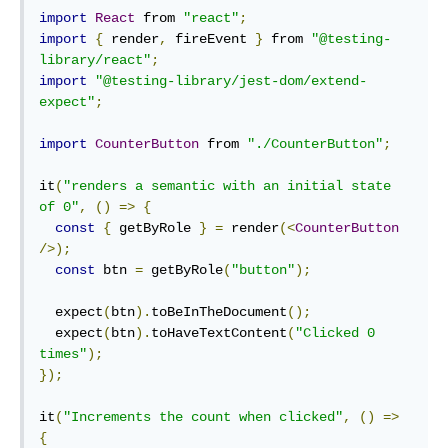
import
React
 from 
"react"
;
import
{
 render
,
 fireEvent 
}
 from 
"@testing-
library/react"
;
import
"@testing-library/jest-dom/extend-
expect"
;
import
CounterButton
 from 
"./CounterButton"
;
it
(
"renders a semantic with an initial state 
of 0"
,
()
=>
{
const
{
 getByRole 
}
=
 render
(<
CounterButton
/>);
const
 btn 
=
 getByRole
(
"button"
);
  expect
(
btn
).
toBeInTheDocument
();
  expect
(
btn
).
toHaveTextContent
(
"Clicked 0 
times"
);
});
it
(
"Increments the count when clicked"
,
()
=>
{