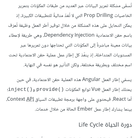
تُسمَّى مشكلة تمرير البيانات عبر العديد من طبقات المكوّنات بتمرير
الخاصيات Prop Drilling التي لا تُعَدّ مثاليةً للتطبيقات الكبيرة، إذ
يمكن التحايل على هذه المشكلة من خلال توفير أطر العمل وظيفة تُعرَف
باسم حقن الاعتمادية Dependency Injection، وهي طريقة لإعطاء
بيانات معينة مباشرةً إلى المكوّنات التي تحتاجها دون تمريرها عبر
المستويات المتداخلة، إذ ينفّذ كل إطار عمل عملية حقن الاعتمادية تحت
اسم مختلف وبطريقة مختلفة، ولكن التأثير هو نفسه في النهاية.
يسمّي إطار العمل Angular هذه العملية حقن الاعتمادية، في حين
يمتلك إطار العمل Vue توابع المكوّنات
و
؛
inject()‎
provide()‎
أما React، فيحتوي على واجهة برمجة تطبيقات السياق Context
API
،
بينما يشارك إطار عمل Ember الحالة من خلال خدمات.
دورة الحياة Life Cycle