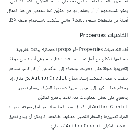
تحتاجها، والحالة الداخلية التي يجب أن يديرها المكوِّن، والأحداث التي
يمكن للمستخدِم أن أن يتفاعل بها مع المكوِّن، كما سنعطي في هذا المقال
أمثلةً من مقتطفات شيفرة React والتي ستُكتَب باستخدام صيغة JSX.
الخاصيات Properties
تُعَدّ الخاصيات Properties -أو props اختصارًا- بيانات خارجية
يحتاجها المكوِّن من أجل تصييرها Render، ولنفترض أنك تنشئ موقعًا
إلكترونيًا لمجلة على الإنترنت، وتحتاج إلى التأكُّد من أن كل كاتب مساهم
يُنسَب له عمله، فيمكنك إنشاء مكوِّن
لكل مقال، إذ
AuthorCredit
يحتاج هذا المكوِّن إلى عرض صورة شخصية للمؤلف وسطر قصير
يحتوي على بعض المعلومات عنه، لذلك يحتاج المكوِّن
إلى قبول بعض الخاصيات من أجل معرفة الصورة
AuthorCredit
المراد تصييرها والسطر القصير المطلوب طباعته، إذ يمكن أن يبدو تمثيل
React للمكوِّن
كما يلي:
AuthorCredit