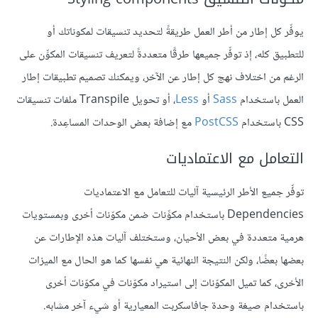
يوفِّر كل إطار من أطر العمل طريقةً لتحديد تنسيقات لمكوناتك أو
للتطبيق كله، إذ توفِّر جميعها طرقًا متعددةً لتعريف تنسيقات المكوِّن على
الرغم من اختلاف نهج كل إطار عن الآخر، ويمكنك تصميم تطبيقات إطار
العمل باستخدام
Sass
أو
Less
، أو تحويل Transpile ملفات تنسيقات
CSS باستخدام
PostCSS
مع إضافة بعض الوحدات المساعِدة.
التعامل مع الاعتماديات
توفِّر جميع الأطر الرئيسية آليات للتعامل مع الاعتماديات
Dependencies باستخدام مكوِّنات ضمن مكوّنات أخرى وبمستويات
هرمية متعددة في بعض الأحيان، وستختلف آليات هذه الإطارات عن
بعضها بعضًا، ولكن النتيجة النهائية هي نفسها كما هو الحال مع الميزات
الأخرى، كما تميل المكوّنات إلى استيراد مكوّنات في مكوّنات أخرى
باستخدام صيغة وحدة جافاسكربت المعيارية أو شيء آخر مشابه.