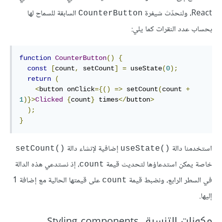
React، ولنحدّث شيفرة
السابقة للسماح لها
CounterButton
بحساب عدد النقرات كما يلي:
function
CounterButton
()
{
const
[
count
,
 setCount
]
=
 useState
(
0
);
return
(
<
button onClick
={()
=>
 setCount
(
count 
+
1
)}>
Clicked
{
count
}
 times
</
button
>
);
}
استخدمنا دالة
إضافية لإنشاء دالة
setCount()‎
useState()‎
خاصة يمكن استدعاؤها لتحديث قيمة
، إذ نستدعي هذه الدالة
count
في السطر الرابع، ونضبط قيمة
على قيمتها الحالية مع إضافة 1
count
إليها.
مكونات التنسيق Styling components