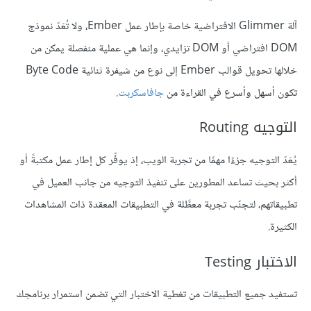
آلة Glimmer الافتراضية خاصة بإطار عمل Ember، ولا تُعَدّ نموذج
DOM افتراضي أو DOM تزايدي، وإنما هي عملية منفصلة يمكن من
خلالها تحويل قوالب Ember إلى نوع من شيفرة ثنائية Byte Code
تكون أسهل وأسرع في القراءة من
جافاسكربت
.
التوجيه Routing
يُعَدّ التوجيه جزءًا مهمًا من تجربة الويب، إذ يوفِّر كل إطار عمل مكتبةً أو
أكثر بحيث تساعد المطورين على تنفيذ التوجيه من جانب العميل في
تطبيقاتهم، لتجنّب تجربة معطَّلة في التطبيقات المعقدة ذات المشاهدات
الكثيرة.
الاختبار Testing
تستفيد جميع التطبيقات من تغطية الاختبار التي تضمن استمرار برنامجك