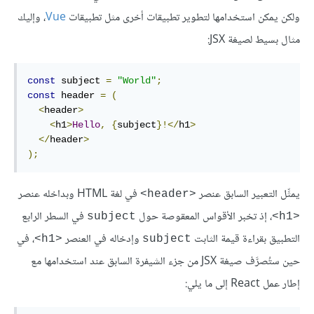
ولكن يمكن استخدامها لتطوير تطبيقات أخرى مثل تطبيقات
Vue
، وإليك
مثال بسيط لصيغة JSX:
const
 subject 
=
"World"
;
const
 header 
=
(
<
header
>
<
h1
>
Hello
,
{
subject
}!</
h1
>
</
header
>
);
يمثِّل التعبير السابق عنصر
في لغة HTML وبداخله عنصر
<header>
، إذ تخبر الأقواس المعقوصة حول
في السطر الرابع
subject
<h1>
التطبيق بقراءة قيمة الثابت
وإدخاله في العنصر
، في
<h1>
subject
حين ستُصرَّف صيغة JSX من جزء الشيفرة السابق عند استخدامها مع
إطار عمل React إلى ما يلي: