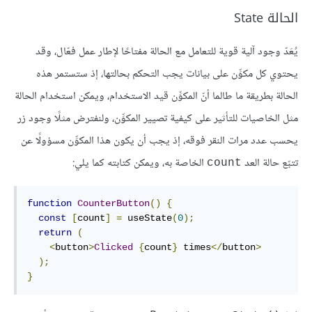
الحالة State
يُعَدّ وجود آلية قوية للتعامل مع الحالة مفتاحًا لإطار عمل فعّال، وقد
يحتوي كل مكوِّن على بيانات يجب التحكم بحالتها، إذ ستستمر هذه
الحالة بطريقة ما طالما أنّ المكوِّن قيد الاستخدام، ويمكن استخدام الحالة
مثل الخاصيات للتأثير على كيفية تصيير المكوِّن، ولنفترض مثلًا وجود زر
يحسب عدد مرات النقر فوقه، إذ يجب أن يكون هذا المكوِّن مسؤولًا عن
تتبّع حالة العد
الخاصة به، ويمكن كتابته كما يلي:
count
function
CounterButton
()
{
const
[
count
]
=
 useState
(
0
);
return
(
<
button
>
Clicked
{
count
}
 times
</
button
>
);
}