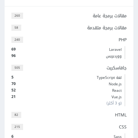
مقالات برمجة عامة
260
مقالات برمجة متقدمة
58
PHP
240
69
Laravel
96
ووردبريس
جافاسكربت
505
5
لغة TypeScript
70
Node.js
52
React
21
Vue.js
(و 3 أكثر)
HTML
82
CSS
215
6
Sass