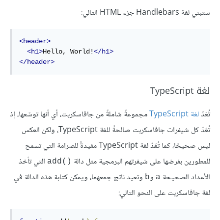
ستبني لغة Handlebars جزء HTML التالي:
<header>
<h1>
Hello, World!
</h1>
</header>
لغة TypeScript
تُعَدّ
لغة TypeScript
مجموعةً شاملةً من جافاسكربت، أي أنها توسّعها، إذ
تُعَدّ كل شيفرات جافاسكربت صالحةً للغة TypeScript، ولكن العكس
ليس صحيحًا، كما تُعَدّ لغة TypeScript مفيدةً للصرامة التي تسمح
للمطورين بفرضها على شيفرتهم البرمجية مثل دالة
التي تأخذ
add()‎
الأعداد الصحيحة
و
وتعيد ناتج جمعهما، ويمكن كتابة هذه الدالة في
b
a
لغة جافاسكربت على النحو التالي: