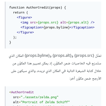
function AuthorCredit(props) {

  return (

<figure>
<img
src
=
{props.src}
alt
=
{props.alt}
/>
<figcaption>
{props.byline}
</figcaption>
</figure>
  );

}
تمثِّل {props.src} و{props.alt} و{props.byline} المكان الذي
ستُدرَج فيه الخاصيات ضمن المكوِّن، إذ يمكن تصيير هذا المكوِّن من
خلال كتابة الشيفرة التالية في المكان الذي نريده، والذي سيكون على
الأرجح ضمن مكوِّن آخر:
<
AuthorCredit
  src
=
"./assets/zelda.png"
  alt
=
"Portrait of Zelda Schiff"