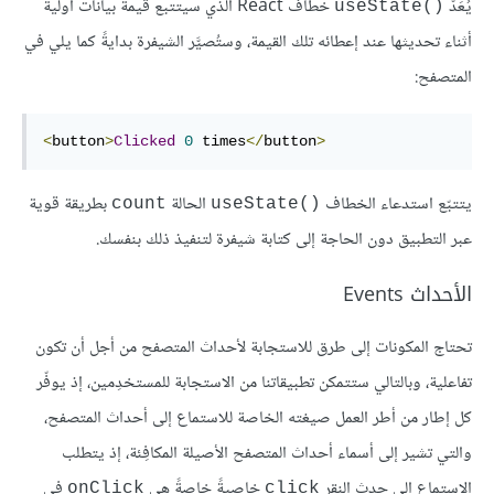
يُعَدّ
خطاف React الذي سيتتبع قيمة بيانات أولية
useState()‎
أثناء تحديثها عند إعطائه تلك القيمة، وستُصيَّر الشيفرة بدايةً كما يلي في
المتصفح:
<
button
>
Clicked
0
 times
</
button
>
يتتبّع استدعاء الخطاف
الحالة
بطريقة قوية
count
useState()‎
عبر التطبيق دون الحاجة إلى كتابة شيفرة لتنفيذ ذلك بنفسك.
الأحداث Events
تحتاج المكونات إلى طرق للاستجابة لأحداث المتصفح من أجل أن تكون
تفاعلية، وبالتالي ستتمكن تطبيقاتنا من الاستجابة للمستخدِمين، إذ يوفّر
كل إطار من أطر العمل صيغته الخاصة للاستماع إلى أحداث المتصفح،
والتي تشير إلى أسماء أحداث المتصفح الأصيلة المكافِئة، إذ يتطلب
الاستماع إلى حدث النقر
خاصيةً خاصةً هي
في
onClick
click