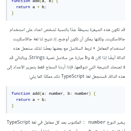
function
 add
(
a
,
 b
)
{
return
 a 
+
 b
;
}
قد تكون هذه الشيفرة بسيطةً جدًا بالنسبة لشخص اعتاد على استخدام
جافاسكربت، ولكنها يمكن أن تكون أوضح، إذ تتيح لنا لغة جافاسكربت
استخدام المعامل
لربط السلاسل مع بعضها بعضًا، لذلك ستعمل هذه
+
الدالة أيضًا إذا كان
و
عبارة عن سلاسل نصية Strings، وبالتالي قد
b
a
لا تمنحك النتيجة التي تتوقعها، فإذا أردنا السماح فقط بتمرير الأعداد إلى
هذه الدالة، فستجعل لغة TypeScript ذلك ممكنًا كما يلي:
function
 add
(
a
:
 number
,
 b
:
 number
)
{
return
 a 
+
 b
;
}
يخبر النوع
المكتوب بعد كل معامِل في لغة TypeScript
‎: number