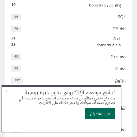
19
إطار عمل Bootstrap
SQL
59
لغة C#‎
79
31
‎.NET
28
منصة Xamarin
لغة C++‎
68
لغة C
45
بايثون
297
66
Flask
43
Django
لغة روبي
50
23
إطار العمل Ruby on Rails
لغة Go
58