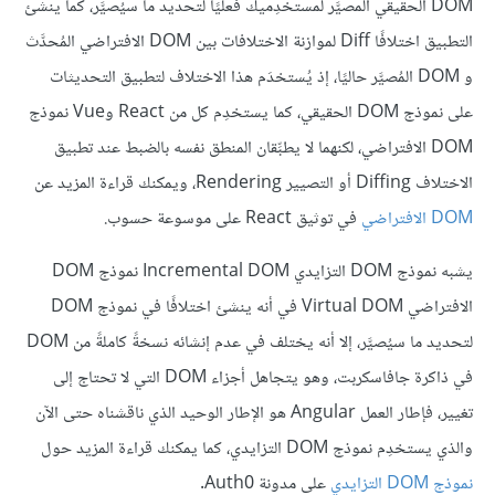
DOM الحقيقي المصيَّر لمستخدِميك فعليًا لتحديد ما سيُصيَّر، كما ينشئ
التطبيق اختلافًا Diff لموازنة الاختلافات بين DOM الافتراضي المُحدَّث
و DOM المُصيَّر حاليًا، إذ يُستخدَم هذا الاختلاف لتطبيق التحديثات
على نموذج DOM الحقيقي، كما يستخدِم كل من React وVue نموذج
DOM الافتراضي، لكنهما لا يطبِّقان المنطق نفسه بالضبط عند تطبيق
الاختلاف Diffing أو التصيير Rendering، ويمكنك قراءة المزيد عن
DOM الافتراضي
في توثيق React على موسوعة حسوب.
يشبه نموذج DOM التزايدي Incremental DOM نموذج DOM
الافتراضي Virtual DOM في أنه ينشئ اختلافًا في نموذج DOM
لتحديد ما سيُصيَّر، إلا أنه يختلف في عدم إنشائه نسخةً كاملةً من DOM
في ذاكرة جافاسكربت، وهو يتجاهل أجزاء DOM التي لا تحتاج إلى
تغيير، فإطار العمل Angular هو الإطار الوحيد الذي ناقشناه حتى الآن
والذي يستخدِم نموذج DOM التزايدي، كما يمكنك قراءة المزيد حول
نموذج DOM التزايدي
على مدونة Auth0.