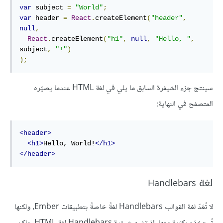
var
 subject 
=
"World"
;
var
 header 
=
React
.
createElement
(
"header"
,
null
,
React
.
createElement
(
"h1"
,
null
,
"Hello, "
,
subject
,
"!"
)
);
سينتج جزء الشيفرة السابق ما يلي في لغة HTML عندما يصيّره
المتصفح في النهاية:
<header>
<h1>
Hello, World!
</h1>
</header>
لغة Handlebars
لا تُعَدّ لغة القوالب Handlebars لغةً خاصةً بتطبيقات Ember، ولكنها