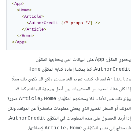
<
App
>
<
Home
>
<
Article
>
<
AuthorCredit
{
/* props */
}
/>
</
Article
>
</
Home
>
</
App
>
يحتوي المكوِّن
على البيانات التي يحتاجها المكوِّن
App
، كما يمكننا إعادة كتابة المكوِّن
Home
AuthorCredit
و
لمعرفة كيفية تمرير الخاصيات، ولكن قد يكون ذلك مملًا
Article
إذا كان هناك العديد من المستويات بين أصل ووجهة البيانات، كما قد
يؤثر ذلك على الأداء، فلا يستخدِم المكوِّنان
و
صورة
Article
Home
المؤلف أو السطر القصير الذي يعطي معلومات مختصَرةً عن المؤلف، ولكن
إذا أردنا الحصول على هذه المعلومات في المكوِّن
،
AuthorCredit
فينحتاج إلى تغيير المكوِّنَين
و
لإضافتها.
Article
Home