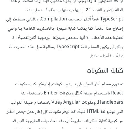
أنّ كلا المعامِلَين
و
يجب أن يكونا عددَين، فإذا أردنا استخدام هذه
b
a
الدالة وتمرير القيمة
إليها بوصفها وسيطًا، فستعطي لغة
'2'
TypeScript خطأً أثناء التصريف Compilation، وبالتالي سنضطر إلى
إصلاح هذا الخطأ، كما يمكننا كتابة شيفرة جافاسكربت الخاصة بنا والتي
تعطينا هذه الأخطاء، إلا أنها ستجعل شيفرتنا البرمجية أكثر تفصيلًا، إذ
يمكن أن يكون السماح للغة TypeScript بمعالجة مثل هذه الفحوصات
نيابةً عنا أمرًا منطقيًا.
كتابة المكونات
تحتوي معظم أطر العمل على نموذج مكونات، إذ يمكن كتابة مكونات
React باستخدام صيغة JSX، ومكونات Ember باستخدام لغة
Handlebars، ومكونات Angular وVue باستخدام صيغة القوالب
التي توسّع لغة HTML قليلًا، كما توفِّر مكونات كل إطار عمل -بغض النظر
عن كيفية كتابة المكونات- طريقةً لوصف الخاصيات الخارجية التي قد