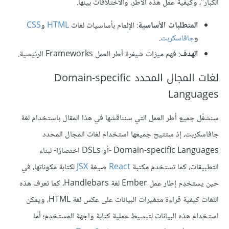
الكبار"، وكيفية عمل هذه الأطر، والاختلافات بينها.
المتطلبات الأساسية
: الإلمام بأساسيات لغات
HTML
و
CSS
و
جافاسكربت
.
الهدف
: فهم ميزات شيفرة أطر العمل Frameworks الرئيسية.
لغات المجال المحدد Domain-specific
Languages
سنشغّل جميع أطر العمل التي سنناقشها في هذا المقال باستخدام لغة
جافاسكربت، إذ ستتيح جميعها استخدام لغات المجال المحدد
Domain-specific Languages -أو DSLs اختصارًا- لبناء
التطبيقات، كما تستخدم مكتبة
React
صيغة
JSX
لكتابة مكوناتها، في
حين يستخدِم إطار عمل Ember لغة Handlebars، كما تعرف هذه
اللغات كيفية قراءة متغيرات البيانات على عكس لغة HTML، ويمكن
استخدام هذه البيانات لتبسيط عملية كتابة واجهة المستخدِم؛ أما