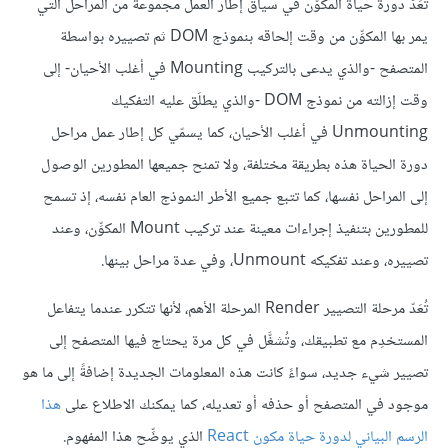
تُعَدّ دورة حياة المكوّن في سياق إطار العمل مجموعةً من المراحل التي
يمر بها المكوِّن من وقت إلحاقه بنموذج DOM ثم تصييره بواسطة
المتصفح -والذي يدعى بالتركيب Mounting في أغلب الأحيان- إلى
وقت إزالته من نموذج DOM -والذي يطلَق عليه التفكيك
Unmounting في أغلب الأحيان، كما يسمّي كل إطار عمل مراحل
دورة الحياة هذه بطريقة مختلفة، ولا تمنح جميعها المطورين الوصول
إلى المراحل نفسها، كما تتبع جميع الأطر النموذج العام نفسه، إذ تسمح
للمطورين بتنفيذ إجراءات معينة عند تركيب Mount المكوِّن، وعند
تصييره، وعند تفكيكه Unmount، وفي عدة مراحل بينها.
تُعَدّ مرحلة التصيير Render المرحلة الأهم، لأنها تتكرر عندما يتفاعل
المستخدِم مع تطبيقك، وتُشغَّل في كل مرة يحتاج فيها المتصفح إلى
تصيير شيء جديد، سواءً كانت هذه المعلومات الجديدة إضافةً إلى ما هو
موجود في المتصفح أو حذفه أو تعديله، كما يمكنك الاطلاع على
هذا
الرسم البياني لدورة حياة مكون React
الذي يوضِّح هذا المفهوم.