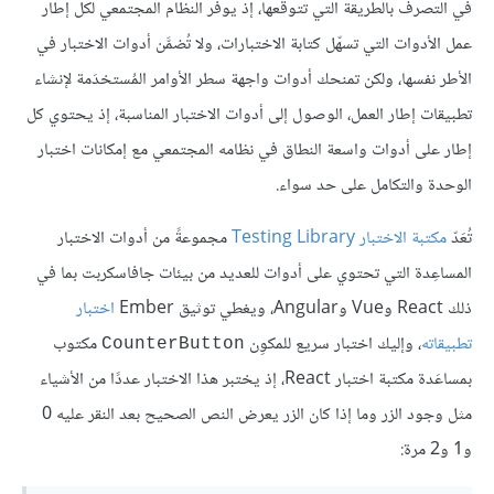
في التصرف بالطريقة التي تتوقعها، إذ يوفر النظام المجتمعي لكل إطار
عمل الأدوات التي تسهّل كتابة الاختبارات، ولا تُضمَّن أدوات الاختبار في
الأطر نفسها، ولكن تمنحك أدوات واجهة سطر الأوامر المُستخدَمة لإنشاء
تطبيقات إطار العمل، الوصول إلى أدوات الاختبار المناسبة، إذ يحتوي كل
إطار على أدوات واسعة النطاق في نظامه المجتمعي مع إمكانات اختبار
الوحدة والتكامل على حد سواء.
تُعَدّ
مكتبة الاختبار Testing Library
مجموعةً من أدوات الاختبار
المساعِدة التي تحتوي على أدوات للعديد من بيئات جافاسكربت بما في
ذلك React وVue وAngular، ويغطي توثيق Ember
اختبار
تطبيقاته
، وإليك اختبار سريع للمكوِن
مكتوب
CounterButton
بمساعَدة مكتبة اختبار React، إذ يختبر هذا الاختبار عددًا من الأشياء
مثل وجود الزر وما إذا كان الزر يعرض النص الصحيح بعد النقر عليه 0
و1 و2 مرة: