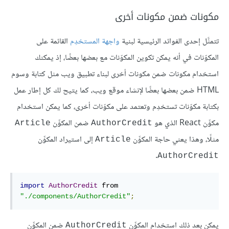
مكونات ضمن مكونات أخرى
تتمثَّل إحدى الفوائد الرئيسية لبنية
واجهة المستخدِم
القائمة على
المكوّنات في أنه يمكن تكوين المكوّنات مع بعضها بعضًا، إذ يمكنك
استخدام مكونات ضمن مكونات أخرى لبناء تطبيق ويب مثل كتابة وسوم
HTML ضمن بعضها بعضًا لإنشاء موقع ويب، كما يتيح لك كل إطار عمل
بكتابة مكوّنات تستخدِم وتعتمد على مكوّنات أخرى، كما يمكن استخدام
مكوِّن React الذي هو
ضمن المكوِّن
Article
AuthorCredit
مثلًا، وهذا يعني حاجة المكوِّن
إلى استيراد المكوِّن
Article
.
AuthorCredit
import
AuthorCredit
 from 
"./components/AuthorCredit"
;
يمكن بعد ذلك استخدام المكوِّن
ضمن المكوِّن
AuthorCredit