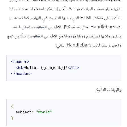
تُستخدَم بكثرة معها، إذ تشبه شيفرة Handlebars لغة HTML، ولكن
لديها خيار سحب البيانات من مكان آخر، إذ يمكن استخدام هذه البيانات
للتأثير على ملفات HTML التي يبنيها التطبيق في النهاية، كما تستخدِم
لغة Handlebars -مثل صيغة JSX- الأقواس المعقوصة لحقن قيمة
متغير، ولكنها تستخدِم زوجًا مزدوجًا من الأقواس المعقوصة بدلًا من زوج
واحد، وإليك قالب Handlebars التالي:
<header>
<h1>
Hello, {{subject}}!
</h1>
</header>
والبيانات التالية:
{
  subject
:
"World"
}