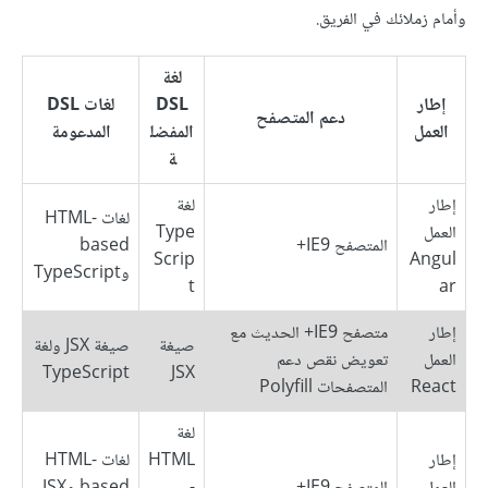
وأمام زملائك في الفريق.
لغة
إطار
DSL
لغات DSL
دعم المتصفح
العمل
المفضل
المدعومة
ة
إطار
لغة
لغات HTML-
العمل
Type
المتصفح IE9+
based
Scrip
Angul
وTypeScript
t
ar
إطار
متصفح IE9+ الحديث مع
صيغة
صيغة JSX ولغة
العمل
تعويض نقص دعم
TypeScript
JSX
React
المتصفحات Polyfill
لغة
إطار
HTML
لغات HTML-