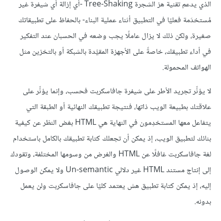
الذي يدعم تقنية هز الشجرة Tree-Shaking -أي إزالة أي شيفرة غير
مُستخدَمة فعليًا في التطبيق أثناء عملية البناء- بالحفاظ على تطبيقاتك
صغيرة، ولكن ذلك لا يزال عاملًا يجب وضعه في الحسبان عند التفكير
في أداء تطبيقك، خاصةً على الأجهزة المقيَّدة بالشبكة أو بالتخزين مثل
الهواتف المحمولة.
لا يؤثِّر تجريد الأطر على شيفرة جافاسكربت فحسب، وإنما يؤثِّر على
علاقتك بطبيعة الويب ذاتها، فنتيجة تطبيقك النهائية أو الطبقة التي
يتفاعل معها المستخدِمون في النهاية هي HTML بغض النظر عن كيفية
بنائك لتطبيق الويب، إذ يمكن أن تجعلك كتابة تطبيقك بالكامل باستخدام
لغة جافاسكربت غافلًا عن HTML والغرض من وسومها المختلفة، وتقودك
إلى إنتاج مستند HTML غير دلالي Un-semantic ولا يمكن الوصول
إليه، إذ يمكن كتابة تطبيق هش يعتمد كليًا على جافاسكربت ولن يعمل
بدونه.