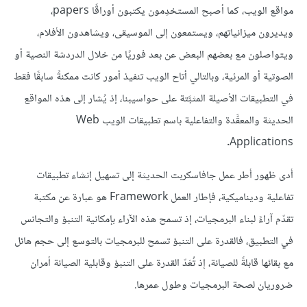
مواقع الويب، كما أصبح المستخدِمون يكتبون أوراقًا papers،
ويديرون ميزانياتهم، ويستمعون إلى الموسيقى، ويشاهدون الأفلام،
ويتواصلون مع بعضهم البعض عن بعد فوريًا من خلال الدردشة النصية أو
الصوتية أو المرئية، وبالتالي أتاح الويب تنفيذ أمور كانت ممكنةً سابقًا فقط
في التطبيقات الأصيلة المثبَّتة على حواسيبنا، إذ يُشار إلى هذه المواقع
الحديثة والمعقَّدة والتفاعلية باسم تطبيقات الويب Web
Applications.
أدى ظهور أطر عمل جافاسكربت الحديثة إلى تسهيل إنشاء تطبيقات
تفاعلية وديناميكية، فإطار العمل Framework هو عبارة عن مكتبة
تقدّم آراءً لبناء البرمجيات، إذ تسمح هذه الآراء بإمكانية التنبؤ والتجانس
في التطبيق، فالقدرة على التنبؤ تسمح للبرمجيات بالتوسع إلى حجم هائل
مع بقائها قابلةً للصيانة، إذ تُعَدّ القدرة على التنبؤ وقابلية الصيانة أمران
ضروريان لصحة البرمجيات وطول عمرها.