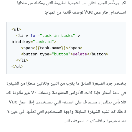
لكن يوضِّح الجزء التالي من الشيفرة الطريقة التي يمكنك من خلالها
استخدام إطار عمل Vue لوصف قائمة من المهام:
<
ul
>
<
li v
-
for
=
"task in tasks"
 v
-
bind
:
key
=
"task.id"
>
<
span
>{{
task
.
name
}}</
span
>
<
button type
=
"button"
>
Delete
</
button
>
</
li
>
</
ul
>
يختصر جزء الشيفرة السابق ما يقرب من اثنين وثلاثين سطرًا من الشيفرة
في ستة أسطر، فإذا كانت الأقواس المعقوصة وسمات
غير مألوفة لك،
v-‎
فلا بأس بذلك، إذ سنتعرّف على الصيغة التي يستخدِمها إطار عمل Vue
لاحقًا، كما تشبه الشيفرة السابقة واجهة المستخدِم التي تمثِّلها، في حين لا
تشبه شيفرة جافاسكربت الصرفة ذلك.