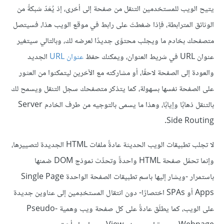
يتيح الويب للمستخدمين التنقل من صفحة إلى أخرى، إذ يُعَدّ شبكةً من
الوثائق المترابطة، فإذا ضغطتَ على رابط في موقع الويب هذا، فسيتصل
متصفحك بخادم ما ويجلب محتوًى جديدًا لعرضه لك، وبالتالي سيتغير
عنوان URL في شريط العنوان، ويمكنك حفظ
عنوان URL
الجديد
والعودة إلى الصفحة لاحقًا، أو مشاركته مع الآخرين ليتمكنوا من العثور
على الصفحة نفسها بسهولة، كما يتذكر متصفحك سجل التنقل ويسمح لك
بالتنقل ذهابًا وإيابًا، وهذا ما يسمى بالتوجيه من طرف الخادم Server
Side Routing.
لا تجلب تطبيقات الويب الحديثة عادةً ملفات HTML الجديدة لتصييرها،
وإنما تحمّل صفحة HTML واحدةً وتحدِّث نموذج DOM ضمنها
باستمرار -ويشار إليها باسم تطبيقات الصفحة الواحدة Single Page
Apps أو SPAs اختصارًا- دون انتقال المستخدِمين إلى عناوين جديدة
على الويب، كما يطلَق عادةً على كل صفحة ويب وهمية Pseudo-