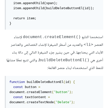
  item.appendChild(span);

  item.appendChild(buildDeleteButtonEl(id));

  return item;

}
استخدمنا التابع
لإنشاء
document.createElement()‎
العنصر
والعديد من أسطر الشيفرة لإنشاء الخصائص والعناصر
<li>
الأبناء التي يحتاجها، في حين يشير جزء الشيفرة التالي إلى دالة بناء
أخرى هي
، والتي تتبع نمطًا مشابهًا
buildDeleteButtonEl()‎
للنمط الذي استخدمناه لبناء عنصر القائمة:
function
 buildDeleteButtonEl
(
id
)
{
const
 button 
=
document
.
createElement
(
'button'
);
const
 textContent 
=
document
.
createTextNode
(
'Delete'
);