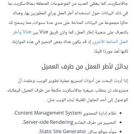
جافاسكربت، كما يغطّي العديد من الموضوعات المتعلقة بجافاسكربت بما
في ذلك البيانات حول استخدام أطر العمل ورأي المطورين بها، وهناك
حاليًا مجموعة من البيانات المتاحة على مدى عدة سنوات، مما يسمح لك
بالتعرف على شعبية إطار العمل، كما وازن فريق Vue بين
Vue وأطر
العمل الشائعة الأخرى
، إذ قد يكون هناك بعض التحيز في هذه الموازنة،
لكنها تُعَدّ موردًا قيّمًا.
بدائل لأطر العمل من طرف العميل
إذا أردت البحث عن أدوات لتسريع عملية تطوير الويب، وعلمتَ أنّ
مشروعك لن يتطلب شيفرة جافاسكربت مكثفةً من طرف العميل، فيمكنك
الوصول إلى أحد الحلول القليلة لبناء الويب مثل:
نظام إدارة المحتوى Content Management System.
التصيير من طرف الخادم Server-side Rendering.
مولّد موقع ساكن Static Site Generator.