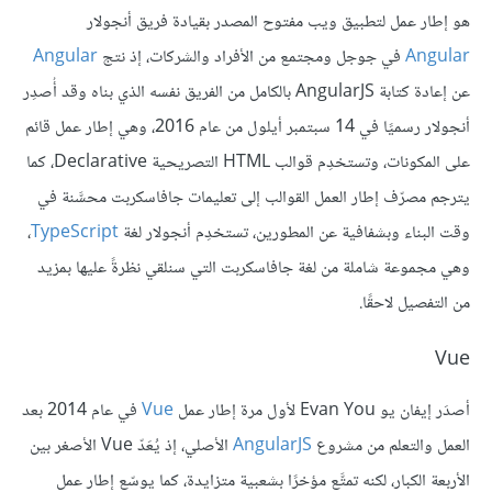
هو إطار عمل لتطبيق ويب مفتوح المصدر بقيادة فريق أنجولار
Angular
في جوجل ومجتمع من الأفراد والشركات، إذ نتج
Angular
عن إعادة كتابة AngularJS بالكامل من الفريق نفسه الذي بناه وقد أُصدِر
أنجولار رسميًا في 14 سبتمبر أيلول من عام 2016، وهي إطار عمل قائم
على المكونات، وتستخدِم قوالب HTML التصريحية Declarative، كما
يترجم مصرّف إطار العمل القوالب إلى تعليمات جافاسكربت محسَّنة في
وقت البناء وبشفافية عن المطورين، تستخدِم أنجولار لغة
TypeScript
،
وهي مجموعة شاملة من لغة جافاسكربت التي سنلقي نظرةً عليها بمزيد
من التفصيل لاحقًا.
Vue
أصدَر إيفان يو Evan You لأول مرة إطار عمل
Vue
في عام 2014 بعد
العمل والتعلم من مشروع
AngularJS
الأصلي، إذ يُعَدّ Vue الأصغر بين
الأربعة الكبار، لكنه تمتَّع مؤخرًا بشعبية متزايدة، كما يوسّع إطار عمل