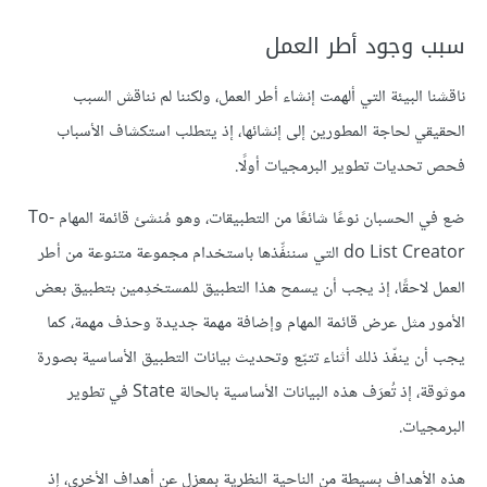
سبب وجود أطر العمل
ناقشنا البيئة التي ألهمت إنشاء أطر العمل، ولكننا لم نناقش السبب
الحقيقي لحاجة المطورين إلى إنشائها، إذ يتطلب استكشاف الأسباب
فحص تحديات تطوير البرمجيات أولًا.
ضع في الحسبان نوعًا شائعًا من التطبيقات، وهو مُنشئ قائمة المهام To-
do List Creator التي سننفِّذها باستخدام مجموعة متنوعة من أطر
العمل لاحقًا، إذ يجب أن يسمح هذا التطبيق للمستخدِمين بتطبيق بعض
الأمور مثل عرض قائمة المهام وإضافة مهمة جديدة وحذف مهمة، كما
يجب أن ينفّذ ذلك أثناء تتبّع وتحديث بيانات التطبيق الأساسية بصورة
موثوقة، إذ تُعرَف هذه البيانات الأساسية بالحالة State في تطوير
البرمجيات.
هذه الأهداف بسيطة من الناحية النظرية بمعزل عن أهداف الأخرى، إذ