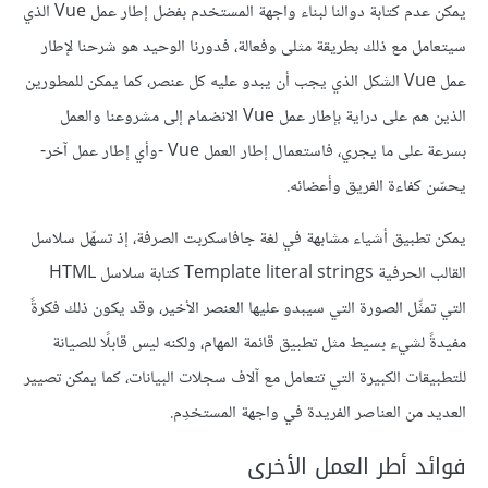
يمكن عدم كتابة دوالنا لبناء واجهة المستخدم بفضل إطار عمل Vue الذي
سيتعامل مع ذلك بطريقة مثلى وفعالة، فدورنا الوحيد هو شرحنا لإطار
عمل Vue الشكل الذي يجب أن يبدو عليه كل عنصر، كما يمكن للمطورين
الذين هم على دراية بإطار عمل Vue الانضمام إلى مشروعنا والعمل
بسرعة على ما يجري، فاستعمال إطار العمل Vue -وأي إطار عمل آخر-
يحسّن كفاءة الفريق وأعضائه.
يمكن تطبيق أشياء مشابهة في لغة جافاسكربت الصرفة، إذ تسهّل سلاسل
القالب الحرفية Template literal strings كتابة سلاسل HTML
التي تمثِّل الصورة التي سيبدو عليها العنصر الأخير، وقد يكون ذلك فكرةً
مفيدةً لشيء بسيط مثل تطبيق قائمة المهام، ولكنه ليس قابلًا للصيانة
للتطبيقات الكبيرة التي تتعامل مع آلاف سجلات البيانات، كما يمكن تصيير
العديد من العناصر الفريدة في واجهة المستخدِم.
فوائد أطر العمل الأخرى