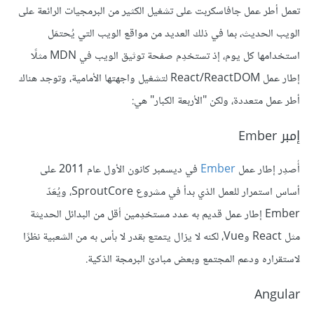
تعمل أطر عمل جافاسكربت على تشغيل الكثير من البرمجيات الرائعة على
الويب الحديث، بما في ذلك العديد من مواقع الويب التي يُحتمَل
استخدامها كل يوم، إذ تستخدِم صفحة توثيق الويب في MDN مثلًا
إطار عمل React/ReactDOM لتشغيل واجهتها الأمامية، وتوجد هناك
أطر عمل متعددة، ولكن "الأربعة الكبار" هي:
إمبر Ember
أُصدِر إطار عمل
Ember
في ديسمبر كانون الأول عام 2011 على
أساس استمرار للعمل الذي بدأ في مشروع SproutCore، ويُعَدّ
Ember إطار عمل قديم به عدد مستخدِمين أقل من البدائل الحديثة
مثل React وVue، لكنه لا يزال يتمتع بقدر لا بأس به من الشعبية نظرًا
لاستقراره ودعم المجتمع وبعض مبادئ البرمجة الذكية.
Angular