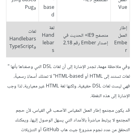
العمل
المتصفح IE9+
-
based وJSX
Vue
base
وPug
d
إطار
لغة
لغات
العمل
متصفح IE9+ الحديث في
Hand
Handlebars
Embe
إصدار Ember رقم 2.18
lebar
وTypeScript
s
r
وفي ملاحظة مهمة، تجدر الإشارة إلى أن لغات DSL التي وصفناها بأنها "
لغات تستند إلى HTML أو HTML-based" لا تمتلك أسماءً رسميةً،
فهي ليست لغات DSL حقيقية، ولكنها لغة HTML غير معيارية، لذا وجب
الإشارة إلى هذه النقطة.
قد يكون مجتمع إطار العمل المقياس الأصعب في القياس، لأن حجم
المجتمع لا يرتبط مباشرةً بالأعداد التي يسهل الوصول إليها، ويمكنك
التحقق من عدد نجوم مشروع جيت هاب GitHub أو التنزيلات