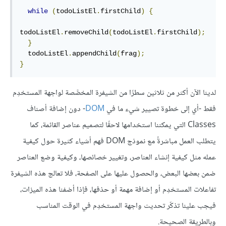
while
(
todoListEl
.
firstChild
)
{
todoListEl
.
removeChild
(
todoListEl
.
firstChild
);
}
  todoListEl
.
appendChild
(
frag
);
}
لدينا الآن أكثر من ثلاثين سطرًا من الشيفرة المخصَّصة لواجهة المستخدِم
فقط -أي إلى خطوة تصيير شيء ما في
DOM
- دون إضافة أصناف
Classes التي يمكننا استخدامها لاحقًا لتصميم عناصر القائمة، كما
يتطلب العمل مباشرةً مع نموذج DOM فهم أشياء كثيرة حول كيفية
عمله مثل كيفية إنشاء العناصر، وتغيير خصائصها، وكيفية وضع العناصر
ضمن بعضها البعض، والحصول عليها على الصفحة، فلا تعالج هذه الشيفرة
تفاعلات المستخدِم أو إضافة مهمة أو حذفها، فإذا أضفنا هذه الميزات،
فيجب علينا تذكّر تحديث واجهة المستخدِم في الوقت المناسب
وبالطريقة الصحيحة.