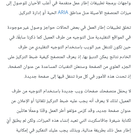
واجهات برمجة تطبيقات إطار عمل متقدمة في أغلب الأحيان للوصول إلى
ميزات المتصفح الأصيلة مثل مناطق
ARIA
الحية أو إدارة التركيز.
تخلق تطبيقات إطار العمل في بعض الحالات حواجز وصول غير موجودة
في المواقع التقليدية مثل التوجيه من طرف العميل كما ذكرنا سابقًا، في
حين تكون للتنقل عبر الويب باستخدام التوجيه التقليدي من طرف
الخادم نتائج يمكن التنبؤ بها، إذ يعرف المتصفح كيفية ضبط التركيز على
الجزء العلوي من الصفحة وستعلن التقنيات المساعدة عن عنوان الصفحة،
إذ تحدث هذه الأمور في كل مرة تنتقل فيها إلى صفحة جديدة.
لا يحمّل متصفحك صفحات ويب جديدة باستخدام التوجيه من طرف
العميل، لذلك لا يعرف أنه يجب عليه ضبط التركيز تلقائيًا أو الإعلان عن
عنوان صفحة جديد، وقد كرّس مؤلفو أطر العمل وقتًا وعملًا هائلَين
لكتابة شيفرة جافاسكربت التي تعيد إنشاء هذه الميزات، ولكن لم يطبّق أيّ
إطار عمل ذلك بطريقة مثالية، وبذلك يجب عليك التفكير في إمكانية