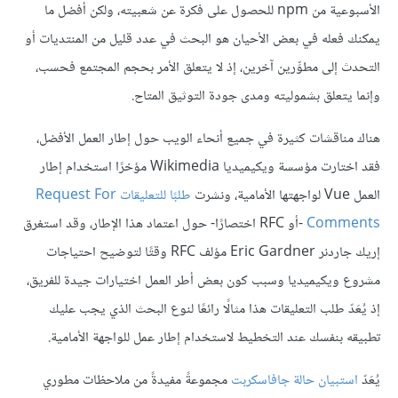
الأسبوعية من npm للحصول على فكرة عن شعبيته، ولكن أفضل ما
يمكنك فعله في بعض الأحيان هو البحث في عدد قليل من المنتديات أو
التحدث إلى مطوِّرين آخرين، إذ لا يتعلق الأمر بحجم المجتمع فحسب،
وإنما يتعلق بشموليته ومدى جودة التوثيق المتاح.
هناك مناقشات كثيرة في جميع أنحاء الويب حول إطار العمل الأفضل،
فقد اختارت مؤسسة ويكيميديا Wikimedia مؤخرًا استخدام إطار
العمل Vue لواجهتها الأمامية، ونشرت
طلبًا للتعليقات Request For
Comments
-أو RFC اختصارًا- حول اعتماد هذا الإطار، وقد استغرق
إريك جاردنر Eric Gardner مؤلف RFC وقتًا لتوضيح احتياجات
مشروع ويكيميديا وسبب كون بعض أطر العمل اختيارات جيدة للفريق،
إذ يُعَدّ طلب التعليقات هذا مثالًا رائعًا لنوع البحث الذي يجب عليك
تطبيقه بنفسك عند التخطيط لاستخدام إطار عمل للواجهة الأمامية.
يُعَدّ
استبيان حالة جافاسكربت
مجموعةً مفيدةً من ملاحظات مطوري