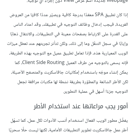
Webpage جديدة اسم عرض View دون إجراء أيّ توجيه.
إذا كان تطبيق SPA معقدًا بدرجة كافية ويصيِّر عددًا كافيًا من العروض
الفريدة، فيجب إدخال وظائف التوجيه في تطبيقك، وقد اعتاد الناس
على القدرة على الارتباط بصفحات معينة في التطبيقات، والانتقال ذهابًا
وإيابًا في سجل التنقّل وما إلى ذلك، ولكن تتأثر تجربتهم عند تعطل ميزات
الويب المعيارية هذه، فإذا تعامل تطبيق عميل مع التوجيه بهذه الطريقة،
فإنه يسمى بالتوجيه من طرف العميل Client Side Routing، كما
يمكن إنشاء موجّه باستخدام إمكانيات جافاسكربت والمتصفح الأصيلة،
لكن الأطر الشائعة والمطوّرة بطريقة نشطة لها مكتبات مرافقة تجعل
التوجيه جزءًا أسهل في عملية التطوير.
أمور يجب مراعاتها عند استخدام الأطر
يفضِّل مطور الويب الفعال استخدام أنسب الأدوات لكل عمل، كما تسهّل
أطر عمل جافاسكربت تطوير التطبيقات الأمامية، لكنها ليست حلًا سحريًا