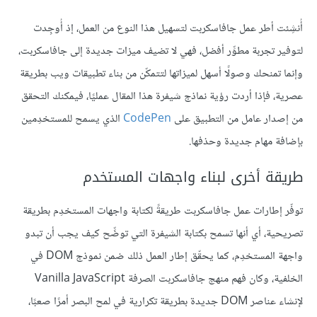
أُنشِئت أطر عمل جافاسكربت لتسهيل هذا النوع من العمل، إذ أُوجِدت
لتوفير تجربة مطوِّر أفضل، فهي لا تضيف ميزات جديدة إلى جافاسكربت،
وإنما تمنحك وصولًا أسهل لميزاتها لتتمكّن من بناء تطبيقات ويب بطريقة
عصرية، فإذا أردت رؤية نماذج شيفرة هذا المقال عمليًا، فيمكنك التحقق
من إصدار عامل من التطبيق على
CodePen
الذي يسمح للمستخدِمين
بإضافة مهام جديدة وحذفها.
طريقة أخرى لبناء واجهات المستخدم
توفّر إطارات عمل جافاسكربت طريقةً لكتابة واجهات المستخدِم بطريقة
تصريحية، أي أنها تسمح بكتابة الشيفرة التي توضِّح كيف يجب أن تبدو
واجهة المستخدِم، كما يحقّق إطار العمل ذلك ضمن نموذج DOM في
الخلفية، وكان فهم منهج جافاسكربت الصرفة Vanilla JavaScript
لإنشاء عناصر DOM جديدة بطريقة تكرارية في لمح البصر أمرًا صعبًا،