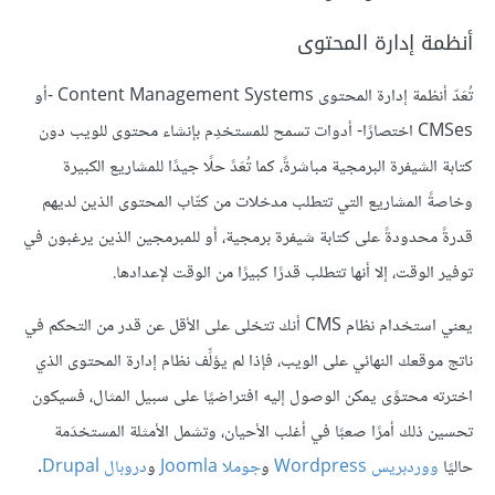
أنظمة إدارة المحتوى
تُعَدّ أنظمة إدارة المحتوى Content Management Systems -أو
CMSes اختصارًا- أدوات تسمح للمستخدِم بإنشاء محتوى للويب دون
كتابة الشيفرة البرمجية مباشرةً، كما تُعَدً حلًا جيدًا للمشاريع الكبيرة
وخاصةً المشاريع التي تتطلب مدخلات من كتّاب المحتوى الذين لديهم
قدرةً محدودةً على كتابة شيفرة برمجية، أو للمبرمجين الذين يرغبون في
توفير الوقت، إلا أنها تتطلب قدرًا كبيرًا من الوقت لإعدادها.
يعني استخدام نظام CMS أنك تتخلى على الأقل عن قدر من التحكم في
ناتج موقعك النهائي على الويب، فإذا لم يؤلِّف نظام إدارة المحتوى الذي
اخترته محتوًى يمكن الوصول إليه افتراضيًا على سبيل المثال، فسيكون
تحسين ذلك أمرًا صعبًا في أغلب الأحيان، وتشمل الأمثلة المستخدَمة
حاليًا
ووردبريس Wordpress
و
جوملا Joomla
و
دروبال Drupal
.