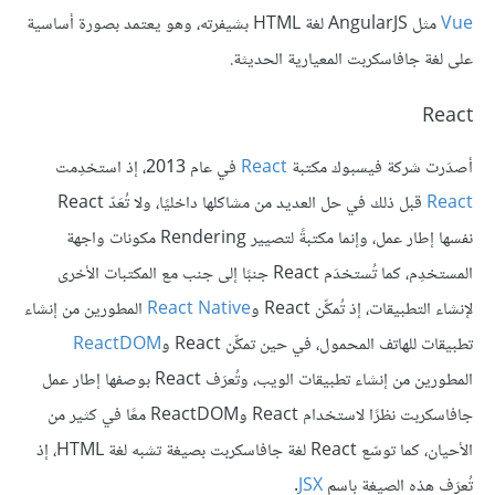
Vue
مثل AngularJS لغة HTML بشيفرته، وهو يعتمد بصورة أساسية
على لغة جافاسكربت المعيارية الحديثة.
React
أصدَرت شركة فيسبوك مكتبة
React
في عام 2013، إذ استخدِمت
React
قبل ذلك في حل العديد من مشاكلها داخليًا، ولا تُعَدّ React
نفسها إطار عمل، وإنما مكتبةً لتصيير Rendering مكونات واجهة
المستخدِم، كما تُستخدَم React جنبًا إلى جنب مع المكتبات الأخرى
لإنشاء التطبيقات، إذ تُمكِّن React و
React Native
المطورين من إنشاء
تطبيقات للهاتف المحمول، في حين تمكِّن React و
ReactDOM
المطورين من إنشاء تطبيقات الويب، وتُعرَف React بوصفها إطار عمل
جافاسكربت نظرًا لاستخدام React وReactDOM معًا في كثير من
الأحيان، كما توسّع React لغة جافاسكربت بصيغة تشبه لغة HTML، إذ
تُعرَف هذه الصيغة باسم
JSX
.