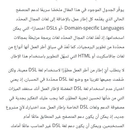
يوفِّر الجدول الموجود في هذا المقال ملخصًا سريعًا لدعم المتصفح
الحالي الذي يقدِّمه كل إطار عمل، بالإضافة إلى لغات المجال المحدَّد
Domain-specific Languages -أو DSLs اختصارًا- التي يمكن
استخدامها، إذ تُعَدّ لغات المجال المحدَّد لغات برمجة مرتبطةً بمجالات
محدَّدة من تطوير البرمجيات، كما تُعَدّ في سياق أطر العمل أنها أنواع من
لغات جافاسكربت أو HTML التي تسهّل التطوير باستخدام هذا الإطار.
لا يتطلب أيّ إطار من أطر العمل مطوِّرًا لاستخدام لغة DSL معينة، ولكن
صُمِّمت جميعها تقريبًا مع وضع لغة DSL محدَّدة في الحسبان، إذ يعني
اختيار عدم استخدام لغة DSL المفضلة لإطار العمل أنك ستفقد الميزات
التي من شأنها تحسين تجربة المطوِّر، كما يجب عليك التفكير بجدية في
مصفوفة الدعم ولغات DSL الخاصة بإطار العمل عند اختيارك لأيّ مشروع
جديد، إذ يمكن أن يكون دعم المتصفح غير المتطابق عائقًا أمام
المستخدِمين، ويمكن أن يكون دعم لغة DSL غير المناسب عائقًا أمامك