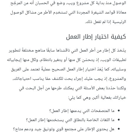
الوصول منذ بداية كل مشروع ويب، وضع في الحسبان أنه من المرجَّح
معاناة قواعد الشيفرة المجردة التي تستخدِم الأطر من مشاكل الوصول
الرئيسية إذا لم تفعل ذلك.
كيفية اختيار إطار العمل
يتّخذ كل إطار من أطر العمل التي ناقشناها سابقًا مناهج مختلفةً لتطوير
تطبيقات الويب، إذ يتحسّن كل منها أو يتغير بانتظام، ولكل منها إيجابياته
وسلبياته، كما يُعَدّ اختيار إطار العمل الصحيح عمليةً تعتمد على الفريق
والمشروع، إذ يجب عليك إجراء بحث للكشف عمّا يناسب احتياجاتك،
ولكننا حدّدنا بعض الأسئلة التي يمكنك طرحها من أجل البحث في
خياراتك بفعالية أكبر، وهي كما يلي:
ما المتصفحات التي يدعمها إطار العمل؟
ما اللغات الخاصة بالنطاق التي يستخدمها إطار العمل؟
هل يحتوي الإطار على مجتمع قوي وتوثيق جيد ودعم متاح؟