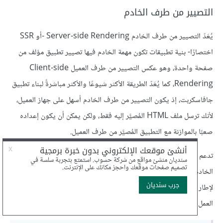
التصيير من طرف الخادم
يُعَدّ التصيير من طرف الخادم Server-side Rendering -أو SSR
اختصارًا- بنية تطبيقات تكون مهمة الخادم فيها تصيير تطبيق مؤلف من
صفحة واحدة، وهو عكس التصيير من طرف العميل Client-side
Rendering، كما يُعَدّ الطريقة الأكثر شيوعًا والأكثر مباشرةً لبناء تطبيق
جافاسكربت، إذ يكون التصيير من طرف الخادم أسهل على جهاز العميل،
لأنك ترسل ملف HTML المُصيَّر إليه فقط، ولكن يمكن أن يكون إعداده
صعبًا بالموازنة مع التطبيق المُصيَّر من طرف العميل.
تدعم جميع أطر العمل التي ذكرهانا في هذا المقال التصيير من طرف
الخادم والتصيير من طرف العميل، كما يمكنك الاطلاع على
Next.js
لإطار العمل React و
Nuxt.js
لإطار العمل Vue و
FastBoot
لإطار
العمل Ember و
Angular Universal
لإطار العمل Angular.