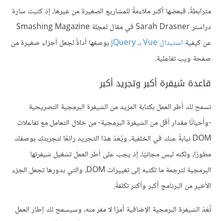
مترابطةً، فبعضها أكثر ملاءمةً للمشاريع الصغيرة من غيرها، إذ كتبت سارة
دراسنر Sarah Drasner في مقال لمجلة Smashing Magazine
عن كيفية
استبدال Vue بـ jQuery
بوصفها أداةً لجعل أجزاء صغيرة من
صفحة ويب تفاعلية.
قاعدة شيفرة أكبر وتجريد أكبر
تسمح لك أطر العمل بكتابة المزيد من الشيفرة البرمجية التصريحية
-وأحيانًا مقدار أقل من الشيفرة البرمجية- من خلال التعامل مع تفاعلات
DOM نيابةً عنك في الخلفية، ويُعَدّ هذا التجريد رائعًا لتجربتك بوصفك
مطورًا، ولكنه ليس مجانيًا، إذ يجب على أطر العمل تشغيل شيفرتها
البرمجية لترجمة ما تكتبه إلى تغييرات DOM، والتي بدورها تجعل الجزء
الأخير من البرنامج أكبر وأكثر تكلفةً.
تُعَدّ الشيفرة البرمجية الإضافية أمرًا لا مفر منه، وسيسمح لك إطار العمل