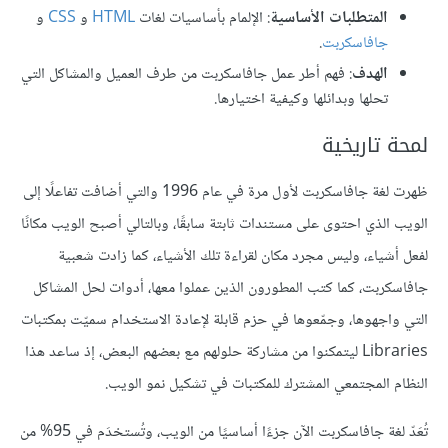
المتطلبات الأساسية
: الإلمام بأساسيات لغات
HTML
و
CSS
و
جافاسكربت
.
الهدف
: فهم أطر عمل جافاسكربت من طرف العميل والمشاكل التي
تحلها وبدائلها وكيفية اختيارها.
لمحة تاريخية
ظهرت لغة جافاسكربت لأول مرة في عام 1996 والتي أضافت تفاعلًا إلى
الويب الذي احتوى على مستندات ثابتة سابقًا، وبالتالي أصبح الويب مكانًا
لفعل أشياء، وليس مجرد مكان لقراءة تلك الأشياء، كما زادت شعبية
جافاسكربت، كما كتب المطورون الذين عملوا معها، أدوات لحل المشاكل
التي واجهوها، وجمّعوها في حزم قابلة لإعادة الاستخدام سميّت بمكتبات
Libraries ليتمكنوا من مشاركة حلولهم مع بعضهم البعض، إذ ساعد هذا
النظام المجتمعي المشترك للمكتبات في تشكيل نمو الويب.
تُعَدّ لغة جافاسكربت الآن جزءًا أساسيًا من الويب، وتُستخدَم في 95% من