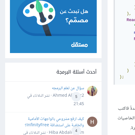
),
Rea
أحدث أسئلة البرمجة
)
);
سؤال عن تعلم البرمجه
Ahmed Alhafiz2 · نشر
الثلاثاء في
5
21:45
مفيدةً فاكتب
ف بنى هيكلية مع الخاصيات
كيف ارفع مشروعي بالواجهات الأمامية
والخلفية على استضافة InfinityFree؟
4
Hiba Abdalrheem · نشر
الثلاثاء في