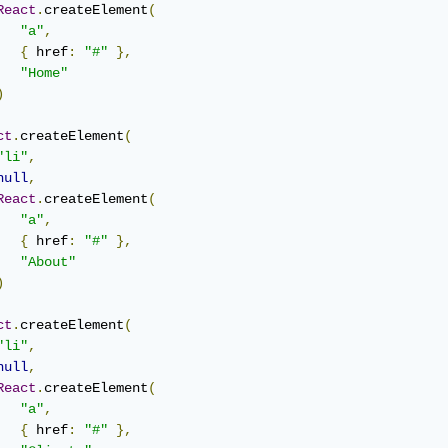
React
.
createElement
(
"a"
,
{
 href
:
"#"
},
"Home"
)
ct
.
createElement
(
"li"
,
null
,
React
.
createElement
(
"a"
,
{
 href
:
"#"
},
"About"
)
ct
.
createElement
(
"li"
,
null
,
React
.
createElement
(
"a"
,
{
 href
:
"#"
},