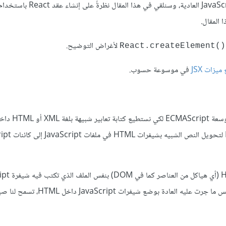
ا المقال.
لأغراض التوضيح.
React.createElement()‎
 ميزات
JSX
في موسوعة حسوب.
JSX هي صيغة شبيهة بصيغة XML أو HTML التي تس
JavaScript. هذه الصيغة مهيئة للعمل مع برم