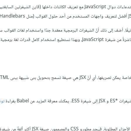
من الواضح أنَّ صيغة JSX أسهل قراءةً وكتابةً من الأهرامات الكبيرة من استدعاءات دوال JavaScript مع تعريف الكائنات داخلها (قارن الش
 وثيقًا. أضف إلى ذلك أنَّ الشيفرات البرمجية معقدة جدًا واستخدام لغات القوالب 
صعبًا جدًا. وجدنا أنَّ أفضل حل لهذه المشكلة هو توليد شيفرات HTML مباشرةً من شيفرة JavaScript، وبهذا نستطيع استخدام كامل قدرا
توث
أصبح بإمكان الأشخاص غير المتخصصين تقنيًا فهم وتعديل الأجزاء المطلوبة. فيجد مطورو CSS والمصممون صيغة JSX أكثر ألفةً من شيف