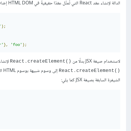
الدالة لإنشاء عقد React التي تُمثِّل عقدًا حقيقيةً في HTML DOM إضافةً إلى عقدٍ مخصصة. سأريك حالتي الاستخدام السابقتين في المثال الآتي:
'
);
r'
},
'foo'
);
لاستخدام صيغة JSX بدلًا من
لإنشاء
React.createElement()‎
React.createElement()
الشيفرة السابقة بصيغة JSX كما يلي: