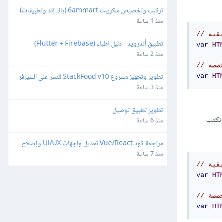
تركيب وتخصيص سكريبت 6ammart (باك إند وتطبيقات) 
ورفعه على السيرفر والمتجر
منذ 1 ساعة
تطبيق أندرويد - دليل اطباء (Flutter + Firebase)
var
HT
منذ 2 ساعة
تطوير وتجهيز مشروع StackFood v10 للنشر على السيرفر 
var
HT
والمتاجر
منذ 3 ساعة
تطوير تطبيق توصيل
بها. يمكننا أن نكتب
منذ 6 ساعة
مراجعة كود Vue/React تعديل واجهات UI/UX وإصلاح 
ثغرات
منذ 7 ساعة
var
HT
var
HT