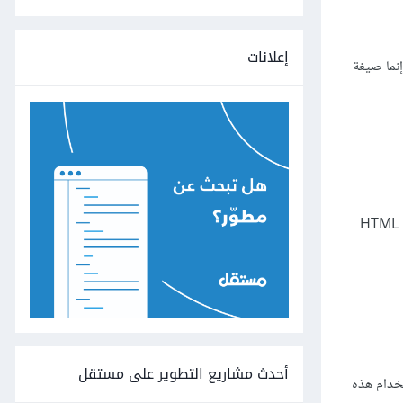
إعلانات
ن اعلم أن JSX ليس محرّك قوالب، وإنما صيغة
صيغة JSX منفصلة عن React، ولا تحاول JSX أن تتفق مع أي مواصفة تخص HTML أو XML، وإنما هي مصممة كميزة ECMAScript وهي تشبه HTML
أحدث مشاريع التطوير على مستقل
تخدام هذه