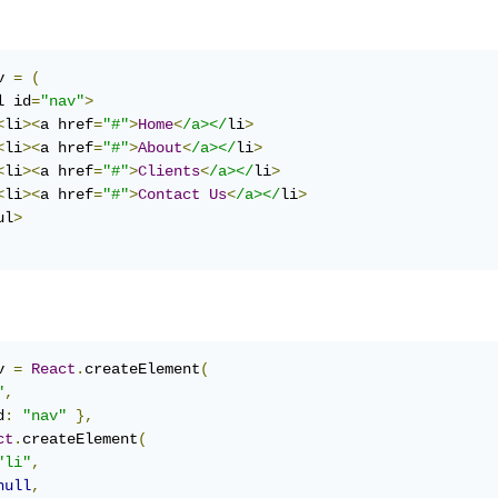
v 
=
(
l id
=
"nav"
>
<
li
><
a href
=
"#"
>
Home
<
/a></
li
>
<
li
><
a href
=
"#"
>
About
<
/a></
li
>
<
li
><
a href
=
"#"
>
Clients
<
/a></
li
>
<
li
><
a href
=
"#"
>
Contact
Us
<
/a></
li
>
ul
>
v 
=
React
.
createElement
(
"
,
d
:
"nav"
},
ct
.
createElement
(
"li"
,
null
,