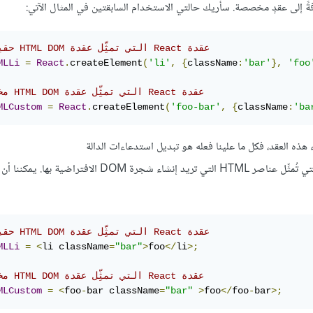
// حقيقية HTML DOM التي تمثِّل عقدة React عقدة
MLLi
=
React
.
createElement
(
'li'
,
{
className
:
'bar'
},
'foo
// مخصصة HTML DOM التي تمثِّل عقدة React عقدة
MLCustom
=
React
.
createElement
(
'foo-bar'
,
{
className
:
'ba
 هذه العقد، فكل ما علينا فعله هو تبديل استدعاءات الدالة
‎ إلى وسوم شبيهة بوسوم HTML التي تُمثِّل عناصر HTML التي تريد إنشاء شجرة DOM الافتراضية 
// حقيقية HTML DOM التي تمثِّل عقدة React عقدة    
MLLi
=
<
li className
=
"bar"
>
foo
</
li
>;
// مخصصة HTML DOM التي تمثِّل عقدة React عقدة    
MLCustom
=
<
foo
-
bar className
=
"bar"
>
foo
</
foo
-
bar
>;