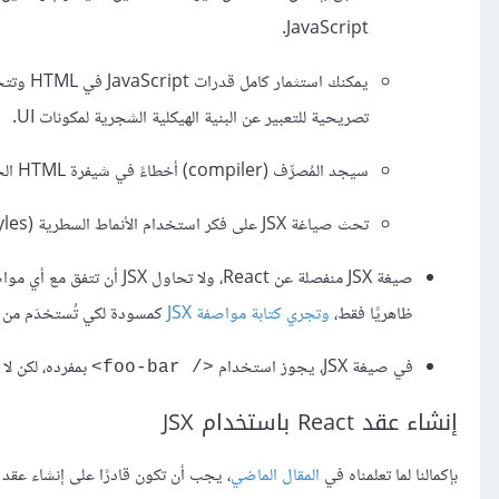
JavaScript.
تصريحية للتعبير عن البنية الهيكلية الشجرية لمكونات UI.
سيجد المُصرِّف (compiler) أخطاءً في شيفرة HTML الخاصة بك كنتَ ستغفل عنها.
تحث صياغة JSX على فكر استخدام الأنماط السطرية (inline styles) وهو أمرٌ حسن.
ظاهريًا فقط،
و
تجري كتابة مواصفة
JSX
كمسودة لكي تُستخدَم من أي شخ
في صيغة JSX، يجوز استخدام ‎
<foo-bar />
إنشاء عقد React باستخدام JSX
بإكمالنا لما تعلمناه في
المقال الماضي
، يجب أن تكون قادرًا على إنشاء عقد React باستخدام الدالة