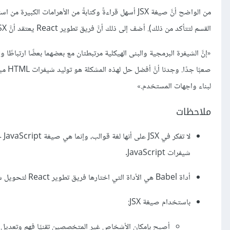
القسم لتتأكد من ذلك). أضف إلى ذلك أنَّ فريق تطوير React يعتقد أنَّ JSX أفضل لتعريف واجهات المستخدم من أحد حلول القوالب (مثل Handlebars):
«إنَّ الشيفرة البرمجية والبنى الهيكلية مرتبطتان مع بعضهما بعضًا ارتباطًا
لبناء واجهات المستخدم.»
ملاحظات
شيفرات JavaScript.
أداة Babel هي الأداة التي اختارها فريق تطوير React لتحويل شيفرات ES*‎ و JSX إلى شيفرة ES5. يمكنك معرفة المزيد عن Babel بقراءة
باستخدام صيغة JSX: