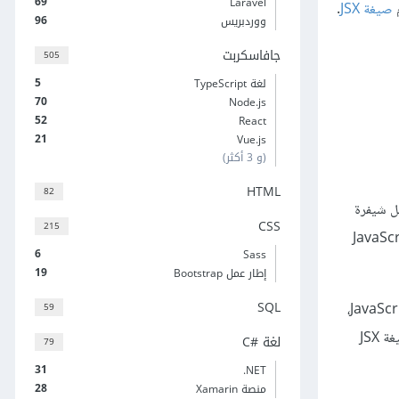
69
Laravel
صيغة
JSX
.
96
ووردبريس
جافاسكربت
505
5
لغة TypeScript
70
Node.js
52
React
21
Vue.js
(و 3 أكثر)
HTML
82
تخدمها React لتوسعة ECMAScript لكي نستطيع كتابة تعابير شبيهة بلغة XML أو HTML داخل شيفرة
CSS
215
جيات التحويل مثل Babel لتحويل النص الشبيه بشيفرات HTML في ملفات JavaScript إلى كائنات JavaScript
6
Sass
19
إطار عمل Bootstrap
SQL
59
أساسيًا، عند استخدمنا لصيغة JSX يمكننا أن نكتب بنى شبيهة ببنى HTML (أي هياكل من العناصر كما في DOM) بنفس الملف الذي تكتب فيه شيفرة JavaScript،
ثم يحوِّل Babel هذه التعابير إلى شيفرة JavaScript حقيقية. وعلى عكس ما جرت عليه العادة بوضع شيفرات JavaScript داخل HTML، تسمح لنا صيغة JSX
لغة C#‎
79
31
‎.NET
28
منصة Xamarin