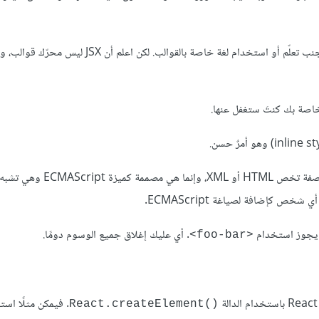
يمكنك استثمار كامل قدرات JavaScript في HTML وتتجنب تعلّم أو استخدام لغة خاصة بالقوالب. لك
ص كإضافة لصياغة ECMAScript.
. أي عليك إغلاق جميع الوسوم دومًا.
<foo-bar>
‎. فيمكن مثلًا اس
React.createElement()