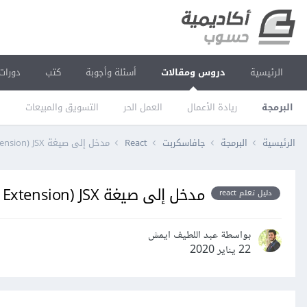
الرئيسية
دروس ومقالات
أسئلة وأجوبة
كتب
دورات
البرمجة
ريادة الأعمال
العمل الحر
التسويق والمبيعات
ا
الرئيسية
البرمجة
جافاسكربت
React
مدخل إلى صيغة JavaScript Syntax Extension) JSX)
مدخل إلى صيغة JavaScript Syntax Extension) JSX)
دليل تعلم react
بواسطة عبد اللطيف ايمش
22 يناير 2020