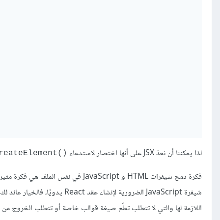
لذا يمكننا أن نعدّ JSX على أنها اختصار لاستدعاء
reateElement()
فكرة دمج شيفرات HTML و JavaScript في
اللازمة لها والتي لا تتطلب تعلّم صيغة قوالب خاصة أو تتطلب الخروج من شيفرة JavaScript؛ وكلا الميزتين السابقتين مفيدتان عند إنشاء التطبي