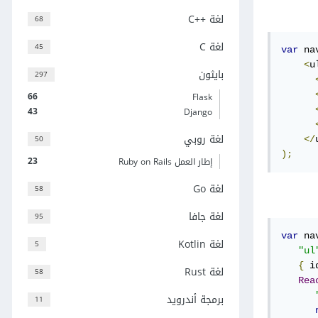
لغة C++‎
68
لغة C
45
var
 na
<
u
بايثون
297
66
Flask
43
Django
لغة روبي
50
</
);
23
إطار العمل Ruby on Rails
لغة Go
58
لغة جافا
95
var
 na
لغة Kotlin
5
"ul
{
 i
لغة Rust
58
Rea
برمجة أندرويد
11