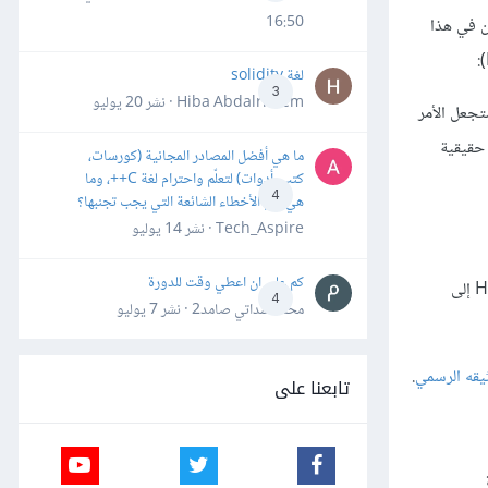
16:50
يفرتين السابقتين في هذا
لغة solidity
3
Hiba Abdalrheem · نشر
20 يوليو
ستجعل الأمر
ت لغة برمجية حقيقية
ما هي أفضل المصادر المجانية (كورسات،
كتب، أدوات) لتعلّم واحترام لغة C++، وما
4
هي أهم الأخطاء الشائعة التي يجب تجنبها؟
Tech_Aspire · نشر
14 يوليو
كم علي ان اعطي وقت للدورة
لا تفكر في JSX على أنها لغة قوالب، وإنما هي صيغة JavaScript خاصة يمكن تصريفها، أي أنَّ JSX هي صيغة تسمح بتحويل بنى شبيهة ببنى HTML إلى
4
محمد سداتي صامد2 · نشر
7 يوليو
يقه الرسمي
.
تابعنا على
رة