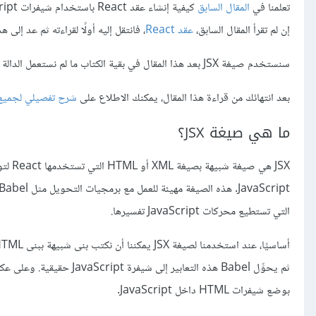
تعلمنا في
المقال السابق
كيفية إنشاء عقد React باستخدام شيفرات JavaScript العادية، وسنلقي في هذا المقال نظرةً على إنشاء عقد React باستخدام
إن لم تقرأ المقال السابق،
عقد React
، فانتقل إليه أولًا لقراءته ثم عد إلى هذ
سنستخدم صيغة JSX بعد هذا المقال في بقية الكتاب ما لم نستعمل الدالة
بعد انتهائك من قراءة هذا المقال، يمكنك الاطلاع على
شرح تفصيلي لجميع
ما هي صيغة JSX؟
التي تستطيع محركات JavaScript تفسيرها.
بوضع شيفرات HTML داخل JavaScript.