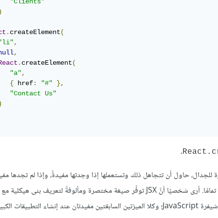
"Clients"
)
ct
.
createElement
(
"li"
,
null
,
React
.
createElement
(
"a"
,
{
 href
:
"#"
},
"Contact Us"
)
React.c
 نفس الملف هي فكرة مثيرة للجدال، حاول أن تتجاهل ذلك وتستعملها إذا وجدتها مفيدةً، وإذا لم تجدها 
شيفرة JavaScript الضرورية لإنشاء عقد React يدويًا، فالخيار عائد لك تمامًا. أرى شخصيًا أنَّ JSX توفِّر صيغة مختصرة ومألوفةً لتعري
قات الكبيرة.