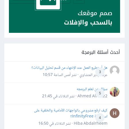
أحدث أسئلة البرمجة
هل أستطيع العمل عند الإنتهاء من قسم تحليل البيانات؟
3
عرفه جابر المنشاوي · نشر
أمس الساعة 10:57
سؤال عن تعلم البرمجه
5
Ahmed Alhafiz2 · نشر
الثلاثاء في 21:45
كيف ارفع مشروعي بالواجهات الأمامية والخلفية على
استضافة InfinityFree؟
4
Hiba Abdalrheem · نشر
الثلاثاء في 16:50