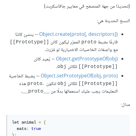
(تحديدًا من جهة المتصفح في معايير جافاسكربت)
النسخ الحديثة هي:
Object.create(proto[, descriptors])‎
-- ينشئ كائنًا
فارغًا بضبط
الممرّر ليكون كائن
[[Prototype]]
proto
مع واصِفات الخاصيات الاختيارية لو مُرّرت.
Object.getPrototypeOf(obj)
-- يُعيد كائن
للكائن
.
obj
[[Prototype]]
Object.setPrototypeOf(obj, proto)‎
-- يضبط الخاصية
للكائن
لتكون
. ‎ هذه
proto
obj
[[Prototype]]
التعليمات يجب عليك استعمالها بدلًا من
.
__proto__
مثال:
let animal 
=
{
  eats
:
true
};