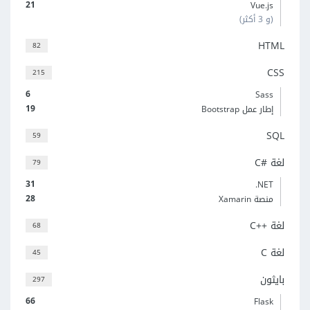
21
Vue.js
(و 3 أكثر)
HTML
82
CSS
215
6
Sass
19
إطار عمل Bootstrap
SQL
59
لغة C#‎
79
31
‎.NET
28
منصة Xamarin
لغة C++‎
68
لغة C
45
بايثون
297
66
Flask