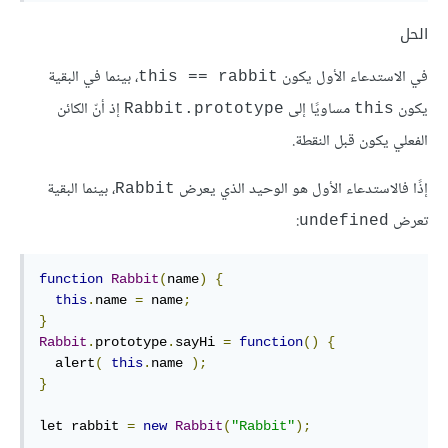
الحل
في الاستدعاء الأول يكون
، بينما في البقية
this == rabbit
يكون
مساويًا إلى
إذ أنّ الكائن
Rabbit.prototype
this
الفعلي يكون قبل النقطة.
إذًا فالاستدعاء الأول هو الوحيد الذي يعرض
، بينما البقية
Rabbit
تعرض
:
undefined
function
Rabbit
(
name
)
{
this
.
name 
=
 name
;
}
Rabbit
.
prototype
.
sayHi 
=
function
()
{
  alert
(
this
.
name 
);
}
let rabbit 
=
new
Rabbit
(
"Rabbit"
);