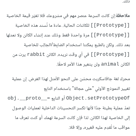
ذلك.
ملاحظة
:إن كانت السرعة عنصر مهم في مشروعك فلا تغيّر قيمة الخاصية
للكائنات الحالية. عادة ما نُسند هذه الخاصية
[[Prototype]]
مرة واحدة فقط وذلك عند إنشاء الكائن ولا نعدلها
[[Prototype]]
بعد ذلك. ولكن بالطبع يمكننا استخدام الضابِط/الجالِب للخاصية
في أي وقت نريده. الكائن
يرث من
rabbit
[[Prototype]]
الكائن
ولن يتغير هذا الأمر لاحقًا.
animal
محرك لغة جافاسكربت محسّن على النحو الأمثل لهذا الغرض. إن عملية
تغيير النموذج الأولي "على عجالة" باستخدام التابِع
أو التابِع
obj.__proto__=‎
Object.setPrototypeOf
تعدّ عملية بطيئة جدًا لأنها تكسر التحسينات الداخلية لعمليات الوصول
إلى الخاصية لهذا الكائن. لذا فإن كانت السرعة تهمك أو كنت تعرف ما
عواقب ما تُقدِم عليه فغيره، وإلا فلا.