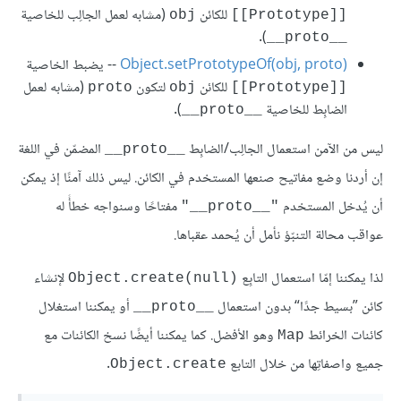
للكائن
(مشابه لعمل الجالِب للخاصية
obj
[[Prototype]]
).
__proto__
Object.setPrototypeOf(obj, proto)
للكائن
لتكون
(مشابه لعمل
proto
obj
[[Prototype]]
الضابِط للخاصية
).
__proto__
ليس من الآمن استعمال الجالِب/الضابِط
المضمّن في اللغة
__proto__
إن أردنا وضع مفاتيح صنعها المستخدم في الكائن. ليس ذلك آمنًا إذ يمكن
أن يُدخل المستخدم
مفتاحًا وسنواجه خطأً له
"__proto__"
عواقب محالة التنبّؤ نأمل أن يُحمد عقباها.
لذا يمكننا إمّا استعمال التابِع
‎ لإنشاء
Object.create(null)
كائن ”بسيط جدًا“ بدون استعمال
أو يمكننا استغلال
__proto__
كائنات الخرائط
وهو الأفضل. كما يمكننا أيضًا نسخ الكائنات مع
Map
جميع واصفاتِها من خلال التابع
.
Object.create