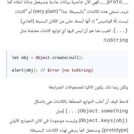
، فهي الآن خاصية بيانات عادية وسيعمل مثالنا أعلاه كما
__proto__
نريد. نسمّي هذه الكائنات ”بالبسيطة جدًا“ (very plain) أو ”كائنات
ليست إلّا قواميس“ إذ أنّها أبسط حتّى من الكائن البسيط (العادي)
. العيب هنا هو أنّ ليس فيها أيّ توابِع كائنات مضمّنة مثل
{...}
:
toString
let obj 
=
Object
.
create
(
null
);
alert
(
obj
);
// Error (no toString)
ولكن ربّما ذلك يكون كافيًا للمصفوفات المترابطة
لاحظ كيف أنّ أغلب التوابِع المتعلّقة بالكائنات هي بالشكل
(مثل
Object.something(...)
) وليست موجودة في كائن النموذج الأولي
Object.keys(obj)‎
(prototype)، وستعمل كما ينبغي لهذه الكائنات البسيطة: