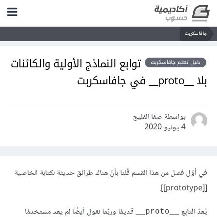
جافاسكربت
توابع النماذج الأولية والكائنات
دليل تعلم جافاسكربت
بلا __proto__ في جافاسكربت
بواسطة صفا الفليج
4 يونيو 2020
في أوّل فصل من هذا القسم قُلنا بأنّ هناك طرائق حديثة لكتابة الخاصية
[[prototype]].
يُعدّ التابِع
قديمًا وربّما نقول أيضًا لم يعد مستخدمًا
__proto__