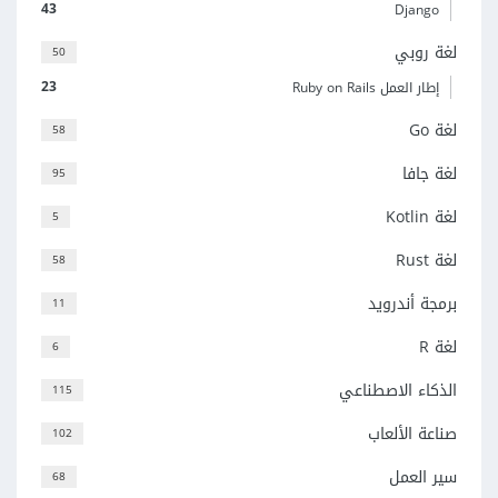
43
Django
لغة روبي
50
23
إطار العمل Ruby on Rails
لغة Go
58
لغة جافا
95
لغة Kotlin
5
لغة Rust
58
برمجة أندرويد
11
لغة R
6
الذكاء الاصطناعي
115
صناعة الألعاب
102
سير العمل
68