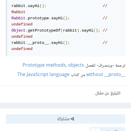
rabbit
.
sayHi
();
// 
Rabbit
Rabbit
.
prototype
.
sayHi
();
// 
undefined
Object
.
getPrototypeOf
(
rabbit
).
sayHi
();
// 
undefined
rabbit
.
__proto__
.
sayHi
();
// 
undefined
ترجمة -وبتصرف- للفصل
Prototype methods, objects
The JavaScript language
without __proto__
التبليغ عن مقال
مشاركة