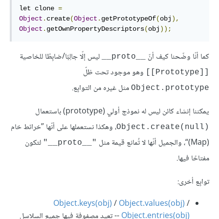
let clone 
=
Object
.
create
(
Object
.
getPrototypeOf
(
obj
),
Object
.
getOwnPropertyDescriptors
(
obj
));
كما أنّا وضّحنا كيف أنّ
ليس إلّا جالِبًا/ضابِطًا للخاصية
__proto__
وهو موجود تحت ظلّ
[[Prototype]]
مثل غيره من التوابِع.
Object.prototype
يمكننا إنشاء كائن ليس له نموذج أولي (prototype) باستعمال
، وهكذا نستعملها على أنّها ”خرائط خام
Object.create(null)‎
(Map)“، والجميل أنّها لا تُمانع قيمة مثل
لتكون
"__proto__"
مفتاحًا فيها.
توابِع أخرى:
Object.keys(obj)
/
Object.values(obj)
/
Object.entries(obj)
‎ -- تعيد مصفوفة فيها جميع السلاسل