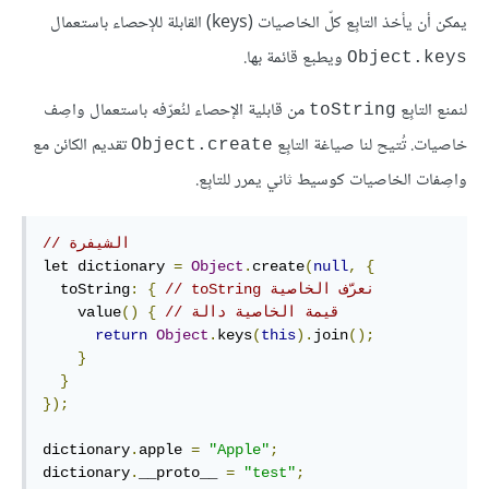
يمكن أن يأخذ التابِع كلّ الخاصيات (keys) القابلة للإحصاء باستعمال
ويطبع قائمة بها.
Object.keys
لنمنع التابِع
من قابلية الإحصاء لنُعرّفه باستعمال واصِف
toString
خاصيات. تُتيح لنا صياغة التابِع
تقديم الكائن مع
Object.create
واصِفات الخاصيات كوسيط ثاني يمرر للتابِع.
// الشيفرة
let dictionary 
=
Object
.
create
(
null
,
{
// نعرّف الخاصية ‫toString
{
:
  toString
// قيمة الخاصية دالة
{
()
    value
return
Object
.
keys
(
this
).
join
();
}
}
});
dictionary
.
apple 
=
"Apple"
;
dictionary
.
__proto__ 
=
"test"
;