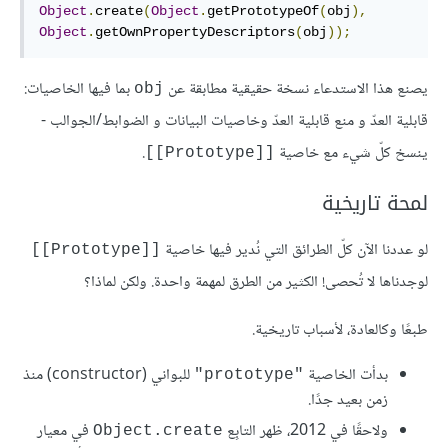
Object
.
create
(
Object
.
getPrototypeOf
(
obj
),
Object
.
getOwnPropertyDescriptors
(
obj
));
يصنع هذا الاستدعاء نسخة حقيقية مطابقة عن
بما فيها الخاصيات:
obj
قابلية العدّ و منع قابلية العدّ وخاصيات البيانات و الضوابط/الجوالب -
ينسخ كلّ شيء مع خاصية
.
[[Prototype]]
لمحة تاريخية
لو عددنا الآن كلّ الطرائق التي نُدير فيها خاصية
[[Prototype]]
لوجدناها لا تُحصى! الكثير من الطرق لمهمة واحدة. ولكن لماذا؟
طبعًا وكالعادة، لأسباب تاريخية.
بدأت الخاصية
للبواني (constructor) منذ
"prototype"
زمن بعيد جدًا.
ولاحقًا في 2012، ظهر التابِع
في معيار
Object.create