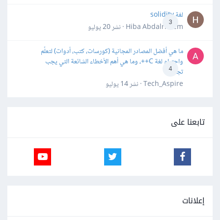
لغة solidity
3
Hiba Abdalrheem · نشر
20 يوليو
ما هي أفضل المصادر المجانية (كورسات، كتب، أدوات) لتعلّم
واحترام لغة C++، وما هي أهم الأخطاء الشائعة التي يجب
4
تجنبها؟
Tech_Aspire · نشر
14 يوليو
تابعنا على
إعلانات