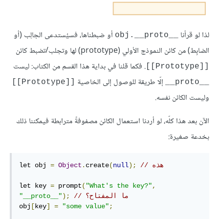
لذا لو قرأنا
أو ضبطناها، فسيُستدعى الجالِب (أو
obj.__proto__‎
الضابِط) من كائن النموذج الأولي (prototype) لها وتجلب/تضبط كائن
. فكما قلنا في بداية هذا القسم من الكتاب: ليست
[[Prototype]]
إلّا طريقة للوصول إلى الخاصية
[[Prototype]]
__proto__
وليست الكائن نفسه.
الآن بعد هذا كلّه، لو أردنا استعمال الكائن مصفوفةً مترابطة فيمكننا ذلك
بخدعة صغيرة:
// هذه
);
null
(
create
.
Object
=
let obj 
let key 
=
 prompt
(
"What's the key?"
,
// ما المفتاح؟
);
"__proto__"
obj
[
key
]
=
"some value"
;