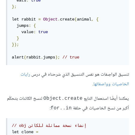
  eats
:
true
};
let rabbit 
=
Object
.
create
(
animal
,
{
  jumps
:
{
    value
:
true
}
});
alert
(
rabbit
.
jumps
);
// true
تنسيق الواصِفات هو نفس التنسيق الذي شرحناه في درس
رايات
الخاصيات وواصفاتها
.
يمكننا أيضًا استعمال التابِع
لنسخ الكائنات بتحكّم
Object.create
أكبر من نسخ الخاصيات في حلقة
:
for..in
// إنشاء نسخة مماثلة للكائن ‫obj
let clone 
=