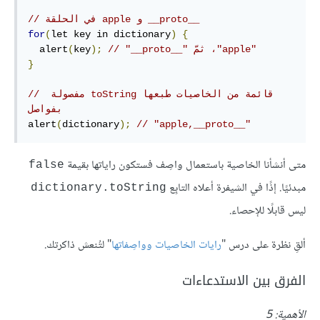
// في الحلقة apple و __proto__ 
for
(
let key in dictionary
)
{
// ‫"apple"، ثمّ "__proto__"
);
key
(
  alert
}
// قائمة من الخاصيات طبعها ‫toString مفصولة 
بفواصل
alert
(
dictionary
);
// "apple,__proto__"
متى أنشأنا الخاصية باستعمال واصِف فستكون راياتها بقيمة
false
مبدئيًا. إذًا في الشيفرة أعلاه التابِع
dictionary.toString
ليس قابلًا للإحصاء.
ألقِ نظرة على درس "
رايات الخاصيات وواصِفاتها
" لتُنعش ذاكرتك.
الفرق بين الاستدعاءات
الأهمية: 5