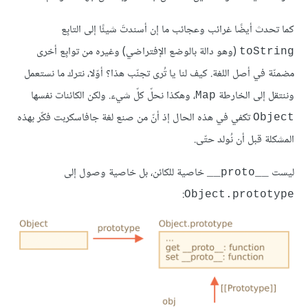
كما تحدث أيضًا غرائب وعجائب ما إن أسندتَ شيئًا إلى التابِع
(وهو دالة بالوضع الإفتراضي) وغيره من توابِع أخرى
toString
مضمنّة في أصل اللغة. كيف لنا يا تُرى تجنّب هذا؟ أوّلا، نترك ما نستعمل
وننتقل إلى الخارطة
، وهكذا نحلّ كلّ شيء. ولكن الكائنات نفسها
Map
تكفي في هذه الحال إذ أنّ من صنع لغة جافاسكربت فكّر بهذه
Object
المشكلة قبل أن نُولد حتّى.
ليست
خاصية للكائن، بل خاصية وصول إلى
__proto__
:
Object.prototype