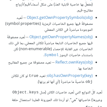
(مفعلٌ بها خاصية قابلية العدّ) على شكل أسماء/قيم/أزواج
مفاتيح-قيم.
Object.getOwnPropertySymbols(obj)
‎ -- تُعيد
مصفوفةً فيها جميع الخاصيات الرمزية (symbol properties)
الموجودة مباشرةً في الكائن المعطي.
Object.getOwnPropertyNames(obj)
‎ -- تُعيد مصفوفةً
فيها جميع الخاصيات التابعة مباشرةً للكائن المعطي، بما في ذلك
الخاصيات غير القابلة للإحصاء (non-enumerable) لكن
باستثناء خاصيات الرموز
.
Symbol
Reflect.ownKeys(obj)
‎ -- تعيد مصفوفة من جميع المفاتيح
الخاصة بها.
obj.hasOwnProperty(key)
لو كان للكائن
true
خاصيةً ما مباشرةً (أي أنها لم يرثها).
obj
تُعيد كلّ التوابِع التي تُعيد خاصيات الكائن (مثل
Object.keys
وغيرها) خاصياتها ”هي“. لو أردنا تلك الموروثة فعلينا استعمال حلقة