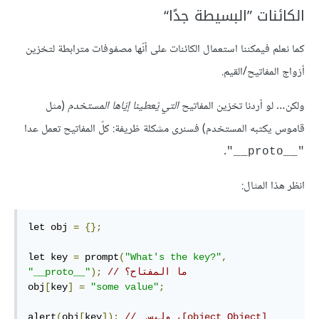
الكائنات ”البسيطة جدًا“
كما نعلم فيمكننا استعمال الكائنات على أنّها مصفوفات مترابطة لتخزين
أزواج المفاتيح/القيم.
ولكن… لو أردنا تخزين المفاتيح
التي يُعطينا إيّاها المستخدم
(مثل
قاموس يكتبه المستخدم) فسنرى مشكلة ظريفة: كلّ المفاتيح تعمل عدا
.
"__proto__"
انظر هذا المثال:
let obj 
=
{};
let key 
=
 prompt
(
"What's the key?"
,
// ما المفتاح؟
);
"__proto__"
obj
[
key
]
=
"some value"
;
// ‫ [object Object]، وليس 
]);
key
[
obj
(
alert