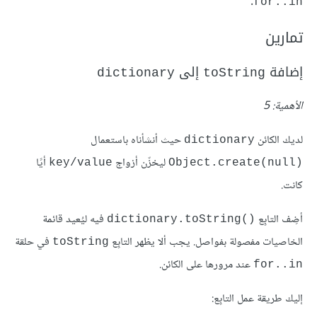
.
for..in
تمارين
إضافة
إلى
dictionary
toString
الأهمية: 5
لديك الكائن
حيث أنشأناه باستعمال
dictionary
ليخزّن أزواج
أيًا
key/value
Object.create(null)‎
كانت.
أضِف التابِع
فيه ليُعيد قائمة
dictionary.toString()‎
الخاصيات مفصولة بفواصل. يجب ألا يظهر التابِع
في حلقة
toString
عند مرورها على الكائن.
for..in
إليك طريقة عمل التابِع: