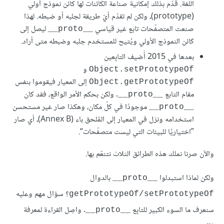
اللغة. قدّم بذلك إمكانية صناعة الكائنات لها كائن نموذج أولي
(prototype)، ولكن لم تقدّم أيّ طريقة لجلبه أو ضبطه. لهذا
صنعت المتصفّحات تابع غير قياسي
ليصل إلى
__proto__
كائن النموذج الأولي ويُتيح للمستخدم جلبه وضبطه متى أراد.
بعدها في 2015 أُضيف التابِعين
و
Object.setPrototypeOf
إلى المعيار فيقوموا بنفس
Object.getPrototypeOf
مقام التابع
. ولكن بحكم الأمر الواقع، فقد كان
__proto__
موجودًا في كلّ مكان، وهكذا صار غير مستحسن
__proto__
استخدامه ونزل في المعيار إلى المُلحق باء (Annex B)، أي صار
”اختياريًا للبيئات التي ليست متصفّحات“.
والآن صرنا نملك هذه الطرائق الثلاث نتنعّم بها.
ولكن لماذا استبدلوا
بالدوال
__proto__
؟ سؤال مهم وعليه
getPrototypeOf/setPrototypeOf
سنعرف ما السوء الكبير للتابِع
. واصِل القراءة لمعرفة
__proto__