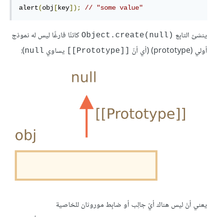
alert
(
obj
[
key
]);
// "some value"
ينشئ التابِع
كائنًا فارغًا ليس له نموذج
Object.create(null)‎
أولي (prototype) (أي أنّ
يساوي
):
null
[[Prototype]]
يعني أنْ ليس هناك أيّ جالِب أو ضابِط موروثان للخاصية