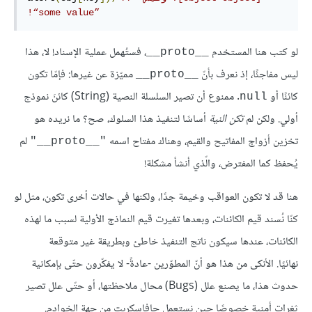
”some value“!
لو كتب هنا المستخدم
، فستُهمل عملية الإسناد! لا، هذا
__proto__
ليس مفاجئًا، إذ نعرف بأنّ
مميّزة عن غيرها: فإمّا تكون
__proto__
كائنًا أو
. ممنوع أن تصير السلسلة النصية (String) كائنَ نموذج
null
أولي. ولكن لم
تكن النية
أساسًا لتنفيذ هذا السلوك، صح؟ ما نريده هو
تخزين أزواج المفاتيح والقيم، وهناك مفتاح اسمه
لم
"__proto__"
يُحفظ كما المفترض، والّذي أنشأ مشكلة!
هنا قد لا تكون العواقب وخيمة جدًا، ولكنها في حالات أخرى تكون، مثل لو
كنّا نُسند قيم الكائنات، وبعدها تغيرت قيم النماذج الأولية لسبب ما لهذه
الكائنات، عندها سيكون ناتج التنفيذ خاطئ وبطريقة غير متوقعة
نهائيًا. الأنكى من هذا هو أنّ المطوّرين -عادةً- لا يفكّرون حتّى بإمكانية
حدوث هذا، ما يصنع علل (Bugs) محال ملاحظتها، أو حتّى علل تصير
ثغرات أمنية خصوصًا حين نستعمل جافاسكربت من جهة الخوادم.