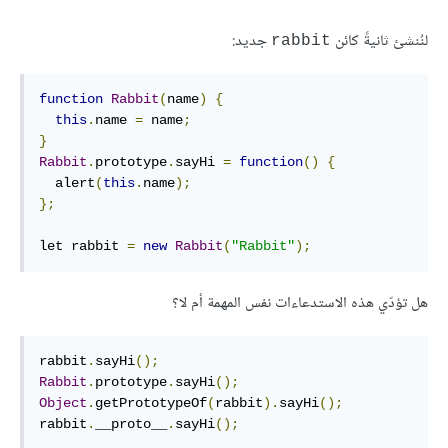
لنُنشئ ثانيةً كائن
جديد:
rabbit
function
Rabbit
(
name
)
{
this
.
name 
=
 name
;
}
Rabbit
.
prototype
.
sayHi 
=
function
()
{
  alert
(
this
.
name
);
};
let rabbit 
=
new
Rabbit
(
"Rabbit"
);
هل تؤدّي هذه الاستدعاءات نفس المهمة أم لا؟
rabbit
.
sayHi
();
Rabbit
.
prototype
.
sayHi
();
Object
.
getPrototypeOf
(
rabbit
).
sayHi
();
rabbit
.
__proto__
.
sayHi
();