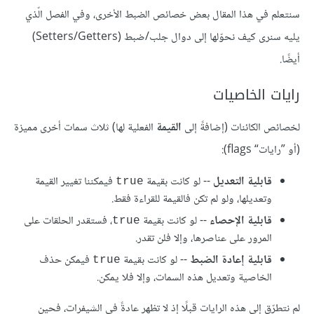
سنتعلم في هذا المقال بعض خصائص الضبط الأخرى، وفي الفصل الّذي
يليه سنرى كيف نحوّلها إلى دوال جلب/ضبط (Setters/Getters)
أيضًا.
رايات الخاصيات
لخصائص الكائنات (إضافةً إلى
القيمة
الفعلية لها) ثلاث سمات أخرى مميزة
(أو ”رايات“ flags):
قابلية التعديل
-- لو كانت بقيمة
فيمكننا تغيير القيمة
true
وتعديلها، ولو لم تكن فالقيمة للقراءة فقط.
قابلية الإحصاء
-- لو كانت بقيمة
، فستقدر الحلقات على
true
المرور على عناصرها، وإلا فلن تقدر.
قابلية إعادة الضبط
-- لو كانت بقيمة
فيمكن حذف
true
الخاصية وتعديل هذه السمات، وإلا فلا يمكن.
لم نتطرّق إلى هذه الرايات قبلًا إذ لا تظهر عادةً في الشيفرات، فحين