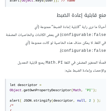
alert
(
Object
.
keys
(
user
));
// name
منع قابلية إعادة الضبط
أحيانًا ما نرى راية ”قابلية إعادة الضبط“ ممنوعة (أي
) في بعض الكائنات والخاصيات المضمّنة
configurable:false
في اللغة. لا يمكن حذف هذه الخاصية لو كانت ممنوعة (أي
).
configurable:false
فمثلًا المتغيّر المضمّن في اللغة
يمنع قابلية التعديل
Math.PI
والإحصاء وإعادة الضبط عليه:
let descriptor 
=
Object
.
getOwnPropertyDescriptor
(
Math
,
'PI'
);
alert
(
 JSON
.
stringify
(
descriptor
,
null
,
2
)
);
/*

{
