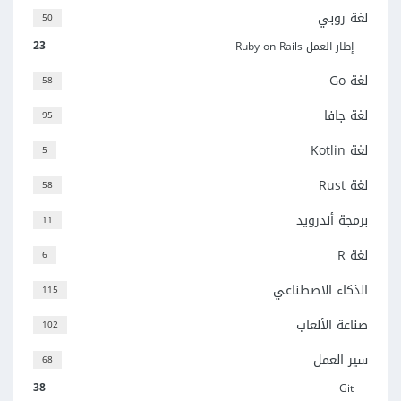
لغة روبي
50
23
إطار العمل Ruby on Rails
لغة Go
58
لغة جافا
95
لغة Kotlin
5
لغة Rust
58
برمجة أندرويد
11
لغة R
6
الذكاء الاصطناعي
115
صناعة الألعاب
102
سير العمل
68
38
Git