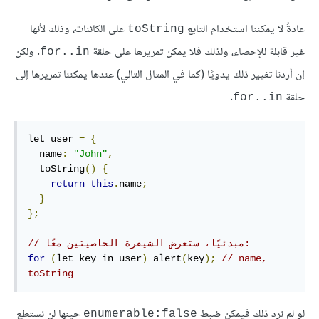
عادةً لا يمكننا استخدام التابع
على الكائنات، وذلك لأنها
toString
غير قابلة للإحصاء، ولذلك فلا يمكن تمريرها على حلقة
. ولكن
for..in
إن أردنا تغيير ذلك يدويًا (كما في المثال التالي) عندها يمكننا تمريرها إلى
حلقة
.
for..in
let user 
=
{
  name
:
"John"
,
  toString
()
{
return
this
.
name
;
}
};
// مبدئيًا، ستعرض الشيفرة الخاصيتين معًا:
for
(
let key in user
)
 alert
(
key
);
// name, 
toString
لو لم نرد ذلك فيمكن ضبط
حينها لن نستطع
enumerable:false