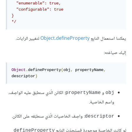
  "enumerable": true,

  "configurable": true

}

*/
يمكننا استعمال التابِع
Object.defineProperty
لتغيير الرايات.
إليك صياغته:
Object
.
defineProperty
(
obj
,
 propertyName
,
descriptor
)
و
: الكائن الّذي سنطبّق عليه الواصِف،
propertyName
obj
واسم الخاصية.
: واصِف الخاصيات الّذي سنطبّقه على الكائن.
descriptor
لو كانت الخاصية موجودة فسيُحدّث التابع
defineProperty