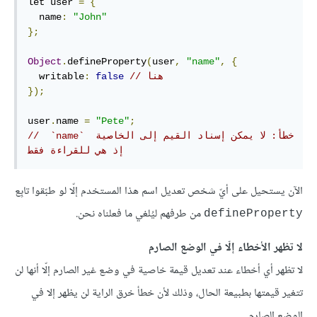
let user 
=
{
  name
:
"John"
};
Object
.
defineProperty
(
user
,
"name"
,
{
// هنا
false
:
  writable
});
user
.
name 
=
"Pete"
;
// خطأ: لا يمكن إسناد القيم إلى الخاصية ‫ `name` 
إذ هي للقراءة فقط
الآن يستحيل على أيّ شخص تعديل اسم هذا المستخدم إلّا لو طبّقوا تابِع
من طرفهم ليُلغي ما فعلناه نحن.
defineProperty
لا تظهر الأخطاء إلّا في الوضع الصارم
لا تظهر أي أخطاء عند تعديل قيمة خاصية في وضع غير الصارم إلّا أنها لن
تتغير قيمتها بطبيعة الحال، وذلك لأن خطأ خرق الراية لن يظهر إلا في
الوضع الصارم.