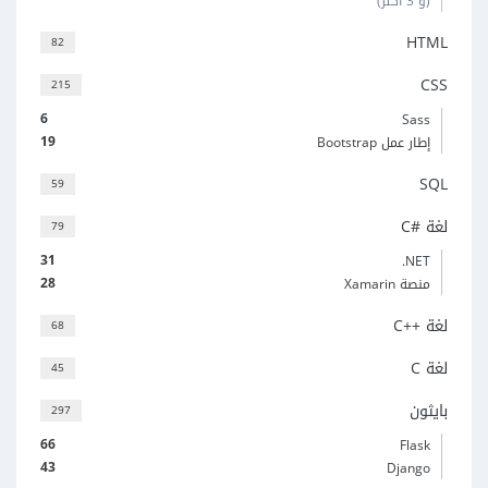
(و 3 أكثر)
HTML
82
CSS
215
6
Sass
19
إطار عمل Bootstrap
SQL
59
لغة C#‎
79
31
‎.NET
28
منصة Xamarin
لغة C++‎
68
لغة C
45
بايثون
297
66
Flask
43
Django