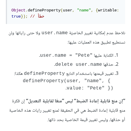
Object
.
defineProperty
(
user
,
"name"
,
{
writable
:
// خطأ
});
true
نلاحظ عدم إمكانية تغيير الخاصيّة
ولا حتى راياتها ولن
user.name
نستطيع تطبيق هذه العمليات عليها:
الكتابة عليها
user.name = "Pete"
حذفها
.
delete user.name
تغيير قيمتها باستخدام التابع
هكذا:
defineProperty
defineProperty(user, "name", { 
.
value: "Pete" })‎
”إن منع قابلية إعادة الضبط“ ليس ”منعًا لقابلية التعديل“
إن فكرة
منع قابلية إعادة الضبط هي في الحقيقة لمنع تغيير رايات هذه الخاصية
أو حذفها، وليس تغيير قيمة الخاصية بحد ذاتها.