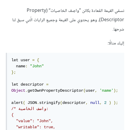
نسمّي القيمة المُعادة بكائن ”واصِف الخاصيات“ (Property
Descriptor)، وهو يحتوي على القيمة وجميع الرايات الّتي سبق لنا
شرحها.
إليك مثالًا:
let user 
=
{
  name
:
"John"
};
let descriptor 
=
Object
.
getOwnPropertyDescriptor
(
user
,
'name'
);
alert
(
 JSON
.
stringify
(
descriptor
,
null
,
2
)
);
/* واصف الخاصية:

{

  "value": "John",

  "writable": true,
