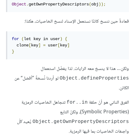
Object
.
getOwnPropertyDescriptors
(
obj
));
فعادةً حين ننسخ كائنًا نستعمل الإسناد لنسخ الخاصيات، هكذا:
for
(
let key in user
)
{
  clone
[
key
]
=
 user
[
key
]
}
ولكن… هذا لا ينسخ معه الرايات. لذا يفضّل استعمال
لو أردنا نُسخةً ”أفضل“ عن
Object.defineProperties
الكائن.
الفرق الثاني هو أنّ حلقة
تتجاهل الخاصيات الرمزية
for..in
(Symbolic Properties)، ولكنّ التابِع
يُعيد
كلّ
Object.getOwnPropertyDescriptors
واصِفات الخاصيات بما فيها الرمزية.