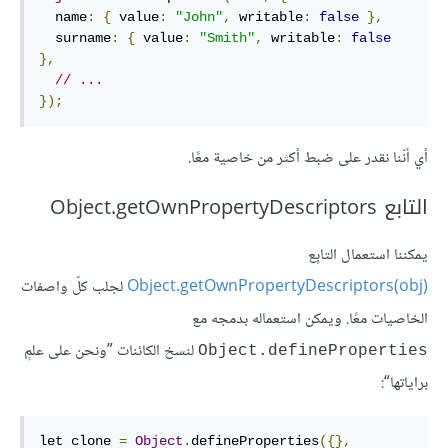
  name
:
{
 value
:
"John"
,
 writable
:
false
},
  surname
:
{
 value
:
"Smith"
,
 writable
:
false
},
// ...
});
أي أنّنا نقدر على ضبط أكثر من خاصية معًا.
التابع Object.getOwnPropertyDescriptors
يمكننا استعمال التابِع
Object.getOwnPropertyDescriptors(obj)
‎ لجلب كلّ واصفات
الخاصيات معًا. ويمكن استعماله بدمجه مع
لنسخ الكائنات ”ونحن على علمٍ
Object.defineProperties
براياتها“:
let clone 
=
Object
.
defineProperties
({},