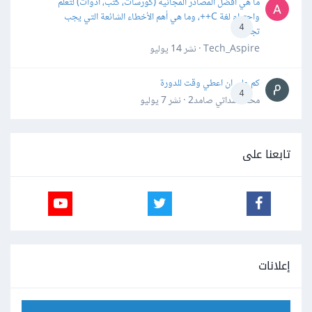
ما هي أفضل المصادر المجانية (كورسات، كتب، أدوات) لتعلّم
واحترام لغة C++، وما هي أهم الأخطاء الشائعة التي يجب
4
تجنبها؟
Tech_Aspire · نشر
14 يوليو
كم علي ان اعطي وقت للدورة
4
محمد سداتي صامد2 · نشر
7 يوليو
تابعنا على
إعلانات