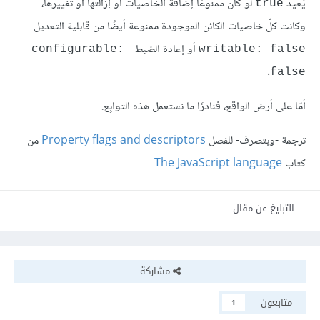
يُعيد
لو كان ممنوعًا إضافة الخاصيات أو إزالتها أو تغييرها،
true
وكانت كلّ خاصيات الكائن الموجودة ممنوعة أيضًا من قابلية التعديل
أو إعادة الضبط
configurable: 
writable: false
.
false
أمّا على أرض الواقع، فنادرًا ما نستعمل هذه التوابِع.
ترجمة -وبتصرف- للفصل
Property flags and descriptors
من
كتاب
The JavaScript language
التبليغ عن مقال
مشاركة
متابعون
1