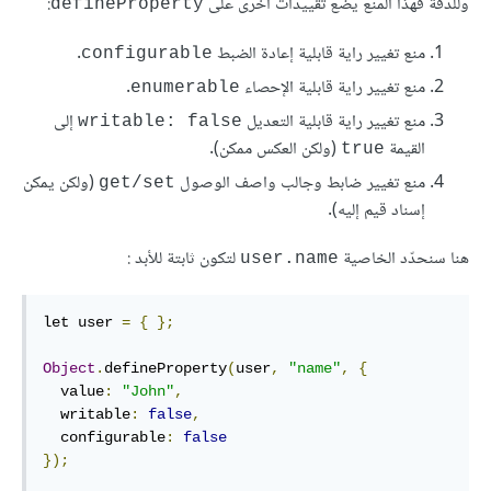
وللدقّة فهذا المنع يضع تقييدات أخرى على
:
defineProperty
منع تغيير راية قابلية إعادة الضبط
.
configurable
منع تغيير راية قابلية الإحصاء
.
enumerable
منع تغيير راية قابلية التعديل
إلى
writable: false
القيمة
(ولكن العكس ممكن).
true
منع تغيير ضابط وجالب واصف الوصول
(ولكن يمكن
get/set
إسناد قيم إليه).
هنا سنحدّد الخاصية
لتكون ثابتة للأبد :
user.name
let user 
=
{
};
Object
.
defineProperty
(
user
,
"name"
,
{
  value
:
"John"
,
  writable
:
false
,
  configurable
:
false
});