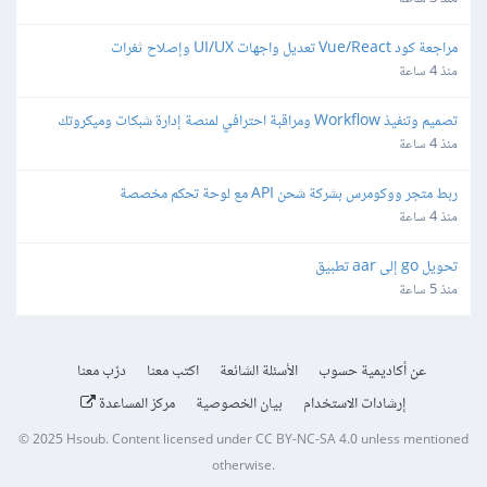
مراجعة كود Vue/React تعديل واجهات UI/UX وإصلاح ثغرات
منذ 4 ساعة
تصميم وتنفيذ Workflow ومراقبة احترافي لمنصة إدارة شبكات وميكروتك 
مبنية على Laravel/Radius
منذ 4 ساعة
ربط متجر ووكومرس بشركة شحن API مع لوحة تحكم مخصصة
منذ 4 ساعة
تحويل go إلى aar تطبيق
منذ 5 ساعة
عن أكاديمية حسوب
الأسئلة الشائعة
اكتب معنا
درّب معنا
إرشادات الاستخدام
بيان الخصوصية
مركز المساعدة
© 2025
Hsoub
.
Content licensed under
CC BY-NC-SA 4.0
unless mentioned
otherwise.