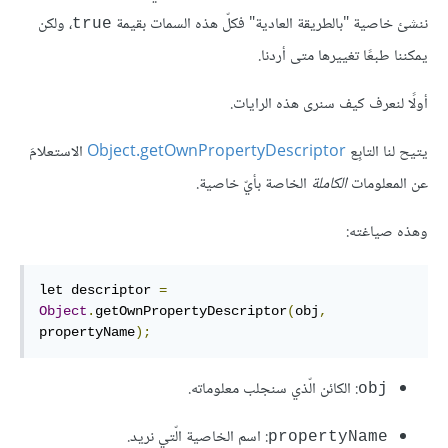
ننشئ خاصية "بالطريقة العادية" فكلّ هذه السمات بقيمة
، ولكن
true
يمكننا طبعًا تغييرها متى أردنا.
أولًا لنعرف كيف سنرى هذه الرايات.
يتيح لنا التابِع
Object.getOwnPropertyDescriptor
الاستعلامَ
عن المعلومات
الكاملة
الخاصة بأيّ خاصية.
وهذه صياغته:
let descriptor 
=
Object
.
getOwnPropertyDescriptor
(
obj
,
propertyName
);
: الكائن الّذي سنجلب معلوماته.
obj
: اسم الخاصية الّتي نريد.
propertyName