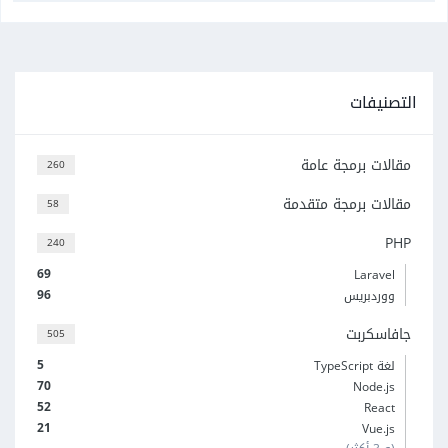
التصنيفات
مقالات برمجة عامة
260
مقالات برمجة متقدمة
58
PHP
240
69
Laravel
96
ووردبريس
جافاسكربت
505
5
لغة TypeScript
70
Node.js
52
React
21
Vue.js