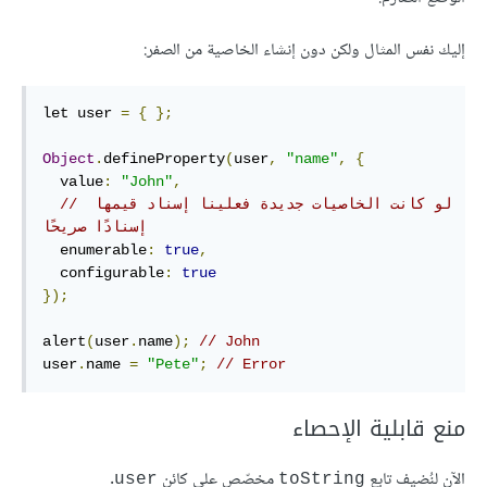
إليك نفس المثال ولكن دون إنشاء الخاصية من الصفر:
let user 
=
{
};
Object
.
defineProperty
(
user
,
"name"
,
{
  value
:
"John"
,
// لو كانت الخاصيات جديدة فعلينا إسناد قيمها 
إسنادًا صريحًا
  enumerable
:
true
,
  configurable
:
true
});
alert
(
user
.
name
);
// John
user
.
name 
=
"Pete"
;
// Error
منع قابلية الإحصاء
الآن لنُضيف تابِع
مخصّص على كائن
.
user
toString