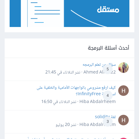
أحدث أسئلة البرمجة
سؤال عن تعلم البرمجه
5
Ahmed Alhafiz2 · نشر
الثلاثاء في 21:45
كيف ارفع مشروعي بالواجهات الأمامية والخلفية على
استضافة InfinityFree؟
4
Hiba Abdalrheem · نشر
الثلاثاء في 16:50
لغة solidity
3
Hiba Abdalrheem · نشر
20 يوليو