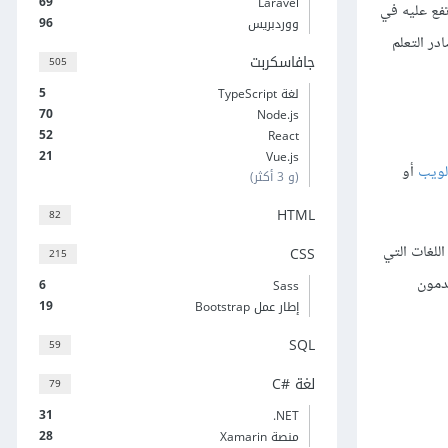
69
Laravel
لب المرتفع عليه في
96
ووردبريس
ر التعلم
جافاسكربت
505
5
لغة TypeScript
70
Node.js
52
React
21
Vue.js
لويب
أو
(و 3 أكثر)
HTML
82
للغات التي
CSS
215
دمون
6
Sass
19
إطار عمل Bootstrap
SQL
59
لغة C#‎
79
31
‎.NET
28
منصة Xamarin