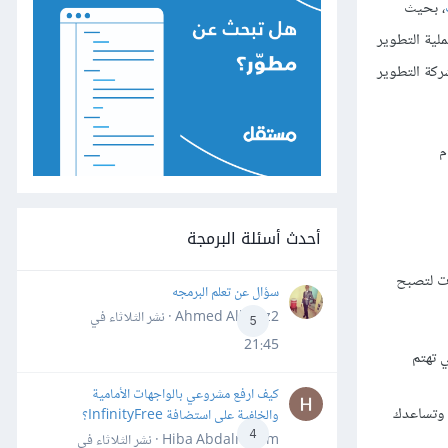
، بحيث
لية التطوير
ركة التطوير
م
أحدث أسئلة البرمجة
مجموعة من الخطوات وتعلم مجموعة متنوعة من المهارات الضرورية، وإليك أهم 10 خطوات لتصبح
سؤال عن تعلم البرمجه
Ahmed Alhafiz2 · نشر
الثلاثاء في
5
21:45
 تهتم
كيف ارفع مشروعي بالواجهات الأمامية
 وتساعدك
والخلفية على استضافة InfinityFree؟
4
Hiba Abdalrheem · نشر
الثلاثاء في