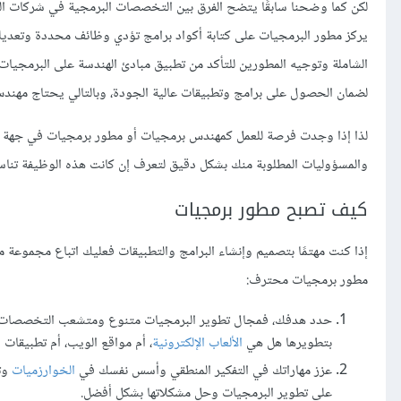
لكن كما وضحنا سابقًا يتضح الفرق بين التخصصات البرمجية في شركات ال
يركز مطور البرمجيات على كتابة أكواد برامج تؤدي وظائف محددة وتعديله
الشاملة وتوجيه المطورين للتأكد من تطبيق مبادئ الهندسة على البرمجي
لضمان الحصول على برامج وتطبيقات عالية الجودة، وبالتالي يحتاج مهندس
لذا إذا وجدت فرصة للعمل كمهندس برمجيات أو مطور برمجيات في جهة ما، 
والمسؤوليات المطلوبة منك بشكل دقيق لتعرف إن كانت هذه الوظيفة تناسبك 
كيف تصبح مطور برمجيات
مطور برمجيات محترف:
حدد هدفك، فمجال تطوير البرمجيات متنوع ومتشعب التخصصات لذا م
بتطويرها هل هي
الألعاب الإلكترونية
، أم مواقع الويب، أم تطبيقات 
عزز مهاراتك في التفكير المنطقي وأسس نفسك في
الخوارزميات
وت
على تطوير البرمجيات وحل مشكلاتها بشكل أفضل.