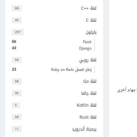
لغة C++‎
68
لغة C
45
بايثون
297
66
Flask
43
Django
لغة روبي
50
23
إطار العمل Ruby on Rails
لغة Go
58
 مهام أخرى
لغة جافا
95
لغة Kotlin
5
لغة Rust
58
برمجة أندرويد
11