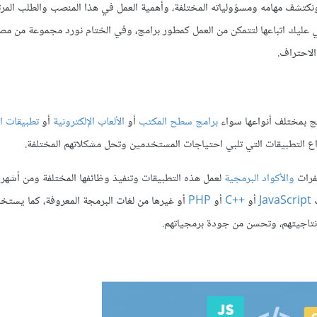
فك في مقال اليوم على مطور البرمجيات Software Developer ونكتشف مهامه ومسؤولياته المختلفة، وأهمية العمل في هذا المنصب والط
ليك اتباعها لتتمكن من العمل كمطور برامج، وفي الختام نورد مجموعة من مصاد
الاحتراف.
مج بمختلف أنواعها سواء
برامج سطح المكتب
أو
الألعاب الإلكترونية
أو
تطبيقات ا
واع التطبيقات التي تلبي احتياجات المستخدمين وتحل مشكلاتهم المختلفة.
فرات
والأكواد البرمجية
لعمل هذه التطبيقات وتنفيذ وظائفها المختلفة ومن أشهر ا
ت
JavaScript
أو
C++
PHP
أو غيرها من لغات البرمجة المعروفة، كما يستخ
نتاجيتهم، وتحسن من جودة برمجياتهم.