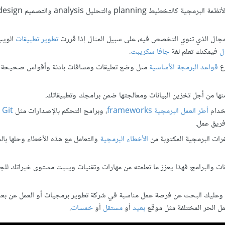
لمجال الذي تنوي التخصص فيه، على سبيل المثال إذا قررت
تطوير تطبيقات
الويب
ل
فيمكنك تعلم لغة
جافا سكريبت
.
اع
قواعد البرمجة الأساسية
مثل وضع تعليقات ومسافات بادئة وأقواس صحيحة ع
ا من أجل تخزين البيانات ومعالجتها ضمن برامجك وتطبيقاتك.
خدام
أطر العمل البرمجية frameworks
، وبرامج التحكم بالإصدارات مثل
Git
ف
فريق عمل.
ات البرمجية المكتوبة من
الأخطاء البرمجية
والتعامل مع هذه الأخطاء وحلها بال
والبرامج فهذا يعزز ما تعلمته من مهارات وتقنيات ويثبت مستوى خبراتك للجه
ة وعليك البحث عن فرصة عمل مناسبة في شركة تطوير برمجيات أو العمل عن بعد
ل الحر المختلفة مثل موقع
بعيد
أو
مستقل
أو
خمسات
.