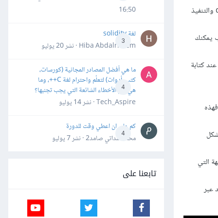
16:50
والمراحل الأساسية التي تمر بها الأنظمة البرمجية كالتخطيط planning والتحليل analysis والتصميم design والتنفيذ
لغة solidity
 يمكنك
3
Hiba Abdalrheem · نشر
20 يوليو
ند كتابة
ما هي أفضل المصادر المجانية (كورسات،
كتب، أدوات) لتعلّم واحترام لغة C++، وما
4
هي أهم الأخطاء الشائعة التي يجب تجنبها؟
Tech_Aspire · نشر
14 يوليو
هذه
كم علي ان اعطي وقت للدورة
شكل
4
محمد سداتي صامد2 · نشر
7 يوليو
ة التي
تابعنا على
 عبر