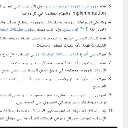
تعلم
دورة حياة تطوير البرمجيات
implementation والمهام المطلوبة في كل مرحلة.
ركز على تعلم لغات البرمجة والتقنيات الضرورية لتحقيق هدفك وا
اختيار لغة
PHP
أو
بايثون
، وإذا كنت مهتمًا
بتطوير تطبيقات الجوا
تعلم تقنيات تحسين الشيفرات البرمجية وجعلها نظيفة ومنظمة باتب
الشيفرات فهذا الأمر يميزك كمطور برمجيات.
تعرف على
أنواع قواعد البيانات المختلفة
ومتى تستخدم كل نوع منه
تعلم مهارات وأدوات إضافية مساعدة لأي مطور برمجيات مثل است
الأدوات ضرورية ومطلوبة في سوق العمل لاسيما عند العمل ضمن 
تعرف على طرق اختبار وفحص البرمجيات والتأكد من سلامة الشيفر
الصحيح.
احرص على بناء معرض أعمال يتضمن مجموعة متنوعة من التطبيقات 
ترغب بتوظيفك ويساعدك في الحصول على فرصة عمل.
بإتمامك لكل الخطوات السابقة ستكون قد امتلكت المؤهلات الكافي
الإنترنت كموظف مستقل وعرض خدماتك المدفوعة على مواقع العم