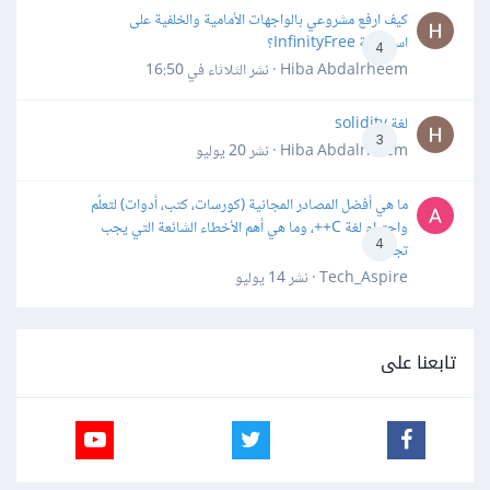
كيف ارفع مشروعي بالواجهات الأمامية والخلفية على
استضافة InfinityFree؟
4
Hiba Abdalrheem · نشر
الثلاثاء في 16:50
لغة solidity
3
Hiba Abdalrheem · نشر
20 يوليو
ما هي أفضل المصادر المجانية (كورسات، كتب، أدوات) لتعلّم
واحترام لغة C++، وما هي أهم الأخطاء الشائعة التي يجب
4
تجنبها؟
Tech_Aspire · نشر
14 يوليو
تابعنا على