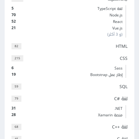
5
لغة TypeScript
70
Node.js
52
React
21
Vue.js
(و 3 أكثر)
HTML
82
CSS
215
6
Sass
19
إطار عمل Bootstrap
SQL
59
لغة C#‎
79
31
‎.NET
28
منصة Xamarin
لغة C++‎
68
45