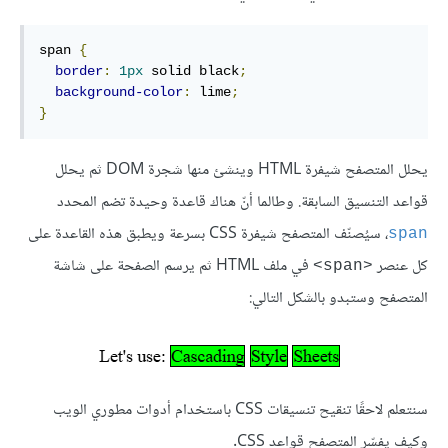
span 
{
border
:
1px
 solid black
;
background-color
:
 lime
;
}
يحلل المتصفح شيفرة HTML وينشئ منها شجرة DOM ثم يحلل
قواعد التنسيق السابقة. وطالما أنّ هناك قاعدة وحيدة تضم المحدد
، سيُصنّف المتصفح شيفرة CSS بسرعة ويطبق هذه القاعدة على
span
كل عنصر
في ملف HTML ثم يرسم الصفحة على شاشة
<span>
المتصفح وستبدو بالشكل التالي:
سنتعلم لاحقًا تنقيح تنسيقات CSS باستخدام أدوات مطوري الويب
وكيف يفسّر المتصفح قواعد CSS.