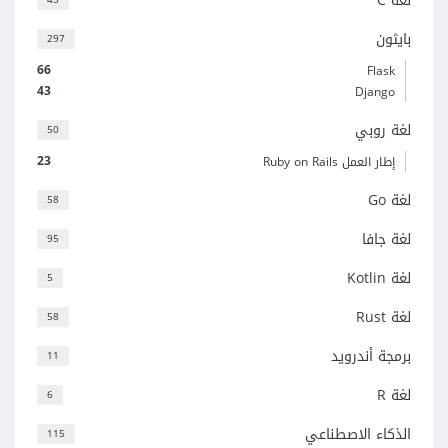
لغة C
بايثون
297
66
Flask
43
Django
لغة روبي
50
23
إطار العمل Ruby on Rails
لغة Go
58
لغة جافا
95
لغة Kotlin
5
لغة Rust
58
برمجة أندرويد
11
لغة R
6
الذكاء الاصطناعي
115