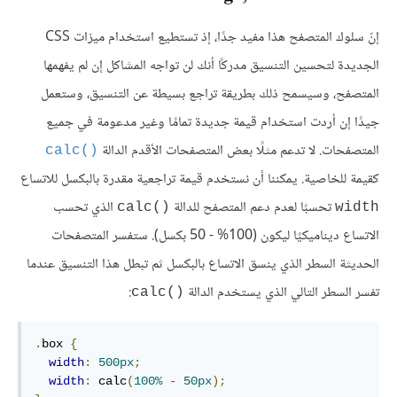
إنّ سلوك المتصفح هذا مفيد جدًا، إذ تستطيع استخدام ميزات CSS
الجديدة لتحسين التنسيق مدركًا أنك لن تواجه المشاكل إن لم يفهمها
المتصفح، وسيسمح ذلك بطريقة تراجع بسيطة عن التنسيق، وستعمل
جيدًا إن أردت استخدام قيمة جديدة تمامًا وغير مدعومة في جميع
المتصفحات. لا تدعم مثلًا بعض المتصفحات الأقدم الدالة
()calc
كقيمة للخاصية. يمكننا أن نستخدم قيمة تراجعية مقدرة بالبكسل للاتساع
تحسبًا لعدم دعم المتصفح للدالة
الذي تحسب
()calc
width
الاتساع ديناميكيًا ليكون (100% - 50 بكسل). ستفسر المتصفحات
الحديثة السطر الذي ينسق الاتساع بالبكسل ثم تبطل هذا التنسيق عندما
تفسر السطر التالي الذي يستخدم الدالة
:
()calc
.
box 
{
width
:
500px
;
width
:
 calc
(
100%
-
50px
);