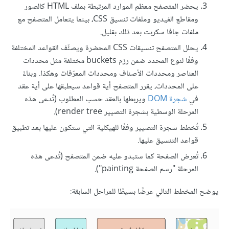
يحضر المتصفح معظم الموارد المرتبطة بملف HTML كالصور
ومقاطع الفيديو وملفات تنسيق CSS، بينما يتعامل المتصفح مع
ملفات جافا سكربت بعد ذلك بقليل.
يحلل المتصفح تنسيقات CSS المحضرة ويصنِّف القواعد المختلفة
وفقًا لنوع المحدد ضمن رزم buckets مختلفة مثل محددات
العناصر ومحددات الأصناف ومحددات المعرّفات وهكذا. وبناءً
على المحددات، يقرر المتصفح أية قواعد سيطبقها على أية عقد
في
شجرة DOM
ويربطها بالعقد حسب المطلوب (تُدعى هذه
المرحلة الوسطية بشجرة التصيير render tree).
تُخطط شجرة التصيير وفقًا للهيكلية التي ستكون عليها بعد تطبيق
قواعد التنسيق عليها.
تُعرض الصفحة كما ستبدو عليه ضمن المتصفح (تُدعى هذه
المرحلة "رسم الصفحة painting").
يوضح المخطط التالي عرضًا بسيطًا للمراحل السابقة: