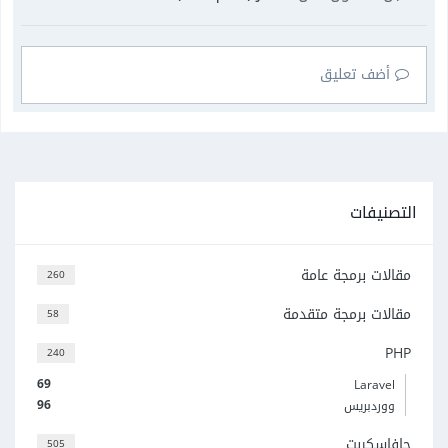
أضف تعليق
التصنيفات
مقالات برمجة عامة
260
مقالات برمجة متقدمة
58
PHP
240
69
Laravel
96
ووردبريس
جافاسكربت
505