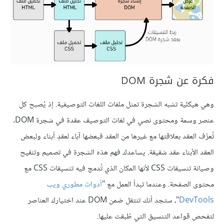
فكرة عن شجرة DOM
وهي هيكلية تشبه الشجرة تمثل ملفات اللغات التوصيفية. إذ يُصبح كل
عنصر وسمة ومحتوى نصي في لغات التوصيف عقدة في شجرة DOM.
تُعرَّف العقد بعلاقتها مع غيرها من العقد فبعضها آباء لعقدٍ أبناء ولبعض
العقد الأبناء عقد شقيقة. يساعدك فهم هذه الشجرة في تصميم وتنقيح
وصيانة تنسيقات CSS لأنها المكان الذي تُدمج فيه تنسيقات CSS مع
محتوى الصفحة. وعندما تبدأ العمل مع "
أدوات مطوري ويب
DevTools
"، ستجد أنك تنتقل ضمن DOM عند اختيارك العناصر
لتفحص قواعد التنسيق التي طُبقت عليها.