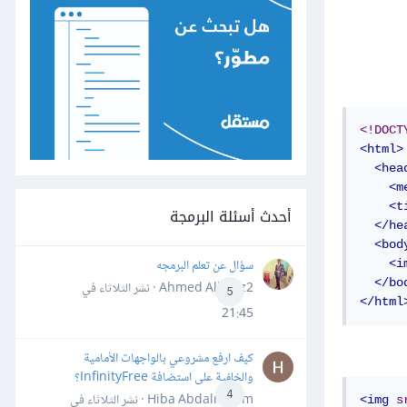
<!DOCT
<html>
<hea
<m
<t
أحدث أسئلة البرمجة
</he
<bod
سؤال عن تعلم البرمجه
<i
</bo
Ahmed Alhafiz2 · نشر
الثلاثاء في
5
</html
21:45
كيف ارفع مشروعي بالواجهات الأمامية
والخلفية على استضافة InfinityFree؟
4
Hiba Abdalrheem · نشر
الثلاثاء في
<img
s