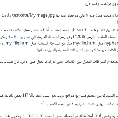
ون فراغات وذلك لأن:
حساسةً لحالة الأحرف، فإذا وضعت مثلًا صورةً 
ة نفسها، فإذا وضعت فراغات في اسم الملف مثلًا، فستعامِل بعض الأنظمة اسم ال
2" (وهو رمز المسافة الفارغة في
عناوين URL
)، وتكو
أخطاءً في جميع الروابط، ومن الأفضل أيضً
ات بينما لا يعامل الشرطات السفلية بالطريقة ذاتها.
تخدام الشرطات للفصل بين الكلمات حتى تدرك ما تفعل على الأقل، فإنّ تقيدك ب
لنلق نظرةً فيما سيأتي على هيكلية الموقع البسيط الذي نبنيه، إذ يُعَدّ الشيء المشترك بين معظم
: استخدم محرر النصوص الذي تملكه لإنشاء ملف جديد يُدعى index.html، ثم احفظه ضمن ا