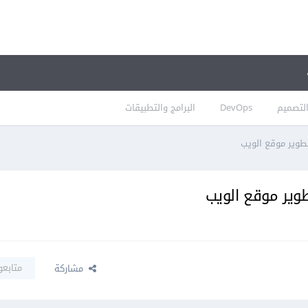
لتصميم
DevOps
البرامج والتطبيقات
طوير موقع الويب
وير موقع الويب
متابعو
مشاركة