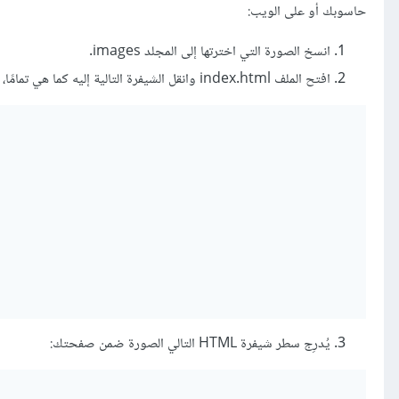
حاسوبك أو على الويب:
انسخ الصورة التي اخترتها إلى المجلد images.
افتح الملف index.html وانقل الشيفرة التالية إليه كما هي تمامًا، ولا تكترث حاليًا بمعنى هذه الشيفرة، إذ سنهتم بالتفاصيل لاحقًا:
يُدرِج سطر شيفرة HTML التالي الصورة ضمن صفحتك: