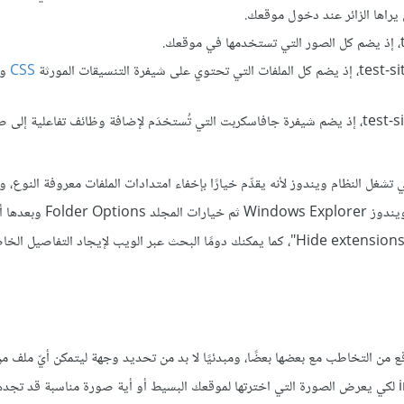
راها الزائر عند دخول موقعك.
CSS
وا
: أنشئ مجلدًا بهذا الاسم ثم احفظه في المجلد test-site، إذ يضم شيفرة جافاسكربت التي تُستخدَم لإضافة وظائف تفاع
شغل النظام ويندوز لأنه يقدِّم خيارًا بإخفاء امتدادات الملفات معروفة النوع، و
مفعَّل افتراضيًا، إذ يمكنك عادةً إيقاف هذا الخيار بالانتقال إلى مستكشف وي
خيار "إخفاء الامتدادات للملفات معروفة النوع Hide extensions for known file types"، كما يمكنك دومًا البحث عبر الويب لإيج
من التخاطب مع بعضها بعضًا، ومبدئيًا لا بد من تحديد وجهة ليتمكن أيّ ملف م
مكان الآخر، ولتوضيح الأمر سنكتب بعض الشيفرة في الملف index.html لكي يعرض الصورة التي اخترتها لموقعك البسيط أو أية صورة مناسبة قد