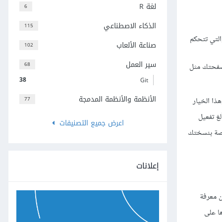
لغة R
6
الذكاء الاصطناعي
115
لتي تتحكم
صناعة الألعاب
102
سير العمل
68
لية إلى صفحتك مثل
38
Git
الأنظمة والأنظمة المدمجة
77
هذا الخيار
ندوز Windows Explorer ثم خيارات المجلد Folder Options وبعدها ألغ تفعيل
اعرض جميع التصنيفات
اد التفاصيل الخاصة بنسختك
إعلانات
ن معرفة
 تجدها على