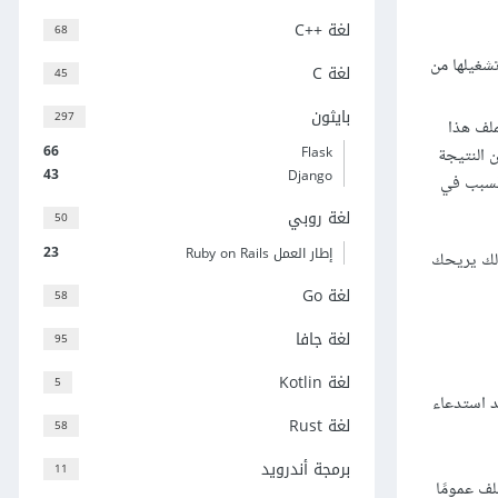
لغة C++‎
68
على موقعك عنوانها test-site/MyImage.jpg وأردت تشغيلها من
لغة C
45
بايثون
297
ملف هذا
66
Flask
ن النتيجة
43
Django
ا فصل الكلمات بشرطة hyphen مثل my-file.html بدلًا من الشرطة السفلية مثل my_file.html، والسبب في
لغة روبي
50
23
إطار العمل Ruby on Rails
ذلك يريحك
لغة Go
58
لغة جافا
95
لغة Kotlin
5
 مشاريع مواقع ويب هو إنشاء ملف HTML يعمل تلقائيًا عند استدعاء
لغة Rust
58
برمجة أندرويد
11
لمجلد test-site، إذ يحتوي هذا الملف عمومًا