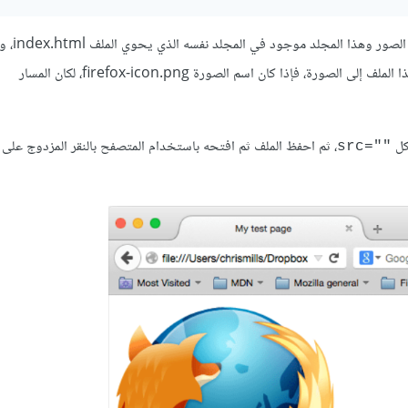
لابد من إخبار HTML بمكان وجود الصورة، إ
سنحتاج إلى المسار images/your-image-filename للوصول من هذا الملف إلى الصورة، فإذا كان اسم الصورة firefox-icon.png، لكان المسار
كل
، ثم احفظ الملف ثم افتحه باستخدام المتصفح بالنقر المزدوج على 
""=src