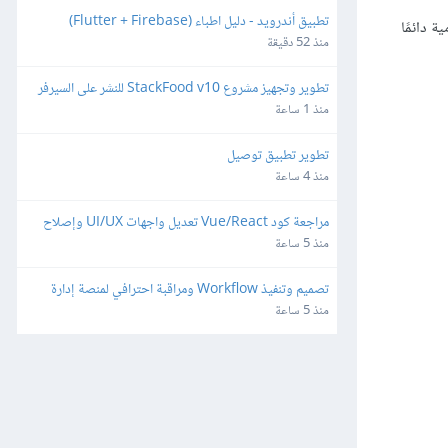
تطبيق أندرويد - دليل اطباء (Flutter + Firebase)
أمامية دائمًا
منذ 52 دقيقة
تطوير وتجهيز مشروع StackFood v10 للنشر على السيرفر 
والمتاجر
منذ 1 ساعة
تطوير تطبيق توصيل
منذ 4 ساعة
مراجعة كود Vue/React تعديل واجهات UI/UX وإصلاح 
ثغرات
منذ 5 ساعة
تصميم وتنفيذ Workflow ومراقبة احترافي لمنصة إدارة 
شبكات وميكروتك مبنية على Laravel/Radius
منذ 5 ساعة