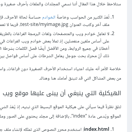
ستلاحظ خلال هذا المقال أننا نسمي المجلدات والملفات بأحرف صغيرة ود
تُعَدّ الكثير من الحواسب وخاصةً
الخوادم
ملف آخر وكتبت العنوان test-site/myimage.jpg، فربما لا تعمل.
لا تعامِل خوادم ويب والمتصفحات ولغات البرمجة الفراغات بالطريق
على أساس ملفين منفصلين، إذ تملأ بعض خوادم ويب الفراغات في أسماء الملفات بالرمز "%0
ذلك أنّ محرك بحث جوجل يعامل الشرطات على أساس فواصل بين الكلم
خلاصة الأمر أنه عليك اعتياد استخدام الأحرف الصغيرة دون فراغات، واس
من بعض المشاكل التي قد تنبثق أمامك هنا وهناك.
الهيكلية التي ينبغي أن يبنى عليها موقع ويب
الموقع ويُدعى عادة "index"، بالإضافة إلى مجلد يحتوي على الصور وملفات التنسيق وملفات الشيفرة، فلنبن هذه الأشياء إذًا:
index.html