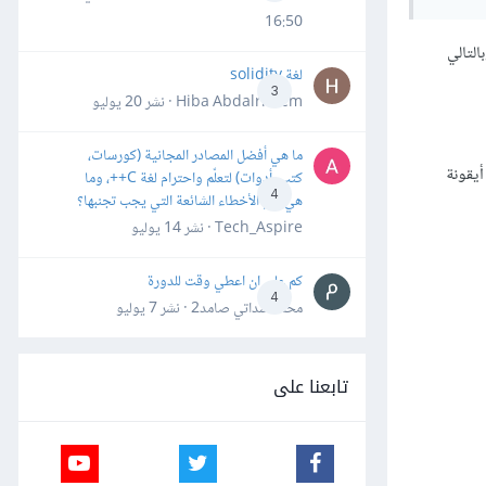
16:50
ذ تتواجد الصورة ضمن مجلد الصور وهذا المجلد موجود في المجلد نفسه الذي يحوي الملف index.html، وبالتالي
لغة solidity
3
Hiba Abdalrheem · نشر
20 يوليو
ما هي أفضل المصادر المجانية (كورسات،
أيقونة
كتب، أدوات) لتعلّم واحترام لغة C++، وما
4
هي أهم الأخطاء الشائعة التي يجب تجنبها؟
Tech_Aspire · نشر
14 يوليو
كم علي ان اعطي وقت للدورة
4
محمد سداتي صامد2 · نشر
7 يوليو
تابعنا على