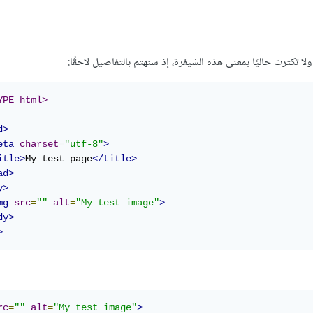
YPE html>
d>
eta
charset
=
"utf-8"
>
itle>
My test page
</title>
ad>
y>
mg
src
=
""
alt
=
"My test image"
>
dy>
>
rc
=
""
alt
=
"My test image"
>