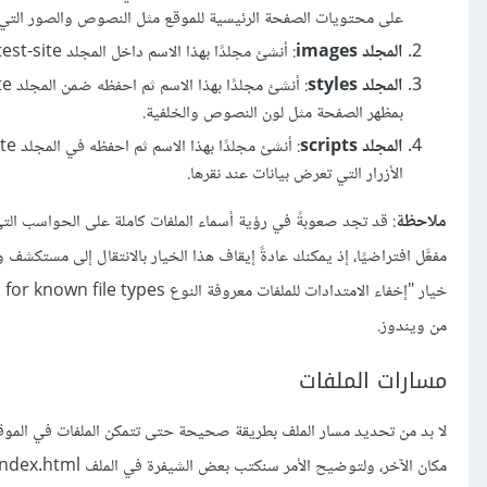
على محتويات الصفحة الرئيسية للموقع مثل النصوص والصور التي ي
المجلد images
: أنشئ مجلدًا بهذا الاسم داخل المجلد test-site، إذ يضم كل الصور التي تستخدمها في موقعك.
المجلد styles
: أنشئ مجلدًا بهذا الاسم ثم احفظه ضمن المجلد test-site، إذ يضم كل الملفات التي تحتوي على شيفرة التنسيقات المورثة
بمظهر الصفحة مثل لون النصوص والخلفية.
المجلد scripts
الأزرار التي تعرض بيانات عند نقرها.
ملاحظة
: قد تجد صعوبةً في رؤية أسماء الملفات كاملة على الحواسب التي ت
من ويندوز.
مسارات الملفات
لا بد من تحديد مسار الملف بطريقة صحيحة حتى تتمكن الملفات في الموقع 