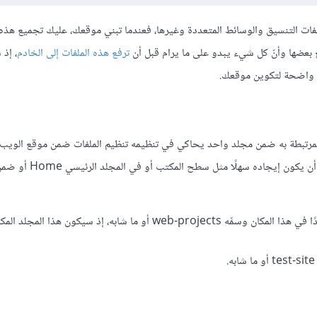
ات التنسيق والوسائط المتعددة وغيرها، فعندما تبني موقعك، عليك تجميع هذه 
 بعضها وأنّ كل شيء يبدو على ما يرام قبل أن
ترفع هذه الملفات إلى الخادم
، إذ
ية واضحة لتكوين موقعك.
المرتبطة به ضمن مجلد واحد يحاكي في تنظيمه تنظيم الملفات ضمن موقع الويب 
تنشره، كما يمكنك اختيار أيّ مكان ضمن حاسوبك لوضع هذا المجلد شرط أ
اختر مكانًا لتخزِّن ضمنه مشروع موقع الويب، ثم انشئ مجلدًا جديدًا في هذا المكان وسمِّه web-projects أو ما شابه، إذ سيكون 