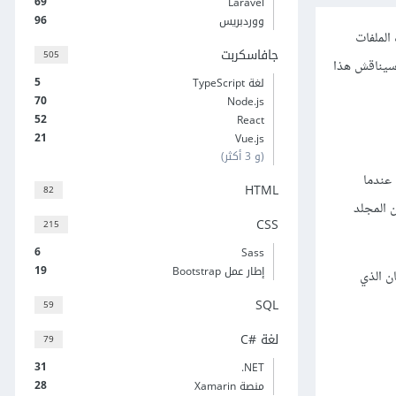
69
Laravel
96
ووردبريس
الملفات
جافاسكربت
505
 سيناقش هذا
5
لغة TypeScript
70
Node.js
52
React
21
Vue.js
(و 3 أكثر)
عندما
HTML
82
ن يكون إيجاده سهلًا مثل سطح المكتب أو في المجلد الرئيسي Home أو ضمن المجلد
CSS
215
6
Sass
19
إطار عمل Bootstrap
هذا المجلد المكان الذي
SQL
59
لغة C#‎
79
31
‎.NET
28
منصة Xamarin