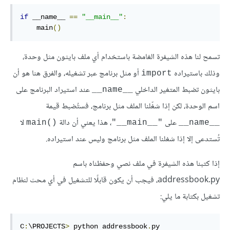
if
 __name__ 
==
"__main__"
:
    main
()
تسمح لنا هذه الشيفرة الغامضة باستخدام أي ملف بايثون مثل وحدة،
وذلك باستيراده
أو مثل برنامج عبر تشغيله، والفرق هنا هو أن
import
بايثون تضبط المتغير الداخلي
عند استيراد البرنامج على
__name__
اسم الوحدة، لكن إذا شغّلنا الملف مثل برنامج، فستُضبط قيمة
على
، هذا يعني أن دالة
لا
main()‎
"__main__"
__name__
تُستدعى إلا إذا شغلنا الملف مثل برنامج وليس عند استيراده.
إذا كتبنا هذه الشيفرة في ملف نصي وحفظناه باسم
addressbook.py، فيجب أن يكون قابلًا للتشغيل في أي محث لنظام
تشغيل بكتابة ما يلي:
C
:
\PROJECTS
>
 python addressbook
.
py