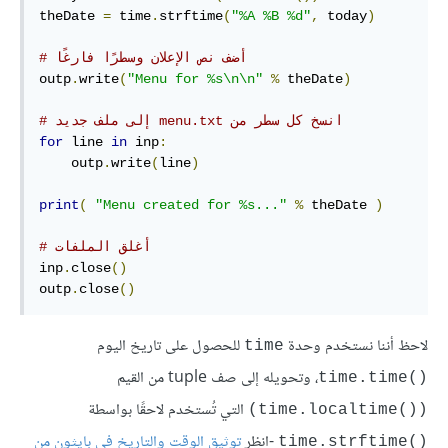
theDate 
=
 time
.
strftime
(
"%A %B %d"
,
 today
)
# أضف نص الإعلان وسطرًا فارغًا
outp
.
write
(
"Menu for %s\n\n"
%
 theDate
)
# إلى ملف جديد menu.txt انسخ كل سطر من 
for
 line 
in
 inp
:
    outp
.
write
(
line
)
print
(
"Menu created for %s..."
%
 theDate 
)
# أغلق الملفات
inp
.
close
()
outp
.
close
()
لاحظ أننا نستخدم وحدة
للحصول على تاريخ اليوم
time
، وتحويله إلى صف tuple من القيم
time.time()‎
التي تُستخدم لاحقًا بواسطة
‎(time.localtime())‎
-انظر
توثيق الوقت والتاريخ في بايثون من
time.strftime()‎