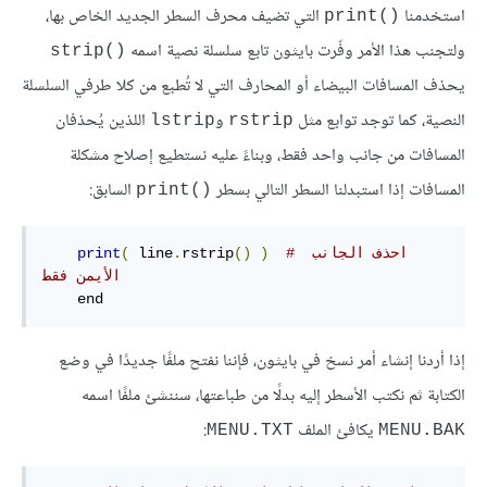
استخدمنا
التي تضيف محرف السطر الجديد الخاص بها،
print()‎
ولتجنب هذا الأمر وفّرت بايثون تابع سلسلة نصية اسمه
strip()‎
يحذف المسافات البيضاء أو المحارف التي لا تُطبع من كلا طرفي السلسلة
النصية، كما توجد توابع مثل
و
اللذين يُحذفان
lstrip
rstrip
المسافات من جانب واحد فقط، وبناءً عليه نستطيع إصلاح مشكلة
المسافات إذا استبدلنا السطر التالي بسطر
السابق:
print()‎
# احذف الجانب 
)
()
rstrip
.
 line
(
print
الأيمن فقط
    end
إذا أردنا إنشاء أمر نسخ في بايثون، فإننا نفتح ملفًا جديدًا في وضع
الكتابة ثم نكتب الأسطر إليه بدلًا من طباعتها، سننشئ ملفًا اسمه
يكافئ الملف
:
MENU.TXT
MENU.BAK