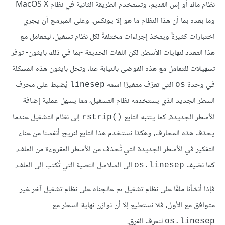
نظام ماك أو إس القديم، وتستخدم الطريقة الثانية في نظام MacOS X
وما بعده بما أن هذا النظام ما هو إلا يونكس. وعلى المبرمج أن يجري
اختبارات كثيرةً ويتخذ إجراءات مختلفةً لكل نظام تشغيل، ليتعامل مع
هذا التعدد لنهايات الأسطر. لكن اللغات الحديثة -بما في ذلك بايثون- توفر
تسهيلات للتعامل مع هذه الفوضى بالنيابة عنا، وتحل بايثون هذه المشكلة
في وحدة
التي تعرّف متغيرًا اسمه
يُضبط على محرف
linesep
os
السطر الجديد الذي يستخدمه نظام التشغيل، مما يسهل عملية إضافة
الأسطر الجديدة، كما ينتبه التابع
إلى نظام التشغيل عندما
rstrip()‎
يحذف هذه المحارف، وهكذا نستخدم هذا التابع لنريح أنفسنا من عناء
التفكير في الأسطر الجديدة التي تُحذف من الأسطر المقروءة من الملف،
كما نضيف
إلى السلاسل النصية التي تُكتب إلى الملف.
os.linesep
فإذا أنشأنا ملفًا على نظام تشغيل ثم عالجناه على نظام تشغيل آخر غير
متوافق مع الأول، فلا نستطيع إلا أن نوازن نهاية السطر مع
لنعرف الفرق.
os.linesep