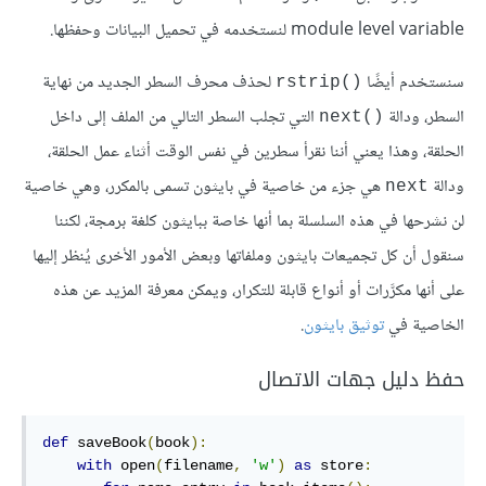
module level variable لنستخدمه في تحميل البيانات وحفظها.
سنستخدم أيضًا
لحذف محرف السطر الجديد من نهاية
rstrip()‎
السطر، ودالة
التي تجلب السطر التالي من الملف إلى داخل
next()‎
الحلقة، وهذا يعني أننا نقرأ سطرين في نفس الوقت أثناء عمل الحلقة،
ودالة
هي جزء من خاصية في بايثون تسمى بالمكرر، وهي خاصية
next
لن نشرحها في هذه السلسلة بما أنها خاصة ببايثون كلغة برمجة، لكننا
سنقول أن كل تجميعات بايثون وملفاتها وبعض الأمور الأخرى يُنظر إليها
على أنها مكرَّرات أو أنواع قابلة للتكرار، ويمكن معرفة المزيد عن هذه
الخاصية في
توثيق بايثون
.
حفظ دليل جهات الاتصال
def
 saveBook
(
book
):
with
 open
(
filename
,
'w'
)
as
 store
: