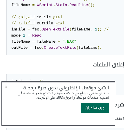
fileName 
=
WScript
.
StdIn
.
Readline
();
افتح
 inFile 
للقراءة
//
افتح
 outFile 
للكتابة
//
inFile 
=
 fso
.
OpenTextFile
(
fileName
,
1
);
//
mode 
1
=
Read
fileName 
=
 fileName 
+
".BAK"
outFile 
=
 fso
.
CreateTextFile
(
fileName
);
إغلاق الملفات
inFile
.
close
();
outFile
.
close
();
شرح المثال في VBScript
احفظ ما يلي في
وشغله باستخدام:
testFiles.ws