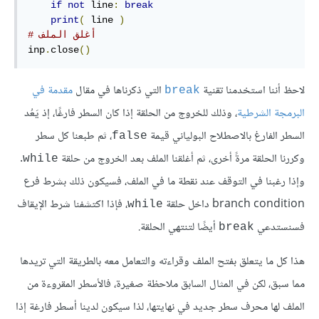
if
not
 line
:
break
print
(
 line 
)
# أغلق الملف
inp
.
close
()
لاحظ أننا استخدمنا تقنية
التي ذكرناها في مقال
مقدمة في
break
البرمجة الشرطية
، وذلك للخروج من الحلقة إذا كان السطر فارغًا، إذ يَعُد
السطر الفارغ بالاصطلاح البولياني قيمة
، ثم طبعنا كل سطر
false
وكررنا الحلقة مرةً أخرى، ثم أغلقنا الملف بعد الخروج من حلقة
.
while
وإذا رغبنا في التوقف عند نقطة ما في الملف، فسيكون ذلك بشرط فرع
branch condition داخل حلقة
، فإذا اكتشفنا شرط الإيقاف
while
فسنستدعي
أيضًا لتنتهي الحلقة.
break
هذا كل ما يتعلق بفتح الملف وقراءته والتعامل معه بالطريقة التي تريدها
مما سبق، لكن في المثال السابق ملاحظة صغيرة، فالأسطر المقروءة من
الملف لها محرف سطر جديد في نهايتها، لذا سيكون لدينا أسطر فارغة إذا