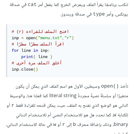
لنكتب برنامجًا يقرأ الملف ويعرض الخرج كما يفعل أمر
في صدفة
cat
يونكس، وأمر
في صدفة ويندوز.
type
# (r) افتح الملف للقراءة
inp 
=
 open
(
"menu.txt"
,
"r"
)
# اقرأ الملف سطرًا سطرًا
for
 line 
in
 inp
:
print
(
 line 
)
# أغلق الملف مرة أخرى
inp
.
close
()
تأخذ
وسيطين، الأول هو اسم الملف الذي يمكن أن يكون
open()‎
متغيرًا أو سلسلةً نصيةً مجردةً literal string كما فعلنا هنا، والوسيط
الثاني هو الوضع الذي نفتح به الملف، حيث يمكن فتحه للقراءة فقط
أو
r
للكتابة
، كما نحدد هل هو للاستخدام النصي أم للاستخدام الثنائي
w
binary، وذلك بإضافة محرف
إلى
أو
في حالة الاستخدام الثنائي،
w
r
b