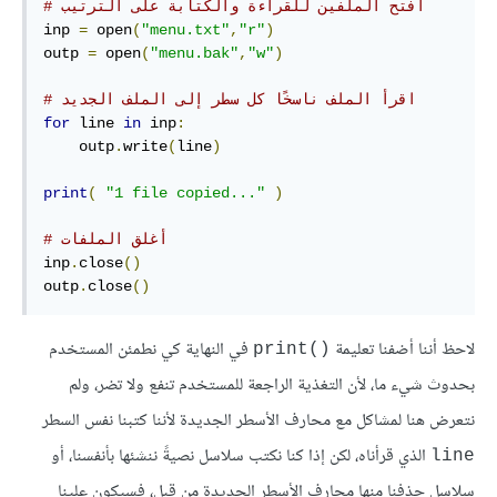
# افتح الملفين للقراءة والكتابة على الترتيب
inp 
=
 open
(
"menu.txt"
,
"r"
)
outp 
=
 open
(
"menu.bak"
,
"w"
)
# اقرأ الملف ناسخًا كل سطر إلى الملف الجديد
for
 line 
in
 inp
:
    outp
.
write
(
line
)
print
(
"1 file copied..."
)
# أغلق الملفات
inp
.
close
()
outp
.
close
()
لاحظ أننا أضفنا تعليمة
في النهاية كي نطمئن المستخدم
print()‎
بحدوث شيء ما، لأن التغذية الراجعة للمستخدم تنفع ولا تضر، ولم
نتعرض هنا لمشاكل مع محارف الأسطر الجديدة لأننا كتبنا نفس السطر
الذي قرأناه، لكن إذا كنا نكتب سلاسل نصيةً ننشئها بأنفسنا، أو
line
سلاسل حذفنا منها محارف الأسطر الجديدة من قبل، فسيكون علينا