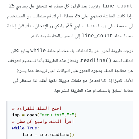
ونزيده بعد قراءة كل سطر، ثم نتحقق هل يساوي 25
line_count
-إذا كانت الشاشة تحتوي على 25 سطرًا- أم لا، ثم سنطلب من المستخدم
أن يضغط على زر ما عندما يساوي 25، وليكن زر الإدخال مثلًا، قبل إعادة
ضبط عداد
إلى الصفر والمتابعة بعد ذلك.
line_count
توجد طريقة أخرى لقراءة الملفات باستخدام حلقة
وتابع لكائن
while
الملف اسمه
، وتمتاز هذه الطريقة بأننا نستطيع التوقف
readline()‎
عن معالجة الملف بمجرد العثور على البيانات التي نريدها، مما يسرع
الأداء كثيرًا إذا كنا نتعامل مع ملفات طويلة، لكنها أعقد، لذا سننظر في
مثالنا السابق باستخدام هذه الطريقة لنشرحها:
# افتح الملف للقراءة
inp 
=
 open
(
"menu.txt"
,
"r"
)
# اقرأ الملف واطبع كل سطر
while
True
:
    line 
=
 inp
.
readline
()