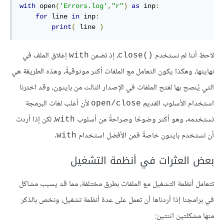
with
 open
(
'Errors.log'
,
"r"
)
as
 inp
:
for
 line 
in
 inp
:
print
(
 line 
)
لاحظ أننا لم نستخدم
، إذ تضمن
إغلاق الملف في
with
close()‎
نهايتها، وهكذا يكون التعامل مع الملفات أكثر موثوقيةً، وهذه الطريقة هي
التي يُنصح بها لفتح الملفات في الإصدار الثالث من بايثون، وقد اخترنا
استخدام الأسلوب القديم
لأن أغلب لغات البرمجة
open/close
تستخدمه، وهو أكثر وضوحًا وصراحةً من أسلوب
، لكن إذا أردت
with
أن تستخدم بايثون خاصةً فمن الأفضل استخدام
.
with
بعض العثرات في أنظمة التشغيل
تتعامل أنظمة التشغيل مع الملفات بطرق مختلفة، مما قد يسبب مشاكل
في برامجنا إذا أردناها أن تعمل على عدة أنظمة تشغيل، ونخص بالذكر
منها مشكلتين اثنتين: