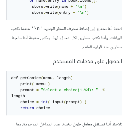
for
 name
,
entry 
in
 book
.
items
():
         store
.
write
(
name 
+
'\n'
)
         store
.
write
(
entry 
+
'\n'
)
لاحظ أننا نحتاج إلى إضافة محرف السطر الجديد
عندما نكتب
‎'\n'‎
البيانات، وأننا نكتب سطرين لكل إدخال، فهذا يعكس حقيقة أننا عالجنا
سطرين عند قراءة الملف.
الحصول على مدخلات المستخدم
def getChoice
(
menu
,
 length
):
    print
(
 menu 
)
    prompt 
=
"Select a choice(1-%d): "
%
length

    choice 
=
int
(
 input
(
prompt
)
)
return
 choice
نلاحظ أننا نستقبل معامِل طول يخبرنا عدد المداخل الموجودة، مما