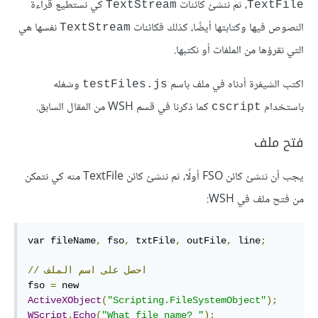
، ثم ننشئ كائنات
كي نستطيع قراءة
TextStream
TextFile
النصوص فيها وكتابتها أيضًا، كذلك فكائنات
نفسها هي
TextStream
التي نقرؤها من الملفات أو نكتبها.
اكتب الشيفرة أدناه في ملف باسم
وشغله
testFiles.js
باستخدام
كما ذكرنا في قسم WSH من المقال السابق.
cscript
فتح ملف
يجب أن ننشئ كائن FSO أولًا، ثم ننشئ كائن TextFile منه كي نتمكن
من فتح ملف في WSH:
var fileName
,
 fso
,
 txtFile
,
 outFile
,
 line
;
احصل
على
اسم
الملف
//
fso 
=
 new 
ActiveXObject
(
"Scripting.FileSystemObject"
);
WScript
.
Echo
(
"What file name? "
);