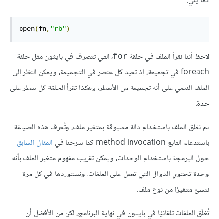
كما يلي:
open
(
fn
,
"rb"
)
لاحظ أننا نقرأ الملف في حلقة
، التي تتصرف في بايثون مثل حلقة
for
foreach في تجميعة، إذ تعيد كل عنصر في التجميعة، ويمكن النظر إلى
الملف النصي على أنه تجميعة من الأسطر، وهكذا تقرأ الحلقة كل سطر على
حدة.
ثم نغلق الملف باستخدام دالة مسبوقة بمتغير ملف، وتُعرف هذه الصياغة
باستدعاء التابع method invocation كما شرحنا في
المقال السابق
حول البرمجة باستخدام الوحدات، ويمكن تقريب مفهوم متغير الملف بأنه
وحدة تحتوي الدوال التي تعمل على الملفات، ونستوردها في كل مرة
ننشئ متغيرًا من نوع ملف.
تُغلَق الملفات تلقائيًا في بايثون في نهاية البرنامج، لكن من الأفضل أن