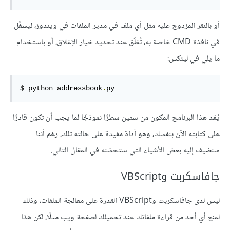
أو بالنقر المزدوج عليه مثل أي ملف في مدير الملفات في ويندوز، ليشغَّل
في نافذة CMD خاصة به، تُغلَق عند تحديد خيار الإغلاق، أو باستخدام
ما يلي في لينكس:
$ python addressbook
.
py
يُعَد هذا البرنامج المكون من ستين سطرًا نموذجًا لما يجب أن تكون قادرًا
على كتابته الآن بنفسك، وهو أداة مفيدة على حالته تلك، رغم أننا
سنضيف إليه بعض الأشياء التي ستحسّنه في المقال التالي.
جافاسكربت وVBScript
ليس لدى جافاسكربت وVBScript القدرة على معالجة الملفات، وذلك
لمنع أي أحد من قراءة ملفاتك عند تحميلك لصفحة ويب مثلًا، لكن هذا