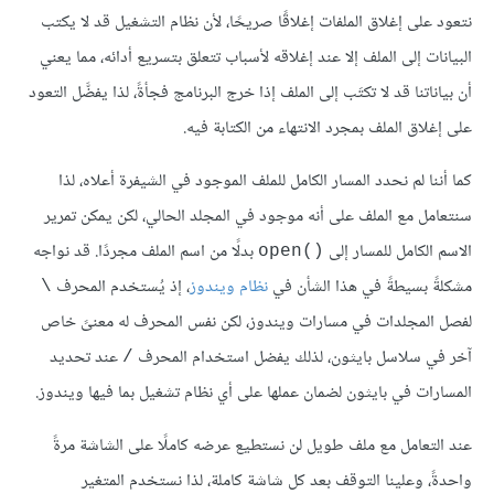
نتعود على إغلاق الملفات إغلاقًا صريحًا، لأن نظام التشغيل قد لا يكتب
البيانات إلى الملف إلا عند إغلاقه لأسباب تتعلق بتسريع أدائه، مما يعني
أن بياناتنا قد لا تكتَب إلى الملف إذا خرج البرنامج فجأةً، لذا يفضَّل التعود
على إغلاق الملف بمجرد الانتهاء من الكتابة فيه.
كما أننا لم نحدد المسار الكامل للملف الموجود في الشيفرة أعلاه، لذا
سنتعامل مع الملف على أنه موجود في المجلد الحالي، لكن يمكن تمرير
الاسم الكامل للمسار إلى
بدلًا من اسم الملف مجردًا. قد نواجه
open()‎
مشكلةً بسيطةً في هذا الشأن في
نظام ويندوز
، إذ يُستخدم المحرف
\
لفصل المجلدات في مسارات ويندوز، لكن نفس المحرف له معنىً خاص
آخر في سلاسل بايثون، لذلك يفضل استخدام المحرف
عند تحديد
/
المسارات في بايثون لضمان عملها على أي نظام تشغيل بما فيها ويندوز.
عند التعامل مع ملف طويل لن نستطيع عرضه كاملًا على الشاشة مرةً
واحدةً، وعلينا التوقف بعد كل شاشة كاملة، لذا نستخدم المتغير