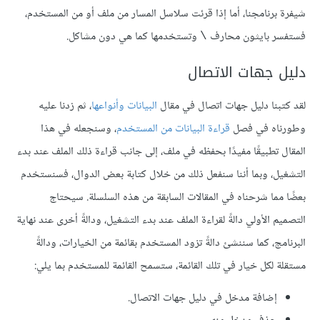
شيفرة برنامجنا، أما إذا قرئت سلاسل المسار من ملف أو من المستخدم،
فستفسر بايثون محارف
وتستخدمها كما هي دون مشاكل.
\
دليل جهات الاتصال
لقد كتبنا دليل جهات اتصال في مقال
البيانات وأنواعها
، ثم زدنا عليه
وطورناه في فصل
قراءة البيانات من المستخدم
، وسنجعله في هذا
المقال تطبيقًا مفيدًا بحفظه في ملف، إلى جانب قراءة ذلك الملف عند بدء
التشغيل، وبما أننا سنفعل ذلك من خلال كتابة بعض الدوال، فسنستخدم
بعضًا مما شرحناه في المقالات السابقة من هذه السلسلة. سيحتاج
التصميم الأولي دالةً لقراءة الملف عند بدء التشغيل، ودالةً أخرى عند نهاية
البرنامج، كما سننشئ دالةً تزود المستخدم بقائمة من الخيارات، ودالةً
مستقلة لكل خيار في تلك القائمة، ستسمح القائمة للمستخدم بما يلي:
إضافة مدخل في دليل جهات الاتصال.