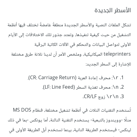
الأسطر الجديدة
تشكل الملفات النصية والأسطر الجديدة منطقةً غامضةً تختلف فيها أنظمة
التشغيل من حيث كيفية تنفيذها، وتمتد جذور تلك الاختلافات إلى الأيام
الأولى لتواصل البيانات والتحكم في الآلات الكاتبة البرقية
teleprinters الميكانيكية، وملخص الأمر أن لدينا ثلاثة طرق مختلفة
للإشارة إلى السطر الجديد:
: محرف إعادة العربة (CR: Carriage Return).
‎\r
: محرف تغذية السطر (LF: Line Feed).
‎\n
زوج CR/LF.
‎\r\n
تُستخدم التقنيات الثلاث في أنظمة تشغيل مختلفة، فنظام MS DOS
مثلًا -وويندوز بالتبعية- يستخدم التقنية الثالثة، أما يونكس -بما في ذلك
لينكس- فيستخدم الطريقة الثانية، بينما تستخدم أبل الطريقة الأولى في