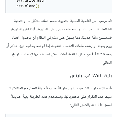
   err
.
write
(
msg
)
   err
.
close
()
قد نرغب -من الناحية العملية- بتقييد حجم الملف بشكل ما، والتقنية
الشائعة لذلك هي إنشاء اسم ملف مبني على التاريخ، فإذا تغير التاريخ
فسننشئ ملفًا جديدًا، مما يسهل على مشرفي النظام أن يجدوا أخطاء
يوم بعينه، وأرشفة ملفات الأخطاء القديمة إذا لم نعد بحاجة إليها. تذكر أن
وحدة
من مثال القائمة أعلاه يمكن استخدامها لإيجاد التاريخ
time
الحالي.
بنية With في بايثون
قدم الإصدار الثالث من بايثون طريقةً جديدةً سهلةً للعمل مع الملفات، لا
سيما عند التكرار على محتوياتها، وتستخدم هذه الطريقة بنيةً جديدةً
اسمها
، بالشكل التالي:
with