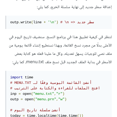
إضافة سطر جديد إلى نهاية سلسلة الخرج، كما يلي:
# \n => سطر جديد
)
'\n'
+
line 
(
write
.
outp
لننظر في كيفية تطبيق هذا في برنامج النسخ. سنضيف تاريخ اليوم في
الأعلى بدلًا من مجرد نسخ القائمة، وبهذا نستطيع إنشاء قائمة يومية من
ملف نصي للوجبات يسهل تعديله، وكل ما علينا فعله هو كتابة بعض
الأسطر في بداية الملف الجديد قبل نسخ ملف menu.txt، كما يلي:
import
# MENU.TXT أنشئ القائمة اليومية وفقًا لـ
# افتح الملفات للقراءة والكتابة على الترتيب
inp 
=
 open
(
"menu.txt"
,
"r"
)
outp 
=
 open
(
"menu.prn"
,
"w"
)
# أنشئ سلسلة تاريخ اليوم 
today 
=
 time
.
localtime
(
time
.
time
())