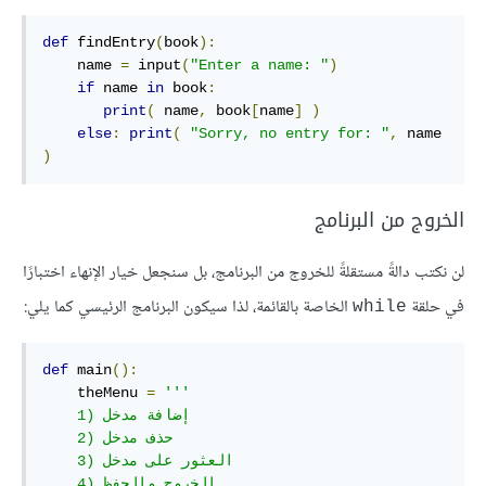
def
 findEntry
(
book
):
    name 
=
 input
(
"Enter a name: "
)
if
 name 
in
 book
:
print
(
 name
,
 book
[
name
]
)
else
:
print
(
"Sorry, no entry for: "
,
 name 
)
الخروج من البرنامج
لن نكتب دالةً مستقلةً للخروج من البرنامج، بل سنجعل خيار الإنهاء اختبارًا
في حلقة
الخاصة بالقائمة، لذا سيكون البرنامج الرئيسي كما يلي:
while
def
 main
():
    theMenu 
=
'''

    1) إضافة مدخل

    2) حذف مدخل

    3) العثور على مدخل

    4) الخروج والحفظ
