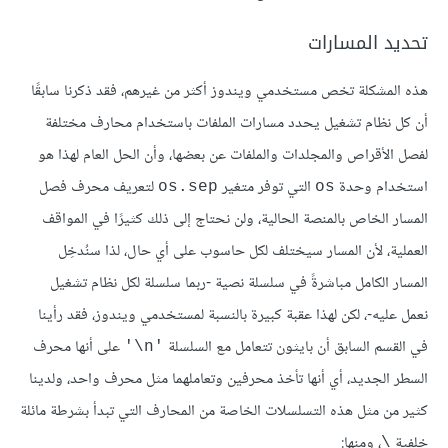
تحديد المسارات
هذه المشكلة تخص مستخدمي ويندوز أكثر من غيرهم، فقد ذكرنا سابقًا
أن كل نظام تشغيل يحدد مسارات الملفات باستخدام محارف مختلفة
لفصل الأقراص والمجلدات والملفات عن بعضها، وأن الحل العام لهذا هو
استخدام وحدة
التي توفر متغير
لتعريف محرف فصل
os.sep
os
المسار الخاص بالمنصة الحالية، ولن نحتاج إلى ذلك كثيرًا في المواقف
العملية، لأن المسار سيختلف لكل حاسوب على أي حال، لذا سنُدخِل
المسار الكامل مباشرةً في سلسلة نصية -ربما سلسلة لكل نظام تشغيل
نعمل عليه-، لكن لهذا عقبة كبيرة بالنسبة لمستخدمي ويندوز، فقد رأينا
في القسم السابق أن بايثون تتعامل مع السلسلة
على أنها محرف
‎'\n'‎
السطر الجديد، أي أنها تأخذ محرفين وتعاملهما مثل محرف واحد، ولدينا
كثير من مثل هذه التسلسلات الخاصة من المحارف التي تبدأ بشرطة مائلة
خلفية
، ومنها:
\