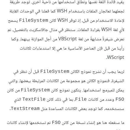
يقيد فائدة اللغة نفسها ونطاق استخدامها من ناحية أخرى. توجد طريقة
لجعلهما تعالجان الملفات باستخدام WSH كما فعلنا في الوحدات القابلة
لإعادة الاستخدام من قبل، إذ توفر WSH كائن
يسمح
FileSystem
لأي لغة WSH بقراءة الملفات. سننظر في مثال جافاسكربت بالتفصيل، ثم
نعرض شيفرةً مشابهةً من لغة VBScript من أجل الموازنة بينهما، وكما
رأينا من قبل فإن العناصر الأساسية ما هي إلا استدعاءات لكائنات
WScript.
لربما يجب أن نشرح نموذج الكائن
قبل أن ننظر في
FileSystem
الشيفرة، فنموذج الكائن هو مجموعة من الكائنات المرتبطة ببعضها، والتي
يمكن للمبرمج استخدامها. يتكون نموذج كائن
من كائن
FileSystem
وعدد من كائنات
، بما في ذلك كائن
الذي
TextFile
File
FSO
سنستخدمه، كما توجد بعض الكائنات المساعدة مثل
.
TextStream
ما سنفعله هنا هو إنشاء نسخة من كائن
ثم نستخدمها لإنشاء كائنات
FSO