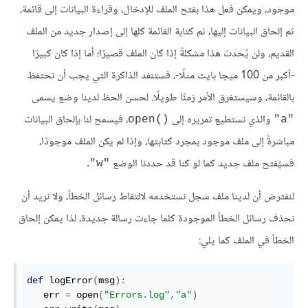
موجود، ويمكن فعل هذا بفتح الملف للإدخال، وقراءة البيانات إلى قائمة،
ثم إلحاق البيانات إليها، ثم كتابة القائمة كلها إلى إصدار جديد من الملف
القديم، ولن يُحدث هذا مشكلةً إذا كان الملف قصيرًا؛ أما إذا كان كبيرًا
-أكبر من 100 ميجا بايت مثلًا-، فستنفد الذاكرة التي يجب أن تحتفظ
بالقائمة، وسيستغرق الأمر زمنًا طويلًا. لحسن الحظ لدينا وضع يسمى
والذي نستطيع تمريره إلى
، فيسمح لنا بإلحاق البيانات
open()‎
"a"
مباشرةً إلى ملف موجود بمجرد كتابتها، وإذا لم يكن الملف موجودًا،
فسيُفتح ملف جديد كما لو كنا قد حددنا الوضع
.
"w"
لنفترض أن لدينا ملف سجل نستخدمه لالتقاط رسائل الخطأ، ولا نريد أن
نحذف رسائل الخطأ الموجودة كلما جاءت رسالة جديدة، لذا يمكن إلحاق
الخطأ في الملف كما يلي:
def
 logError
(
msg
):
   err 
=
 open
(
"Errors.log"
,
"a"
)