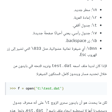
: سطر جديد.
‎\n
: إعادة العربة.
‎\r
: جدول أفقي.
‎\t
: جدول رأسي، يعني أحيانًا صفحةُ جديدة.
‎\v
: زر backspace.
‎\b
: أي شيفرة ثمانية عشوائية، مثل
التي تشير إلى زر
‎\033
‎\0nn
الهروب Esc.
فإذا كان لدينا ملف اسمه
ونريد فتحه في بايثون من
test.dat
خلال تحديد مسار ويندوز كامل، فستكون الشيفرة:
>>>
 f 
=
 open
(
'C:\test.dat'
)
لكن ما يحدث هو أن بايثون سترى الزوج
على أنه محرف جدول
‎\t
وستخبرنا أنها لا تستطيع إيجاد ملف باسم
، ولحل هذه
?
 est.dat