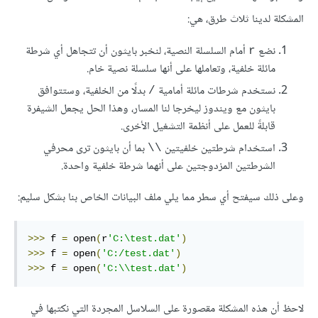
المشكلة لدينا ثلاث طرق، هي:
نضع
أمام السلسلة النصية، لنخبر بايثون أن تتجاهل أي شرطة
r
مائلة خلفية، وتعاملها على أنها سلسلة نصية خام.
نستخدم شرطات مائلة أمامية
بدلًا من الخلفية، وستتوافق
/
بايثون مع ويندوز ليخرجا لنا المسار، وهذا الحل يجعل الشيفرة
قابلةً للعمل على أنظمة التشغيل الأخرى.
استخدام شرطتين خلفيتين
بما أن بايثون ترى محرفي
\\
الشرطتين المزدوجتين على أنهما شرطة خلفية واحدة.
وعلى ذلك سيفتح أي سطر مما يلي ملف البيانات الخاص بنا بشكل سليم:
>>>
 f 
=
 open
(
r
'C:\test.dat'
)
>>>
 f 
=
 open
(
'C:/test.dat'
)
>>>
 f 
=
 open
(
'C:\\test.dat'
)
لاحظ أن هذه المشكلة مقصورة على السلاسل المجردة التي نكتبها في