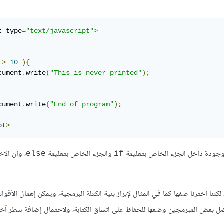
t type
=
"text/javascript"
>
 
>
10
){
cument
.
write
(
"This is never printed"
);
cument
.
write
(
"End of program"
);
pt
>
وجودة داخل الجزء الخاص بتعليمة
والجزء الخاص بتعليمة
، وأن الاخ
else
if
نا اخترنا صفها كما في المثال لإبراز بنية الكتلة البرمجية، ويمكن إهمال الأقو
يفضل بعض المبرمجين وضعها للحفاظ على اتساق الكتابة، ولاحتمال إضافة سطر آخر 