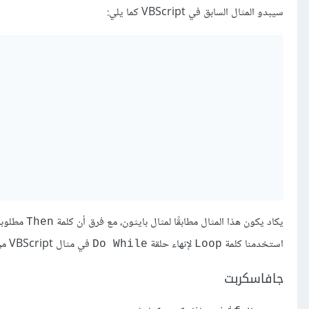
سيبدو المثال السابق في VBScript كما يلي:
يكاد يكون هذا المثال مطابقًا لمثال بايثون، مع فرق أن كلمة
مطلوبة 
Then
استخدمنا كلمة
لإنهاء حلقة
في مثال VBScript من مقال سابق، ذلك أن VBScript تستخدم في اصطلاحها محددًا لنهاية التعليمة.
Do While
Loop
جافاسكربت