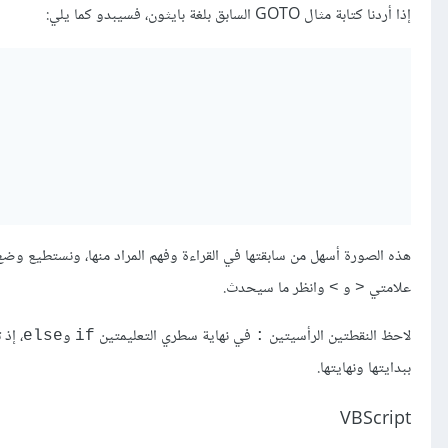
إذا أردنا كتابة مثال GOTO السابق بلغة بايثون، فسيبدو كما يلي:
هذه الصورة أسهل من سابقتها في القراءة وفهم المراد منها، ونستطيع وض
علامتي
و
وانظر ما سيحدث.
‎<‎
‎>‎
لاحظ النقطتين الرأسيتين
في نهاية سطري التعليمتين
و
، إذ 
else
if
:
ببدايتها ونهايتها.
VBScript