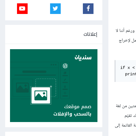
 ورغم أننا لا
إعلانات
امل لإخراج
if x < 
  prin
تين من لغة
 تقيَّم
 القائمة إلى