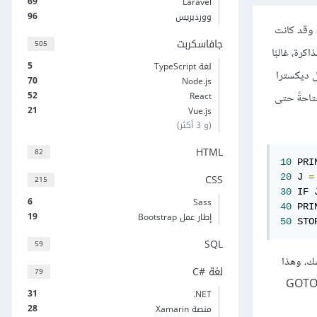
69
Laravel
96
ووردبريس
 وقد كانت
جافاسكربت
505
كرة، غالبًا
5
لغة TypeScript
ل ديكسترا
70
Node.js
52
React
متاحةً حتى
21
Vue.js
(و 3 أكثر)
HTML
82
10
 PRI
CSS
20
 J 
=
215
30
 IF 
6
Sass
40
 PRI
19
إطار عمل Bootstrap
50
 STO
SQL
59
سك، وهذا
لغة C#‎
79
ر مستحيل في البرامج كبيرة الحجم، لهذا لا تحتوي أغلب لغات البرمجة الحديثة بما فيها لغة بايثون وجافاسكربت وVBScript، على تعليمة JUMP أو GOTO
31
‎.NET
28
منصة Xamarin