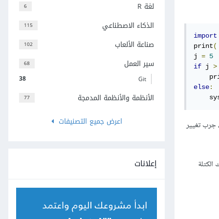
لغة R
6
الذكاء الاصطناعي
115
import
صناعة الألعاب
102
print
(
j 
=
5
سير العمل
68
if
 j 
>
    pr
38
Git
else
:
الأنظمة والأنظمة المدمجة
77
    sy
اعرض جميع التصنيفات
 جرب تغيير
إعلانات
 الكتلة