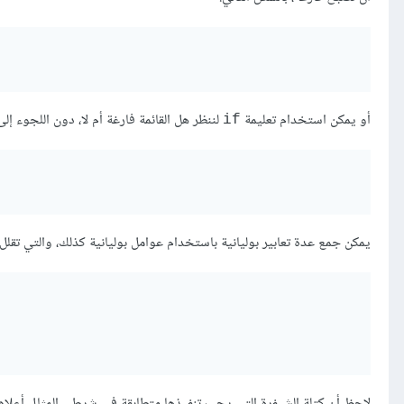
أو يمكن استخدام تعليمة
لننظر هل القائمة فارغة أم لا، دون اللجوء إلى
if
يمكن جمع عدة تعابير بوليانية باستخدام عوامل بوليانية كذلك، والتي تقل
لاحظ أن كتلة الشيفرة التي يجب تنفيذها متطابقة في شرطي المثال أعلاه،