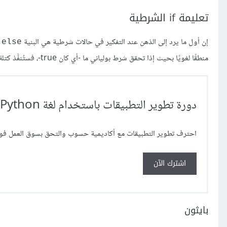
تعليمة if الشرطية
إن أول ما يرد إلى الذهن عند التفكير في حالات شرطية هي البنية
 else
منطقًا لغويًا بحيث إذا تحقق شرط بولياني ما -أي كان true-، فستُنفَّذ كتلة من التعليمات، وإلا ستنفَّذ كتلة أخرى.
دورة تطوير التطبيقات باستخدام لغة Python
احترف تطوير التطبيقات مع أكاديمية حسوب والتحق بسوق العمل فور 
اشترك الآن
بايثون