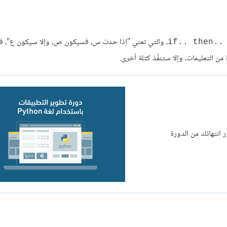
، والتي تعني "إذا حدث س، فسيكون ص، وإلا سيكون ع"، فه
if.. then..
انتهائك من الدورة