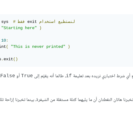
لنستطيع
استخدام
 exit 
فقط
#
 sys  
"Starting here"
)
10
:
int
(
"This is never printed"
)
s
.
exit
()
ع أي شرط اختباري نريده بعد تعليمة
، طالما أنه يقيَّم إلى
أو
،
False
True
if
تخبرنا هاتان النقطتان أن ما يليهما كتلة مستقلة من الشيفرة، بينما تخبرنا إزاحة تلك