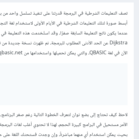
تصف التعليمات الشرطية في البرمجة قدرتنا على تنفيذ تسلسل واحد من بي
أبسط صورة لتلك التعليمات الشرطية في الأيام الأولى لاستخدام لغة التجميع Assembly هي تع
عندما يكون ناتج التعليمة السابقة صفرًا، وقد استُخدمت هذه التعليمة ف
Dijkstra عن الحد الأدنى المطلوب للبرمجة، ثم ظهرت نسخة جديدة من تعليمة
الآن في لغة QBASIC، والتي يمكن تحميلها واستخدامها من www.qbasic.net، لننظر إلى الشيفرة التالية مثلًا -بعد تثبيت QBASIC-:
لاحظ كيف تحتاج إلى بضع ثوان لتعرف الخطوة التالية رغم صغر البرنامج، إ
بحيث يمكن استخدام أي منهما مباشرةً، وإن وجدت فستحثك اللغة على عدم 