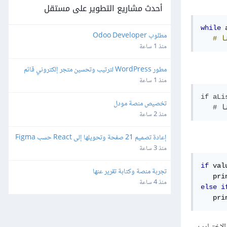
أحدث مشاريع التطوير على مستقل
while
 
مطلوب Odoo Developer
ا
#
منذ 1 ساعة
مطور WordPress لترتيب وتحسين متجر إلكتروني قائم
منذ 1 ساعة
if aLis
تخصيص منصة مودل
منذ 2 ساعة
إعادة تصميم 21 صفحة وتحويلها إلى React حسب Figma
منذ 3 ساعة
if
 val
تجربة منصة وكتابة تقرير عنها
   pri
منذ 4 ساعة
else
i
   pri
لاختبارين