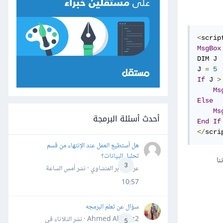
<
scrip
MsgBox
DIM J

J 
=
5
If
 J 
>
Ms
Else
Ms
أحدث أسئلة البرمجة
End
If
</
scri
هل أستطيع العمل عند الإنتهاء من قسم
تحليل البيانات؟
 أننا
3
عرفه جابر المنشاوي · نشر
أمس الساعة
10:57
سؤال عن تعلم البرمجه
Ahmed Alhafiz2 · نشر
الثلاثاء في
5