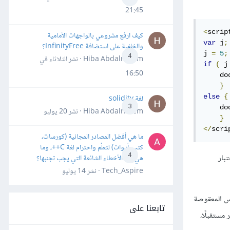
21:45
<
scrip
كيف ارفع مشروعي بالواجهات الأمامية
var
 j
;
والخلفية على استضافة InfinityFree؟
j 
=
5
;
4
Hiba Abdalrheem · نشر
الثلاثاء في
if
(
 j
16:50
    do
}
else
{
لغة solidity
3
    do
Hiba Abdalrheem · نشر
20 يوليو
}
</
scri
ما هي أفضل المصادر المجانية (كورسات،
كتب، أدوات) لتعلّم واحترام لغة C++، وما
4
تبار
هي أهم الأخطاء الشائعة التي يجب تجنبها؟
Tech_Aspire · نشر
14 يوليو
اس المعقوصة
تابعنا على
مستقبلًا،