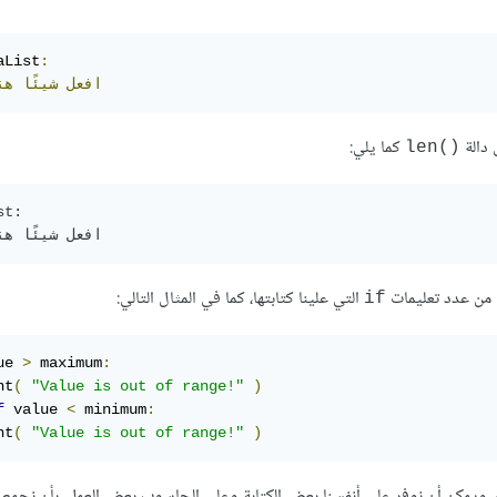
aList
:
افعل
شيئًا
هن
 دالة
كما يلي:
len()‎
t:

ل من عدد تعليمات
التي علينا كتابتها، كما في المثال التالي:
if
ue 
>
 maximum
:
nt
(
"Value is out of range!"
)
f
 value 
<
 minimum
:
nt
(
"Value is out of range!"
)
 ويمكن أن نوفر على أنفسنا بعض الكتابة وعلى الحاسوب بعض العمل، بأن نجمع ا