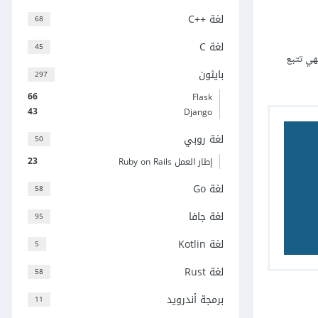
لغة C++‎
68
لغة C
45
ي تتبع
بايثون
297
66
Flask
43
Django
لغة روبي
50
23
إطار العمل Ruby on Rails
لغة Go
58
لغة جافا
95
لغة Kotlin
5
لغة Rust
58
برمجة أندرويد
11