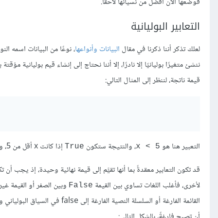
فوضعها الآن أفضل من نسيانها لاحقًا.
التعابير البوليانية
لعلك تذكر أننا ذكرنا في مقال
البيانات وأنواعها
، نوعًا من البيانات اسمه الن
ننشئ متغيرًا بوليانيًا إلا نادرًا، إلا أننا نحتاج إلى إنشاء قيم بوليانية مؤ
قيمة ناتجة، لننظر إلى المثال التالي:
التعبير هنا هو
، والنتيجة ستكون
إذا كانت x أقل من 5، و
True
x < 5
قد تكون التعابير معقدةً بما أنها تقيَّم إلى قيمة نهائية وحيدة، إذ يجب أن 
لأخرى، فأغلب اللغات تساوي بين القيمة
وبين الصفر أو القيمة غير
False
القائمة الفارغة أو السلسلة النصية الفارغة إلى false في السياق البولياني وتعتمد بايثون هذا السلوك، مما يعني أننا نستطيع استخدام حلقة
أن تصبح فارغةً، بالشكل التالي: