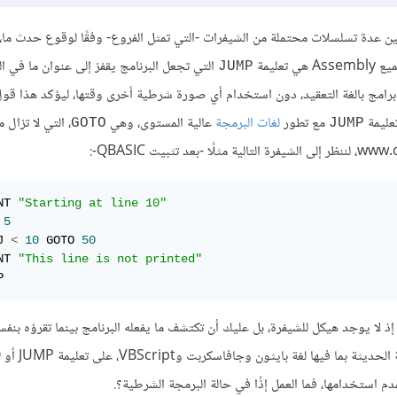
ن عدة تسلسلات محتملة من الشيفرات -التي تمثل الفروع- وفقًا لوقوع حدث ما،
ليمة
التي تجعل البرنامج يقفز إلى عنوان ما في الذا
JUMP
ي برامج بالغة التعقيد، دون استخدام أي صورة شرطية أخرى وقتها، ليؤكد هذا قو
مع تطور
لغات البرمجة
عالية المستوى، وهي
، التي لا تزال 
GOTO
JUMP
NT 
"Starting at line 10"
5
J 
<
10
 GOTO 
50
NT 
"This line is not printed"
P
ذ لا يوجد هيكل للشيفرة، بل عليك أن تكتشف ما يفعله البرنامج بينما تقرؤه بنف
الأم
استخدامها، فما العمل إذًا في حالة البرمجة الشرطية؟.