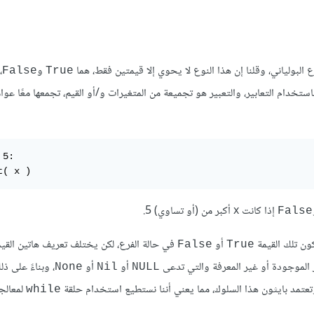
وع البولياني، وقلنا إن هذا النوع لا يحوي إلا قيمتين فقط، هما
و
،
False
True
قتة باستخدام التعابير، والتعبير هو تجميعة من المتغيرات و/أو القيم، تجمعها معًا عو
5:

t( x )
إذا كانت x أكبر من (أو تساوي) 5.
False
تكون تلك القيمة
أو
في حالة الفرع، لكن يختلف تعريف هاتين القيم
False
True
 الموجودة أو غير المعرفة والتي تدعى
أو
أو
، وبناءً على ذلك
None
Nil
NULL
لمعالجة
while