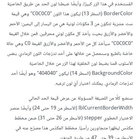
المُستخدَم في هذا الزر كبيرًا، وأيضًا ضبطنا لون الحد عن طريق الخاصيّة
BorderColor (السطر 13) ليكون هذا اللون "C0C0C0" وهي قيمة
ست عشرية تتكوّن من 3 مكوّنات لونية هي من اليسار إلى اليمين: الأحمر
والأخضر والأزرق بحيث يأخذ كل مكوّن لوني محرفين. فمن خلال القيمة
"C0C0C0" سيأخذ كل من الأحمر والأخضر والأزرق القيمة C0 وهي حالة
خاصّة بالطبع وسنحصل من خلالها على أحد تدرّجات اللون الرمادي. بنفس
الأسلوب قمنا بضبط لون الخلفيّة لهذا الزر من خلال الخاصيّة
BackgroundColor (السطر 14) ليكون "404040" وهو أيضًا أحد
تدرّجات الرمادي. يمكنك اختيار أيّ لون ترغبه.
سنضع كلًّا من اللصيقة المسؤولة عن عرض قيمة الحد الحالي
lblCurrentBorderWidth (الأسطر من 19 حتى 24) وأيضًا عنصر
الاختيار الخطوي stepper (الأسطر من 26 حتى 31) ضمن مخطّط
مكدّس ليظهرا متجاورين رأسيًّا. مخطّط المكدّس هذا مصرّح عنه في
الأسطر من 39 حتى 47 عن طريق المتغيّر