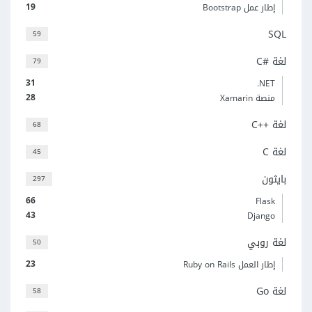
19
إطار عمل Bootstrap
SQL
59
لغة C#‎
79
31
‎.NET
28
منصة Xamarin
لغة C++‎
68
لغة C
45
بايثون
297
66
Flask
43
Django
لغة روبي
50
23
إطار العمل Ruby on Rails
لغة Go
58