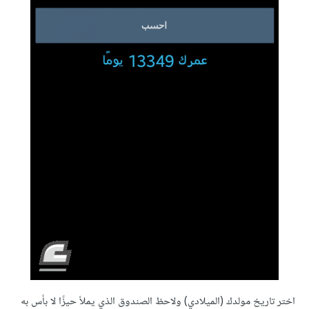
اختر تاريخ مولدك (الميلادي) ولاحظ الصندوق الذي يملأ حيزًا لا بأس به