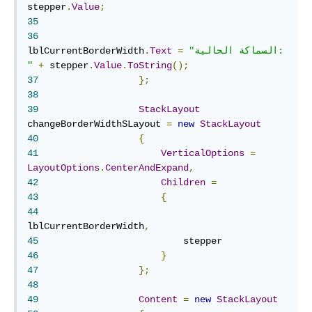
stepper
.
Value
;
35
36
"السماكة الحالية: 
=
Text
.
lblCurrentBorderWidth
"
+
 stepper
.
Value
.
ToString
();
37
};
38
39
StackLayout
changeBorderWidthSLayout 
=
new
StackLayout
40
{
41
VerticalOptions
=
LayoutOptions
.
CenterAndExpand
,
42
Children
=
43
{
44
lblCurrentBorderWidth
,
45
46
}
47
};
48
49
Content
=
new
StackLayout