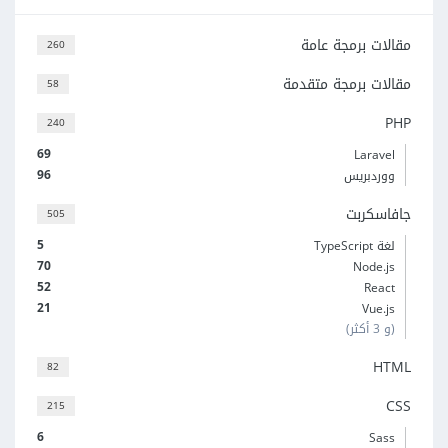
مقالات برمجة عامة
260
مقالات برمجة متقدمة
58
PHP
240
69
Laravel
96
ووردبريس
جافاسكربت
505
5
لغة TypeScript
70
Node.js
52
React
21
Vue.js
(و 3 أكثر)
HTML
82
CSS
215
6
Sass