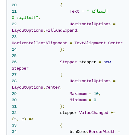
20
{
"السماكة 
=
Text
21
,
الحالية: 0"
22
HorizontalOptions
=
LayoutOptions
.
FillAndExpand
,
23
HorizontalTextAlignment
=
TextAlignment
.
Center
24
};
25
26
Stepper
 stepper 
=
new
Stepper
27
{
28
HorizontalOptions
=
LayoutOptions
.
Center
,
29
Maximum
=
10
,
30
Minimum
=
0
31
};
32
	            stepper
.
ValueChanged
+=
(
s
,
 e
)
=>
33
{
34
	                btnDemo
.
BorderWidth
=