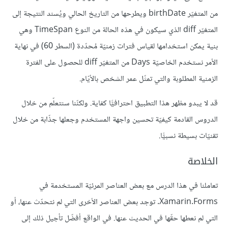
من المتغيّر birthDate ويطرحها من التاريخ الحالي ويُسند النتيجة إلى
المتغيّر diff الذي سيكون في هذه الحالة من النوع TimeSpan وهي
بنية يمكن استخدامها لقياس فترات زمنيّة مُحدّدة (السطر 60) في نهاية
الأمر نستخدم الخاصيّة Days من المتغيّر diff للحصول على الفترة
الزمنية المطلوبة والتي تمثّل عمر الشخص بالأيّام.
قد لا يبدو مظهر هذا التطبيق احترافيًّا كفاية. ولكنّنا سنتعلّم من خلال
الدروس القادمة كيفيّة تحسين واجهة المستخدم وجعلها جذّابة من خلال
تقنيّات بسيطة نسبيًّا.
الخلاصة
تعاملنا في هذا الدرس مع بعض العناصر المرئيّة المستخدمة في
Xamarin.Forms. توجد بعض العناصر الأخرى التي لم نتحدّث عنها، أو
التي لم نعطها حقّها في الحديث عنها. في الواقع أفضّل تأجيل ذلك إلى