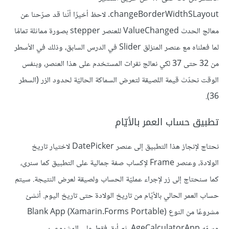
changeBorderWidthSLayout. لاحظ أخيرًا أنّنا قد صرّحنا عن
معالج الحدث ValueChanged للعنصر stepper بصورة مماثلة تمامًا
لما فعلناه مع عنصر المنزلق Slider في الدرس السابق، وذلك في الأسطر
من 32 حتى 37 لكي نعالج نقرات المستخدم على هذا العنصر، وبنفس
الوقت نحدّث قيمة اللصيقة لتعرض السماكة الحاليّة لحدود الزر (السطر
36).
تطبيق حساب العمر بالأيّام
نحتاج لإنجاز هذا التطبيق إلى عنصر DatePicker لاختيار تاريخ
الولادة، وعنصر Frame لإكساب صفة جمالية على التطبيق كما سنرى،
كما سنحتاج إلى زر لإجراء عمليّة الحساب ولصيقة لعرض النتيجة. سيتم
حساب العمر الحالي بالأيّام من تاريخ الولادة حتى تاريخ اليوم. أنشئ
مشروعًا من النوع Blank App (Xamarin.Forms Portable)
وسمّه AgeCalculatorApp، ثم أبق فقط على المشروعين