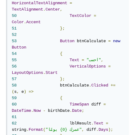
HorizontalTextAlignment
=
TextAlignment
.
Center
,
50
TextColor
=
Color
.
Accent
51
};
52
53
Button
 btnCalculate 
=
new
Button
54
{
,
"احسب"
=
Text
55
56
VerticalOptions
=
LayoutOptions
.
Start
57
};
58
	            btnCalculate
.
Clicked
+=
(
s
,
 e
)
=>
59
{
60
TimeSpan
 diff 
=
DateTime
.
Now
-
 birthDate
.
Date
;
61
62
	                lblResult
.
Text
=
);
Days
.
 diff
,
"عمرك {0} يومًا"
(
Format
.
string