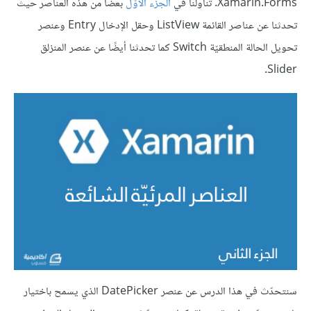
Xamarin.Forms. تناولنا في
الجزء الأوّل
بعضًا من هذه العناصر حيث
تحدثنا عن عناصر القائمة ListView وحقل الإدخال Entry وعنصر
تحويل الحالة المنطقيّة Switch كما تحدثنا أيضًا عن عنصر المنزلق
Slider.
سنتحدّث في هذا الدرس عن عنصر DatePicker الذي يسمح باختيار