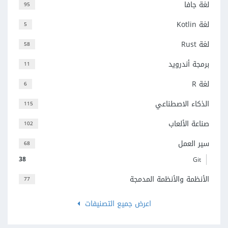
لغة جافا
95
لغة Kotlin
5
لغة Rust
58
برمجة أندرويد
11
لغة R
6
الذكاء الاصطناعي
115
صناعة الألعاب
102
سير العمل
68
38
Git
الأنظمة والأنظمة المدمجة
77
اعرض جميع التصنيفات