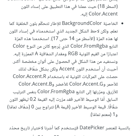
(السطر 18) حيث عملنا في هذا التطبيق على إسناد اللون
Color.Accent إليه.
الخاصيّة BackgroundColor للإطار تتحكّم بلون الخلفيّة كما
نعلم، ولكن لاحظ الشكل الجديد الذي استخدمناه في إسناد اللون
لها هذه المرّة (الأسطر من 14 حتى 17). استخدمنا هذه المرّة
التابع Color.FromRgba الذي يُرجع كائن من النوع Color
اعتبارًا من القيم اللونية RGB ومقدار الشفافيّة A الممرّرة إليه.
ونستفيد من هذا الشكل في الحصول على ألوان مخصّصة أكثر.
أحببت أن أستخدم اللون Accent ولكن بشكل شفّاف لذلك
حصلت على المركّبات اللونية له باستخدام Color.Accent.R
للأحمر وColor.Accent.G للأخضر وColor.Accent.B
للأزرق، ومرّرتها إلى التابع Color.FromRgba بنفس الترتيب
السابق. أمّا الوسيط الأخير فقد مرّرت إليه القيمة 0.2 ليظهر اللون
شفَّافًا. قيمة الوسيط الأخير (قيمة A) تتراوح بين 0 (شفّاف تمامًا)
و1 (معتم تمامًا).
بالنسبة للعنصر DatePicker فيُستخدم كما أشرنا لاختيار تاريخ محدّد