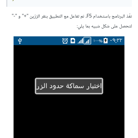
نفّذ البرنامج باستخدام F5، ثم تفاعل مع التطبيق بنقر الزرّين "+" و "-"
لتحصل على شكل شبيه بما يلي: