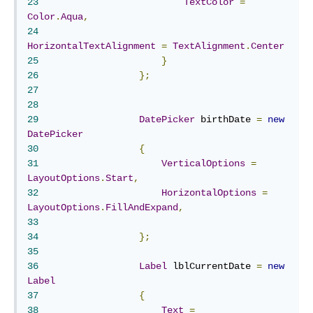
23
TextColor
=
Color
.
Aqua
,
24
HorizontalTextAlignment
=
TextAlignment
.
Center
25
}
26
};
27
28
29
DatePicker
 birthDate 
=
new
DatePicker
30
{
31
VerticalOptions
=
LayoutOptions
.
Start
,
32
HorizontalOptions
=
LayoutOptions
.
FillAndExpand
,
33
34
};
35
36
Label
 lblCurrentDate 
=
new
Label
37
{
38
Text
=