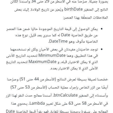
بصورة جميلة. صرّحنا عنه في الأسطر من 29 حتى 34 وأسندنا الكائن
الناتج إلى المتغيّر birthDate ويُعبّر عن تاريخ الولادة. إليك بعض
الملاحظات المتعلّقة بهذا العنصر:
يمكن الوصول إلى قيمة التاريخ الموجودة حاليًا ضمن هذا العنصر
عن طريق الخاصيّة Date له كما سنرى بعد قليل. نوع هذه
الخاصيّة مألوف وهو DateTime.
توجد خاصيّتان مفيدتان في بعض الأحيان ولكن لم نستخدمهما
في هذا التطبيق، وهما MinimumDate لتحديد التاريخ الأدنى
الذي لا يمكن الاختيار قبله، و MaximumDate لتحديد التاريخ
الأعلى الذي لا يمكن الاختيار بعده.
خصّصنا لصيقة بسيطة لعرض النتائج (الأسطر من 44 حتى 51) وصرّحنا
أيضًا عن الزر الخاص بإجراء عمليّة الحساب (الأسطر من 53 حتى 57)
وأسندناه إلى المتغيّر btnCalculate. أسندنا معالج حدث النقر لهذا الزر
في الأسطر من 58 حتى 63 على شكل تعبير Lambda. يحتوي هذا
المعالج على شيفرة برمجيّة بسيطة للغاية، فهو يقرأ قيمة الخاصيّة Date