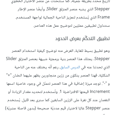
تاريخ محدّد بطريقة جميلة، كما سنتحدّث عن عنصر الاختيار الخطوي
Stepper الذي يشبه عنصر المنزلق Slider، وأيضًا عنصر الإطار
Frame الذي يُستَخدم لتعزيز الناحية الجمالية لواجهة المستخدم.
سنتناول تطبيقين عمليّين لتوضيح عمل هذه العناصر.
تطبيق التحكّم بعرض الحدود
وهو تطبيق بسيط للغاية، الغرض منه توضيح كيفيّة استخدام العنصر
Stepper. يمتلك هذا العنصر بنية برمجيّة شبيهة بعنصر المنزلق Slider
الذي تحدثنا عنه في
الدرس السابق
، رغم أنّه يختلف عنه من الناحية
الشكليّة، فهذا العنصر يتكوّن من زرّين متجاورين يظهر عليهما النصّان "+"
و "-". توجد ميزة إضافية في هذا العنصر تتمثّل في وجود خاصيّة اسمها
Increment قيمتها الافتراضيّة 1. وتُستخدم لتحديد مقدار الزيادة أو
النقصان عند كل نقرة على الزرّين السابقين كما سنرى بعد قليل. يُستخدم
عنصر Stepper غالبًا لاختيار قيم عدديّة صحيحة (بدون فاصلة عشريّة)