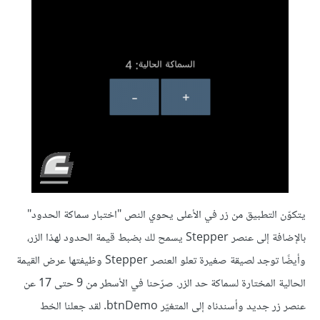
يتكوّن التطبيق من زر في الأعلى يحوي النص "اختبار سماكة الحدود"
بالإضافة إلى عنصر Stepper يسمح لك بضبط قيمة الحدود لهذا الزر،
وأيضًا توجد لصيقة صغيرة تعلو العنصر Stepper وظيفتها عرض القيمة
الحالية المختارة لسماكة حد الزر. صرّحنا في الأسطر من 9 حتى 17 عن
عنصر زر جديد وأسندناه إلى المتغيّر btnDemo. لقد جعلنا الخط