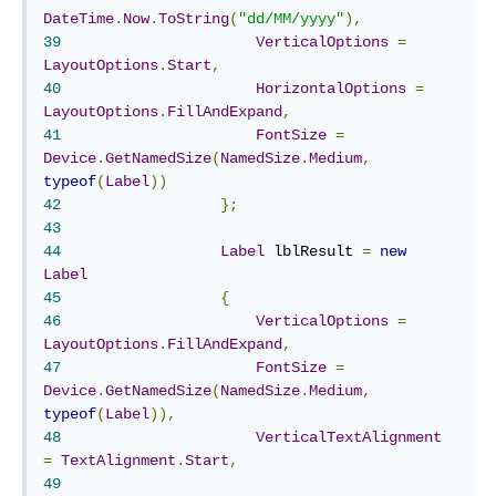
DateTime
.
Now
.
ToString
(
"dd/MM/yyyy"
),
39
VerticalOptions
=
LayoutOptions
.
Start
,
40
HorizontalOptions
=
LayoutOptions
.
FillAndExpand
,
41
FontSize
=
Device
.
GetNamedSize
(
NamedSize
.
Medium
,
typeof
(
Label
))
42
};
43
44
Label
 lblResult 
=
new
Label
45
{
46
VerticalOptions
=
LayoutOptions
.
FillAndExpand
,
47
FontSize
=
Device
.
GetNamedSize
(
NamedSize
.
Medium
,
typeof
(
Label
)),
48
VerticalTextAlignment
=
TextAlignment
.
Start
,
49