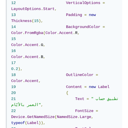
12
VerticalOptions
=
LayoutOptions
.
Start
,
13
Padding
=
new
Thickness
(
15
),
14
BackgroundColor
=
Color
.
FromRgba
(
Color
.
Accent
.
R
,
15
Color
.
Accent
.
G
,
16
Color
.
Accent
.
B
,
17
0.2
),
18
OutlineColor
=
Color
.
Accent
,
19
Content
=
new
Label
20
{
"تطبيق حساب 
=
Text
21
,
العمر بالأيّام"
22
FontSize
=
Device
.
GetNamedSize
(
NamedSize
.
Large
,
typeof
(
Label
)),