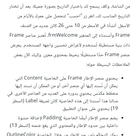
من الشاشة، وكف يسمح لك باختيار التاريخ بصورة جميلة. بعد أن تختار
التاريخ المناسب لك، انقر زر "احسب" لتحصل على عمرك بالأيّام من
الأسفل. أنشأنا في الأسطر من 10 حتى 26 كائن جديد من الصنف
Frame وأسندناه إلى المتغيّر frmWelcome. تُعتبر عناصر Frame
ذات بنية مستطيلة تُستخدم لأغراض تحسين واجهة المستخدم. يعرض
عنصر Frame حدًّا مستطيلًا يحيط بمحتوى معيّن. وإليك الآن بعض
الملاحظات البسيطة حوله:
يحتوي عنصر الإطار Frame على الخاصيّة Content التي
يمكن أن نُسند إليها أي عنصر آخر، أو من الممكن أن نسند إليها
مخطّط مكدّس يحتوي بدوره على العديد من العناصر الأخرى. في
مثالنا هذا أسندنا إلى هذه الخاصيّة كائن لصيقة Label (السطر
19) يحتوي على عنوان التطبيق.
يضم عنصر الإطار أيضًا الخاصيّة Padding لإضافة حشوة
داخليّة بين حدود الإطار والمحتوى الذي يقع ضمنه (السطر 13).
يمكن التحكّم بلون حد الإطار من خلال الخاصيّة OutlineColor