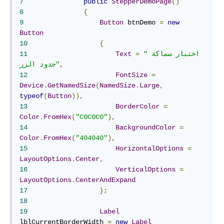
7
public
StepperDemoPage
()
8
{
9
Button
 btnDemo 
=
new
Button
10
{
"اختبار سماكة 
=
Text
11
,
حدود الزر"
12
FontSize
=
Device
.
GetNamedSize
(
NamedSize
.
Large
,
typeof
(
Button
)),
13
BorderColor
=
Color
.
FromHex
(
"C0C0C0"
),
14
BackgroundColor
=
Color
.
FromHex
(
"404040"
),
15
HorizontalOptions
=
LayoutOptions
.
Center
,
16
VerticalOptions
=
LayoutOptions
.
CenterAndExpand
17
};
18
19
Label
lblCurrentBorderWidth 
=
new
Label