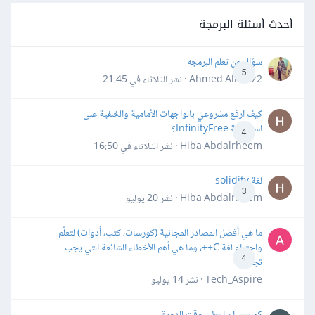
أحدث أسئلة البرمجة
سؤال عن تعلم البرمجه
5
Ahmed Alhafiz2 · نشر
الثلاثاء في 21:45
كيف ارفع مشروعي بالواجهات الأمامية والخلفية على
استضافة InfinityFree؟
4
Hiba Abdalrheem · نشر
الثلاثاء في 16:50
لغة solidity
3
Hiba Abdalrheem · نشر
20 يوليو
ما هي أفضل المصادر المجانية (كورسات، كتب، أدوات) لتعلّم
واحترام لغة C++، وما هي أهم الأخطاء الشائعة التي يجب
4
تجنبها؟
Tech_Aspire · نشر
14 يوليو
كم علي ان اعطي وقت للدورة