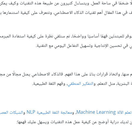
ًا ضخمًا في ساحة العمل. ويتساءل كثيرون عن طبيعة هذه التقنيات وكيف يمكن
ف في هذا المقال أهم تقنيات الذكاء الاصطناعي، ونتعرف على كيفية استثمارها ب
فر للمبتدئين فهمًا أساسيًا وواضحًا، ثم سنلقي نظرة على كيفية استفادة المبرمج
 في تحسين الإنتاجية وتسهيل التفاعل اليومي مع التقنية.
علم منها، واتخاذ قرارات بناءً على هذا الفهم. فالذكاء الاصطناعي يمثل مجالًا من م
لبشرية، مثل التعلم، و
التفكير المنطقي
، وفهم اللغة الطبيعية.
تعلم الآلة Machine Learning
، و
معالجة اللغة الطبيعية NLP
و
الشبكات العصب
ون لديك دراية أوضح عن كيفية عمل هذه التقنيات ويسهل عليك فهمها: