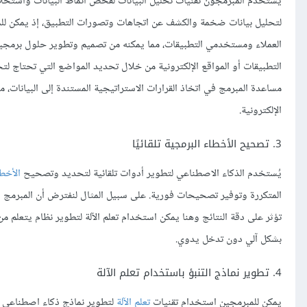
يستخدم المبرمجون تقنيات تحليل البيانات لفحص أنماط البيانات واستخل
لتحليل بيانات ضخمة والكشف عن اتجاهات وتصورات التطبيق، إذ يمكن للم
العملاء ومستخدمي التطبيقات، مما يمكنه من تصميم وتطوير حلول برمجية
التطبيقات أو المواقع الإلكترونية من خلال تحديد المواضع التي تحتاج لتح
مساعدة المبرمج في اتخاذ القرارات الاستراتيجية المستندة إلى البيانات، 
الإلكترونية.
3. تصحيح الأخطاء البرمجية تلقائيًا
يُستخدم الذكاء الاصطناعي لتطوير أدوات تلقائية لتحديد وتصحيح
الأخط
المتكررة وتوفير تصحيحات فورية. على سبيل المثال لنفترض أن المبرمج 
تؤثر على دقة النتائج وهنا يمكن استخدام تعلم الآلة لتطوير نظام يتعلم من
بشكل آلي دون تدخل يدوي.
4. تطوير نماذج التنبؤ باستخدام تعلم الآلة
يمكن للمبرمجين استخدام تقنيات
تعلم الآلة
لتطوير نماذج ذكاء اصطناعي قو