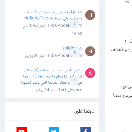
الات
كيف ارفع مشروعي بالواجهات الأمامية
والخلفية على استضافة InfinityFree؟
4
Hiba Abdalrheem · نشر
الثلاثاء في
16:50
، أو
لغة solidity
وع والأهداف
3
Hiba Abdalrheem · نشر
20 يوليو
ما هي أفضل المصادر المجانية (كورسات،
كتب، أدوات) لتعلّم واحترام لغة C++، وما
4
هي أهم الأخطاء الشائعة التي يجب تجنبها؟
شى مع
Tech_Aspire · نشر
14 يوليو
رمج متقناً
تابعنا على