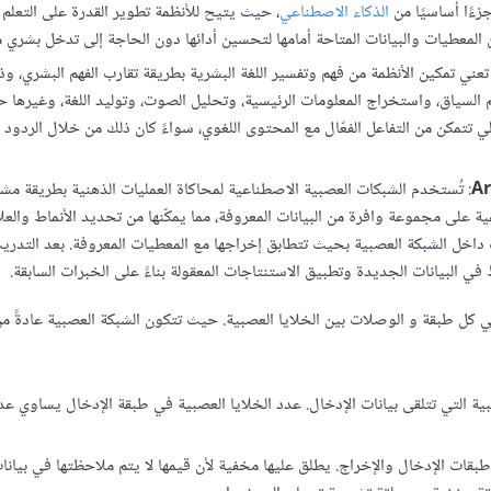
جزءًا أساسيًا من
الذكاء الاصطناعي
، حيث يتيح للأنظمة تطوير القدرة على التعلم م
ن المعطيات والبيانات المتاحة أمامها لتحسين أدائها دون الحاجة إلى تدخل بشري 
 تعني تمكين الأنظمة من فهم وتفسير اللغة البشرية بطريقة تقارب الفهم البشري، و
لسياق، واستخراج المعلومات الرئيسية، وتحليل الصوت، وتوليد اللغة، وغيرها
ي تتمكن من التفاعل الفعّال مع المحتوى اللغوي، سواءً كان ذلك من خلال الردود الت
: تُستخدم الشبكات العصبية الاصطناعية لمحاكاة العمليات الذهنية بطريقة مشا
ة على مجموعة وافرة من البيانات المعروفة، مما يمكّنها من تحديد الأنماط والعلا
ت داخل الشبكة العصبية بحيث تتطابق إخراجها مع المعطيات المعروفة. بعد التدري
ي البيانات الجديدة وتطبيق الاستنتاجات المعقولة بناءً على الخبرات السابقة.
ي كل طبقة و الوصلات بين الخلايا العصبية. حيث تتكون الشبكة العصبية عادةً م
بية التي تتلقى بيانات الإدخال. عدد الخلايا العصبية في طبقة الإدخال يساوي عد
قات الإدخال والإخراج. يطلق عليها مخفية لأن قيمها لا يتم ملاحظتها في بيانا