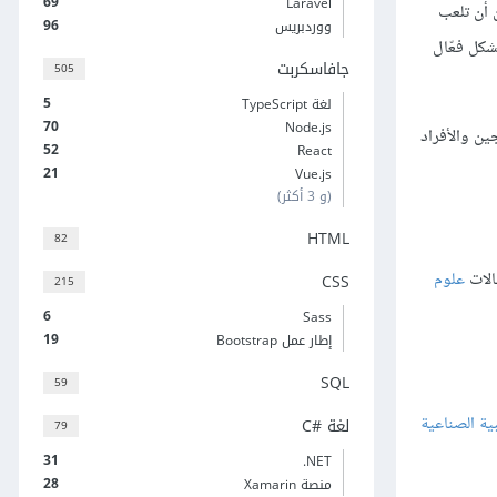
69
Laravel
 أن تلعب
96
ووردبريس
شكل فعّال
جافاسكربت
505
5
لغة TypeScript
70
Node.js
ين والأفراد
52
React
21
Vue.js
(و 3 أكثر)
HTML
82
جالات
علوم
CSS
215
6
Sass
19
إطار عمل Bootstrap
SQL
59
ية الصناعية
لغة C#‎
79
31
‎.NET
28
منصة Xamarin