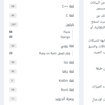
ن البيانات
لغة C++‎
68
مستمر
.
لغة C
ذلك عن
45
 حيث تسمح
بايثون
297
لقائية، أو
66
Flask
43
Django
بهة للشبكات
لغة روبي
قات والتنبؤ
50
ب الجيد،
23
إطار العمل Ruby on Rails
لغة Go
58
ن طبقة
لغة جافا
95
لغة Kotlin
5
د الميزات
لغة Rust
58
برمجة أندرويد
11
ت الإدخال