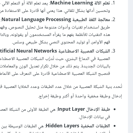
تعلم الآلة Machine Learning
:
يعد تعلم الآلة أو التعلم الآلي 
وتحسين أدائها بشكل تلقائي. هذا يعني أنها قادرة على الاستفادة م
معالجة اللغة الطبيعية Natural Language Processing
:
طريق استخدام تقنيات وأدوات متنوعة مثل تحليل النصوص، وفهم ا
هذه التقنيات للأنظمة بفهم ما يقرأه المستخدمون أو يقولونه، وبالتال
فهم الأوامر، أو توليد المحتوى النصي بشكل طبيعي وسلس.
الشبكات العصبية الاصطناعية Artificial Neural Networks
العصبية في الدماغ البشري، حيث تُدرَّب الشبكات العصبية الاصطناعي
بالبيانات الجديدة. يتم ذلك من خلال تكرار تعديل الوزن والمعاملا
فتصبح الشبكة العصبية الاصطناعية قادرة على التعرف على الأنماط ف
تُحدد بنية الشبكة العصبية من خلال عدد الطبقات وعدد الخلايا العصبية ف
إدخال وطبقة مخفية واحدة أو أكثر وطبقة إخراج.
طبقة الإدخال Input Layer
: هي الطبقة الأولى من الشبكة العص
في بيانات الإدخال.
الطبقات المخفية Hidden Layers
:
هي الطبقات الوسيطة بين طب