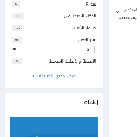
لغة R
6
لمشكلة. على
الذكاء الاصطناعي
115
نيف متعدد
صناعة الألعاب
102
سير العمل
68
38
Git
الأنظمة والأنظمة المدمجة
77
اعرض جميع التصنيفات
إعلانات