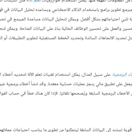
اص المعلومات المهمة منها. يمكن استخدام خوارزميات
تعلم الآلة
مثل الشبكات ال
برمج تطوير برامج باستخدام الذكاء الاصطناعي ويساعده تحليل البيانات في ف
 تلبي احتياجاتهم بشكل أفضل. ويمكن لتحليل البيانات مساعدة المبرمج في تحس
سين والعمل على تحسين الوظائف الحالية بناءً على البيانات المتاحة. ويمكن لتحل
مثل تحديد الاتجاهات السائدة وتحديد الخطط المستقبلية لتطوير التطبيقات أو ال
اء البرمجية
. على سبيل المثال، يمكن استخدام تقنيات تعلم الآلة لتحديد أخطاء ا
يعمل على تطبيق مالي ينجز عمليات حسابية معقدة. وقد تنشأ أخطاء برمجية غير
 الأخطاء البرمجية السابقة ويُصححها تلقائيًا. فإذا كان هناك خطأ في حساب الفو
ية تستند إلى البيانات السابقة ليتمكنوا من تطوير ما يناسب احتياجات عملائهم