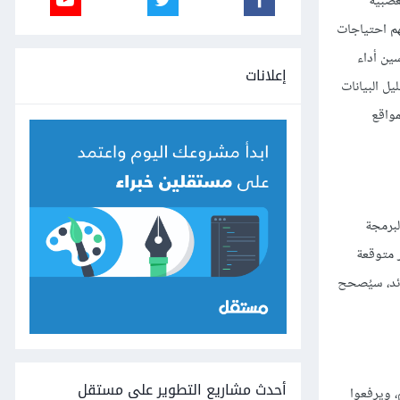
عصبية
هم احتياجات
ين أداء
إعلانات
يل البيانات
مواقع
لبرمجة
 متوقعة
ائد، سيُصحح
أحدث مشاريع التطوير على مستقل
، ويرفعوا