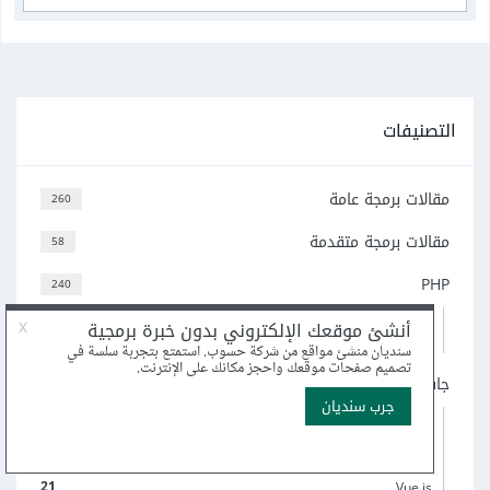
التصنيفات
مقالات برمجة عامة
260
مقالات برمجة متقدمة
58
PHP
240
69
Laravel
96
ووردبريس
جافاسكربت
505
5
لغة TypeScript
70
Node.js
52
React
21
Vue.js