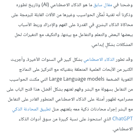
وضحنا في
مقال سابق
ما هو الذكاء الاصطناعي (AI) وتاريخ تطوره
وذكرنا أنه تقنية تُمكّن الحواسيب وغيرها من الآلات القابلة للبرمجة على
محاكاة الذكاء البشري في القدرة على الفهم والإدراك وربط الأسباب
ببعضها البعض والتعلم والتفاعل مع بيئتها، والتكيف مع التغيرات لحل
المشكلات بشكلٍ إبداعي.
وقد تطور
الذكاء الاصطناعي
بشكل كبير في السنوات الأخيرة، وأجريت
الكثير من الأبحاث العلمية المتعلقة بتقنياته مع التركيز على النماذج
اللغوية الضخمة Large Language models التي مكنت الحواسيب
من التفاعل بسهولة مع البشر وفهم لغتهم بشكل أفضل، هذا فتح الباب على
مصراعيه لظهور أمثلة على الذكاء الاصطناعي المتطور القادر على التفاعل
مع البشر إجراء محادثات ذكية معه بلغتهم، مثل
تطبيق المحادثة الذكي
ChatGPT
الذي استحوذ على نسبة كبيرة من سوق أدوات الذكاء
الاصطناعي.