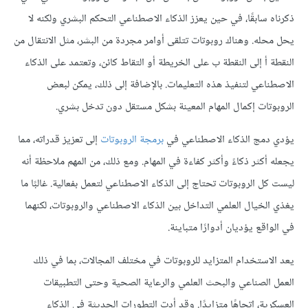
ذكرناه سابقًا، في حين يعزز الذكاء الاصطناعي التحكم البشري ولكنه لا
يحل محله. وهناك روبوتات تتلقى أوامر مجردة من البشر، مثل الانتقال من
النقطة أ إلى النقطة ب على الخريطة أو التقاط كائن، وتعتمد على الذكاء
الاصطناعي لتنفيذ هذه التعليمات. بالإضافة إلى ذلك، يمكن لبعض
الروبوتات إكمال المهام المعينة بشكل مستقل دون تدخل بشري.
يؤدي دمج الذكاء الاصطناعي في
برمجة الروبوتات
إلى تعزيز قدراته، مما
يجعله أكثر ذكاءً وأكثر كفاءة في المهام. ومع ذلك، من المهم ملاحظة أنه
ليست كل الروبوتات تحتاج إلى الذكاء الاصطناعي لتعمل بفعالية. غالبًا ما
يغذي الخيال العلمي التداخل بين الذكاء الاصطناعي والروبوتات، لكنهما
في الواقع يؤديان أدوارًا متباينة.
يعد الاستخدام المتزايد للروبوتات في مختلف المجالات، بما في ذلك
العمل الصناعي والبحث العلمي والرعاية الصحية وحتى التطبيقات
العسكرية، اتجاهًا متزايدًا. وقد أدت التطورات الحديثة في الذكاء