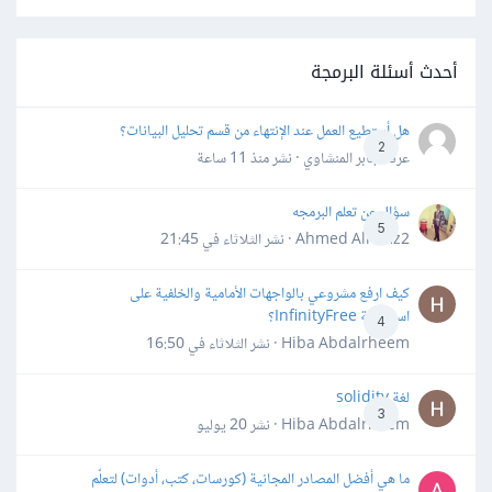
أحدث أسئلة البرمجة
هل أستطيع العمل عند الإنتهاء من قسم تحليل البيانات؟
2
عرفه جابر المنشاوي · نشر
منذ 11 ساعة
سؤال عن تعلم البرمجه
5
Ahmed Alhafiz2 · نشر
الثلاثاء في 21:45
كيف ارفع مشروعي بالواجهات الأمامية والخلفية على
استضافة InfinityFree؟
4
Hiba Abdalrheem · نشر
الثلاثاء في 16:50
لغة solidity
3
Hiba Abdalrheem · نشر
20 يوليو
ما هي أفضل المصادر المجانية (كورسات، كتب، أدوات) لتعلّم