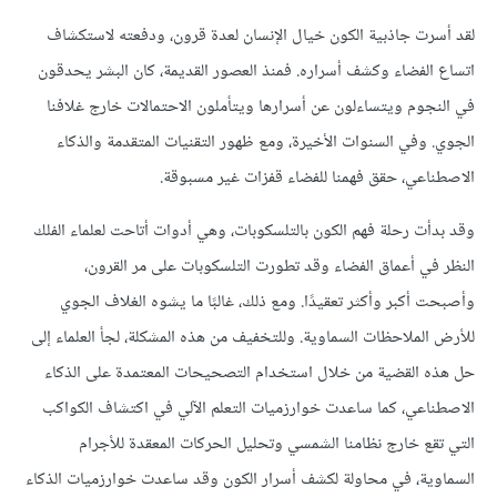
لقد أسرت جاذبية الكون خيال الإنسان لعدة قرون، ودفعته لاستكشاف
اتساع الفضاء وكشف أسراره. فمنذ العصور القديمة، كان البشر يحدقون
في النجوم ويتساءلون عن أسرارها ويتأملون الاحتمالات خارج غلافنا
الجوي. وفي السنوات الأخيرة، ومع ظهور التقنيات المتقدمة والذكاء
الاصطناعي، حقق فهمنا للفضاء قفزات غير مسبوقة.
وقد بدأت رحلة فهم الكون بالتلسكوبات، وهي أدوات أتاحت لعلماء الفلك
النظر في أعماق الفضاء وقد تطورت التلسكوبات على مر القرون،
وأصبحت أكبر وأكثر تعقيدًا. ومع ذلك، غالبًا ما يشوه الغلاف الجوي
للأرض الملاحظات السماوية. وللتخفيف من هذه المشكلة، لجأ العلماء إلى
حل هذه القضية من خلال
استخدام التصحيحات المعتمدة على الذكاء
الاصطناعي
، كما
ساعدت خوارزميات التعلم الآلي في اكتشاف الكواكب
التي تقع خارج نظامنا الشمسي
وتحليل الحركات المعقدة للأجرام
السماوية، في محاولة لكشف أسرار الكون وقد ساعدت خوارزميات الذكاء