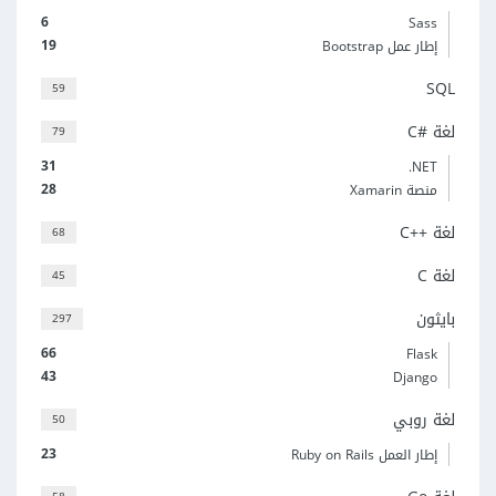
6
Sass
19
إطار عمل Bootstrap
SQL
59
لغة C#‎
79
31
‎.NET
28
منصة Xamarin
لغة C++‎
68
لغة C
45
بايثون
297
66
Flask
43
Django
لغة روبي
50
23
إطار العمل Ruby on Rails