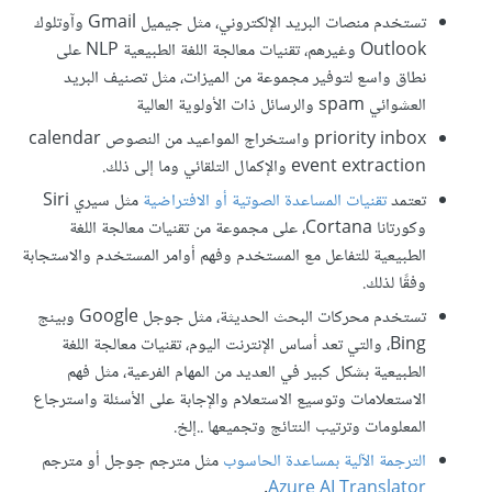
تستخدم منصات البريد الإلكتروني، مثل جيميل Gmail وآوتلوك
Outlook وغيرهم، تقنيات معالجة اللغة الطبيعية NLP على
نطاق واسع لتوفير مجموعة من الميزات، مثل تصنيف البريد
العشوائي spam والرسائل ذات الأولوية العالية
priority inbox واستخراج المواعيد من النصوص calendar
event extraction والإكمال التلقائي وما إلى ذلك.
تعتمد
تقنيات المساعدة الصوتية أو الافتراضية
مثل سيري Siri
وكورتانا Cortana، على مجموعة من تقنيات معالجة اللغة
الطبيعية للتفاعل مع المستخدم وفهم أوامر المستخدم والاستجابة
وفقًا لذلك.
تستخدم محركات البحث الحديثة، مثل جوجل Google وبينج
Bing، والتي تعد أساس الإنترنت اليوم، تقنيات معالجة اللغة
الطبيعية بشكل كبير في العديد من المهام الفرعية، مثل فهم
الاستعلامات وتوسيع الاستعلام والإجابة على الأسئلة واسترجاع
المعلومات وترتيب النتائج وتجميعها ..إلخ.
الترجمة الآلية بمساعدة الحاسوب
مثل مترجم جوجل أو مترجم
.
Azure AI Translator