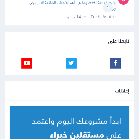
واحترام لغة C++، وما هي أهم الأخطاء الشائعة التي يجب
4
تجنبها؟
Tech_Aspire · نشر
14 يوليو
تابعنا على
إعلانات