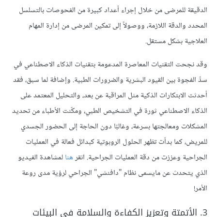
الدقيقة للمرضى من خلال إجراء أعداد كبيرة من الفحوصات بالتسلسل
المحدد والدقة اللازمة، ووصولاً إلى تمكين المرضى من إدارة المهام
العلاجية بشكل مستقل.
وقد نجحت التقنيات المعاصرة المدعومة بتقنيات الذكاء الاصطناعي في
سدِّ الفجوة بين القيود البشرية والضرورات الطبية. وإضافة لما سبق، فقد
أحدثت الابتكارات الذكية مثل المراقبة عن بعد، والتحليل المعتمد على
الذكاء الاصطناعي ثورة في التشخيص الطبي، ومكّنت الأطباء من تحديد
المشكلات ومعالجتها بسرعة، وغالبًا دون الحاجة إلى الحضور الجسدي
للمريض، كما بدأت تظهر
الحلول الروبوتية كبدائل فعالة في العمليات
الجراحية
وعززت من دقة العمليات الجراحية. انقر
هنا
لمشاهدة الفيديو
الذي يتحدث عن مايسمى نظام "دافنشي" الجراحي لرؤية مدى روعة
الأمر!
3. الأتمتة وتعزيز الكفاءة والسلامة في البيئات