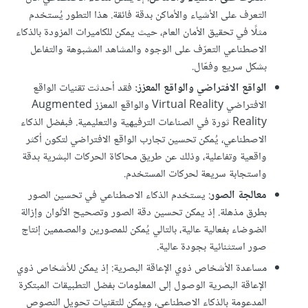
التعرف على الأشياء والأماكن بدقة فائقة. هذا التطور يُستخدم
مثلًا في تحقيق الأمان العام، حيث يمكن للكاميرات المزودة بالذكاء
الاصطناعي التعرّف على الوجوه والمشاهد المشبوهة والتفاعل
بشكل سريع وفعّال.
الواقع الافتراضي والواقع المعزز:
فقد أحدثت تقنيات الواقع
الافتراضي Virtual Reality والواقع المعزز Augmented
Reality ثورة في الصناعات الترفيهية والتعليمية. فبفضل الذكاء
الاصطناعي، يُمكن تحسين تجارب الواقع الافتراضي لتكون أكثر
واقعية وتفاعلية، وذلك عن طريق محاكاة الحركات البشرية بدقة
واستجابة سريعة لحركات المستخدم.
معالجة الصور
: يستخدم الذكاء الاصطناعي في تحسين الصور
بطرق مذهلة. إذ يمكن تحسين دقة الصور وتصحيح الألوان وإزالة
الضوضاء بفعالية عالية، بالتالي يُمكن للمصورين والمصممين إنتاج
صور استثنائية بجودة عالية.
مساعدة الأشخاص ذوي الإعاقة البصرية: إذ يمكن للأشخاص ذوي
الإعاقة البصرية الوصول إلى المعلومات بفضل التطبيقات المبتكرة
المدعومة بالذكاء الاصطناعي، ويمكن للتقنيات تحويل النصوص