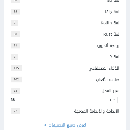
لغة Go
58
لغة جافا
95
لغة Kotlin
5
لغة Rust
58
برمجة أندرويد
11
لغة R
6
الذكاء الاصطناعي
115
صناعة الألعاب
102
سير العمل
68
38
Git
الأنظمة والأنظمة المدمجة
77
اعرض جميع التصنيفات