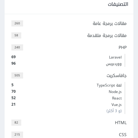
التصنيفات
مقالات برمجة عامة
260
مقالات برمجة متقدمة
58
PHP
240
69
Laravel
96
ووردبريس
جافاسكربت
505
5
لغة TypeScript
70
Node.js
52
React
21
Vue.js
(و 3 أكثر)
HTML
82
CSS
215