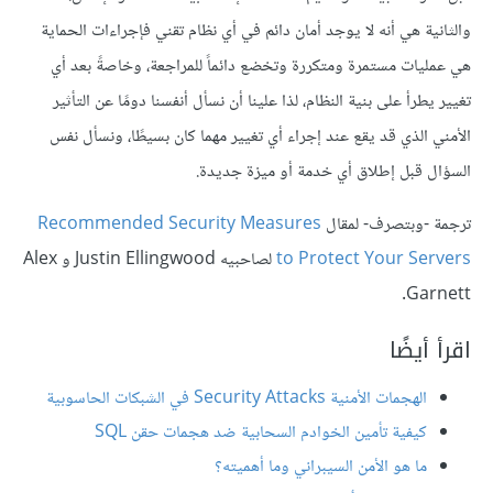
والثانية هي أنه لا يوجد أمان دائم في أي نظام تقني فإجراءات الحماية
هي عمليات مستمرة ومتكررة وتخضع دائماً للمراجعة، وخاصةً بعد أي
تغيير يطرأ على بنية النظام، لذا علينا أن نسأل أنفسنا دومًا عن التأثير
الأمني الذي قد يقع عند إجراء أي تغيير مهما كان بسيطًا، ونسأل نفس
السؤال قبل إطلاق أي خدمة أو ميزة جديدة.
ترجمة -وبتصرف- لمقال
Recommended Security Measures
to Protect Your Servers
لصاحبيه Justin Ellingwood و Alex
Garnett.
اقرأ أيضًا
الهجمات الأمنية Security Attacks في الشبكات الحاسوبية
كيفية تأمين الخوادم السحابية ضد هجمات حقن SQL
ما هو الأمن السيبراني وما أهميته؟