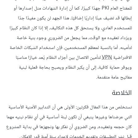
للمفتاح العام PKI جهدًا كبيرًا، كما أن إدارة الشهادات مثل إصدارها أو
إبطالها قد تضيف عبئًا إداريًا إضافيًا، هذا الجهد لن يكون مفيدًا جدًا
للمستخدم العادي، ولا يستحق كل هذه التكاليف، إلا إذا كان النظام كبيرًا
ويزداد تعقيده مع الوقت، مما يجعل من الضروري وجود بنية خاصة
لتأمينه. أما بالنسبة لمعظم المستخدمين، فإن استخدام الشبكات الخاصة
الافتراضية
VPN
لتأمين الاتصال بين أجزاء النظام يُعد خيارًا مناسبًا
ويوفر حماية كافية، إلى أن يكبر النظام ويصبح بحاجة فعلية لبنية
مفاتيح عامة متقدمة.
الخلاصة
نستخلص من هذا المقال فكرتين: الأولى هي أن التدابير الأمنية الأساسية
التي عرضناها وغيرها ينبغي أن تكون لبنة أساسية في أي نظام نبنيه مهما
كان حجمه وتعقيده، ومن الضروي أن نفكر بها ونجهزها في بداية المشروع
قبل نشر التطبيقات وتقديم الخدمات لإعداد بيئة آمنة قدر الإمكان.