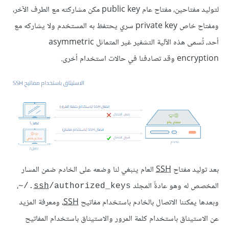
لتوليد مفتاحين، مفتاح عام public key مكن مشاركته مع الطرف الآخر،
ومفتاح خاص private key سري يحتفظ به المستخدم ولا يشاركه مع
أحد، تُسمى هذه الآلية التشفير غير المتماثل asymmetric
encryption وقد تصادفنا في حالات استخدام أخرى.
بعد توليد مفتاح
SSH
العام ينبغي لنا وضعه على الخادم ضمن المسار
المخصص له وهو عادةً المجلد
،
‎~/.
ssh
/authorized_keys
وبعدها يمكننا الاتصال بالخادم باستخدام مفاتيح
SSH
، ومعرفة المزيد
عن الاستيثاق باستخدام كلمة المرور والاستيثاق باستخدام المفاتيح