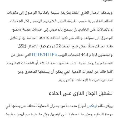
المعنية.
ويتحكم الجدار الناري المُعَدّ بطريقة سليمة بإمكانية الوصول إلى مكونات
النظام الخاص بنا حسب طبيعة العمل، فلا يتيح الوصول لكل الخدمات
والاتصالات على الخادم، بل يسمح بالوصول إلى خدمات معينة ويمنع
الوصول إلى سواها، وذلك عبر فتح المنافذ ports الخاصة بها وإغلاق
بقية المنافذ، مثلًا يمكن فتح المنفذ 22 لبروتوكول الاتصال
SSH
،
والمنفذين 80 و 443 لخدمات الويب
HTTP/HTTPS
التي تعمل من
المتصفح وغيرها، عمومًا كلما اختصرنا عدد المنافذ أو الخدمات المفتوحة
كلما قللنا من الثغرات الأمنية التي يمكن أن يستغلها المخترق ومن
احتمالية تعرضنا للهجمات الإلكترونية.
تشغيل الجدار الناري على الخادم
يوفر نظام
لينكس
أنواع متعددة من جدران الحماية تختلف عن بعضها في
درجة التعقيد وطبيعة الحماية التي تؤمنها، وكل ما علينا هو فهمها وضبط