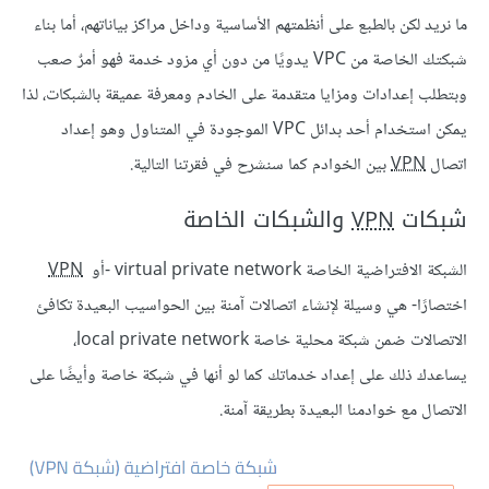
ما نريد لكن بالطبع على أنظمتهم الأساسية وداخل مراكز بياناتهم، أما بناء
شبكتك الخاصة من VPC يدويًا من دون أي مزود خدمة فهو أمرٌ صعب
وبتطلب إعدادات ومزايا متقدمة على الخادم ومعرفة عميقة بالشبكات، لذا
يمكن استخدام أحد بدائل VPC الموجودة في المتناول وهو إعداد
اتصال
VPN
بين الخوادم كما سنشرح في فقرتنا التالية.
شبكات
VPN
والشبكات الخاصة
الشبكة الافتراضية الخاصة virtual private network -أو
VPN
اختصارًا- هي وسيلة لإنشاء اتصالات آمنة بين الحواسيب البعيدة تكافئ
الاتصالات ضمن شبكة محلية خاصة local private network،
يساعدك ذلك على إعداد خدماتك كما لو أنها في شبكة خاصة وأيضًا على
الاتصال مع خوادمنا البعيدة بطريقة آمنة.