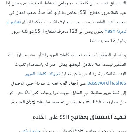
الاستيثاق المستند إلى كلمة المرور ويلغي المخاطر المرتبطة به، وحتى إذا
عينا كلمة مرور لمفتاح
SSH
الخاص بنا فإنها تُعدّ هدفًا صعب المنال في
هجوم القوة الغاشمة بسبب عدد المحارف الكبير إذ يمكننا إنشاء
تقطيع أو
تجزئة hash
بطول يصل إلى 128 محرف لمفتاح
SSH
ذو كلمة مرور
بطول 12 محرف فقط،
ورغم أن التشفير يُستخدم لحماية كلمات المرور، إلا أن بعض خوارزميات
التشفير ليست آمنة بالكامل. فبعضها يمكن اختراقه باستخدام تقنيات
الهندسة العكسية، وذلك من خلال تحليل
تجزئات كلمات المرور
password hashes
على أجهزة قوية لفترات طويلة حتى الوصول
إلى كلمة مرور مطابقة. في المقابل، توجد خوارزميات أكثر أمانًا حتى الآن،
مثل خوارزمية RSA الافتراضية التي تعتمدها تطبيقات
SSH
الحديثة.
تنفيذ الاستيثاق بمفاتيح
SSH
على الخادم
يوصى باستخدام مفاتيح
SSH
للاتصال عن بعد بأي
خادم لينكس
،