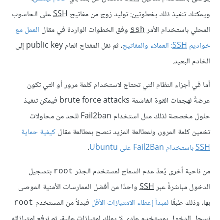
ويمكنك تنفيذ ذلك بخطوتين: توليد زوج من مفاتيح
SSH
على الحاسوب
المحلي باستخدام الأمر
وفق الخطوات الواردة في مقال
العمل مع
ssh
خواديم
SSH
: العملاء والمفاتيح
، ثم نقل المفتاح العام public key إلى
الخادم البعيد.
أما في أجزاء النظام التي تحتاج لاستخدام كلمة مرور أو التي تكون
عرضةً لهجمات القوة الغاشمة brute force attacks فيمكن تنفيذ
حلول مخصصة لذلك مثل استخدام Fail2ban للحد من محاولات
تخمين كلمة المرور، ولمطالعة المزيد ننصح بمطالعة مقال
كيفية حماية
SSH
باستخدام Fail2Ban على Ubuntu
.
من ناحية أخرى يُعدّ عدم السماح لمستخدم الجذر
بتسجيل
root
الدخول مباشرةً عبر
SSH
واحدًا من أفضل الممارسات الأمنية الموصى
بها، وذلك طبقًا
لمبدأ إعطاء الامتيازات الأقل
فبدلاً من المستخدم
root
نسجل الدخول بمستخدم عادي لا يملك امتيازات عالية، ثم نرفع امتيازاته