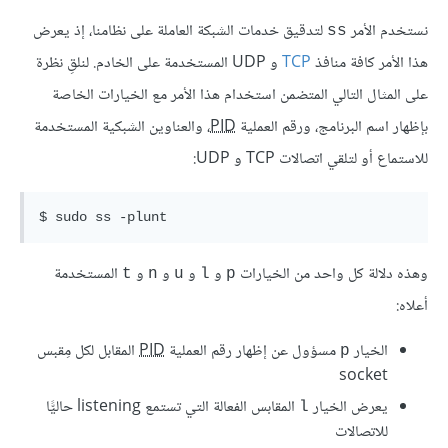
نستخدم الأمر
لتدقيق خدمات الشبكة العاملة على نظامنا، إذ يعرض
ss
هذا الأمر كافة منافذ
TCP
و UDP المستخدمة على الخادم. لنلقِ نظرة
على المثال التالي المتضمن استخدام هذا الأمر مع الخيارات الخاصة
بإظهار اسم البرنامج، ورقم العملية
PID
، والعناوين الشبكية المستخدمة
للاستماع أو لتلقي اتصالات TCP و UDP:
وهذه دلالة كل واحد من الخيارات
و
و
و
و
المستخدمة
t
n
u
l
p
أعلاه:
الخيار
مسؤول عن إظهار رقم العملية
PID
المقابل لكل مِقبس
p
socket
يعرض الخيار
المقابس الفعالة التي تستمع listening حاليًّا
l
للاتصالات