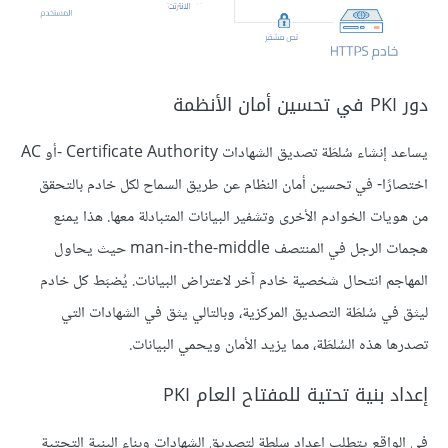
دور PKI في تحسين أمان الأنظمة
يساعد إنشاء سُلطَة تصديق الشهادات Certificate Authority -أو AC
اختصارًا- في تحسين أمان النظام عن طريق السماح لكل خادم بالتحقق
من هويات الخوادم الأخرى وتشفير البيانات المتبادلة معها. هذا يمنع
هجمات الرجل في المنتصف man-in-the-middle حيث يحاول
المهاجم انتحال شخصية خادم آخر لاعتراض البيانات. يُضبَط كل خادم
ليثق في سُلطَة التصديق المركزية، وبالتالي يثق في الشهادات التي
تصدرها هذه السُلطَة، مما يزيد الأمان ويحمي البيانات.
إعداد بنية تحتية للمفتاح العام PKI
في الواقع يتطلب إعداد سلطة لتصديق الشهادات وبناء البنية التحتية