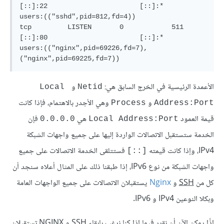
[::]:22                       [::]:*         
users:(("sshd",pid=812,fd=4))

tcp         LISTEN       0            511                         
[::]:80                       [::]:*         
users:(("nginx",pid=69226,fd=7),
الأعمدة الرئيسية في الخرج السابق هي:
و
Local 
Netid
و
وهي الأجدر بالاهتمام، فإذا كانت
Process
Address:Port
قيمة العمود
هي
فإن
0.0.0.0
Local Address:Port
الخدمة ستستقبل الاتصالات الواردة إليها على جميع واجهات الشبكة
IPv4، وإذا كانت قيمته
فستتلقى الخدمة الاتصالات على جميع
[::]
واجهات الشبكة من نوع IPv6، إذا طبقنا ذلك على المثال أعلاه سنجد أن
كل من
SSH
و
Nginx
يستقبلان الاتصالات على جميع الواجهات العامة
وبكلا النوعين IPv4 و IPv6.
إذًا يمكن الآن أن نقرر فيما إذا كنا نرغب بإبقاء
SSH
و NGINX تستقبلان