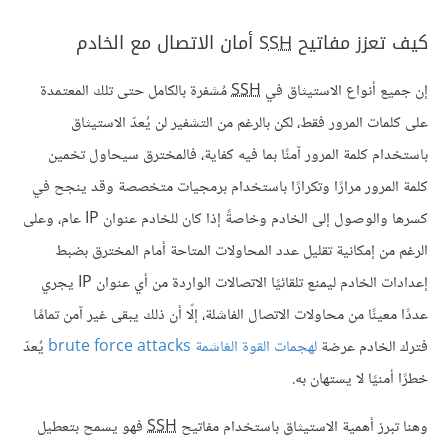
كيف تعزز مفاتيح
SSH
أمان الاتصال مع الخادم
إن جميع أنواع الاستيثاق في
SSH
مُشفرة بالكامل حتى تلك المعتمدة
على كلمات المرور فقط، لكن بالرغم من التشفير لن يُعدّ الاستيثاق
باستخدام كلمة المرور آمنًا بما فيه كفاية، فالمخترق سيحاول تخمين
كلمة المرور مرارًا وتكرارًا باستخدام برمجيات متخصصة وقد ينجح في
كسرها والوصول إلى الخادم وخاصةً إذا كان للخادم عنوان IP عام، وعلى
الرغم من إمكانية تقليل عدد المحاولات المتاحة أمام المخترق بضبط
إعدادات الخادم ليمنع تلقائيًا الاتصالات الواردة من أي عنوان IP يجري
عددًا معينًا من محاولات الاتصال الفاشلة، إلّا أن ذلك يبقى غير آمن تمامًا
فترك الخادم عرضة
لهجمات القوة الغاشمة brute force attacks
يُعدّ
خطرًا أمنيًا لا يستهان به.
وهنا تبرز أهمية الاستيثاق باستخدام مفاتيح
SSH
فهو يسمح بتعطيل