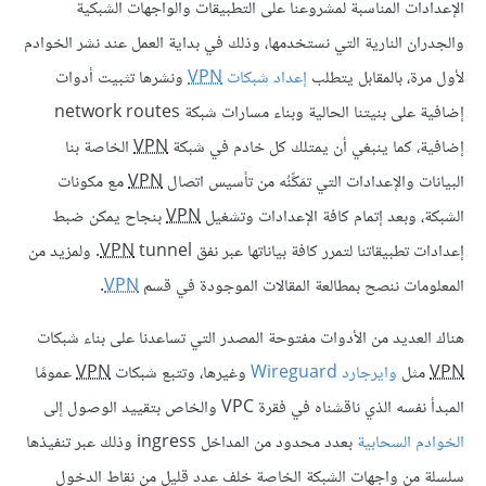
الإعدادات المناسبة لمشروعنا على التطبيقات والواجهات الشبكية
والجدران النارية التي نستخدمها، وذلك في بداية العمل عند نشر الخوادم
لأول مرة، بالمقابل يتطلب
إعداد شبكات
VPN
ونشرها تثبيت أدوات
إضافية على بنيتنا الحالية وبناء مسارات شبكة network routes
إضافية، كما ينبغي أن يمتلك كل خادم في شبكة
VPN
الخاصة بنا
البيانات والإعدادات التي تمَكِّنُه من تأسيس اتصال
VPN
مع مكونات
الشبكة، وبعد إتمام كافة الإعدادات وتشغيل
VPN
بنجاح يمكن ضبط
إعدادات تطبيقاتنا لتمرر كافة بياناتها عبر نفق
VPN
tunnel. ولمزيد من
المعلومات ننصح بمطالعة المقالات الموجودة في قسم
VPN
.
هناك العديد من الأدوات مفتوحة المصدر التي تساعدنا على بناء شبكات
VPN
مثل
وايرجارد Wireguard
وغيرها، وتتبع شبكات
VPN
عمومًا
المبدأ نفسه الذي ناقشناه في فقرة VPC والخاص بتقييد الوصول إلى
الخوادم السحابية
بعدد محدود من المداخل ingress وذلك عبر تنفيذها
سلسلة من واجهات الشبكة الخاصة خلف عدد قليل من نقاط الدخول