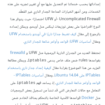
إعداداتها بحسب خدماتنا ثم التعديل عليها مع أي تغيير تجريه على هذه
الخدمات، ومن أشهر الخيارات المتاحة الجدار الناري غير المُعقَّد
Uncomplicated Firewall -أو UFW اختصارًا- حيث يتوفر هذا
النوع افتراضيًا على بعض توزيعات لينكس مثل أوبنتو، ويمكن إعداده
بالرجوع إلى مقال
كيف تضبط جدارًا ناريًا في أوبنتو باستخدام UFW
ومقال
أساسيات UFW: قواعد وأوامر شائعة للجدار الناري
.
تحتفظ العديد من الجدران النارية البرمجية مثل UFW و
firewalld
بقواعدها rules ضمن ملف خاص يدعى
، ويمكن مطالعة
iptables
المزيد عن هذا الموضوع بقراءة مقال
كيفية إعداد جدار ناري باستخدام
IPTables على Ubuntu 14.04
، ومقال
أساسيات IPTables -
قواعد وأوامر شائعة للجدار الناري
، إذ يساعد فهم
على
iptables
التعامل مع حالات التعارض التي قد تنشأ من تسجيل بعض البرمجيات
مثل
Docker
قواعدها الأمنية الخاصة بالتحكم بمنافذ الخادم ضمن