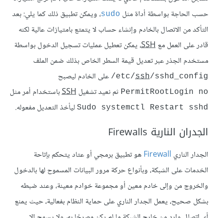
حسب الحاجة بواسطة أداة مثل
، ويمكن تطبيق ذلك كما يلي: بعد
sudo
التأكد من الاتصال بالخادم وإنشاء حساب لا يتمتع بامتيازات عالية لكنه
قادر على العمل مع
SSH
، يمكن تعطيل عمليات تسجيل الدخول بواسطة
مستخدم الجذر عبر تعديل قيمة السطر الخاص بذلك ضمن الملف
على الخادم ليصبح
‎/etc/
ssh
/sshd_config
ثم نعيد تشغيل
SSH
باستخدام أمر مثل
PermitRootLogin no
ليأخذ التعديل مفعوله.
Sudo systemctl Restart sshd
الجدران النارية Firewalls
الجدار الناري
Firewall
هو تطبيق برمجي أو عتاد يتحكم بإتاحة
الخدمات على الشبكة، وبأنواع حركة مرور البيانات المسموح لها بالدخول
والخروج من وإلى خادم معين أو مجموعة خوادم معينة، وعند ضبطه
بشكل صحيح، يعمل الجدار الناري على حماية النظام بفعالية، حيث يمنع
أي اتصال وارد من خارج الشبكة ما لم يكن مصرحًا به، ولا يسمح إلا