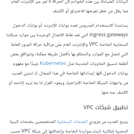
البيانات المتبادلة بين هذه الخوادم لأن الحركة لا تمر عبر الإنترنت العام،
مما يقلل من خطر تعرضها للاختراق أو الكشف
يساعدنا الاستخدام المدروس لعدد بوابات الإنترنت أو بوابات الدخول
ingress gateways التي تعد نقاط الاتصال الوحيدة بين موارد شبكتنا
السحابية الخاصة VPC والإنترنت العام على مراقبة حركة المرور العامة
التي تتصل مع الموارد والتحكم بها بأفضل طريقة ممكنة، وتتوافق بعض
أنظمة تنسيق الحاويات الحديثة مثل
Kubernetes
جيدًا مع مفهوم
بوابات الدخول فلها إعداداتها الخاصة في هذا المجال، إذ تنشئ العديد
من واجهات الشبكة الخاصة افتراضيًا، ويعود القرار لنا بما نريد إتاحته أو
الكشف عنه منها.
تطبيق شبكات VPC
يتيح العديد من مزودي
الخدمات السحابية
المتخصصين بخدمات البنية
التحتية إمكانية إنشاء مواردنا الخاصة وإضافتها إلى شبكة VPC حسب