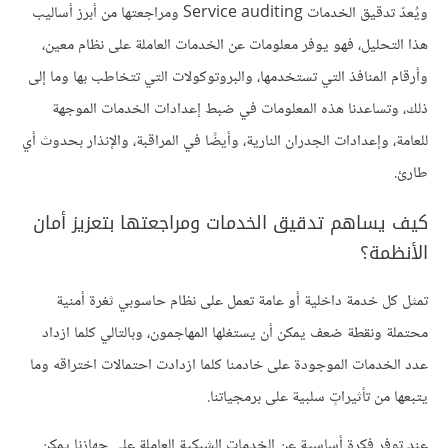
ويُعدّ تدقيق الخدمات Service auditing ومراجعتها من أبرز أساليب
هذا التحليل، فهو يوفر معلومات عن الخدمات العاملة على نظام معين،
وأرقام المنافذ التي تستخدمها، والبروتوكولات التي تتخاطب بها وما إلى
ذلك، وتساعدنا هذه المعلومات في ضبط إعدادات الخدمات الموجهة
للعامة، وإعدادات الجدران النارية، وأيضًا في المراقبة، والإنذار بحدوث أي
طارئ.
كيف يساهم تدقيق الخدمات ومراجعتها بتعزيز أمان
الأنظمة؟
تمثل كل خدمة داخلية أو عامة تعمل على نظام حاسوبي ثغرة أمنية
محتملة ونقطة ضعف يمكن أن يستغلها المهاجمون، وبالتالي كلما ازداد
عدد الخدمات الموجودة على خادمنا كلما ازدادت احتمالات اختراقه وما
يتبعها من تأثيراتٍ سلبية على برمجياتنا.
عند توفر فكرة أساسية عن الخدمات الشبكية العاملة على جهازنا يمكن