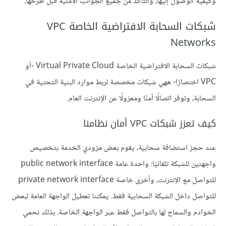
وكيفية الوصول إليها، والتأكد من جميع الجوانب الأمنية قبل طرحها.
شبكات السحابة الافتراضية الخاصة VPC
Networks
شبكات السحابة الافتراضية الخاصة Virtual Private Cloud -أو
VPC اختصارًا- ههي شبكات مخصصة لربط موارد البنية التحتية في
السحابة، وتوفر اتصالًا آمنًا ومعزولًا عن الإنترنت العام.
كيف تعزز شبكات VPC أمان نظامنا
عند حجز استضافة سحابية، يقوم بعض مزودي الخدمة بتخصيص
واجهتين للشبكة تلقائيًا: واحدة عامة public network interface
للتواصل مع الإنترنت، وأخرى خاصة private network interface
للتواصل داخل الشبكة السحابية فقط. يمكننا تعطيل الواجهة العامة لبعض
الخوادم والسماح لها بالتواصل فقط عبر الواجهة الخاصة. بذلك نحمي