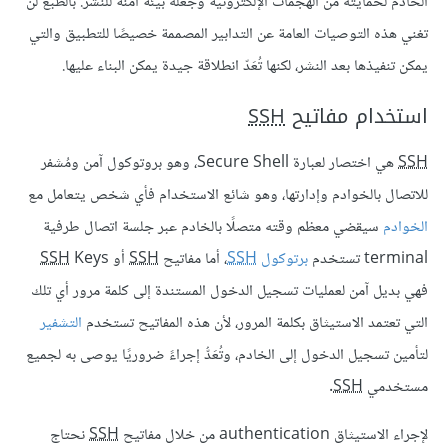
الخادم لحمايته من الهجمات الإلكترونية وجعله بيئة آمنة للنشر. بالطبع لن
تغني هذه التوصيات العامة عن التدابير المصممة خصيصًا للتطبيق والتي
يمكن تنفيذها بعد النشر، لكنها تُعَدّ انطلاقة جيدة يمكن البناء عليها.
استخدام مفاتيح
SSH
SSH
هي اختصار لعبارة Secure Shell، وهو بروتوكول آمن ومُشفر
للاتصال بالخوادم وإدارتها، وهو شائع الاستخدام فأي شخص يتعامل مع
الخوادم
سيقضي معظم وقته متصلًا بالخادم عبر جلسة اتصال طرفية
terminal تستخدم
برتوكول
SSH
، أما مفاتيح
SSH
أو
Keys
SSH
فهي بديل آمن لعمليات تسجيل الدخول المستندة إلى كلمة مرور أي تلك
التي تعتمد الاستيثاق بكلمة المرور، لأن هذه المفاتيح تستخدم
التشفير
لتأمين تسجيل الدخول إلى الخادم، وتُعَدُّ إجراءً ضروريًا يوصى به لجميع
مستخدمي
SSH
.
لإجراء الاستيثاق authentication من خلال مفاتيح
SSH
نحتاج