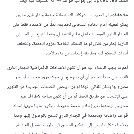
الملف
إلى جوانب قواعد UFW المُسجلَّة فيه أيضًا.
iptables
ملاحظة
:توفر العديد من شركات الاستضافة خدمة جدار ناري خارجي
يمكن تفعيله أمام الخادم السحابي لحمايته، بدلًا من الاعتماد فقط على
الجدار الناري الموجود داخل نظام التشغيل، وهذا النوع من الجدران
النارية يُدار من خلال لوحة التحكم الخاصة بمزود الخدمة، وتختلف
أدوات التحكم فيه وطريقة إعداده من مزود لآخر.
أهم ما يجب الانتباه إليه هو أن تكون الإعدادات الافتراضية للجدار الناري
قائمة على مبدأ الحظر، أي أن يتم منع أي حركة مرور مجهولة أو غير
مصرح بها بشكل تلقائي، فهذا الإجراء يحمي الخدمات الجديدة من الظهور
على الإنترنت عن طريق الخطأ أو من أن تكون متاحة لأطراف غير
مخولين. وعندما نقرر إطلاق خدمة جديدة، سيكون علينا حينها إعداد
قواعد واضحة ومحددة في الجدار الناري تسمح بالوصول إليها وهذا
يدفعنا بشكل طبيعي إلى التفكير المسبق في طريقة تشغيل الخدمة،