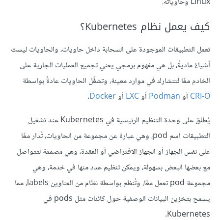
Linux وحاوياته.
كيف يعمل نظام Kubernetes؟
تعمل التطبيقات الموجودة على السحابة داخل حاويات، والحاويات ليست
أشياءً ماديةً، بل هي مفهوم برمجي يعني تجميع العمليات الجارية على
الخادم معًا لتتشارك في موارد معينة، وتشغَّل الحاويات عادةً بواسطة
CRI-O
أو
Podman
أو
LXC
أو
Docker
.
يُطلق على وحدة التنظيم الرئيسية في Kubernetes عند تشغيل
التطبيقات اسم pod، وهي عبارة عن مجموعة من الحاويات، تُدار معًا
على نفس الجهاز أو الجهاز الافتراضي أو العقدة، وهي مصممة لتتواصل
مع بعضها البعض بسهولة، ويمكن تنظيم عدد منها في خدمة، وهي
مجموعة pod تعمل معًا، وتُنظم بواسطة نظام من العناوين labels، مما
يسمح بتخزين البيانات الوصفية حول كائنات مثل pods في
Kubernetes.