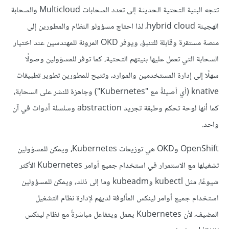
تتجه البنية التحتية الحديثة إلى تعدد السحابات Multicloud والسحابة
الهجينة hybrid cloud، لذا احتاج مسؤولو النظام والمطورين إلى
منصة مستقرة وقابلة للتنبؤ، ويوفر OKD المرونة للمهندسين عند اختيار
السحابة التي تعمل عليها بنيتهم التحتية، كما توفر للمسؤولين وصولًا
سهلًا إلى إدارة المستخدمين والموارد، وتتيح للمطورين تطوير تطبيقات
knative (أي أصيلةً مع "Kubernetes") وجاهزة للنشر على السحابة،
كما أنها لوحة تحكم وطبقة تجريد abstraction وسلسلة أدوات في آن
واحد.
OpenShift وOKD هي توزيعات Kubernetes، ويمكن للمسؤولين
تشغيلها مع الاستمرار في استخدام جميع أوامر Kubernetes الأكثر
شيوعًا، مثل kubectl وkubeadm وما إلى ذلك، ويمكن للمسؤولين
استخدام جميع أوامر لينكس المألوفة لديهم لإدارة نظام التشغيل
المضيف، لأن Kubernetes يعمل ويتفاعل مباشرةً مع نظام لينكس