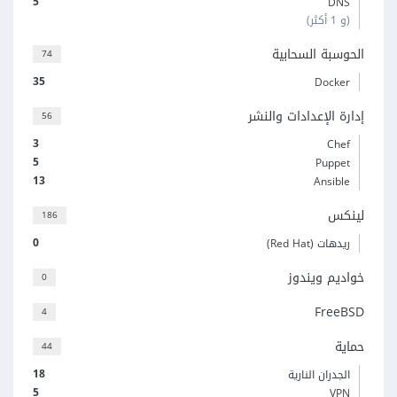
5
DNS
(و 1 أكثر)
الحوسبة السحابية
74
35
Docker
إدارة الإعدادات والنشر
56
3
Chef
5
Puppet
13
Ansible
لينكس
186
0
ريدهات (Red Hat)
خواديم ويندوز
0
FreeBSD
4
حماية
44
18
الجدران النارية
5
VPN