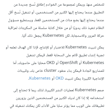
للتخلص منها، ويمكن لمجموعة من الخوادم إطلاق نُسخ جديدة من
التطبيق عندما يحتاج إليها الكثير من المستخدمين، أو تشغيل نُسخ أقل
عندما يحتاج إليها بضع مئات من المستخدمين فقط، ويستطيع مسؤول
النظام تنفيذ ذلك يدويًا أو من خلال كتابة سلسلة من السكربتات لمراقبة
حركة المرور والاستجابة، لكن Kubernetes يجعل ذلك آليًا.
يمكن تثبيت Kubernetes للاختبار أو للإنتاج، فإذا كان الهدف تعلمه أو
تجربة إنشاء تطبيق قائم على السحابة فقط، فيمكن تشغيل
Kubernetes أو OpenShift أو OKD محليًا على حاسوبك، أما
للمشاريع الجادة فيمكن بناء عنقود cluster خاص بك، وللبيئات
الإنتاجية الكبيرة يمكن تثبيت
OKD
أو
Kubernetes
.
صمم Kubernetes لعمليات النشر الكبيرة، لذلك ربما لا تحتاج إلى
استخدامه إلا إذا كان لديك الكثير من المستخدمين الذين يزورون
تطبيقاتك على الويب مما يؤثر سلبًا على الأداء، لكن يمكنك تشغيله في