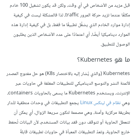
قبل مزيد من الأشخاص في أي وقت، ولكن قد يكون تشغيل 100 خادم
مكلفًا عندما تزيد حركة المرور traffic، لذا فالمشكلة ليست في كيفية
إدارة موارد الخادم الذي يشغِّل تطبيقًا ما فقط، بل في كيفية إدارة هذه
الموارد ديناميكيًا أيضًا، أي اعتمادًا على عدد الأشخاص الذين يطلبون
الوصول للتطبيق.
ما هو Kubernetes؟
Kubernetes (والذي يُشار إليه بالاختصار K8s) هو حل مفتوح المصدر
لأتمتة النشر والتوسع الديناميكي للتطبيقات المغلفة في حاويات عبر
الإنترنت، ويستخدم Kubernetes ما يسمى بالحاويات containers،
وهي
نظام في لينكس Linux
يجمع التطبيقات في وحدات منطقية لتُدار
بطريقة مركزية وآمنة، وهي مصممة لتكون سريعة الزوال، أي يمكن أن
تتعطل الحاوية أو تتوقف دون فقد بيانات المستخدم، لأن البيانات تُحفظ
خارج الحاوية، وتعدّ التطبيقات المعبأة في حاويات تطبيقات قابلةً