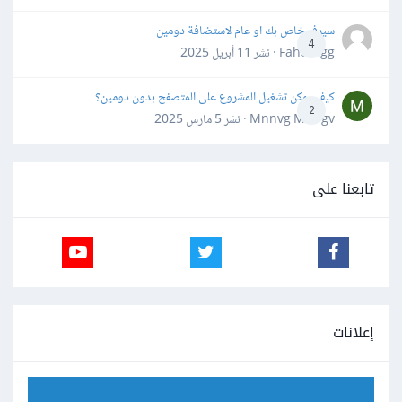
سيرفر خاص بك او عام لاستضافة دومين
4
Fahd Ggg · نشر
11 أبريل 2025
كيف يمكن تشغيل المشروع على المتصفح بدون دومين؟
2
Mnnvg Mnbgv · نشر
5 مارس 2025
تابعنا على
إعلانات