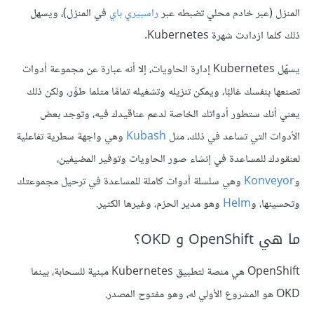
المنزل (عبر خادم محلي تضبطه عبر
راسبيري باي
في المنزل)، ويسهل
ذلك كلما ازدادت شهرة Kubernetes.
يسهّل Kubernetes إدارة الحاويات، إلا أنه عبارة عن مجموعة أدوات
تصنعها بنفسك غالبًا، ويمكن تنزيله وتشغيله تمامًا مثلما طوِّر، ولكن ذلك
يعني أنك ستطور أدواتك الخاصة لدعم عناقيدك فيه، وتوجد بعض
الأدوات التي تساعد في ذلك، مثل
Kubash
وهي واجهة سطرية تفاعلية
لعنقودك للمساعدة في إنشاء صور الحاويات وتوفير المضيفين،
و
Konveyor
وهي سلسلة أدوات كاملة للمساعدة في ترحيل مجموعتك
وتحسينها، و
Helm
وهو مدير الحزم، وغيرها الكثير.
ما هي OpenShift و OKD؟
OpenShift هي منصة لتطبيق Kubernetes مبنية للسحابة، بينما
OKD هو المشروع الأولي له، وهو مفتوح المصدر.