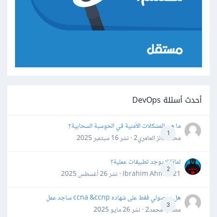
أحدث أسئلة DevOps
ما هي المشكلات الأمنية في الحوسبة السحابية؟
1
محمد فائز العامري2 · نشر
16 سبتمبر 2025
لماذا لا يوجد تطبيقات عملية؟
2
Ibrahim Ahmed21 · نشر
26 أغسطس 2025
هل بحصولي فقط على شهاده ccna &ccnp ساجد عمل
3
مصعب محمد2 · نشر
26 مايو 2025