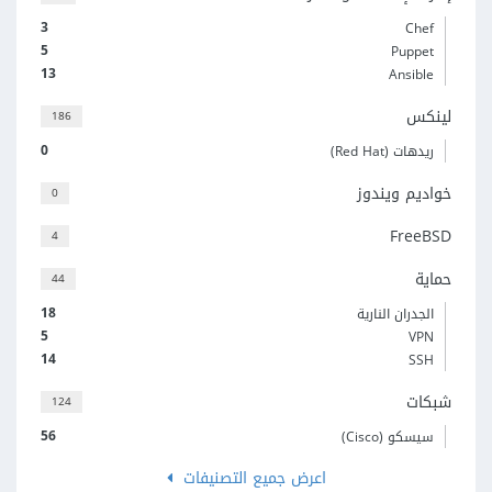
3
Chef
5
Puppet
13
Ansible
لينكس
186
0
ريدهات (Red Hat)
خواديم ويندوز
0
FreeBSD
4
حماية
44
18
الجدران النارية
5
VPN
14
SSH
شبكات
124
56
سيسكو (Cisco)
اعرض جميع التصنيفات