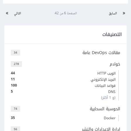
السابق
الصفحة 6 من 42
التالي
التصنيفات
مقالات DevOps عامة
34
خوادم
278
44
الويب HTTP
11
البريد الإلكتروني
100
قواعد البيانات
5
DNS
(و 1 أكثر)
الحوسبة السحابية
74
35
Docker
إدارة الإعدادات والنشر
56