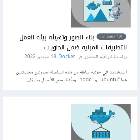
بناء الصور وتهيئة بيئة العمل
full_stack_101
للتطبيقات المبنية ضمن الحاويات
بواسطة ابراهيم الخضور، في
Docker
،
18 سبتمبر 2022
استخدمنا في جزئية سابقة من هذه السلسلة صورتين مختلفتين
هما "ubuntu" و "node" ونفّذنا بعض الأعمال يدويًا...