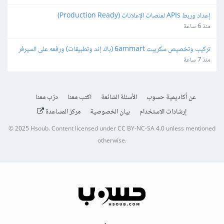
إعداد وربط APIs لمنصات الإعلانات (Production Ready)
منذ 6 ساعة
تركيب وتخصيص سكريبت 6ammart (باك إند وتطبيقات) ورفعه على السيرفر 
والمتجر
منذ 7 ساعة
عن أكاديمية حسوب
الأسئلة الشائعة
اكتب معنا
درّب معنا
إرشادات الاستخدام
بيان الخصوصية
مركز المساعدة
© 2025
Hsoub
.
Content licensed under
CC BY-NC-SA 4.0
unless mentioned
otherwise.