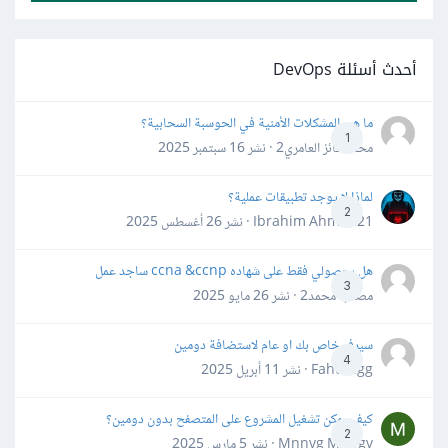
أحدث أسئلة DevOps
ما هي المشكلات الأمنية في الحوسبة السحابية؟
1
محمد فائز العامري2 · نشر
16 سبتمبر 2025
لماذا لا يوجد تطبيقات عملية؟
2
Ibrahim Ahmed21 · نشر
26 أغسطس 2025
هل بحصولي فقط على شهاده ccna &ccnp ساجد عمل
3
مصعب محمد2 · نشر
26 مايو 2025
سيرفر خاص بك او عام لاستضافة دومين
4
Fahd Ggg · نشر
11 أبريل 2025
كيف يمكن تشغيل المشروع على المتصفح بدون دومين؟
2
Mnnvg Mnbgv · نشر
5 مارس 2025