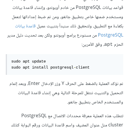
قواعد بيانات PostgreSQL من خادم أوبونتو، وإنشاء قاعدة بيانات
ومستخدم ضمنها خاص بتطبيق جانغو، ومن ثم ضبط إعداداتها لتعمل
بكفاءة مع التطبيق، ولتحقيق ذلك سنبدأ بتثبيت عميل
قاعدة بيانات
PostgreSQL
من مستودع برامج أوبونتو ولكن بعد تحديث دليل مدير
الحزم
، وفق الأمرين:
apt
sudo apt update

sudo apt install postgresql
-
client
ثم نؤكد العملية بالضغط على الحرف Y وزر الإدخال Enter، وبعد إتمام
التحميل والتثبيت ننتقل للمرحلة التالية وهي إنشاء قاعدة البيانات
والمستخدم الخاص بتطبيق جانغو.
تتطلب هذه العملية معرفة محددات الاتصال مع PostgreSQL
cluster مثل عنوان المضيف واسم قاعدة البيانات ورقم البوابة كذلك