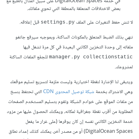
في خدمة DigitalOcean Spaces على سبيل المثال بالطبع مع
بعض الاختلافات المتعلقة بالمنطقة التي تحوي ملفاتك.
لا تنسَ حفظ التغيرات على الملف
قبل إغلاقه.
settings.py
ننهي بذلك الضبط المتعلق بالمكونات الساكنة، وبموجبه سيرفع جانغو
ملفاته إلى وحدة التخزين الكائني البعيدة في كل مرة تشغل فيها
لتُجمَّع الملفات الساكنة
manager.py collectionstatic
لمشروعك.
ويتبقى لنا الإشارة لنقطة اختيارية وليست ملزمة لتسريع تسليم موقعك
وهي الاشتراك بخدمة
شبكة توصيل المحتوى CDN
التي تحتفظ بنسخ
من ملفات الموقع على خوادم الشبكة وتقوم بتسليم المستخدم الصفحات
المطلوبة من أقرب نقطة جغرافية لمكانه، ويمكنك الحصول عليها من مزود
خدمة التخزين الكائني نفسه إن كان يوفرها (على غرار ما يفعل
DigitalOcean Spaces) أو من مصدر آخر، يمكنك كذلك إعداد نطاق