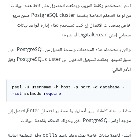
اسم المستخدم وكلمة المرور، ويمكنك الحصول على كافة هذه البيانات
من لوحة التحكم الخاصة بخدمة PostgreSQL cluster ضمن مربع
خاص بمحددات الاتصال إن كنت تستخدم نظام إدارة قواعد بيانات
سحابي (مثل DigitalOcean أو غيره).
والآن باستخدام هذه المحددات ونسخة العميل من PostgreSQL التي
سبق تثبيتها، يمكنك تسجيل الدخول إلى PostgreSQL cluster وفق
الأمر التالي:
psql 
-
U username 
-
h host 
-
p port 
-
d database 
-
-
set
=
sslmode
=
require
ستُطلب منك كلمة المرور، أدخلها، واضغط زر الإدخال Enter، لتنتقل إلى
موجه أوامر PostgreSQL الذي يخولك التحكم بقاعدة البيانات.
أنشئ قاعدة بيانات خاصة بمشروعك باسم
وفق التعليمة التالية
polls