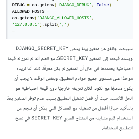
DEBUG 
=
 os
.
getenv
(
'DJANGO_DEBUG'
,
False
)
ALLOWED_HOSTS 
=
os
.
getenv
(
'DJANGO_ALLOWED_HOSTS'
,
'127.0.0.1'
).
split
(
','
)
…
سيبحث جانغو عن متغير بيئة يدعى
DJANGO_SECRET_KEY
ويسند قيمته إلى المتغير
، مع العلم أننا لم نمرر له قيمة
SECRET_KEY
احتياطية يعتمدها في حال أن المتغير لم يكن معرفًا، ذلك أننا نريده
موحدًا على مستوى جميع خوادم التطبيق، وبنفس الوقت لا يجب أن
يكون مدمجًا مع الكود، فكان تعريفه خارجيًا دون قيمة احتياطية هو
الحل الأنسب، حيث أن فشل تشغيل التطبيق بسبب عدم توفر المتغير يعدّ
بالتأكيد خيارًا أفضل من تشغيله مع المشاكل التي يمكن أن تنجم عن
استخدام قيم متباينة من المفتاح السري
في نسخ
SECRET_KEY
التطبيق المختلفة.