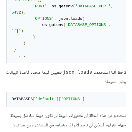
'PORT'
:
 os
.
getenv
(
'DATABASE_PORT'
,
5432
),
'OPTIONS'
:
 json
.
loads
(
             os
.
getenv
(
'DATABASE_OPTIONS'
,
'{}'
)
),
}
}
.
.
.
لاحظ أننا استخدمنا
لتعيين قيمة محدد قاعدة البيانات
json.loads
وفق الصيغة:
DATABASES
[
'default'
][
'OPTIONS'
]
نستنتج من هذه الحالة أن متغيرات البيئة لن تكون دومًا سلاسل بسيطة
سهلة القراءة فيمكن أن تأخذ لأنواعًا مختلفة من البيانات، ومن هنا تبرز