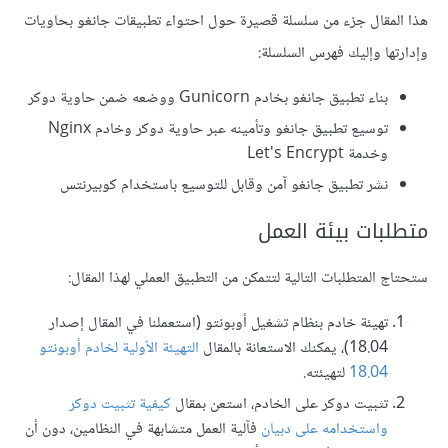
هذا المقال جزء من سلسلة قصيرة حول احتواء تطبيقات جانغو بحاويات
وإدارتها وإليك فهرس السلسلة:
بناء تطبيق جانغو بخادم Gunicorn ووضعه ضمن حاوية دوكر
توسيع تطبيق جانغو وتأمينه عبر حاوية دوكر وخادم Nginx
وخدمة Let's Encrypt
نشر تطبيق جانغو آمن وقابل للتوسيع باستخدام كوبيرنتس
متطلبات بيئة العمل
ستحتاج المتطلبات التالية لتتمكن من التطبيق العملي لهذا المقال:
تهيئة خادم بنظام تشغيل أوبونتو (استعملنا في المقال إصدار
18.04)، يمكنك الاستعانة بالمقال
التهيئة الأولية لخادم أوبونتو
18.04
لتهيئته.
تثبيت دوكر على الخادم، استعن بمقال
كيفية تثبيت دوكر
واستخدامه على دبيان
فآلية العمل متشابهة في النظامين، دون أن