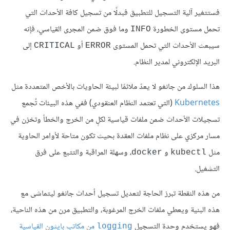
فستتغير آلية التسجيل للتطبيق فبدلًا من تسجيل كافة الأحداث التي
تحمل مستوى الخطورة
وما فوق ضمن المجرى القياسي، فإنه
INFO
سيبعث الأحداث التي تحمل المستوى
أو
إلى
CRITICAL
ERROR
البريد الإلكتروني لمدير النظام.
هذا السلوك من جانغو لا يعدّ ملائمًا لبيئة الحاويات بالأخص المتعددة مثل
Kubernetes
(التي تعتمد النظام العنقودي) ففي هذه البيئات تُجمع
تسجيلات الأحداث ضمن ملفات قياسية لكلٍ من الخرج والخطأ وتخزن في
مسار مركزي على نظام ملفات العقدة بحيث تكون متاحة لأوامر الحاوية
مثل
و
، وسهلة المراقبة والتتبع على فرق
docker
kubectl
التشغيل.
من هذه النقطة تبرز الحاجة لتعديل تسجيل أحداث جانغو ليتماشى مع
هذه البنية ويعطي ملفات الخرج المرغوبة، والتطبيق مرن من هذه الناحية،
فهو يستخدم وحدة التسجيل
من مكاتب بايثون القياسية
logging