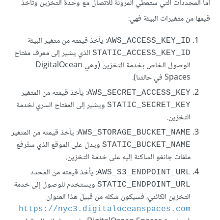
أما المحددات التي ستعطي المرونة للاتصال مع وحدة التخزين وتأخذ
قيمها من متغيرات البيئة فهي:
: يأخذ قيمته من متغير البيئة
AWS_ACCESS_KEY_ID
الذي يشير إلى معرف مفتاح
STATIC_ACCESS_KEY_ID
الوصول الخاص بخدمة التخزين (وهي DigitalOcean
Spaces في حالتنا).
: يأخذ قيمته من المتغير
AWS_SECRET_ACCESS_KEY
ويشير إلى المفتاح السري لخدمة
STATIC_SECRET_KEY
التخزين.
: يأخذ قيمته من المتغير
AWS_STORAGE_BUCKET_NAME
ويدل على الموقع الذي ستُرفع
STATIC_BUCKET_NAME
ملفات جانغو الساكنة إليه على خدمة التخزين.
: يأخذ قيمته من المحدد
AWS_S3_ENDPOINT_URL
ويستخدم للوصول إلى خدمة
STATIC_ENDPOINT_URL
التخزين الكائني، فسيكون شكله من قبيل هذا العنوان
https://nyc3.digitaloceanspaces.com