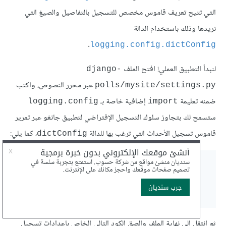
التي تتيح تعريف قاموس مخصص للتسجيل بالتفاصيل والصيغ التي
نريدها وذلك باستخدام الدالة
.
logging.config.dictConfig
لنبدأ التطبيق العملي! افتح الملف
django-
عبر محرر النصوص، واكتب
polls/mysite/settings.py
ضمنه تعليمة
إضافية خاصة بـ
logging.config
import
ستسمح لك بتجاوز سلوك التسجيل الإفتراضي لتطبيق جانغو عبر تمرير
قاموس تسجيل الأحداث التي ترغب بها للدالة
، كما يلي:
dictConfig
import
import
import
 logging
.
.
.
.
ثم انتقل إلى نهاية الملف والصق الكود التالي الخاص بإعدادات تسجيل