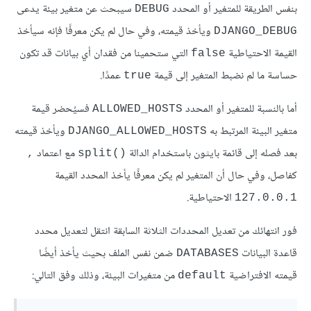
بنفس الطريقة للمتغير أو المحدد
سيبحث عن متغير بيئة يدعى
DEBUG
ويأخذ قيمته، وفي حال لم يكن معرفًا فإنه سيأخذ
DJANGO_DEBUG
القيمة الاحتياطية
التي ستحمينا من فقدان أي بيانات قد تكون
false
حساسة ما لم نضبط المتغير إلى قيمة
عمدًا.
true
أما بالنسبة للمتغير أو المحدد
فسيُحضر قيمة
ALLOWED_HOSTS
متغير البيئة المرتبط به
ويأخذ قيمته
DJANGO_ALLOWED_HOSTS
بعد فصله إلى قائمة بايثون باستخدام الدالة
مع اعتماد
,
()split
كفاصل، وفي حال أن المتغير لم يكن معرفًا يأخذ المحدد القيمة
الاحتياطية.
127.0.0.1
فور انتهائك من تعديل المحددات الثلاثة السابقة انتقل لتعديل محدد
قاعدة البيانات
ضمن نفس الملف بحيث يأخذ أيضًا
DATABASES
قيمته الافتراضية
من متغيرات البيئة، وذلك وفق التالي:
default