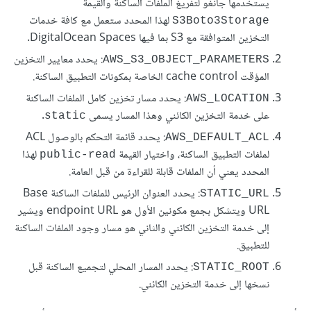
يستخدمها جانغو لتفريغ الملفات الساكنة والقيمة
لهذا المحدد ستعمل مع كافة خدمات
S3Boto3Storage
التخزين المتوافقة مع S3 بما فيها DigitalOcean Spaces.
: يحدد معايير التخزين
AWS_S3_OBJECT_PARAMETERS
المؤقت cache control الخاصة بمكونات التطبيق الساكنة.
: يحدد مسار تخزين كامل الملفات الساكنة
AWS_LOCATION
على خدمة التخزين الكائني وهذا المسار يسمى
.
static
: يحدد قائمة التحكم بالوصول ACL
AWS_DEFAULT_ACL
لملفات التطبيق الساكنة، واختيار القيمة
لهذا
public-read
المحدد يعني أن الملفات قابلة للقراءة من قبل العامة.
: يحدد العنوان الرئيس للملفات الساكنة Base
STATIC_URL
URL ويتشكل بجمع مكونين الأول هو endpoint URL ويشير
إلى خدمة التخزين الكائني والثاني هو مسار وجود الملفات الساكنة
للتطبيق.
: يحدد المسار المحلي لتجميع الساكنة قبل
STATIC_ROOT
نسخها إلى خدمة التخزين الكائني.