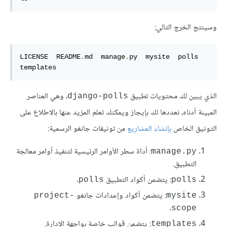
وسينتج الخرج التالي:
LICENSE  README
.
md  manage
.
py  mysite  polls  
templates
الذي يبين لك محتويات تطبيق
، وهي العناصر
django-polls
المبينة أدناه، نعددها لك بإيجاز ويمكنك تعلم المزيد عنها بالاطلاع على
التوثيق الخاص
بإنشاء المشاريع
من توثيقات جانغو الرسمية:
: أداة سطر الأوامر الرئيسية لتنفيذ أوامر معالجة
manage.py
التطبيق.
: يتضمن أكواد التطبيق
.
polls
polls
: يتضمن أكواد وإعدادات جانغو
project-
mysite
.
scope
: يتضمن قوالب خاصة بواجهة الإدارة.
templates