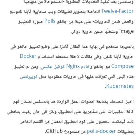
وسننشئ بعد تنفيذ التعديلات المطلوبة -المستوحاة من منهجية
Twelve-Factor
الخاصة بتطوير تطبيقات ويب سحابية قابلة للتوسع
والعمل ضمن الحاويات- على عينة من جانغو
Polls
صورة التطبيق
image ونشغلّها ضمن حاوية دوكر.
بالنتيجة ستغدو في نهاية هذا المقال قادرًا على وضع تطبيق جانغو في
حاوية قابلة للنقل، وفي مقالات لاحقة ستتعلم استخدام
Docker
Compose
مع جانغو و
خادم Nginx كوكيل عكسي
، ومن ثم تطبيق
هذه البنى التي تعرفت عليها في حاويات عنقودية مثل
كوبيرنتس
.
Kubernetes
أخيرًا ننصحك بمتابعة خطوات العمل الواردة هنا بالتسلسل لضمان فهم
كافة التغييرات التي سنُجريها على التطبيق، ولكن في حال رغبت بتخطي
ذلك فيمكنك الحصول على كود التطبيق المعدل من القسم الخاص
بتطبيقات
polls-docker
من مستودع GitHub.