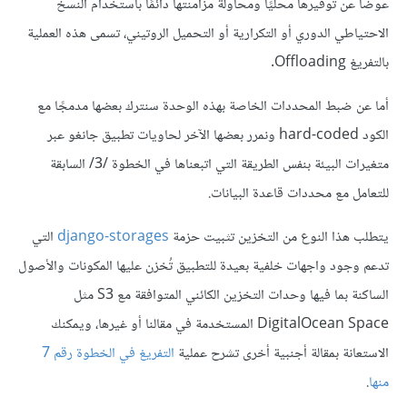
عوضًا عن توفيرها محليًا ومحاولة مزامنتها دائمًا باستخدام النسخ
الاحتياطي الدوري أو التكرارية أو التحميل الروتيني، تسمى هذه العملية
بالتفريغ Offloading.
أما عن ضبط المحددات الخاصة بهذه الوحدة سنترك بعضها مدمجًا مع
الكود hard-coded ونمرر بعضها الآخر لحاويات تطبيق جانغو عبر
متغيرات البيئة بنفس الطريقة التي اتبعناها في الخطوة /3/ السابقة
للتعامل مع محددات قاعدة البيانات.
يتطلب هذا النوع من التخزين تثبيت حزمة
django-storages
التي
تدعم وجود واجهات خلفية بعيدة للتطبيق تُخزن عليها المكونات والأصول
الساكنة بما فيها وحدات التخزين الكائني المتوافقة مع S3 مثل
DigitalOcean Space المستخدمة في مقالنا أو غيرها، ويمكنك
الاستعانة بمقالة أجنبية أخرى تشرح عملية
التفريغ في الخطوة رقم 7
منها
.