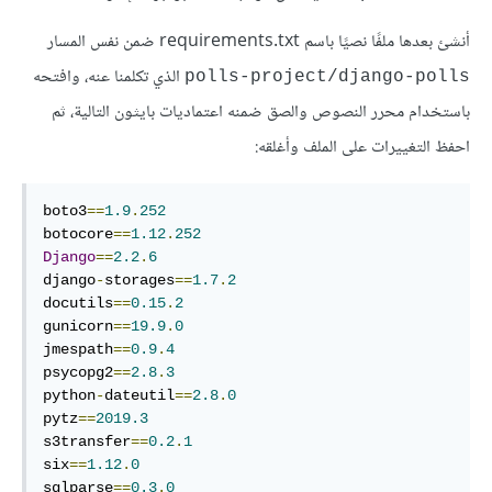
أنشئ بعدها ملفًا نصيًا باسم requirements.txt ضمن نفس المسار
الذي تكلمنا عنه، وافتحه
polls-project/django-polls
باستخدام محرر النصوص والصق ضمنه اعتماديات بايثون التالية، ثم
احفظ التغييرات على الملف وأغلقه:
boto3
==
1.9
.
252
botocore
==
1.12
.
252
Django
==
2.2
.
6
django
-
storages
==
1.7
.
2
docutils
==
0.15
.
2
gunicorn
==
19.9
.
0
jmespath
==
0.9
.
4
psycopg2
==
2.8
.
3
python
-
dateutil
==
2.8
.
0
pytz
==
2019.3
s3transfer
==
0.2
.
1
six
==
1.12
.
0
sqlparse
==
0.3
.
0