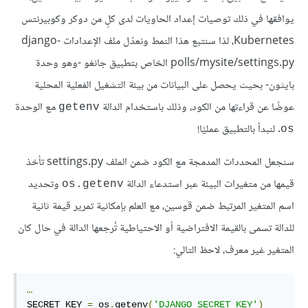
يوافقها في ذلك توصيات إعداد الحاويات لدى كلٍ من دوكر وكوبيرنتس
Kubernetes، لذا سنتبع هذا النمط ونعدّل ملف الإعدادات django-
polls/mysite/settings.py الخاص بتطبيق جانغو -وهو وحدة
بايثون- بحيث يحصل على البيانات من بيئة التشغيل الفعلية المحلية
عوضًا عن قراءتها من الكود، وذلك باستخدام الدالة
مع الوحدة
getenv
. لنبدأ بالتطبيق عمليًا!
os
سنجعل المحددات المدمجة مع الكود ضمن الملف settings.py تأخذ
قيمها من متغيرات البيئة عبر استدعاء الدالة
وتحديد
os.getenv
اسم المتغير المرتبط ضمن قوسين، مع العلم بإمكانية تمرير قيمة ثانية
للدالة تسمى بالقيمة الافتراضية أو الاحتياطية تُرجعها الدالة في حال كان
المتغير غير معرف، لاحظ التالي:
…
SECRET_KEY 
=
 os
.
getenv
(
'DJANGO_SECRET_KEY'
)