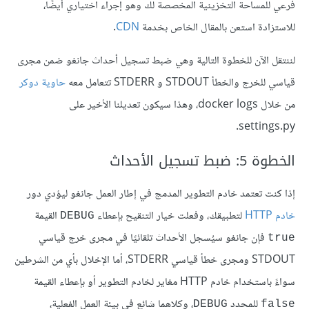
فرعي للمساحة التخزينية المخصصة لك وهو إجراء اختياري أيضًا،
للاستزادة استعن بالمقال الخاص بخدمة
CDN
.
لننتقل الآن للخطوة التالية وهي ضبط تسجيل أحداث جانغو ضمن مجرى
قياسي للخرج والخطأ STDOUT و STDERR تتعامل معه
حاوية دوكر
من خلال docker logs، وهذا سيكون تعديلنا الأخير على
settings.py.
الخطوة 5: ضبط تسجيل الأحداث
إذا كنت تعتمد خادم التطوير المدمج في إطار العمل جانغو ليؤدي دور
خادم HTTP
لتطبيقك، وفعلت خيار التنقيح بإعطاء
القيمة
DEBUG
فإن جانغو سيُسجل الأحداث تلقائيًا في مجرى خرج قياسي
true
STDOUT ومجرى خطأ قياسي STDERR، أما الإخلال بأي من الشرطين
سواءً باستخدام خادم HTTP مغاير لخادم التطوير أو بإعطاء القيمة
للمحدد
، وكلاهما شائع في بيئة العمل الفعلية،
DEBUG
false