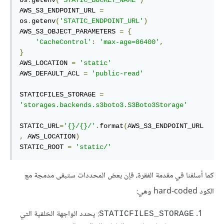
AWS_S3_ENDPOINT_URL 
=
os
.
getenv
(
'STATIC_ENDPOINT_URL'
)
AWS_S3_OBJECT_PARAMETERS 
=
{
'CacheControl'
:
'max-age=86400'
,
}
AWS_LOCATION 
=
'static'
AWS_DEFAULT_ACL 
=
'public-read'
STATICFILES_STORAGE 
=
'storages.backends.s3boto3.S3Boto3Storage'
STATIC_URL
=
'{}/{}/'
.
format
(
AWS_S3_ENDPOINT_URL
,
 AWS_LOCATION
)
STATIC_ROOT 
=
'static/'
كما أسلفنا في مقدمة الفقرة، فإن بعض المحددات ستبقى مدمجة مع
الكود hard-coded وهي:
: يحدد الواجهة الخلفية التي
STATICFILES_STORAGE