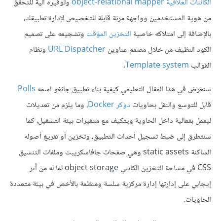
الكائنات العلاقية object-relational mapper
وتوفيره آلية للتحقق
من هوية المستخدمين وواجهة مرنة قابلة للتخصيص لإدارة تطبيقك،
بالإضافة إلى امتلاكه خاصية
التخزين المؤقت
وتشجيعه على تصميم
الكود النظيف من خلال مصمم عناوين
URL Dispatcher
ونظام
القوالب
Template system
.
سنعرض في هذا المقال التعليمي كيفية بناء تطبيق جانغو اسمه
Polls
قابل للتوسع والنقل بحاويات
دوكر Docker
، وما يلزم من تعديلات
ليعمل بفعالية داخل الحاوية ويتكيف مع متغيرات بيئة التشغيل، كما
سنتطرق إلى ضبط تسجيل أحداث التطبيق، وتخزين أو تفريغ أصوله
الساكنة static assets وهي صفحات جافاسكريبت وملفات التنسيق
CSS في مساحة التخزين الكائني object storage لما له من أثر
إيجابي على إدارتها إدارة مركزية سلسة ومنظمة بالأخص في بيئة متعددة
الحاويات.