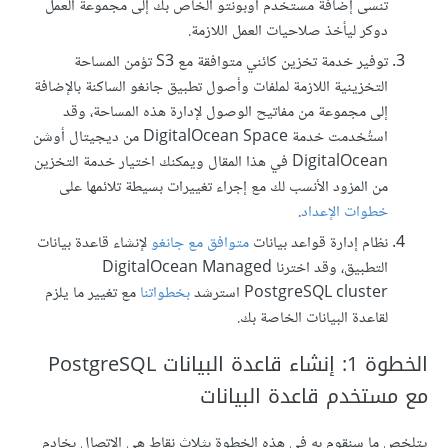
تنسى إضافة مستخدم أوبونتو الخاص بك إلى مجموعة العمل
دوكر ليأخذ صلاحيات العمل اللازمة.
توفير خدمة تخزين كائني متوافقة مع S3 تؤمن المساحة
التخزينية اللازمة لملفات وأصول تطبيق جانغو الساكنة بالإضافة
إلى مجموعة من مفاتيح الوصول لإدارة هذه المساحة، وقد
استُخدمت خدمة DigitalOcean Space من ديجيتال أوشن
DigitalOcean في هذا المقال ويمكنك اختيار خدمة التخزين
من المزود الأنسب لك مع إجراء تغييرات بسيطة تلائمها على
خطوات الإعداد
.
نظام إدارة قواعد بيانات
متوافق مع جانغو
لإنشاء قاعدة بيانات
التطبيق، وقد اخترنا DigitalOcean Managed
PostgreSQL cluster استرشد
بخطواتنا
مع تغيير ما يلزم
لقاعدة البيانات الخاصة بك.
الخطوة 1: إنشاء قاعدة البيانات PostgreSQL
مع مستخدم قاعدة البيانات
يتلخص ما سنقوم به في هذه الخطوة بثلاث نقاط هي الاتصال بخادم