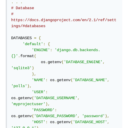
.
.
.
# Database
# 
https://docs.djangoproject.com/en/2.1/ref/sett
ings/#databases
DATABASES 
=
{
'default'
:
{
'ENGINE'
:
'django.db.backends.
{}'
.
format
(
             os
.
getenv
(
'DATABASE_ENGINE'
,
'sqlite3'
)
),
'NAME'
:
 os
.
getenv
(
'DATABASE_NAME'
,
'polls'
),
'USER'
:
os
.
getenv
(
'DATABASE_USERNAME'
,
'myprojectuser'
),
'PASSWORD'
:
os
.
getenv
(
'DATABASE_PASSWORD'
,
'password'
),
'HOST'
:
 os
.
getenv
(
'DATABASE_HOST'
,
'127.0.0.1'
),