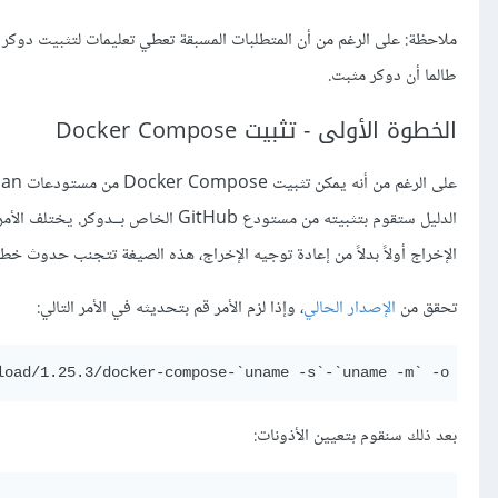
ملاحظة: على الرغم من أن المتطلبات المسبقة تعطي تعليمات لتثبيت دوكر على دبيان 10
طالما أن دوكر مثبت.
الخطوة الأولى - تثبيت Docker Compose
الدليل ستقوم بتثبيته من مستودع GitHub الخاص بــدوكر. يختلف الأمر التالي قليلاً عن الأمر الذي ستجده في صفحة
الإخراج أولاً بدلاً من إعادة توجيه الإخراج، هذه الصيغة تتجنب حدوث 
تحقق من
الإصدار الحالي
، وإذا لزم الأمر قم بتحديثه في الأمر التالي:
بعد ذلك سنقوم بتعيين الأذونات: