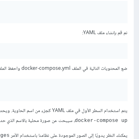
ثم قم بإنشاء ملف YAML:
ضع المحتويات التالية في الملف docker-compose.yml واحفظ الملف واخرج من محرر النصوص:
يتم استخدام السطر الأول في ملف YAML كجزء من اسم الحاوية. ويحدد السطر الثاني الصورة التي سيتم استخدامها لإنشاء الحاوية. فعندما نقوم بتنفيذ الأمر
، سيبحث عن صورة محلية بالاسم الذي حددن
docker-compose up
يمكنك النظر يدويًا إلى الصور الموجودة على نظامنا باستخدام الأمر
ages