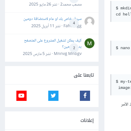
مصعب محمد2 · نشر
26 مايو 2025
$ mkdi
سيرفر خاص بك او عام لاستضافة دومين
4
Fahd Ggg · نشر
11 أبريل 2025
كيف يمكن تشغيل المشروع على المتصفح
بدون دومين؟
2
Mnnvg Mnbgv · نشر
5 مارس 2025
تابعنا على
$ my-te
إعلانات