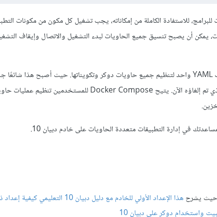
خل حاويات للبرامج، للاستفادة الكاملة من إمكاناته، يجب تشغيل كل مكون من مكونات التط
ت، يمكن أن يصبح تنسيق جميع الحاويات لبدء التشغيل والاتصال وإيقاف التشغيل م
، والذي يسمح باستخدام ملف YAML واحد لتنظيم جميع حاويات دوكر وتكويناتها. حيث أصبح هذا شائعًا
يعتمد على مصدر Fig، والذي تم إلغاؤه الآن. يتيح Docker Compose للمستخدمين تنظ
خزين.
هذا الإعداد الأولي للخادم مع دليل دبيان 10 التعليمي كيفية إعداد ذلك.
بيت واستخدام دوكر على دبيان 10