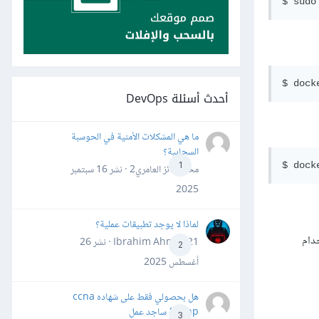
أحدث أسئلة DevOps
ما هي المشكلات الأمنية في الحوسبة
السحابية؟
1
محمد فائز العامري2 · نشر
16 سبتمبر
2025
لماذا لا يوجد تطبيقات عملية؟
ستخدام
Ibrahim Ahmed21 · نشر
26
2
أغسطس 2025
هل بحصولي فقط على شهاده ccna
&ccnp ساجد عمل
3