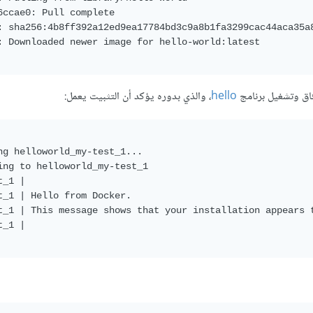
6ccae0: Pull complete

: sha256:4b8ff392a12ed9ea17784bd3c9a8b1fa3299cac44aca35a8
: Downloaded newer image for hello-world:latest

فاق وتشغيل برنامج
hello
، والذي بدوره يؤكد أن التثبيت يعمل:
ng helloworld_my-test_1...

ing to helloworld_my-test_1

_1 |

t_1 | Hello from Docker.

t_1 | This message shows that your installation appears t
_1 |
