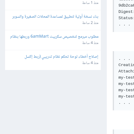
منذ 1 ساعة
9db2ca
Digest
بناء نسخة أولية لتطبيق لمساعدة المحلات الصغيرة والسوبر 
Status
ماركت
منذ 2 ساعة
مطلوب مبرمج لتخصيص سكريبت 6amMart وربطها بنظام 
المحاسبة "دفترة" وبوابات الدفع في مصر
منذ 4 ساعة
إصلاح أخطاء لوحة تحكم نظام تدريبي (ربط إكسل 
. . .

وصلاحيات)
منذ 4 ساعة
Creati
Attach
my-test
my-tes
my-tes
my-test