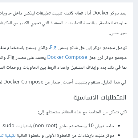
يعد دوكر Docker أداة فعالة لأتمتة تثبيت تطبيقات لينكس دا
حاويته الخاصة. وبالنسبة للتطبيقات المعقدة التي تحوي الكثير من المكونا
غير عملي.
توصل مجتمع دوكر إلى حل شائع يسمى
Fig
مجتمع دوكر قرر جعل
Docker Compose
بما في ذلك بدء وإيقاف التشغيل وإعداد الربط بين الحاويات ووحدات الت
في هذا الدليل، ستقوم بتثبيت أحدث إصدار من Docker Compose لمساعدتك في إدارة التطبيقات متعددة الحاويات على خادم دبيان 10.
المتطلبات الأساسية
لكي تتمكن من المتابعة مع هذه المقالة، ستحتاج إلى:
خادم دبيان 10 ومستخدم عادي (non-root) بامتيازات sudo. حيث يشرح
دوكر مثبّت بإرشادات من الخطوة الأولى والخطوة الثانية
لكيفية تث