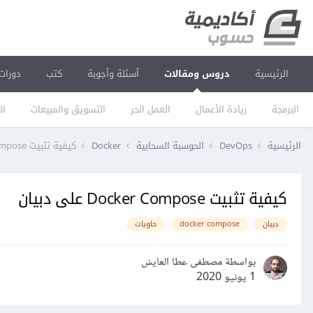
الرئيسية
دروس ومقالات
أسئلة وأجوبة
كتب
دورات
البرمجة
ريادة الأعمال
العمل الحر
التسويق والمبيعات
ال
الرئيسية
DevOps
الحوسبة السحابية
Docker
كيفية تثبيت Docker Compose على دبيان
كيفية تثبيت Docker Compose على دبيان
دبيان
docker compose
حاويات
بواسطة مصطفى عطا العايش
1 يونيو 2020