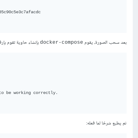
5c90c5e3c7afacdc

بعد سحب الصورة، يقوم
بإنشاء حاوية تقوم بإر
docker-compose
o be working correctly.

ثم يطبع شرحًا لما فعله: