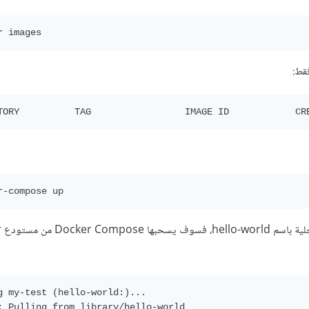
قط:
في الم
g my-test (hello-world:)...

: Pulling from library/hello-world
