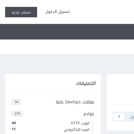
تسجيل الدخول
حساب جديد
التصنيفات
مقالات DevOps عامة
34
خوادم
278
ن
1
44
الويب HTTP
11
البريد الإلكتروني