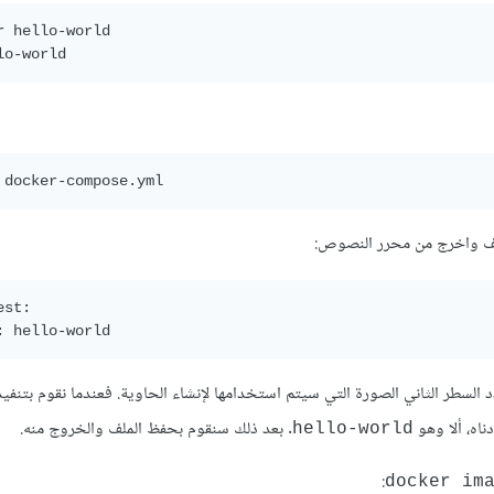
r hello-world

st:

اه، ألا وهو
. بعد ذلك سنقوم بحفظ الملف والخروج منه.
hello-world
:
docker im