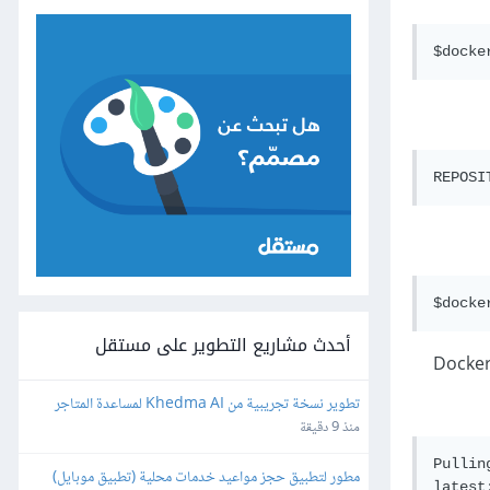
أحدث مشاريع التطوير على مستقل
رة الأولى التي تقوم فيها بتنفيذ هذا الأمر، إذا لم تكن هناك صورة محلية باسم hello-world، فسوف يسحبها Docker Compose من مستودع Docker
تطوير نسخة تجريبية من Khedma AI لمساعدة المتاجر
منذ 9 دقيقة
Pullin
مطور لتطبيق حجز مواعيد خدمات محلية (تطبيق موبايل)
latest