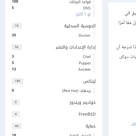
100
قواعد البيانات
5
DNS
بيق في
(و 1 أكثر)
عًا أمرًا
الحوسبة السحابية
74
35
Docker
 جدًا لدرجة أن
إدارة الإعدادات والنشر
56
يم عمليات حاويات دوكر،
3
Chef
5
Puppet
13
Ansible
لينكس
186
0
ريدهات (Red Hat)
خواديم ويندوز
0
FreeBSD
4
حماية
44
18
الجدران النارية