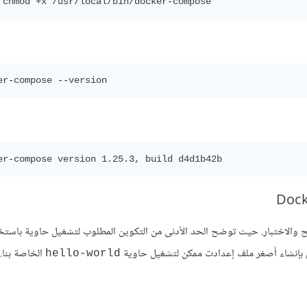
كر العام Docker Hub، صورة Hello World للتوضيح والاختبار. حيث توضح الحد الأدنى من التكوين المطلوب لتشغيل حاوية با
الخاصة بنا.
hello-world