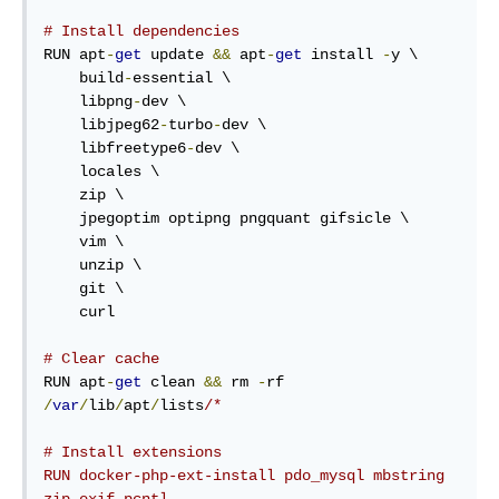
# Install dependencies
RUN apt
-
get
 update 
&&
 apt
-
get
 install 
-
y \

    build
-
essential \

    libpng
-
dev \

    libjpeg62
-
turbo
-
dev \

    libfreetype6
-
dev \

    locales \

    zip \

    jpegoptim optipng pngquant gifsicle \

    vim \

    unzip \

    git \

    curl

# Clear cache
RUN apt
-
get
 clean 
&&
 rm 
-
rf 
/
var
/
lib
/
apt
/
lists
/*

# Install extensions

RUN docker-php-ext-install pdo_mysql mbstring 
zip exif pcntl
