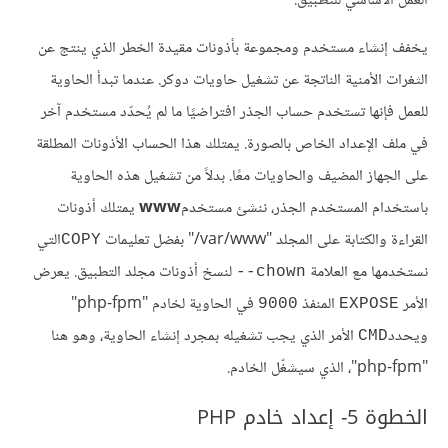
العمل الأساسي للتطبيق.
يخفف إنشاء مستخدم ومجموعة بأذونات مقيدة الخطر الذي ينتج عن
الثغرات الأمنية الناتجة عن تشغيل حاويات دوكر. عندما تبدأ الحاوية
للعمل فإنها تستخدم حساب الجذر افتراضيًا ما لم يُحدّد مستخدم آخر
في ملف الإعداد الخاص بالصورة. يمتلك هذا الحساب الأذونات المطلقة
على الجهاز المضيف والحاويات معًا. بدلاً من تشغيل هذه الحاوية
باستخدام المستخدم الجذر، ننشئ مستخدم
www
يمتلك أذونات
القراءة والكتابة على المجلد "var/www/" بفضل تعليمات
التي
COPY
نستخدمها مع العلامة
لنسخ أذونات مجلد التطبيق. يعرض
chown--
الأمر
المنفذ
في الحاوية لخادم "php-fpm"
9000
EXPOSE
ويحدد
الأمر الذي يجب تشغيله بمجرد إنشاء الحاوية، وهو هنا
CMD
"php-fpm"، الذي سيشغّل الخادم.
الخطوة 5- إعداد خادم PHP