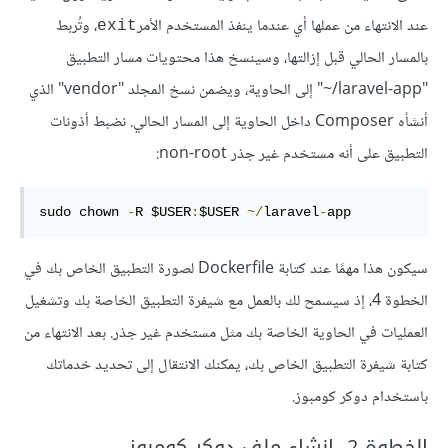
عند الانتهاء من عملها أي عندما ينفذ المستخدم الأمر
، وتُربط
exit
بالمسار الحالي قبل إزالتها، وسينسخ هذا محتويات مسار التطبيق
"laravel-app/~" إلى الحاوية، ويضمن نسخ المجلد "vendor" الذي
أنشأه Composer داخل الحاوية إلى المسار الحالي. نضبط أذونات
التطبيق على أنه مستخدم غير جذر non-root:
sudo chown 
-
R $USER
:
$USER 
~/
laravel
-
app
سيكون هذا مهمًا عند كتابة Dockerfile لصورة التطبيق الخاص بك في
الخطوة 4، إذ سيسمح لك بالعمل مع شيفرة التطبيق الخاصة بك وتشغيل
العمليات في الحاوية الخاصة بك مثل مستخدم غير جذر. بعد الانتهاء من
كتابة شيفرة التطبيق الخاص بك، يمكنك الانتقال إلى تحديد خدماتك
باستخدام دوكر كومبوز.
الخطوة 2- إنشاء ملف دوكر كومبوز