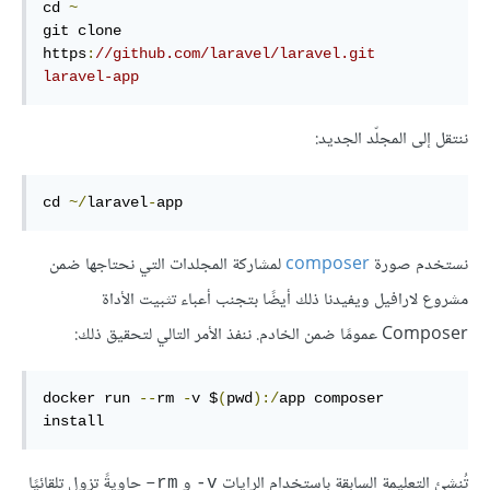
cd 
~
git clone 
https
:
//github.com/laravel/laravel.git 
laravel-app
ننتقل إلى المجلّد الجديد:
cd 
~/
laravel
-
app
نستخدم صورة
composer
لمشاركة المجلدات التي نحتاجها ضمن
مشروع لارافيل ويفيدنا ذلك أيضًا بتجنب أعباء تثبيت الأداة
Composer عمومًا ضمن الخادم. ننفذ الأمر التالي لتحقيق ذلك:
docker run 
--
rm 
-
v $
(
pwd
):/
app composer 
install
تُنشئ التعليمة السابقة باستخدام الرايات
و
حاويةً تزول تلقائيًا
rm–
v-