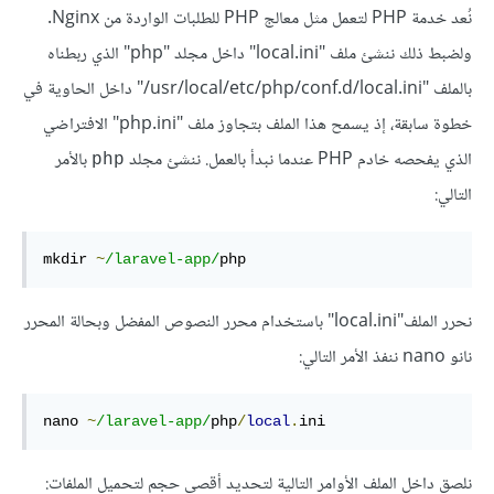
نُعد خدمة PHP لتعمل مثل معالج PHP للطلبات الواردة من Nginx.
ولضبط ذلك ننشئ ملف "local.ini" داخل مجلد "php" الذي ربطناه
بالملف "usr/local/etc/php/conf.d/local.ini/" داخل الحاوية في
خطوة سابقة، إذ يسمح هذا الملف بتجاوز ملف "php.ini" الافتراضي
الذي يفحصه خادم PHP عندما نبدأ بالعمل. ننشئ مجلد
بالأمر
php
التالي:
mkdir 
~
/laravel-app/
php
نحرر الملف"local.ini" باستخدام محرر النصوص المفضل وبحالة المحرر
نانو nano ننفذ الأمر التالي:
nano 
~
/laravel-app/
php
/
local
.
ini
نلصق داخل الملف الأوامر التالية لتحديد أقصى حجم لتحميل الملفات: