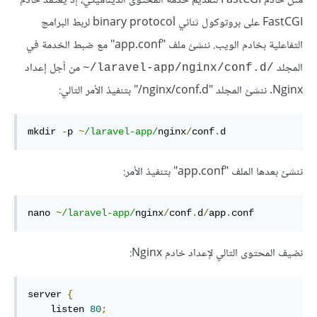
مثل خادم FastCGI لتقديم خدمة المحتوى الديناميكي، إذ يعتمد خادم
FastCGI على بروتوكول ثنائي binary protocol لربط البرامج
التفاعلية بخادم الويب. ننشئ ملف "app.conf" مع ضبط الخدمة في
المجلد
من أجل إعداد
/laravel-app/nginx/conf.d/~
Nginx. ننشئ المجلد "‎/nginx/conf.d" بتنفيذ الأمر التالي:
mkdir 
-
p 
~
/laravel-app/
nginx
/
conf
.
d
ننشئ بعدها الملف "app.conf" بتنفيذ الأمر:
nano 
~
/laravel-app/
nginx
/
conf
.
d
/
app
.
conf
نضيف المحتوى التالي لإعداد خادم Nginx:
server 
{
    listen 
80
;