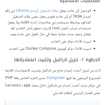
المتطلبات الأساسية
الوصول إلى خادم يعمل
بنظام التشغيل أوبنتو Ubuntu
ذي رقم
إصدار 18.04 أو إلى خادم تطوير يعمل بنفس نظام التشغيل
المذكور بواسطة مستخدم ذي صلاحيات إدارة sudo ولا يفضل
استخدام حساب الجذر root لأسباب تتعلق بأمان الخادم، كما
يُفضّل وجود جدار حماية نشط في حال العمل على خادم بعيد.
تثبيت الأداة دوكر على الخادم.
تثبيت الأداة دوكر كومبوز Docker Compose على الخادم.
الخطوة 1- تنزيل لارافيل وتثبيت اعتمادياتها
لا بُد من تنزيل أحدث إصدار متاح من لارافيل وتثبيت الاعتماديات اللازمة
للمشروع البرمجي بما فيها
Composer
، مدير الحزم الخاص بلغة PHP
في دوكر. نثبّت أحدث إصدار من لارافيل داخل مجلد
laravel-app
ضمن المسار الرئيسي للنظام كما يلي: