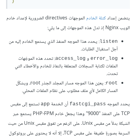
}
يتضمن إعداد
كتلة الخادم
الموجهات directives الضرورية لإعداد خادم
الويب Nginx إذ تدل هذه الموجهات إلى ما يلي:
: يحدد هذا الموجه المنفذ الذي يستمع الخادم إليه من
listen
أجل استقبال الطلبات.
و
: تحدد هذه الموجّهات
access_log
error_log
الملفات لكتابة السجلات المتعلقة بالنفاذ للخادم والأخطاء التي
تحدث.
: يعيّن هذا الموجه مسار المجلد الجذر root، ويشكّل
root
المسار الكامل لأي ملف مطلوب على نظام الملفات المحلي.
يحدد الموجه
أن الخدمة
تستمع إلى مقبس
app
fastcgi_pass
TCP على المنفذ "9000" وهذا يجعل خادم PHP-FPM يستمع عبر
الشبكة بدلاً من مقبس Unix. على الرغم من تفوق مقبس Unix من حيث
السرعة بصورةٍ طفيفة على مقبس TCP، إلا أنه لا يحتوي على بروتوكول