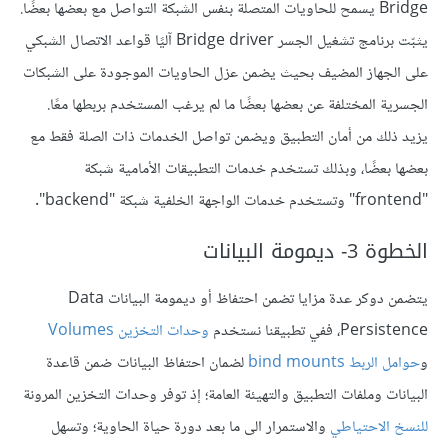
Bridge يسمح للحاويات المتصلة بنفس الشبكة التواصل مع بعضها بعضًا.
يثبّت برنامج تشغيل الجسر Bridge driver آليًا قواعد الاتصال الشبكي
على الجهاز المضيف بحيث يضمن عزل الحاويات الموجودة على الشبكات
الجسرية المختلفة عن بعضها بعضًا ما لم يرغب المستخدم بربطها معًا.
يزيد ذلك من أمان التطبيق ويضمن تواصل الخدمات ذات الصلة فقط مع
بعضها بعضًا، وبذلك تستخدم خدمات التطبيقات الأمامية شبكة
"frontend" وتستخدم خدمات الواجهة الخلفية شبكة "backend".
الخطوة 3- ديمومة البيانات
يتضمن دوكر عدة مزايا تضمن احتفاظ أو ديمومة البيانات Data
Persistence، ففي تطبيقنا نستخدم
وحدات التخزين Volumes
و
حوامل الربط bind mounts
لضمان احتفاظ البيانات ضمن قاعدة
البيانات وملفات التطبيق والتهيئة العامة؛ إذ توفر وحدات التخزين المرونة
للنسخ الاحتياطي
والاستمرار الى ما بعد دورة حياة الحاوية؛ وتسهل