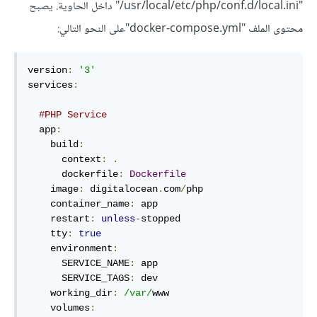
"usr/local/etc/php/conf.d/local.ini/" داخل الحاوية. يصبح
محتوى الملف "docker-compose.yml"على النحو التالي:
version
:
'3'
services
:
#PHP Service
  app
:
    build
:
      context
:
.
      dockerfile
:
Dockerfile
    image
:
 digitalocean
.
com
/
php

    container_name
:
 app

    restart
:
unless
-
stopped

    tty
:
true
    environment
:
      SERVICE_NAME
:
 app

      SERVICE_TAGS
:
 dev

    working_dir
:
/var/
www

    volumes
: