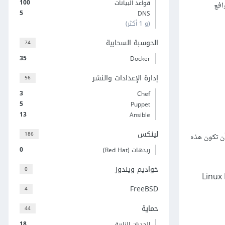
100
قواعد البيانات
افع
5
DNS
(و 1 أكثر)
الحوسبة السحابية
74
35
Docker
إدارة الإعدادات والنشر
56
3
Chef
5
Puppet
13
Ansible
لينكس
186
أن تكون هذه
0
ريدهات (Red Hat)
خواديم ويندوز
0
نفسه أو أي من التوزيعات القائمة عليه مثل Kubuntu و Xubuntu و Lubuntu و Linux Mint
FreeBSD
4
حماية
44
18
الجدران النارية