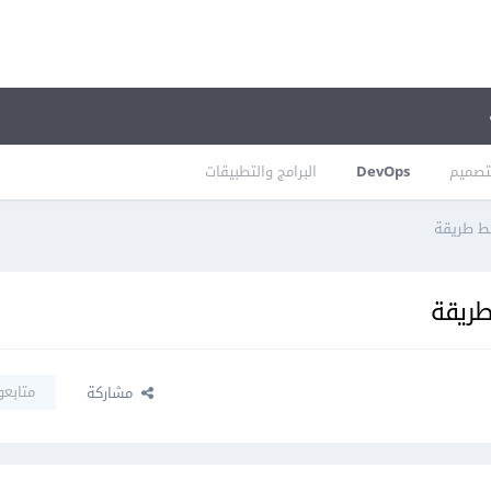
تصميم
DevOps
البرامج والتطبيقات
سط طريقة
طريقة
متابعو
مشاركة