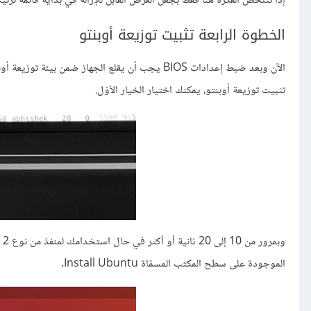
إذًا تتلخّص الفكرة هنا فقط بجعل القرص القابل للإزالة في بداية قائمة ترتيب
الخطوة الرابعة تثبيت توزيعة أوبنتو
الآن وبعد ضبط إعدادات BIOS يجب أن يقلع الجهاز ضم
تثبيت توزيعة أوبنتو، يمكنك اختيار الخيار الأوّل.
الموجودة على سطح المكتب المسمّاة Install Ubuntu.