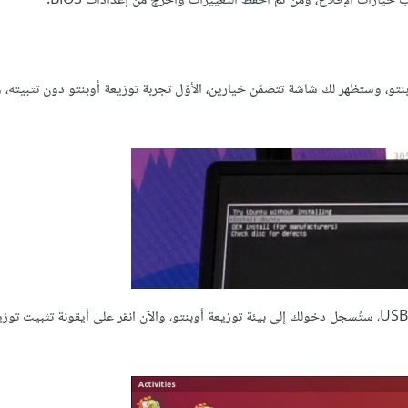
 خيارات الإقلاع، ومن ثمّ احفظ التغييرات واخرج من إعدادات BIOS.
ن بيئة توزيعة أوبنتو، وستظهر لك شاشة تتضمّن خيارين، الأوّل تجربة توزيعة أوبنتو دون تثبيته، 
وبمرور من 10 إلى 20 ثانية أو أكثر في حال استخدامك لمنفذ من نوع USB 2، ستُسجل دخولك إلى بيئة توزيعة أوبنتو، والآن انقر على أيقونة تث