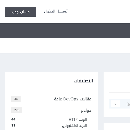
تسجيل الدخول
حساب جديد
التصنيفات
مقالات DevOps عامة
34
ن
0
خوادم
278
44
الويب HTTP
11
البريد الإلكتروني