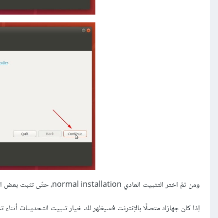
ومن ثمّ اختر التثبيت العادي normal installation، حتّى تثبت بعض البرمجيات مثل مشغّل الموسيقى، مشغل الفيديو، وبعض الألعاب.
إذا كان جهازك متصلًا بالإنترنت فسيظهر لك خيار تثبيت التحديثات أثناء تثب