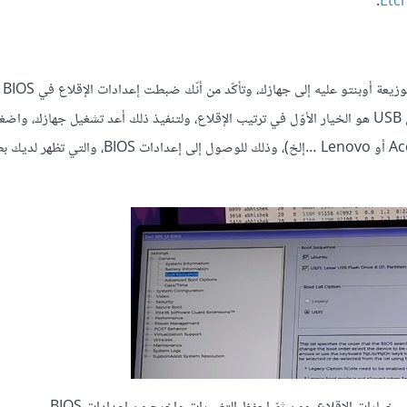
.
Etc
الآن أو
من قرص USB عوضًا عن الإقلاع من القرص الصلب، وذلك عبر جعل قرص USB هو الخيار الأوّل في ترتيب الإقلاع، ولتنفيذ ذلك أعد تشغيل جهاز
مفتاح F2 أو F10 أو F12 لحظة ظهور شعار الشركة المصنّعة (Dell أو Acer أو Lenovo …إلخ)، وذلك للوصول إلى إعدادات