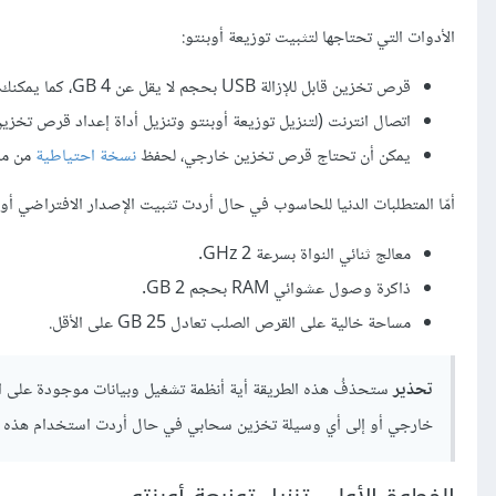
الأدوات التي تحتاجها لتثبيت توزيعة أوبنتو:
قرص تخزين قابل للإزالة USB بحجم لا يقل عن 4 GB، كما يمكنك استخدام قرص DVD.
اتصال انترنت (لتنزيل توزيعة أوبنتو وتنزيل أداة إعداد قرص تخزين قا
يمكن أن تحتاج قرص تخزين خارجي، لحفظ
نسخة احتياطية
من ملف
أمّا المتطلبات الدنيا للحاسوب في حال أردت تثبيت الإصدار الافتراضي أو
معالج ثنائي النواة بسرعة 2 GHz.
ذاكرة وصول عشوائي RAM بحجم 2 GB.
مساحة خالية على القرص الصلب تعادل 25 GB على الأقل.
تحذير
ستحذفُ هذه الطريقة أية أنظمة تشغيل وبيانات موجودة على ا
خارجي أو إلى أي وسيلة تخزين سحابي في حال أردت استخدام هذه المل