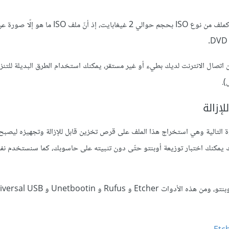
بدايةً وقبل أي خطوة عليك تنزيل توزيعة أوبنتو من الإنترنت، وهو متوفّر كملف من نوع ISO بحجم حوالي 2 غيغابا
ان اتصال الانترنت لديك بطيء أو غير مستقر، يمكنك استخدام الطرق البديلة للتنز
).
إزالة
ن الإنترنت كملف من نوع ISO، ننتقل إلى الخطوة التالية وهي استخراج هذا الملف على قرص تخزين قابل للإزالة وتجهيزه لي
وبذلك يمكنك اختبار توزيعة أوبنتو حتّى دون تثبيته على حاسوبك، كما سنستخدم
يوجد العديد من الأدوات التي تساعدك في تجهيز قرص إقلاعي لتوزيعة أوبنتو، ومن هذه الأدوات Etcher و Rufus و 