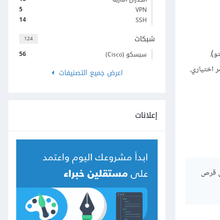
5
VPN
14
SSH
شبكات
124
و).
56
سيسكو (Cisco)
ر اختياري.
اعرض جميع التصنيفات
إعلانات
ى قرص