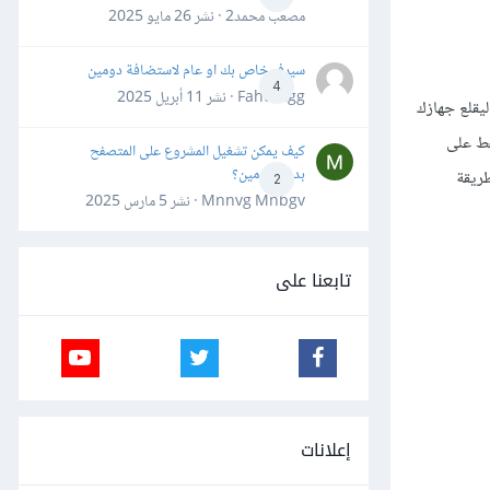
مصعب محمد2 · نشر
26 مايو 2025
سيرفر خاص بك او عام لاستضافة دومين
4
Fahd Ggg · نشر
11 أبريل 2025
صِل قرص التخزين القابل للإزالة الذي أعددته ليكون إقلاعيًا ونزّلت توزيعة أوبنتو عليه إلى جهازك، وتأكّد من أنّك ضبطت إعدادات الإقلاع في BIOS ليقلع جهازك
ك، واضغط على
كيف يمكن تشغيل المشروع على المتصفح
بدون دومين؟
 BIOS، والتي تظهر لديك بطريقة
2
Mnnvg Mnbgv · نشر
5 مارس 2025
تابعنا على
إعلانات