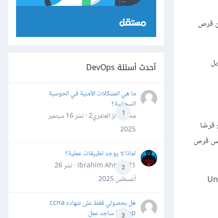
يت، إذ أنّ ملف ISO ما هو إلّا صورة عن قرص
يل
أحدث أسئلة DevOps
ما هي المشكلات الأمنية في الحوسبة
السحابية؟
1
محمد فائز العامري2 · نشر
16 سبتمبر
صبح قرصًا
2025
 نفس قرص
لماذا لا يوجد تطبيقات عملية؟
Ibrahim Ahmed21 · نشر
26
2
أغسطس 2025
Unetbootin و Universal USB
هل بحصولي فقط على شهاده ccna
&ccnp ساجد عمل
3