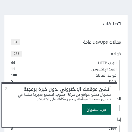
التصنيفات
مقالات DevOps عامة
34
خوادم
278
44
الويب HTTP
11
البريد الإلكتروني
100
قواعد البيانات
5
DNS
(و 1 أكثر)
الحوسبة السحابية
74
35
Docker
إدارة الإعدادات والنشر
56
3
Chef