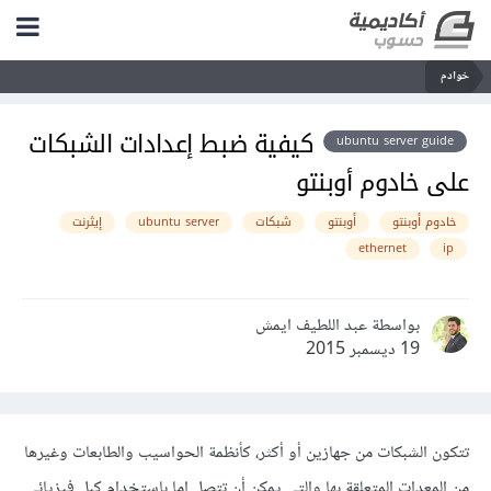
خوادم
كيفية ضبط إعدادات الشبكات
ubuntu server guide
على خادوم أوبنتو
خادوم أوبنتو
أوبنتو
شبكات
ubuntu server
إيثرنت
ethernet
ip
بواسطة عبد اللطيف ايمش
19 ديسمبر 2015
تتكون الشبكات من جهازين أو أكثر، كأنظمة الحواسيب والطابعات وغيرها
من المعدات المتعلقة بها والتي يمكن أن تتصل إما باستخدام كبل فيزيائي