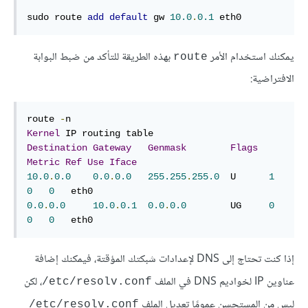
sudo route 
add
default
 gw 
10.0
.
0.1
 eth0
يمكنك استخدام الأمر
بهذه الطريقة للتأكد من ضبط البوابة
route
الافتراضية:
route 
-
Kernel
Destination
Gateway
Genmask
Flags
Metric
Ref
Use
Iface
10.0
.
0.0
0.0
.
0.0
255.255
.
255.0
  U      
1
0
0
0.0
.
0.0
10.0
.
0.1
0.0
.
0.0
        UG     
0
0
0
   eth0
إذا كنت تحتاج إلى DNS لإعدادات شبكتك المؤقتة، فيمكنك إضافة
عناوين IP لخواديم DNS في الملف ‎
، لكن
/etc/resolv.conf
ليس من المستحسن عمومًا تعديل الملف
‎/etc/resolv.conf