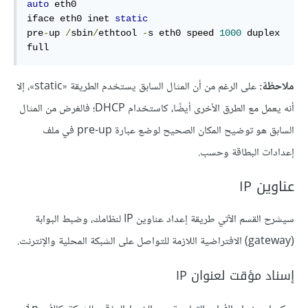
auto
 eth0

iface eth0 inet 
static
pre
-
up 
/
sbin
/
ethtool 
-
s eth0 speed 
1000
 duplex 
full
ملاحظة:
على الرغم من أن المثال السابق يستخدم الطريقة «static»، إلا
أنه يعمل مع الطرق الأخرى أيضًا، كاستخدام DHCP؛ فالغرض من المثال
السابق هو توضيح المكان الصحيح لوضع عبارة pre-up في ملف
إعدادات البطاقة وحسب.
عناوين IP
سيشرح القسم الآتي طريقة إعداد عناوين IP لنظامك، وضبط البوابة
(gateway) الافتراضية اللازمة للتواصل على الشبكة المحلية والإنترنت.
إسناد مؤقت لعنوان IP