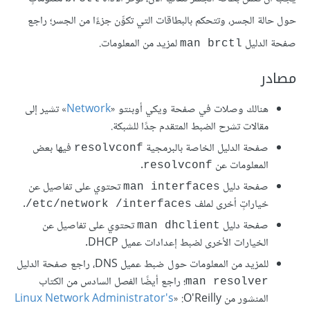
حول حالة الجسر، وتتحكم بالبطاقات التي تكوِّن جزءًا من الجسر؛ راجع
صفحة الدليل
لمزيد من المعلومات.
man brctl
مصادر
هنالك وصلات في صفحة ويكي أوبنتو «
Network
» تشير إلى
مقالات تشرح الضبط المتقدم جدًا للشبكة.
صفحة الدليل الخاصة بالبرمجية
فيها بعض
resolvconf
المعلومات عن
.
resolvconf
صفحة دليل
تحتوي على تفاصيل عن
man interfaces
خياراتٍ أخرى لملف ‎
.
/etc/network ‎/interfaces
صفحة دليل
تحتوي على تفاصيل عن
man dhclient
الخيارات الأخرى لضبط إعدادات عميل DHCP.
للمزيد من المعلومات حول ضبط عميل DNS، راجع صفحة الدليل
؛ راجع أيضًا الفصل السادس من الكتاب
man resolver
المنشور من O'Reilly‏: «
Linux Network Administrator's