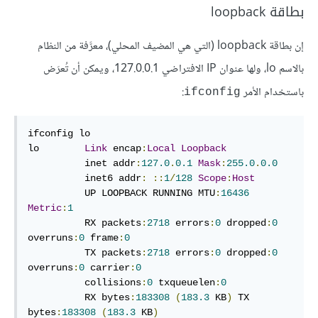
بطاقة loopback
إن بطاقة loopback (التي هي المضيف المحلي)، معرَّفة من النظام
بالاسم lo، ولها عنوان IP الافتراضي 127.0.0.1، ويمكن أن تُعرَض
باستخدام الأمر
:
ifconfig
ifconfig lo

lo        
Link
 encap
:
Local
Loopback
          inet addr
:
127.0
.
0.1
Mask
:
255.0
.
0.0
          inet6 addr
:
::
1
/
128
Scope
:
Host
          UP LOOPBACK RUNNING MTU
:
16436
Metric
:
1
          RX packets
:
2718
 errors
:
0
 dropped
:
0
overruns
:
0
 frame
:
0
          TX packets
:
2718
 errors
:
0
 dropped
:
0
overruns
:
0
 carrier
:
0
          collisions
:
0
 txqueuelen
:
0
          RX bytes
:
183308
(
183.3
 KB
)
 TX 
bytes
:
183308
(
183.3
 KB
)