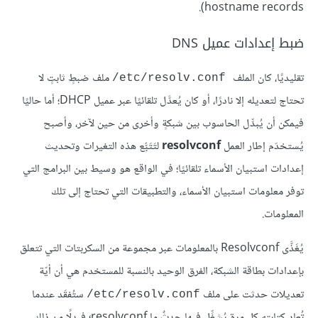
hostname records).
ضبط إعدادات عميل DNS
تقليديًا، كان الملف
ملف ضبطٍ ثابتٍ لا
‎/etc/resolv.conf
تحتاج لتعديله إلا نادرًا، أو كان يُعدَّل تلقائيًا عبر عميل DHCP؛ أما حاليًا
فيمكن أن يُبدِّل الحاسوب بين شبكةٍ وأخرى من حين لآخر، وأصبح
يُستخدَم إطار العمل
resolvconf
لتَتَبُّع هذه التغيرات وتحديث
إعدادات استبيان الأسماء تلقائيًا؛ في الواقع هو وسيط بين البرامج التي
توفر معلومات استبيان الأسماء، والتطبيقات التي تحتاج إلى تلك
المعلومات.
يُغَذَّى Resolvconf بالمعلومات عبر مجموعة من السكربتات التي تتعلق
بإعدادات بطاقة الشبكة، الفرق الوحيد بالنسبة للمستخدم هي أن أيّة
تعديلات حدثت على ملف
ستُفقَد عندما
‎/etc/resolv.conf
تُعاد كتابته كل مرة يُشغِّل فيها حدثٌ ما resolvconf؛ فبدلًا من ذلك،