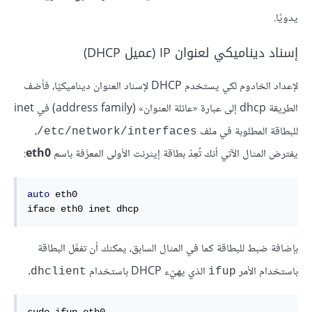
يدويًا.
إسناد ديناميكي لعنوان IP (عميل DHCP)
لإعداد الخادوم لكي يستخدم DHCP لإسناد العنوان ديناميكيًا، فأضف
الطريقة dhcp إلى عبارة «عائلة العنوان» (address family) في inet
للبطاقة المطلوبة في ملف ‎
،
/etc/network/interfaces
يفترض المثال الآتي أنك تُعِدّ بطاقة إيثرنت الأولى المعرَّفة باسم
eth0
:
auto
 eth0

iface eth0 inet dhcp
بإضافة ضبط للبطاقة كما في المثال السابق، يمكنك أن تفعِّل البطاقة
باستخدام الأمر
الذي يهيّء DHCP باستخدام
.
dhclient
ifup