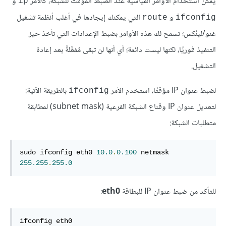
يمكن استخدام الأوامر القياسية عند الضبط المؤقت للشبكة، كالأمر
و
ip
و
التي يمكنك إيجادها في أغلب أنظمة تشغيل
route
ifconfig
غنو/لينُكس؛ تسمح لك هذه الأوامر بضبط الإعدادات التي تأخذ حيز
التنفيذ فوريًا، لكنها ليست دائمة؛ أي أنها لن تبقى مُفعَّلةً بعد إعادة
التشغيل.
لضبط عنوان IP مؤقتًا، استخدم الأمر
بالطريقة الآتية:
ifconfig
لتعديل عنوان IP وقناع الشبكة الفرعية (subnet mask) لمطابقة
متطلبات الشبكة:
sudo ifconfig eth0 
10.0
.
0.100
 netmask 
255.255
.
255.0
للتأكد من ضبط عنوان IP للبطاقة
eth0
:
ifconfig eth0
