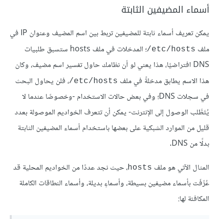
أسماء المضيفين الثابتة
يمكن تعريف أسماء ثابتة للمضيفين تربط بين اسم المضيف وعنوان IP في
ملف ‎
؛ المدخلات في ملف hosts ستسبق طلبيات
/etc/hosts
DNS افتراضيًا، هذا يعني لو أن نظامك حاول تفسير اسم مضيف، وكان
هذا الاسم يطابق مدخلةً في ملف ‎
، فلن يحاول البحث
/etc/hosts
في سجلات DNS؛ وفي بعض حالات الاستخدام -وخصوصًا عندما لا
يُتَطَّلب الوصول إلى الإنترنت- يمكن أن تتعرف الخواديم الموصولة بعدد
قليل من الموارد الشبكية على بعضها باستخدام أسماء المضيفين الثابتة
بدلًا من DNS.
المثال الآتي هو ملف
، حيث نجد عددًا من الخواديم المحلية قد
hosts
عُرِّفَت بأسماء مضيفين بسيطة، وأسماءٍ بديلة، وأسماء النطاقات الكاملة
المكافئة لها: