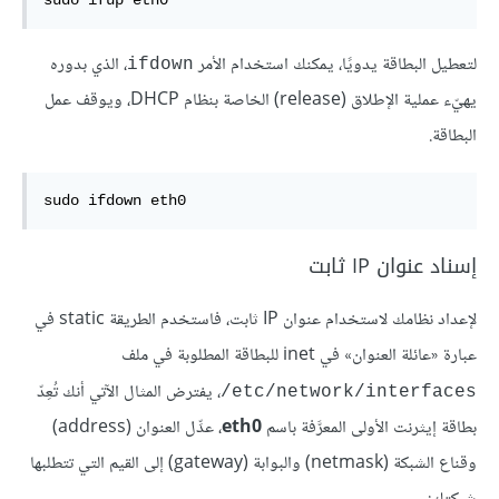
sudo ifup eth0
لتعطيل البطاقة يدويًا، يمكنك استخدام الأمر
، الذي بدوره
ifdown
يهيّء عملية الإطلاق (release) الخاصة بنظام DHCP، ويوقف عمل
البطاقة.
sudo ifdown eth0
إسناد عنوان IP ثابت
لإعداد نظامك لاستخدام عنوان IP ثابت، فاستخدم الطريقة static في
عبارة «عائلة العنوان» في inet للبطاقة المطلوبة في ملف
، يفترض المثال الآتي أنك تُعِدّ
‎/etc/network/interfaces
بطاقة إيثرنت الأولى المعرَّفة باسم
eth0
، عدِّل العنوان (address)
وقناع الشبكة (netmask) والبوابة (gateway) إلى القيم التي تتطلبها