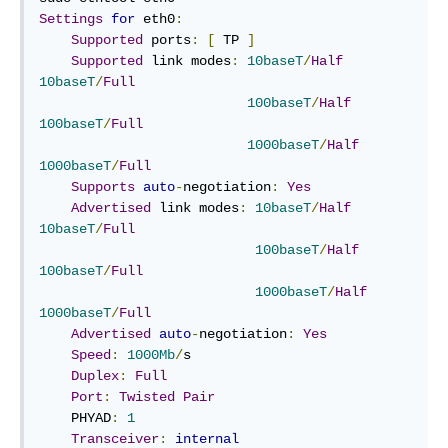
Settings
for
 eth0
:
Supported
 ports
:
[
 TP 
]
Supported
 link modes
:
10baseT
/
Half
10baseT
/
Full
100baseT
/
Half
100baseT
/
Full
1000baseT
/
Half
1000baseT
/
Full
Supports
auto
-
negotiation
:
Yes
Advertised
 link modes
:
10baseT
/
Half
10baseT
/
Full
100baseT
/
Half
100baseT
/
Full
1000baseT
/
Half
1000baseT
/
Full
Advertised
auto
-
negotiation
:
Yes
Speed
:
1000Mb
/
s

Duplex
:
Full
Port
:
Twisted
Pair
    PHYAD
:
1
Transceiver
:
internal