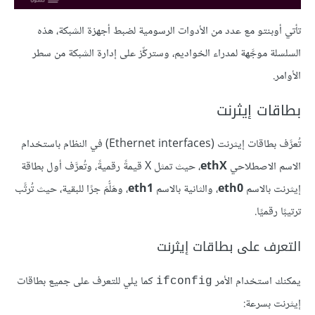
تأتي أوبنتو مع عدد من الأدوات الرسومية لضبط أجهزة الشبكة، هذه
السلسلة موجَّهة لمدراء الخواديم، وستركِّز على إدارة الشبكة من سطر
الأوامر.
بطاقات إيثرنت
تُعرَّف بطاقات إيثرنت (Ethernet interfaces) في النظام باستخدام
الاسم الاصطلاحي
ethX
، حيث تمثل X قيمةً رقميةً، وتُعرَّف أول بطاقة
إيثرنت بالاسم
eth0
، والثانية بالاسم
eth1
، وهَلُّمَ جرًا للبقية، حيث تُرتَّب
ترتيبًا رقميًا.
التعرف على بطاقات إيثرنت
يمكنك استخدام الأمر
كما يلي للتعرف على جميع بطاقات
ifconfig
إيثرنت بسرعة: