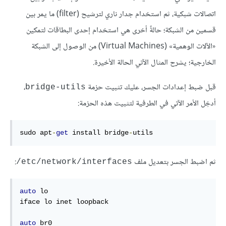
اتصالات شبكية، ثم استخدام جدار ناري لترشيح (filter) ما يمر بين
قسمين من الشبكة؛ حالةٌ أخرى هي استخدام إحدى البطاقات لتمكين
«الآلات الوهمية» (Virtual Machines) من الوصول إلى الشبكة
الخارجية؛ يشرح المثال الآتي الحالة الأخيرة.
قبل ضبط إعدادات الجسر، عليك تثبيت حزمة
،
bridge-utils
أدخِل الأمر الآتي في الطرفية لتثبيت هذه الحزمة:
sudo apt
-
get
 install bridge
-
utils
ثم اضبط الجسر بتعديل ملف ‎
:
/etc/network/interfaces
auto
 lo

iface lo inet loopback

auto
 br0
