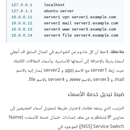
127.0
.
0.1
127.0
.
1.1
     ubuntu
-
10.0
.
0.11
     server1 vpn server1
.
example
.
10.0
.
0.12
     server2 mail server2
.
example
.
10.0
.
0.13
     server3 www server3
.
example
.
10.0
.
0.14
     server4 file server4
.
example
.
com
ملاحظة:
لاحظ أن كل خادوم من الخواديم في المثال السابق قد أُعطي
أسماءً بديلةً بالإضافة إلى أسمائها الأساسية، وأسماء النطاقات الكاملة؛
حيت رُبِطَ server1 مع الاسم
vpn
، و server2 يُشار إليه بالاسم
mail، و server3 بالاسم www، و server4 بالاسم file.
ضبط تبديل خدمة الأسماء
الترتيب الذي يتبّعه نظامك لاختيار طريقةٍ لتحويل أسماء المضيفين إلى
عناوين IP مُتَحَّكَمٌ به من ملف إعدادات «مُبَدِّل خدمة الأسماء» (Name
Service Switch‏ [NSS]) الموجود في