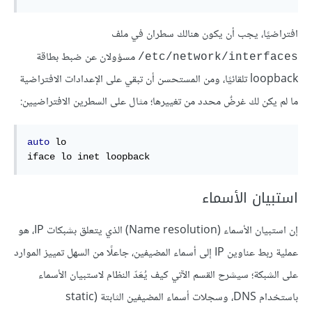
افتراضيًا، يجب أن يكون هنالك سطران في ملف
مسؤولان عن ضبط بطاقة
/etc/network/interfaces
loopback تلقائيًا، ومن المستحسن أن تبقي على الإعدادات الافتراضية
ما لم يكن لك غرضٌ محدد من تغييرها؛ مثال على السطرين الافتراضيين:
auto
 lo

iface lo inet loopback
استبيان الأسماء
إن استبيان الأسماء (Name resolution) الذي يتعلق بشبكات IP، هو
عملية ربط عناوين IP إلى أسماء المضيفين، جاعلًا من السهل تمييز الموارد
على الشبكة؛ سيشرح القسم الآتي كيف يُعَدّ النظام لاستبيان الأسماء
باستخدام DNS، وسجلات أسماء المضيفين الثابتة (static