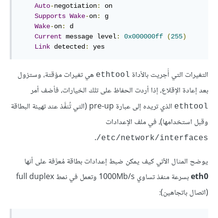
Auto
-
negotiation
:
 on

Supports
Wake
-
on
:
 g

Wake
-
on
:
 d

Current
 message level
:
0x000000ff
(
255
)
Link
 detected
:
 yes
التغيرات التي أُجريت بالأداة
هي تغيرات مؤقتة، وستزول
ethtool
بعد إعادة الإقلاع، إذا أردت الحفاظ على تلك الخيارات، فأضف أمر
الذي تريده إلى عبارة pre-up (التي تُنفَّذ عند تهيئة البطاقة
ethtool
وقبل استخدامها)، في ملف الإعدادات
.
‎/etc/network/interfaces
يوضح المثال الآتي كيف يمكن ضبط إعدادات بطاقة مُعرَّفة على أنها
eth0
بسرعة منفذ تساوي 1000Mb/s وتعمل في نمط full duplex
(اتصال باتجاهين):