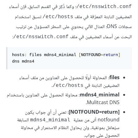
؛ وكما ذُكِرَ في القسم السابق، فإن أسماء
‎/etc/nsswitch.conf
المضيفين الثابتة المعرَّفة في ملف
تسبق استخدام
‎/etc/hosts
سجلات DNS؛ المثال الآتي يحتوي على السطر المسؤول عن ترتيب
البحث عن أسماء المضيفين في ملف ‎
:
/etc/nsswitch.conf
hosts
:
 files mdns4_minimal 
[
NOTFOUND
=
return
]
dns mdns4
files:
المحاولة أولًا للحصول على العناوين من ملف أسماء
المضيفين الثابتة في ‎
.
/etc/hosts
mdns4_minimal:
محاولة الحصول على العناوين باستخدام
Mulitcast DNS.
[NOTFOUND=return]:
تعني أن أي جواب يكون
notfound أتى من عملية
السابقة
mdns4_minimal
سيُعامَل بموثقية، ولن يحاول النظام الاستمرار في محاولة
الحصول على جواب.