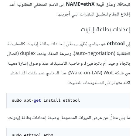
للبطاقة، وعدِّل قيمة
NAME=ethX
إلى الاسم المنطقي المطلوب؛ أعد
إقلاع النظام لتطبيق التغيرات التي أجريتها.
إعدادات بطاقة إيثرنت
إن
ethtool
هو برنامج يُظهِر ويعدِّل إعدادات بطاقة إيثرنت كالمفاوضة
التلقائية (auto-negotiation)، وسرعة المنفذ، ونمط duplex (اتصال
باتجاه وحيد، أم باتجاهين)، وخاصية الاستيقاظ عند وصول إشارة معينة
من شبكة WoL‏ (Wake-on-LAN)؛ هذا البرنامج غير مثبَّت افتراضيًا،
لكنه متوفر في المستودعات للتثبيت:
sudo apt
-
get
 install ethtool
ما يلي مثالٌ عن عرض الميزات المدعومة، وضبط إعدادات بطاقة إيثرنت: