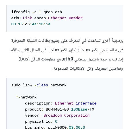
ifconfig 
-
a 
|
 grep eth

eth0 
Link
 encap
:
Ethernet
HWaddr
00
:
15
:
c5
:
4a
:
16
:
5a
برمجيةٌ أخرى تساعدك في التعرف على جميع بطاقات الشبكة المتوفرة
في نظامك هي الأمر
؛ يُظهِر الأمر
في المثال الآتي بطاقة
lshw
lshw
إيثرنت واحدة باسمها المنطقي
eth0
، مع معلومات الناقل (bus)
وتفاصيل التعريف وكل الإمكانيات المدعومة:
sudo lshw 
-
class
 network

*-
network

      description
:
Ethernet
interface
      product
:
 BCM4401
-
B0 
100Base
-
TX

      vendor
:
Broadcom
Corporation
      physical id
:
0
      bus info
:
 pci@0000
:
03
:
00.0