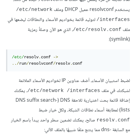
يستخدم resolvconf عميل DHCP وملف
‎/etc/network
لتوليد قائمة بخواديم الأسماء والنطاقات ليضعها في
‎/interfaces
ملف ‎
، الذي هو الآن وصلةٌ رمزية
/etc/resolv.conf
(symlink):
/etc/
resolv
.
conf 
->
../
run
/
resolvconf
/
resolv
.
conf
لضبط استبيان الأسماء، أضف عناوين IP لخواديم الأسماء الملائمة
لشبكتك في ملف
، يمكنك
‎/etc/network ‎/interfaces
إضافة قائمة بحث اختيارية للاحقة DNS ‏(DNS suffix search-
lists) لمطابقة أسماء نطاقات الشبكة، ولكل خيار ضبط
صالح، يمكنك تضمين سطر واحد يبدأ باسم الخيار
resolv.conf
مع السابقة dns‎-‎ مما ينتج ملفًا شبيهًا بالملف الآتي: