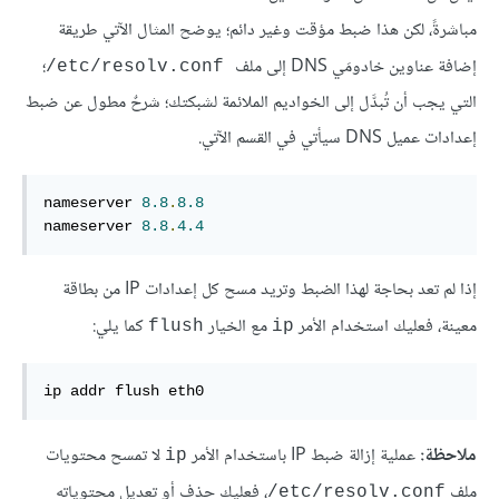
مباشرةً، لكن هذا ضبط مؤقت وغير دائم؛ يوضح المثال الآتي طريقة
إضافة عناوين خادومَي DNS إلى ملف
؛
‎/etc/resolv.conf
التي يجب أن تُبدَّل إلى الخواديم الملائمة لشبكتك؛ شرحٌ مطول عن ضبط
إعدادات عميل DNS سيأتي في القسم الآتي.
nameserver 
8.8
.
8.8
nameserver 
8.8
.
4.4
إذا لم تعد بحاجة لهذا الضبط وتريد مسح كل إعدادات IP من بطاقة
معينة، فعليك استخدام الأمر
مع الخيار
كما يلي:
flush
ip
ip addr flush eth0
ملاحظة:
عملية إزالة ضبط IP باستخدام الأمر
لا تمسح محتويات
ip
ملف ‎
، فعليك حذف أو تعديل محتوياته
/etc/resolv.conf