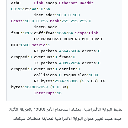
eth0      
Link
 encap
:
Ethernet
HWaddr
00
:
15
:
c5
:
4a
:
16
:
5a
          inet addr
:
10.0
.
0.100
Bcast
:
10.0
.
0.255
Mask
:
255.255
.
255.0
          inet6 addr
:
fe80
::
215
:
c5ff
:
fe4a
:
165a
/
64
Scope
:
Link
          UP BROADCAST RUNNING MULTICAST 
MTU
:
1500
Metric
:
1
          RX packets
:
466475604
 errors
:
0
dropped
:
0
 overruns
:
0
 frame
:
0
          TX packets
:
403172654
 errors
:
0
dropped
:
0
 overruns
:
0
 carrier
:
0
          collisions
:
0
 txqueuelen
:
1000
          RX bytes
:
2574778386
(
2.5
 GB
)
 TX 
bytes
:
1618367329
(
1.6
 GB
)
Interrupt
:
16
لضبط البوابة الافتراضية، يمكنك استخدام الأمر route بالطريقة الآتية:
حيث عليك تغيير عنوان البوابة الافتراضية لمطابقة متطلبات شبكتك: