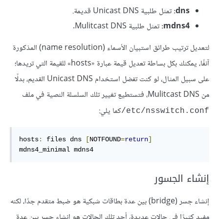
dns:
تمثل طلبية Unicast DNS قديمة.
mdns4:
تمثل طلبية Mulitcast DNS.
لتعديل ترتيب طرائق استبيان الأسماء (name resolution) المذكورة
آنفًا، يمكنك بكل بساطة تعديل قيمة عبارة «hosts» للقيمة التي تريدها؛
على سبيل المثال، لو كنت تفضل استخدام Unicast DNS القديم، بدلًا
من Mulitcast DNS، فتستطيع تغيير تلك السلسلة النصية في ملف ‎
كما يلي:
/etc/nsswitch.conf
hosts
:
 files dns 
[
NOTFOUND
=
return
]
mdns4_minimal mdns4
إنشاء الجسور
إنشاء جسر (bridge) بين عدة بطاقات شبكية هو ضبط متقدم جدًا، لكنه
مفيد كثيرًا في حالات عديدة، أحد تلك الحالات هو إنشاء جسر بين عدة