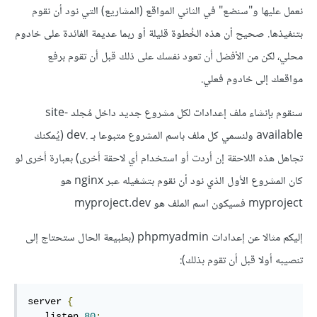
نعمل عليها و"سنضع" في الثاني المواقع (المشاريع) التي نود أن نقوم
بتنفيذها. صحيح أن هذه الخُطوة قليلة أو ربما عديمة الفائدة على خادوم
محلي، لكن من الأفضل أن تعود نفسك على ذلك قبل أن تقوم برفع
مواقعك إلى خادوم فعلي.
سنقوم بإنشاء ملف إعدادات لكل مشروع جديد داخل مُجلد site-
available ولنسمي كل ملف باسم المشروع متبوعا بـ .dev (يُمكنك
تجاهل هذه اللاحقة إن أردت أو استخدام أي لاحقة أخرى) بعبارة أخرى لو
كان المشروع الأول الذي نود أن نقوم بتشغيله عبر nginx هو
myproject فسيكون اسم الملف هو myproject.dev
إليكم مثالا عن إعدادات phpmyadmin (بطبيعة الحال ستحتاج إلى
تنصيبه أولا قبل أن تقوم بذلك):
server 
{
   listen 
80
;