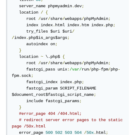
   server_name phpmyadmin
.
dev
;
   location 
/
{
      root 
/
usr
/
share
/
webapps
/
phpMyAdmin
;
      index index
.
html index
.
htm index
.
php
;
      try_files $uri $uri
/
/
index
.
php$is_args$args
;
      autoindex on
;
}
   location 
~
 \.php$ 
{
      root 
/
usr
/
share
/
webapps
/
phpMyAdmin
;
      fastcgi_pass unix
:
/var/
run
/
php
-
fpm
/
php
-
fpm
.
sock
;
      fastcgi_index index
.
php
;
      fastcgi_param SCRIPT_FILENAME 
$document_root$fastcgi_script_name
;
      include fastcgi_params
;
}
#error_page 404 /404.html;
# redirect server error pages to the static 
page /50x.html
   error_page 
500
502
503
504
/
50x
.
html
;