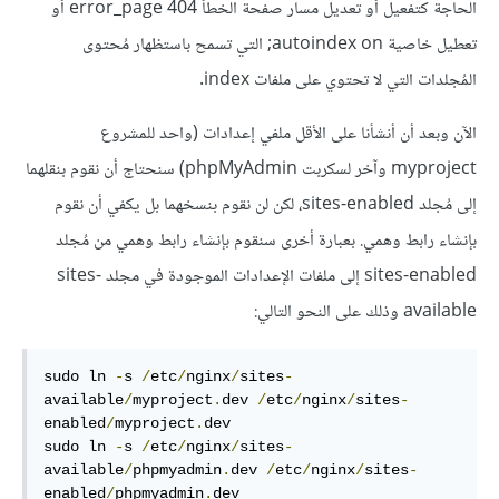
الحاجة كتفعيل أو تعديل مسار صفحة الخطأ error_page 404 أو
تعطيل خاصية autoindex on; التي تسمح باستظهار مُحتوى
المُجلدات التي لا تحتوي على ملفات index.
الآن وبعد أن أنشأنا على الأقل ملفي إعدادات (واحد للمشروع
myproject وآخر لسكربت phpMyAdmin) سنحتاج أن نقوم بنقلهما
إلى مُجلد sites-enabled، لكن لن نقوم بنسخهما بل يكفي أن نقوم
بإنشاء رابط وهمي. بعبارة أخرى سنقوم بإنشاء رابط وهمي من مُجلد
sites-enabled إلى ملفات الإعدادات الموجودة في مجلد sites-
available وذلك على النحو التالي:
sudo ln 
-
s 
/
etc
/
nginx
/
sites
-
available
/
myproject
.
dev 
/
etc
/
nginx
/
sites
-
enabled
/
myproject
.
dev

sudo ln 
-
s 
/
etc
/
nginx
/
sites
-
available
/
phpmyadmin
.
dev 
/
etc
/
nginx
/
sites
-
enabled
/
phpmyadmin
.
dev