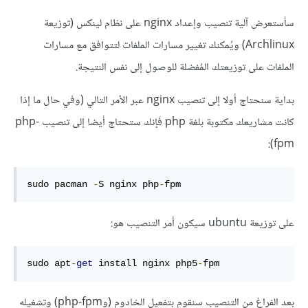
سأستعرض آلية تنصيب وإعداد nginx على نظام لينكس (توزيعة
Archlinux) ويُمكنك تغيير مسارات الملفات لتتوافق مع مسارات
الملفات على توزيعتك المُفضلة للوصول إلى نفس النتيجة.
بداية سنحتاج أولا إلى تنصيب nginx عبر الأمر التالي (وفي حال ما إذا
كانت مشاريعك مكتوبة بلغة php فإنك ستحتاج أيضا إلى تنصيب php-
fpm):
sudo pacman 
-
S nginx php
-
fpm
على توزيعة ubuntu سيكون أمر التنصيب هو:
sudo apt
-
get
 install nginx php5
-
fpm
بعد الفراغ من التنصيب سنقوم بتفعيل الخادوم (وphp-fpm) وتشغيله