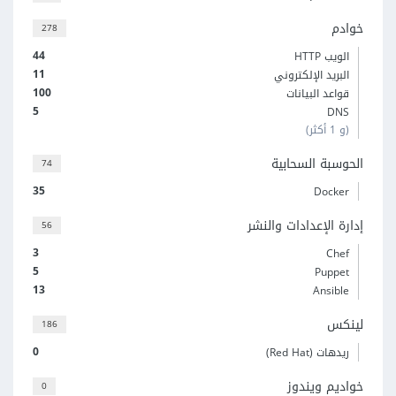
خوادم
278
44
الويب HTTP
11
البريد الإلكتروني
100
قواعد البيانات
5
DNS
(و 1 أكثر)
الحوسبة السحابية
74
35
Docker
إدارة الإعدادات والنشر
56
3
Chef
5
Puppet
13
Ansible
لينكس
186
0
ريدهات (Red Hat)
خواديم ويندوز
0