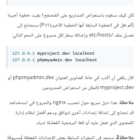
لكن كيف سنقوم باستعراض المشاريع على المُتصفح؟ بقيت خطوة أخيرة
(ألم تقل في الخطوة السابقة أنها الخطوة الأخيرة؟؟:P) سنحتاج إلى
تعديل ملف /etc/hosts وإضافة سطر لكل مشروع على النحو التالي:
127.0
.
0.1
 myproject
.
127.0
.
0.1
 phpmyadmin
.
dev localhost
الآن يكفي أن أكتب في خانة العناوين العنوان phpmyadmin.dev أو
myproject.dev لأتمكن من استعراض المشروعين.
ملاحظة
: هذا دليل سريع حول تنصيب nginx والشروع في استخدامه،
قد تحتاج إلى إضافة إعدادات أخرى لتوافق ودعم أفضل لنظام إدارة
المُحتوى الذي تعمل عليه أو للغة البرمجية المُفضّلة لديك.
ملاحظة2
: ستجد في الشفرات السابقة بعض الإعدادات المُعطلة (مسبوقة