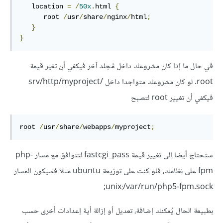
   location 
=
/
50x
.
html 
{
      root 
/
usr
/
share
/
nginx
/
html
;
}
}
في حال ما إذا كان مشروعك داخل مُجلد آخر فيكفي أن تغير قيمة
root. لو كان مشروعك متواجدا داخل /srv/http/myproject
فيكفي أن تغيير root لتصبح
root 
/
usr
/
share
/
webapps
/
myproject
;
ستحتاج أيضا إلى تغيير قيمة fastcgi_pass لتتوافق مع مسار php-
fpm على نظامك، فلو كنت على توزيعة ubuntu مثلا فسيكون المسار
unix:/var/run/php5-fpm.sock;
بطبيعة الحال يُمكنك إضافة، تعديل أو إزالة أية إعدادات أخرى حسب