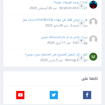
لماذا لا يوجد تطبيقات عملية؟
2
Ibrahim Ahmed21 · نشر
26 أغسطس 2025
هل بحصولي فقط على شهاده ccna &ccnp ساجد عمل
3
مصعب محمد2 · نشر
26 مايو 2025
سيرفر خاص بك او عام لاستضافة دومين
4
Fahd Ggg · نشر
11 أبريل 2025
كيف يمكن تشغيل المشروع على المتصفح بدون دومين؟
2
Mnnvg Mnbgv · نشر
5 مارس 2025
تابعنا على