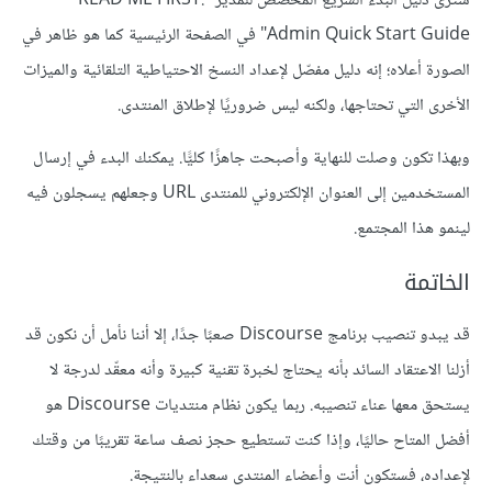
سترى دليل البدء السريع المخصص للمدير "READ ME FIRST:
Admin Quick Start Guide" في الصفحة الرئيسية كما هو ظاهر في
الصورة أعلاه؛ إنه دليل مفصّل لإعداد النسخ الاحتياطية التلقائية والميزات
الأخرى التي تحتاجها، ولكنه ليس ضروريًا لإطلاق المنتدى.
وبهذا تكون وصلت للنهاية وأصبحت جاهزًا كليًّا. يمكنك البدء في إرسال
المستخدمين إلى العنوان الإلكتروني للمنتدى URL وجعلهم يسجلون فيه
لينمو هذا المجتمع.
الخاتمة
قد يبدو تنصيب برنامج Discourse صعبًا جدًا، إلا أننا نأمل أن نكون قد
أزلنا الاعتقاد السائد بأنه يحتاج لخبرة تقنية كبيرة وأنه معقّد لدرجة لا
يستحق معها عناء تنصيبه. ربما يكون نظام منتديات Discourse هو
أفضل المتاح حاليًا، وإذا كنت تستطيع حجز نصف ساعة تقريبًا من وقتك
لإعداده، فستكون أنت وأعضاء المنتدى سعداء بالنتيجة.