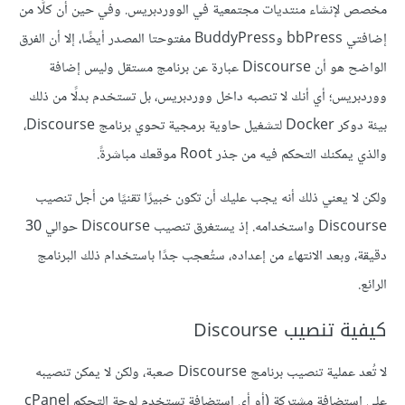
مخصص لإنشاء منتديات مجتمعية في الووردبريس. وفي حين أن كلًّا من
إضافتي bbPress وBuddyPress مفتوحتا المصدر أيضًا، إلا أن الفرق
الواضح هو أن Discourse عبارة عن برنامج مستقل وليس إضافة
ووردبريس؛ أي أنك لا تنصبه داخل ووردبريس، بل تستخدم بدلًا من ذلك
بيئة دوكر Docker لتشغيل حاوية برمجية تحوي برنامج Discourse،
والذي يمكنك التحكم فيه من جذر Root موقعك مباشرةً.
ولكن لا يعني ذلك أنه يجب عليك أن تكون خبيرًا تقنيًا من أجل تنصيب
Discourse واستخدامه. إذ يستغرق تنصيب Discourse حوالي 30
دقيقة، وبعد الانتهاء من إعداده، ستُعجب جدًا باستخدام ذلك البرنامج
الرائع.
كيفية تنصيب Discourse
لا تُعد عملية تنصيب برنامج Discourse صعبة، ولكن لا يمكن تنصيبه
على استضافة مشتركة (أو أي استضافة تستخدم لوحة التحكم cPanel