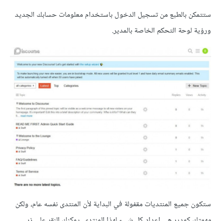
ستتمكن بالطبع من تسجيل الدخول باستخدام معلومات حسابك الجديد
ورؤية لوحة التحكم الخاصة بالمدير.
ستكون جميع المنتديات مقفولة في البداية لأن المنتدى نفسه عام، ولكن
مهمتك كمدير هي إعداد كل شيء لهذا المنتدى. يمكنك النقر على زر