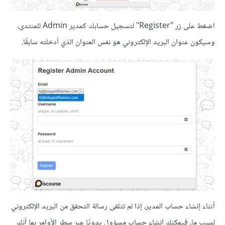
اضغط على زر "Register" لتسجيل حسابك كمدير Admin للمنتدى،
وسيكون عنوان البريد الإلكتروني هو نفس العنوان الذي أدخلته سابقًا.
أثناء إنشاء حساب المدير، إذا لم تتلقى رسالة التحقق من البريد الإلكتروني
لسببٍ ما، فيمكنك إنشاء حساب مسؤول يدويًا عبر سطر الأوامر بما أنك