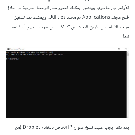
الأوامر في حاسوب ويندوز. يمكنك العثور على الوحدة الطرفية من خلال
فتح مجلد Applications ثم مجلد Utilities، ويمكنك بدء تشغيل
موجه الأوامر عن طريق البحث عن "CMD" من شريط المهام أو قائمة
ابدأ.
بعد ذلك، يجب عليك نسخ عنوان IP الخاص بالخادم Droplet (من