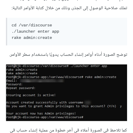
تملك صلاحية الوصول إلى الجذر، وذلك من خلال كتابة الأوامر التالية:
cd /var/discourse

./launcher enter app

توضح الصورة أدناه أوامر إنشاء الحساب يدويًا باستخدام سطر الأوامر.
كما تلاحظ في الصورة أعلاه في آخر خطوة من عملية إنشاء حساب في