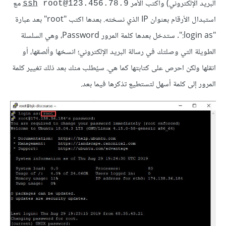
البريد الإلكتروني) واكتب الأمر
مع
ssh
 root@123.456.78.9
استبدال الأرقام بعنوان IP الذي نسخته. بعدها اكتب "root" بعد عبارة
"login as:". ستدخل بعدها كلمة المرور Password، وهي السلسلة
الطويلة التي وصلتك في رسالة البريد الإلكتروني؛ انسخها وألصقها، أو
انقلها ولكن احرص على كتابتها كما هي. سيُطلب منك بعد ذلك تغيير كلمة
المرور إلى كلمة أسهل لتستطيع تذكرها فيما بعد.