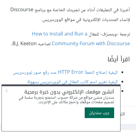
أخبرنا في التعليقات أدناه عن تجربتك الخاصة مع برنامج Discourse
لإنشاء المنتديات الإلكترونية في مواقع الووردبريس.
ترجمة -وبتصرّف- للمقال
How to Install and Run a
Community Forum with Discourse
لصاحبه B.J. Keeton.
اقرأ أيضًا
كيفية إصلاح الخطأ HTTP Error عند رفع صور لووردبريس
كيفية تغيير اسم كاتب المقال في الووردبريس بسهولة
تحليلات الخريطة الحرارية Hotjar
التبليغ عن مقال