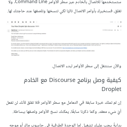
ستستخدمها للاتصال بالخادم عبر سطر الأوامر Command Line. ولا
تقلق، فسنخبرك بأوامر الاتصال تاليًا لكي تنسخها وتلصقها عند حاجتك لها.
والآن سننتقل إلى سطر الأوامر لبدء الاتصال.
كيفية وصل برنامج Discourse مع الخادم
Droplet
إن لم تملك خبرة سابقة في التعامل مع سطر الأوامر فلا تقلق لأنك لن تفعل
أيّ شيء معقد. وكما ذكرنا سابقًا، يمكنك نسخ الأوامر ولصقها ببساطة.
بدايةً يجب عليك تشغيل إما الوحدة الطرفية في حاسوب ماك أو موجه