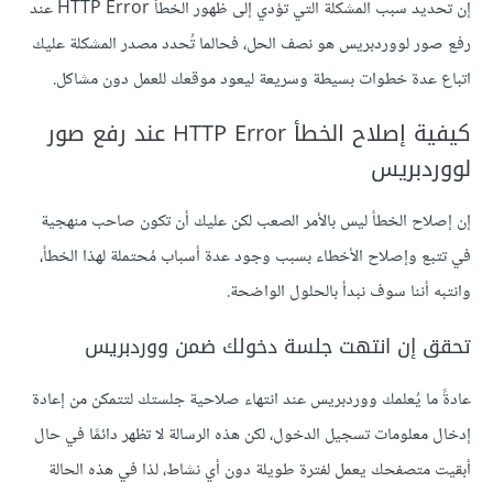
إن تحديد سبب المشكلة التي تؤدي إلى ظهور الخطأ HTTP Error عند
رفع صور لووردبريس هو نصف الحل، فحالما تُحدد مصدر المشكلة عليك
اتباع عدة خطوات بسيطة وسريعة ليعود موقعك للعمل دون مشاكل.
كيفية إصلاح الخطأ HTTP Error عند رفع صور
لووردبريس
إن إصلاح الخطأ ليس بالأمر الصعب لكن عليك أن تكون صاحب منهجية
في تتبع وإصلاح الأخطاء بسبب وجود عدة أسباب مُحتملة لهذا الخطأ،
وانتبه أننا سوف نبدأ بالحلول الواضحة.
تحقق إن انتهت جلسة دخولك ضمن ووردبريس
عادةً ما يُعلمك ووردبريس عند انتهاء صلاحية جلستك لتتمكن من إعادة
إدخال معلومات تسجيل الدخول، لكن هذه الرسالة لا تظهر دائمًا في حال
أبقيت متصفحك يعمل لفترة طويلة دون أي نشاط، لذا في هذه الحالة