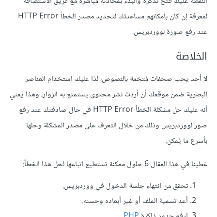
النقطة عليك فتح تذكرة والبدء بمحادثة مباشرة مع فريق الاستضافة
لمعرفة إن كان بإمكانهم مساعدتك لتحديد مصدر الخطأ HTTP Error
عند رفع صورة لووردبريس.
الخلاصة
لا أحد يحب صحفات مُتخمة بالنصوص، لذا عليك استخدام العناصر
البصرية ضمن موقعك أن أردت نشر محتوى يستمتع به الزوار، وهذا يعني
أنه عليك حل مشكلة الخطأ HTTP Error في حال صادفتك عند رفع
صور لووردبريس وذلك من خلال التعرف على مصدر المشكلة وحلها
بأسرع ما يُمكن.
غطينا في هذا المقال 6 حلول ممكنة تستطيع اتباعها لحل هذا الخطأ:
تحقق من انتهاء جلسة الدخول في ووردبريس.
أعد تسمية الملف أو غير أبعاده وحسنه.
ارفع حدود ذاكرة
PHP
.