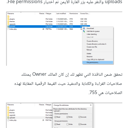
uploads والنقر عليه بزر الفأرة الأيمن ثم اختيار File permissions.
تحقق ضمن النافذة التي تظهر لك إن كان المالك Owner يمتلك
صلاحيات القراءة والكتابة والتنفيذ حيث القيمة الرقمية المقابلة لهذه
الصلاحيات هي 755.