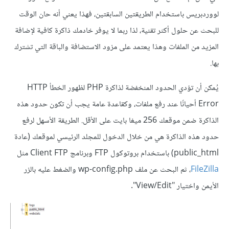
لووردبريس باستخدام الطريقتين السابقتين، فهذا يعني أنه حان الوقت
للبحث عن حلول أكثر تقنية، لذا ربما لا يوفر خادمك ذاكرة كافية لإضافة
المزيد من الملفات وهذا يعتمد على مزود الاستضافة والباقة التي تشترك
بها.
يُمكن أن تؤدي الحدود المنخفضة لذاكرة PHP لظهور الخطأ HTTP
Error أحيانًا عند رفع ملفات، وكقاعدة عامة يجب أن تكون حدود هذه
الذاكرة ضمن موقعك 256 ميغا بايت على الأقل. الطريقة الأسهل لرفع
حدود هذه الذاكرة هي من خلال الدخول للمجلد الرئيسي لموقعك (عادة
public_html) باستخدام بروتوكول FTP وبرنامج Client FTP مثل
FileZilla
، ثم البحث عن ملف wp-config.php والضغط عليه بالزر
الأيمن واختيار "View/Edit".