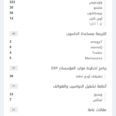
323
ووردبريس
20
ماجنتو
50
بريستاشوب
14
أوبن كارت
(و 1 أكثر)
الترجمة بمساعدة الحاسوب
45
3
omegaT
8
memoQ
4
Trados
5
Memsource
برامج تخطيط موارد المؤسسات ERP
37
30
تطبيقات أودو odoo
أنظمة تشغيل الحواسيب والهواتف
71
33
ويندوز
7
لينكس
مقالات عامة
21