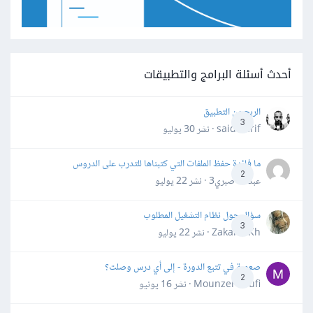
أحدث أسئلة البرامج والتطبيقات
الربح من التطبيق
3
said darif · نشر
30 يوليو
ما فائدة حفظ الملفات التي كتبناها للتدرب على الدروس
2
عبدالله صبري3 · نشر
22 يوليو
سؤال حول نظام التشغيل المطلوب
3
Zakaria Kh · نشر
22 يوليو
صعوبة في تتبع الدورة - إلى أي درس وصلت؟
2
Mounzer Soufi · نشر
16 يونيو