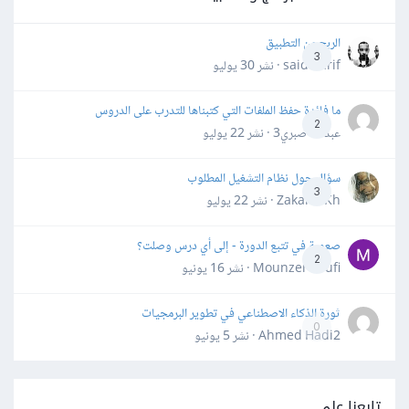
الربح من التطبيق
3
said darif · نشر
30 يوليو
ما فائدة حفظ الملفات التي كتبناها للتدرب على الدروس
2
عبدالله صبري3 · نشر
22 يوليو
سؤال حول نظام التشغيل المطلوب
3
Zakaria Kh · نشر
22 يوليو
صعوبة في تتبع الدورة - إلى أي درس وصلت؟
2
Mounzer Soufi · نشر
16 يونيو
ثورة الذكاء الاصطناعي في تطوير البرمجيات
0
Ahmed Hadi2 · نشر
5 يونيو
تابعنا على