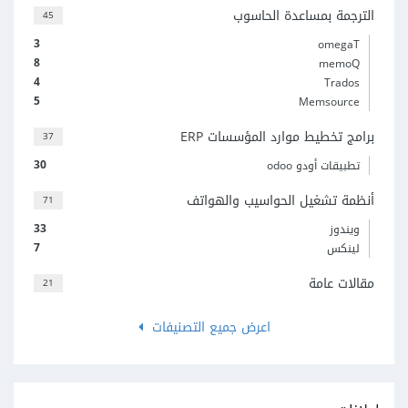
الترجمة بمساعدة الحاسوب
45
3
omegaT
8
memoQ
4
Trados
5
Memsource
برامج تخطيط موارد المؤسسات ERP
37
30
تطبيقات أودو odoo
أنظمة تشغيل الحواسيب والهواتف
71
33
ويندوز
7
لينكس
مقالات عامة
21
اعرض جميع التصنيفات