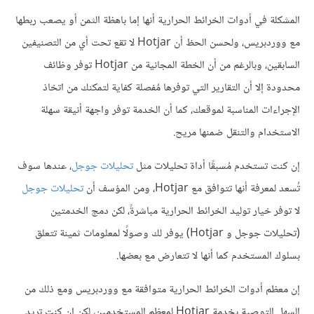
المشكلة في أدوات الخرائط الحرارية أنها إما باهظة الثمن أو يصعب ربطها
مع ووردبريس، ولحسن الحظ أن Hotjar لا تقع تحت أي من التصنيفين
السابقين، وبالرغم من أن الخطة المجانية من Hotjar توفر وظائف
محدودة إلا أن التقارير التي توفرها مُفصلة كفاية لتمكنك من اتخاذ
الإجراءات المناسبة لموقعك، كما أن الخدمة توفر واجهة أنيقة سهلة
الاستخدام والتنقل ضمنها مريح.
إن كنت تستخدم مُسبقًا أداة تحليلات مثل
تحليلات جوجل
، عندها سوف
تُسعد لمعرفة أنها تتوافق مع Hotjar، ومن المؤسف أن
تحليلات جوجل
لا توفر خيار توليد الخرائط الحرارية مباشرةً، لكن دمج الخدمتين
(تحليلات جوجل و Hotjar) يوفر لك وصولًا لمعلومات ثمينة تتعلق
بسلوك المستخدم كما أنها لا تتعارض مع بعضها.
إن معظم أدوات الخرائط الحرارية متوافقة مع ووردبريس ومع ذلك من
السهل التوصية بخدمة Hotjar لمعظم المستخدمين، لكن إن كنت تريد