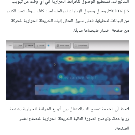
النتائج لك. تستطيع الوصول للخرائط الحرارية في أي وقت من تبويب
Hetmaps، وحال وصول الزيارات لموقعك لعدد كاف سوف تجد الكثير
من البيانات لتحليلها، فعلى سبيل المثال إليك الخريطة الحرارية للحركة
من صفحة اختبار ضبطناها سابقًا.
لاحظ أن الخدمة تسمح لك بالانتقال بين أنواع الخرائط الحرارية بضغطة
زر واحدة، وتوضح الصورة التالية الخريطة الحرارية للتصفح لنفس
الصفحة.