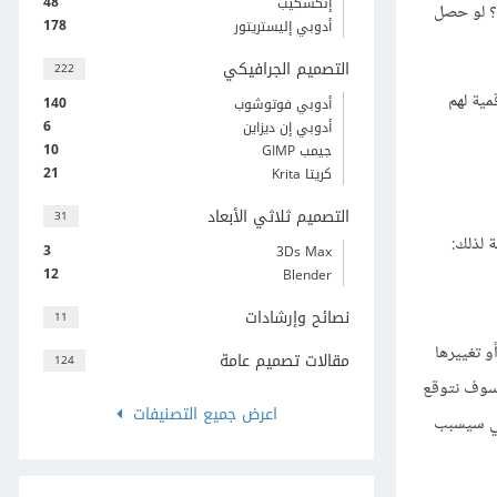
48
إنكسكيب
ا؟ لو حصل
178
أدوبي إليستريتور
التصميم الجرافيكي
222
ية لهم
140
أدوبي فوتوشوب
6
أدوبي إن ديزاين
10
جيمب GIMP
21
كريتا Krita
التصميم ثلاثي الأبعاد
31
 لذلك:
3
3Ds Max
12
Blender
نصائح وإرشادات
11
و تغييرها
مقالات تصميم عامة
124
 سوف نتوقع
اعرض جميع التصنيفات
الي سيسبب