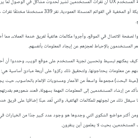
وبمشاهدتهم لتسجيلات جلسة المستخدم بأداة Hotjar، لاحظ فريق تجربة المستخدم UX أن نقرات المستخدمين تشير لحدوث مشاكل في الوص
تشير لصعوبة في العثور على المعلومات المهمة. وبسبب خيارات التنقل المربكة أو المخفية في القوائم المنسدلة العمو
.
 لصفحة الاتصال في الموقع، وأجروا مكالمات هاتفيةً لفريق خدمة العملاء، مما أض
عر المستخدمون بالإحباط لعجزهم عن إيجاد المعلومات بأنفسهم.
 المستخدمين لتحديد كيف يمكنهم تبسيط وتحسين تجربة المستخدم على موقع الويب، وحددوا أن 
هم عن معلومات يحتاجونها، ولتحقيق ذلك ركزوا على أربعة مبادئ أساسية هي: إ
(عينة البحث) مجموعةً واسعةً من الأعمار ومستويات الإلمام بالحاسوب، حيث ي
لتأكد من إرشاد المستخدمين إلى المعلومات المهمة بسهولة، فعند شعورهم بقدرته
 سيقلل ذلك من لجوئهم للمكالمات الهاتفية، والتي تُعَد عبئًا إضافيًا على فريق خدم
 ومن أكثر مواضع الشكوى التي وجدوها هو وجود عدد كبير جدًا من الخيارات ف
 المستخدمين، بحيث لا يعلمون أين ينقرون.