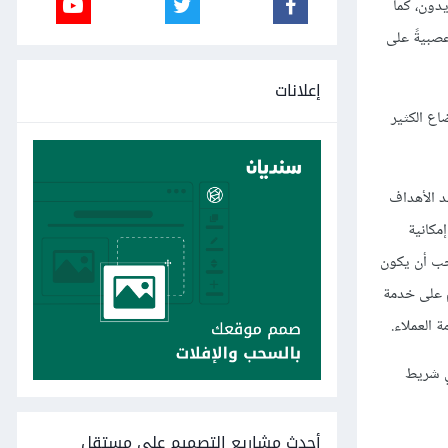
ول لما يريدون، كما
دية، نقر 339 مستخدمًا مختلفًا نقرات عصبيةً على
إعلانات
اع الكثير
أحد الأهداف
مكانية
جب أن يكون
م على خدمة
ة العملاء.
ي شريط
أحدث مشاريع التصميم على مستقل