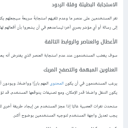
الاستجابة البطيئة وقلة الردود
نقر المستخدمين على عنصر ما وعدم تلقيهم استجابةً سريعةً سيجعلهم يكرر
إلى رسالة أو أي مؤشر بصري آخر؛ ليساعدهم في أن يشعروا بأن أفعالهم لها ت
الأعطال والعناصر والروابط التالفة
سوف يغضب المستخدمون عند عدم استجابة العنصر الذي يفترض أنه يعمل بال
العناوين المبهمة والتصفح المربك
يرغب المستخدمون في أن يكون
المحتوى
المهم بارزًا وواضحًا، ويودون 
يكون التنقل واضحًا قدر الإمكان، ومع تصنيفات يتوقعها المستخدم، قد تؤد
ستحدث نقرات العصبية غالبًا إذا عجز المستخدم عن إيجاد طريقة أخرى للوص
يجب تعديل واجهة المستخدم لتوجيه المستخدمين بوضوح أكثر.