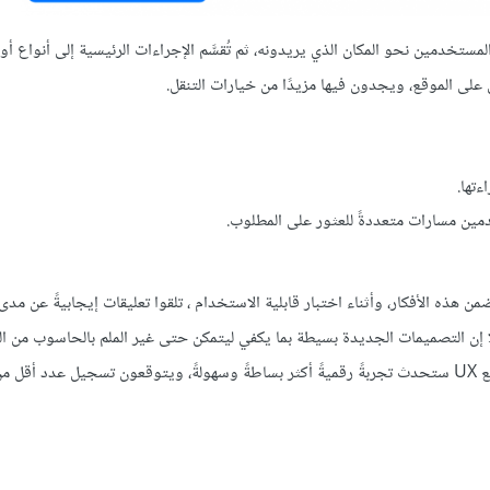
لمستخدم إلى 4 فئات رئيسية لتوجيه المستخدمين نحو المكان الذي يريدونه، ثم تُقسَّم الإجراءات الرئيسية إلى أنوا
على الموقع، ويجدون فيها مزيدًا من خيارات التنقل.
تها.
ين مسارات متعددةً للعثور على المطلوب.
ن هذه الأفكار، وأثناء اختبار قابلية الاستخدام ، تلقوا تعليقات إيجابيةً عن مد
إن التصميمات الجديدة بسيطة بما يكفي ليتمكن حتى غير الملم بالحاسوب من ال
مراده. كما يأملون مستقبلًا أن هذه التحديثات في واجهة المستخدم للموقع UX ستحدث تجربةً رقميةً أكثر بساطةً وسهولةً، ويتوقعون تسجيل عدد