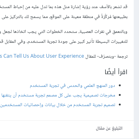
قد تشعر بالأسف عند رؤية إشارة مثل هذه بما تدل عليه من إحباط المستخدم
بطبيعتها مُركَّزةً في منطقة معينة على الموقع، مما يسمح لك بالتركيز على
وبالتعمق في نقرات العصبية، ستحدد الخطوات التي يجب اتخاذها لجعل وا
للتغييرات البسيطة تأثير كبير على جودة تجربة المستخدم، وفي المقابل قد
ترجمة -وبتصرّف- للمقال
s Can Tell Us About User Experience
اقرأ أيضًا
دور المنهج العلمي والحدس في تجربة المستخدم
مخرجات تصميمية يجب على كل مصمم تجربة مستخدم أن يتقنها
تصميم تجربة المستخدم من خلال بيانات وإحصائيات المستخدمين
التبليغ عن مقال