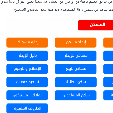
 عن طريق جعلهم يختارون أي نوع من العملاء هم، وهذا يعني أنهم لن يروا سوى
، مما ساعد في تسهيل رحلة المستخدم وتوجيهه نحو المحتوى الصحيح.