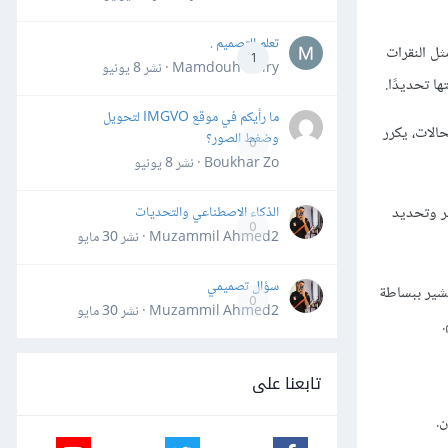
تعلم التصميم .
الموقع مثل النقرات
1
Mamdouh Khiry · نشر
8 يونيو
 تحديدًا.
ما رأيكم في موقع IMGVO لتحويل
الات، يكرر
وضغط الصور؟
0
Boukhar Zo · نشر
8 يونيو
ر وتحديد
الذكاء الاصطناعي والتحديات
0
Muzammil Ahmed2 · نشر
30 مايو
سؤال تصميمي
حباط، بل تشير ببساطة
0
Muzammil Ahmed2 · نشر
30 مايو
تابعنا على
للإسكان.