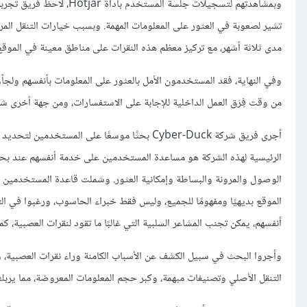
مدى ثلاثة أشهر، مع تركيز معظم هذه النقرات على مناطق معينة في الموقع
وفي النهاية، فقد المستخدمون الأمل بالعثور على المعلومات بأنفسهم ولجأوا
من وقت فِرَق العمل الداخلية للإجابة على الاستفسارات، ومن جهة أخرى ش
أجرى فريق شركة Cyber-Duck بحثًا موسعًا على
الرئيسية لهذه الشركة هو مساعدة المستخدمين على خدمة أنفسهم عند بحث
الوصول والمرونة والبساطة وإمكانية العثور. وشملت قاعدة المستخدمين 
الموقع بديهيًا ومفهومًا للجميع، وليس فقط خبراء الحاسوب، ورغبوا في ا
أنفسهم، يمكن تجنب المشاعر السلبية التي غالبًا ما تقود لنقرات العصبية، كما
وأجروا البحث في سبيل الكشف عن الأسباب الكامنة وراء نقرات العصبية،
التنقل الأصلي وتصنيفات مبهمة، وكبر حجم المعلومات المعروضة، مما يربك