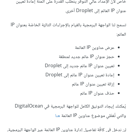
خاص لأنّ الإعداد عالي التوفّر يتطلّب القدرة على أتمتة إعادة تعيين
عنوان IP العائم إلى Droplet أخرى.
تسمح لنا الواجهة البرمجية بالقيام بالإجراءات التاليّة الخاصّة بعنوان IP
العائم:
عرض عناوين IP العائمة
حجز عنوان IP عائم جديد لمنطقة
تعيين عنوان IP عائم جديد إلى Droplet
إعادة تعيين عنوان IP عائم إلى Droplet
إزالة تعيين عنوان IP عائم
حذف عنوان IP عائم
يُمكنك إيجاد التوثيق الكامل للواجهة البرمجية في DigitalOcean
والتي تُغطّي موضوع عناوين IP العائمة
هنا
لن ندخل في كافّة تفاصيل إدارة عناوين IP العائمة عبر الواجهة البرمجية،