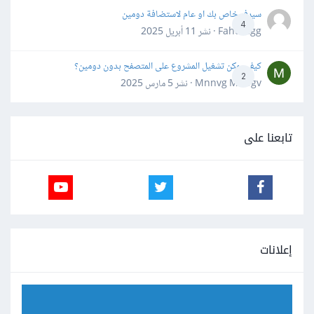
سيرفر خاص بك او عام لاستضافة دومين
4
Fahd Ggg · نشر
11 أبريل 2025
كيف يمكن تشغيل المشروع على المتصفح بدون دومين؟
2
Mnnvg Mnbgv · نشر
5 مارس 2025
تابعنا على
إعلانات