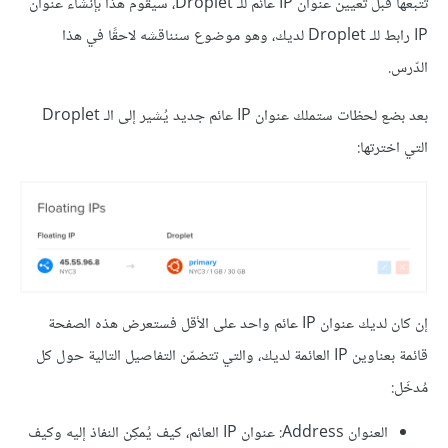
تتبعها قبل تعيين عنوان IP عائم للـ Droplet، سيقوم هذا بإنشاء عنوان
IP رابط للـ Droplet لديك، وهو موضوع سنناقشه لاحقًا في هذا
الدّرس.
بعد بضع لحظات ستملك عنوان IP عائم جديد يُشير إلى الـ Droplet
التي اخترتها:
إن كان لديك عنوان IP عائم واحد على الأقل فستعرض هذه الصفحة
قائمة بعناوين IP العائمة لديك، والتي تتضمّن التفاصيل التالية حول كل
مُدخَل:
العنوان Address: عنوان IP العائم، كيف يُمكِن النفاذ إليه وكيف