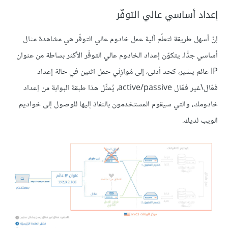
إعداد أساسي عالي التوفّر
إنّ أسهل طريقة لتعلّم آلية عمل خادوم عالي التوفّر هي مشاهدة مثال
أساسي جدًّا، يتكوّن إعداد الخادوم عالي التوفّر الأكثر بساطة من عنوان
IP عائم يشير، كحد أدنى، إلى مُوازِنَي حمل اثنين في حالة إعداد
فعّال\غير فعّال active/passive، يُمثِّل هذا طبقة البوابة من إعداد
خادومك، والتي سيقوم المستخدمون بالنفاذ إليها للوصول إلى خواديم
الويب لديك.