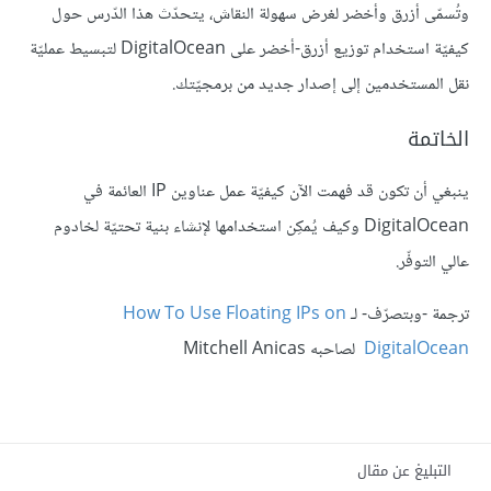
وتُسمّى أزرق وأخضر لغرض سهولة النقاش، يتحدّث هذا الدّرس حول
كيفيّة استخدام توزيع أزرق-أخضر على DigitalOcean لتبسيط عمليّة
نقل المستخدمين إلى إصدار جديد من برمجيّتك.
الخاتمة
ينبغي أن تكون قد فهمت الآن كيفيّة عمل عناوين IP العائمة في
DigitalOcean وكيف يُمكِن استخدامها لإنشاء بنية تحتيّة لخادوم
عالي التوفّر.
ترجمة -وبتصرّف- لـ
How To Use Floating IPs on
DigitalOcean
لصاحبه Mitchell Anicas
التبليغ عن مقال