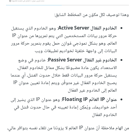
وهذا توصيف لكل مكوّن من المخطّط السّابق:
الخادوم الفعّال Active Server
: وهو الخادوم الذي يستقبل
حركة مرور بيانات المستخدمين التي يتم تمريرها من عنوان IP
العائم، وهو بشكل نموذجي مُوازِن حمل يقوم بتمرير حركة مرور
البيانات إلى واجهة خلفيّة لخواديم تطبيقات ويب
الخادوم غير الفعّال Passive Server
: خادوم في وضع
الاستعداد يكون عادة مضبوطًا بشكل مماثل للخادوم الفعّال،
يستقبل حركة مرور البيانات فقط خلال حدوث الفشل، أي عندما
يصبح الخادوم الفعّال غير متوفّر، ويتم إعادة تعيين عنوان IP
العائم إلى الخادوم غير الفعّال
عنوان IP العائم Floating IP
: وهو عنوان IP الذي يشير إلى
أحد خواديمك، ويُمكِن إعادة تعيينه في حال حدوث فشل في
الخادوم الفعّال
من الهام ملاحظة أنّ عنوان IP العائم لا يزودّنا من تلقاء نفسه بتوافر عالي،