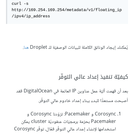
curl -s 
http://169.254.169.254/metadata/v1/floating_ip
/ipv4/ip_address
يُمكنك إيجاد الوثائق الكاملة للبيانات الوصفيّة للـ Droplet
هنا
.
كيفيّة تنفيذ إعداد عالي التوفّر
بعد أن فهمت آليّة عمل عناوين IP العائمة في DigitalOcean فقد
أصبحت مستعدًّا للبدء ببناء إعداد خادوم عالي التوفّر.
Corosync و Pacemaker: تزوّدنا Corosync و
Pacemaker بحزمة برمجيّات عنقوديّة cluster يمكن
استخدامها لإنشاء إعداد عالي التوفّر فعّال، توفّر Corosync