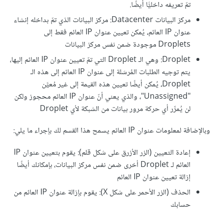
تمّ تعريفه داخليًّا أيضًا.
مركز البيانات Datacenter: مركز البيانات الذي تمّ بداخله إنشاء
عنوان IP العائم، يُمكن تعيين عنوان IP العائم فقط إلى
Droplets موجودة ضمن نفس مركز البيانات
Droplet: وهي الـ Droplet التي تمّ تعيين عنوان IP العائم إليها،
يتم توجيه الطلبات المُرسَلة إلى عنوان IP العائم إلى هذه الـ
Droplet، يُمكن أيضًا تعيين هذه القيمة إلى غير مُعيَّن
"Unassigned"، والذي يعني أنّ عنوان IP العائم محجوز ولكن
لن يُمرِّر أي حركة مرور بيانات من الشبكة لأي Droplet
وبالإضافة لمعلومات عنوان IP العائم يسمح هذا القسم لك بإجراء ما يلي:
إعادة التعيين (الزر الأزرق على شكل قلم): يقوم بتعيين عنوان IP
العائم لـ Droplet أخرى ضمن نفس مركز البيانات، بإمكانك أيضًا
إزالة تعيين عنوان IP العائم
الحذف (الزر الأحمر على شكل X): يقوم بإزالة عنوان IP العائم من
حسابك