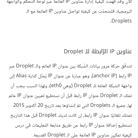
الآن وقد فهمت كيفية إدارة عناوين IP العائمة عبر لوحة التحكّم والواجهة
البرمجية، فلنتحدّث عن كيفيّة تواصل عناوين IP العائمة مع الـ
Droplets.
عناوين IP الرّابطة للـ Droplet
تتدفّق حركة مرور بيانات الشّبكة بين عنوان IP العائم والـ Droplet عبر
IP رابط (anchor IP)، وهو عبارة عن عنوان IP يُمثِّل كناية Alias إلى
واجهة الشبكة العامّة للـ Droplet (وهي eth0)، ولهذا السبب يجب أن
تملك الـ Droplet عنوان IP رابط قبل أن نستطيع تعيين عنوان IP عائم
لها، جميع الـ Droplets التي تمّ إنشاؤها بعد تاريخ 20 أكتوبر 2015
تمتلك تلقائيًّا عنوان IP رابط، إن كانت لديك Droplet قبل هذا التاريخ
تستطيع إضافة عنوان IP رابط عن طريق متابعة التعليمات في درس
كيفيّة تمكين عناوين IP العائمة على الـ Droplet القديمة.