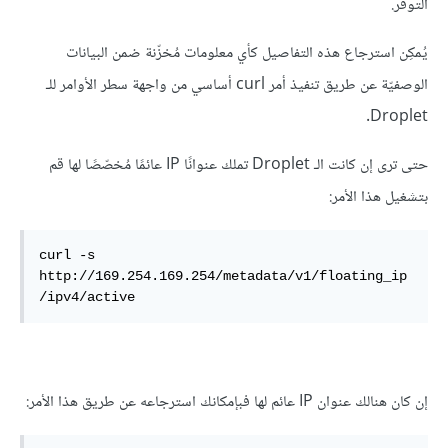
التوفّر.
يُمكِن استرجاع هذه التفاصيل كأي معلومات مُخزّنة ضمن البيانات
الوصفيّة عن طريق تنفيذ أمر curl أساسي من واجهة سطر الأوامر للـ
Droplet.
حتى ترى إن كانت الـ Droplet تملك عنوانًا IP عائمًا مُخصّصًا لها قم
بتشغيل هذا الأمر:
curl -s 
http://169.254.169.254/metadata/v1/floating_ip
/ipv4/active
إن كان هنالك عنوان IP عائم لها فبإمكانك استرجاعه عن طريق هذا الأمر: