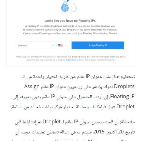
تستطيع هنا إنشاء عنوان IP عائم عن طريق اختيار واحدة من الـ
Droplets لديك والنقر على زر تعيين عنوان IP عائم Assign
Floating IP، إن أردت الحصول على عنوان IP عائم بدون تعيينه إلى
Droplet فورًا فبإمكانك ببساطة اختيار مركز بيانات مُحدَّد من القائمة.
ملاحظة: إن قمت بتعيين عنوان IP عائم لـ Droplet تمّ إنشاؤها قبل
تاريخ 20 أكتوبر 2015 سيتم عرض رسالة تتضمّن تعليمات يجب أن