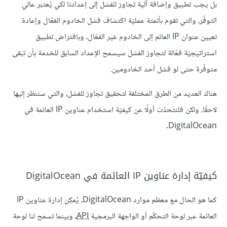
بل يجب تطبيق وإضافة آلية تجاوز للفشل إلى إعدادنا لكي يُعتبَر عالي
التوفّر، والتي تقوم بأتمتة عمليّة اكتشاف فشل الخادوم الفعّال وإعادة
تعيين عنوان IP العائم إلى الخادوم غير الفعّال، وبافتراض تطبيق
استراتيجيّة فعّالة لتجاوز الفشل سيسمح الإعداد السابق للخدمة بأن تبقى
متوفّرة حتى لو فشل أحد الخادومين.
هناك العديد من الطرق المختلفة لتحقيق تجاوز للفشل، والتي سننظر إليها
لاحقًا، ولكن فلنتحدّث أولًا عن كيفيّة استخدام عناوين IP العائمة في
DigitalOcean.
كيفيّة إدارة عناوين IP العائمة في DigitalOcean
كما هو الحال مع معظم موارد DigitalOcean، يُمكِن إدارة عناوين IP
العائمة عبر لوحة التحكّم أو الواجهة البرمجية
API
، وبينما تسمح لنا لوحة