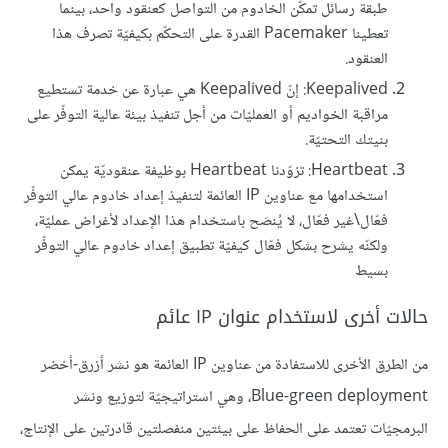
طبقة رسائل تمكّن الخادوم من التواصل كعنقود واحد، بينما
تعطينا Pacemaker القدرة على التحكّم بكيفيّة تصرف هذا
العنقود.
Keepalived: إنّ Keepalived هي عبارة عن خدمة تستطيع
مراقبة الخواديم أو العمليّات من أجل تنفيذ بيئة عالية التوفّر على
بنيتك التحتيّة.
Heartbeat: تزوّدنا Heartbeat بوظيفة عنقوديّة يمكن
استخدامها مع عناوين IP العائمة لتنفيذ إعداد خادوم عالي التوفّر
فعّال\غير فعّال، لا يُنصَح باستخدام هذا الإعداد لأغراض عمليّة،
ولكنّه يشرح بشكل فعّال كيفيّة تطبيق إعداد خادوم عالي التوفّر
بسيط
حالات أخرى لاستخدام عنوان IP عائم
من الطرق الأخرى للاستفادة من عناوين IP العائمة هو نشر أزرق-أخضر
Blue-green deployment، وهي استراتيجيّة لتوزيع ونشر
البرمجيّات تعتمد على الحفاظ على بيئتين منفصلتين قادرتين على الإنتاج،