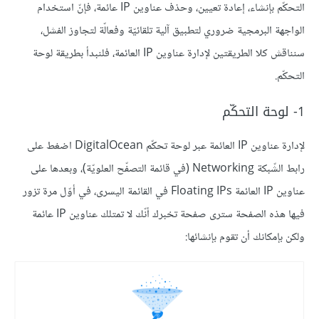
التحكّم بإنشاء، إعادة تعيين، وحذف عناوين IP عائمة، فإنّ استخدام
الواجهة البرمجية ضروري لتطبيق آلية تلقائيّة وفعالّة لتجاوز الفشل،
سنناقش كلا الطريقتين لإدارة عناوين IP العائمة، فلنبدأ بطريقة لوحة
التحكّم.
1- لوحة التحكّم
لإدارة عناوين IP العائمة عبر لوحة تحكّم DigitalOcean اضغط على
رابط الشّبكة Networking (في قائمة التصفّح العلويّة)، وبعدها على
عناوين IP العائمة Floating IPs في القائمة اليسرى، في أوّل مرة تزور
فيها هذه الصفحة سترى صفحة تخبرك أنّك لا تمتلك عناوين IP عائمة
ولكن بإمكانك أن تقوم بإنشائها: