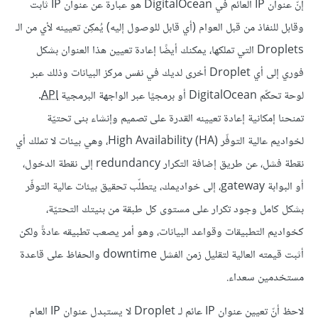
إنّ عنوان IP العائم في DigitalOcean هو عبارة عن عنوان IP ثابت
وقابل للنفاذ من قبل العوام (أي قابل للوصول إليه) يُمكِن تعيينه لأي من الـ
Droplets التي تملكها، يمكنك أيضًا إعادة تعيين هذا العنوان بشكل
فوري إلى أي Droplet أخرى لديك في نفس مركز البيانات وذلك عبر
لوحة تحكّم DigitalOcean أو برمجيًا عبر الواجهة البرمجية
API
.
تمنحنا إمكانية إعادة تعيينه القدرة على تصميم وإنشاء بنى تحتيّة
لخواديم عالية التوفّر High Availability (HA)، وهي بيئات لا تملك أي
نقطة فشل، عن طريق إضافة التكرار redundancy إلى نقطة الدخول،
أو البوابة gateway، إلى خواديمك، يتطلّب تحقيق بيئات عالية التوفّر
بشكل كامل وجود تكرار على مستوى كل طبقة من بنيتك التحتيّة،
كخواديم التطبيقات وقواعد البيانات، وهو أمر يصعب تطبيقه عادةً ولكن
أثبت قيمته العالية لتقليل زمن الفشل downtime والحفاظ على قاعدة
مستخدمين سعداء.
لاحظ أنّ تعيين عنوان IP عائم لـ Droplet لا يستبدل عنوان IP العام