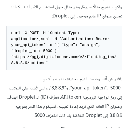
ولكن سنشرح مثالًا سريعًا، وهو مثال حول استخدام الأمر curl لإعادة
تعيين عنوان IP عائم موجود إلى Droplet:
curl -X POST -H 'Content-Type: 
application/json' -H 'Authorization: Bearer 
your_api_token' -d '{ "type": "assign", 
"droplet_id": 5000 }' 
"https://
api
.digitalocean.com/v2/floating_ips/
بافتراض أنّك وضعت القيم الحقيقيّة لديك بدلًا من
"your_api_token"، "5000"، و"8.8.8.9"، والتي تُشير على الترتيب
إلى رمز الواجهة البرمجية
API
token، مُعرِّف (ID) الـ Droplet الهدف،
وعنوان IP العائم الذي تريد إعادة تعيينه، فسيقوم هذا الأمر بتوجيه
8.8.8.9 إلى Droplet الخاصّة بك ذات المُعرِّف 5000.