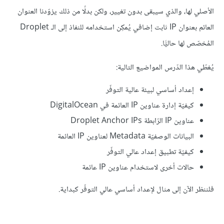
الأصلي لها، والذي سيبقى بدون تغيير، ولكن بدلًا من ذلك يزوّدنا العنوان
العائم بعنوان IP ثابت إضافي يُمكِن استخدامه للنفاذ إلى الـ Droplet
المُخصّص لها حاليًّا.
يُغطّي هذا الدّرس المواضيع التالية:
إعداد أساسي لبيئة عالية التوفّر
كيفيّة إدارة عناوين IP العائمة في DigitalOcean
عناوين IP الرّابطة Droplet Anchor IPs
البيانات الوصفيّة Metadata لعناوين IP العائمة
كيفيّة تطبيق إعداد عالي التوفّر
حالات أخرى لاستخدام عناوين IP عائمة
فلننظر الآن إلى مثال لإعداد أساسي عالي التوفّر كبداية.