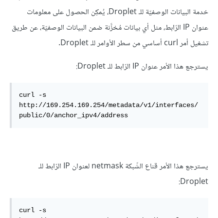
خدمة البيانات الوصفيّة للـ Droplet، يُمكِن الحصول على معلومات
عنوان IP الرّابط، مثل أي بيانات مُخزَّنة ضمن البيانات الوصفيّة، عن طريق
تشغيل أمر curl أساسي من سطر الأوامر للـ Droplet.
يسترجع هذا الأمر عنوان IP الرّابط للـ Droplet:
curl -s 
http://169.254.169.254/metadata/v1/interfaces/
public/0/anchor_ipv4/address
يسترجع هذا الأمر قناع الشّبكة netmask لعنوان IP الرّابط للـ
Droplet:
curl -s 