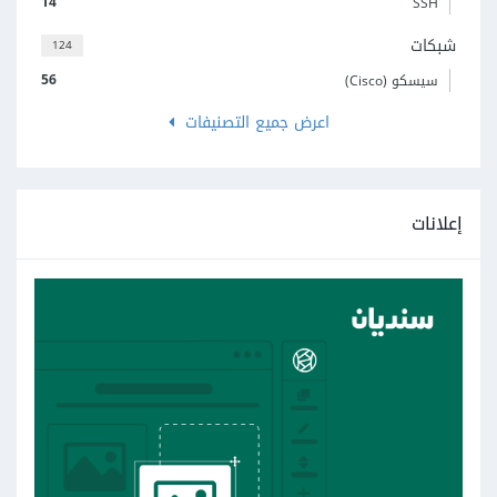
14
SSH
شبكات
124
56
سيسكو (Cisco)
اعرض جميع التصنيفات
إعلانات