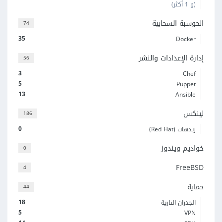
(و 1 أكثر)
الحوسبة السحابية
74
35
Docker
إدارة الإعدادات والنشر
56
3
Chef
5
Puppet
13
Ansible
لينكس
186
0
ريدهات (Red Hat)
خواديم ويندوز
0
FreeBSD
4
حماية
44
18
الجدران النارية
5
VPN