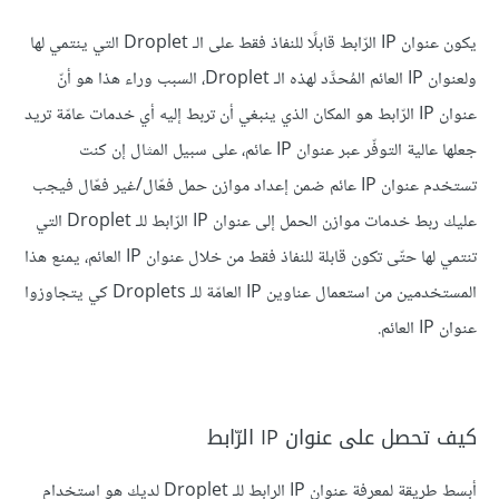
يكون عنوان IP الرّابط قابلًا للنفاذ فقط على الـ Droplet التي ينتمي لها
ولعنوان IP العائم المُحدَّد لهذه الـ Droplet، السبب وراء هذا هو أنّ
عنوان IP الرّابط هو المكان الذي ينبغي أن تربط إليه أي خدمات عامّة تريد
جعلها عالية التوفّر عبر عنوان IP عائم، على سبيل المثال إن كنت
تستخدم عنوان IP عائم ضمن إعداد موازن حمل فعّال/غير فعّال فيجب
عليك ربط خدمات موازن الحمل إلى عنوان IP الرّابط للـ Droplet التي
تنتمي لها حتّى تكون قابلة للنفاذ فقط من خلال عنوان IP العائم، يمنع هذا
المستخدمين من استعمال عناوين IP العامّة للـ Droplets كي يتجاوزوا
عنوان IP العائم.
كيف تحصل على عنوان IP الرّابط
أبسط طريقة لمعرفة عنوان IP الرابط للـ Droplet لديك هو استخدام